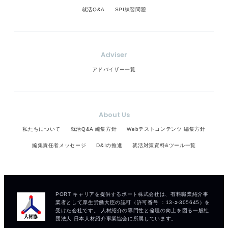
就活Q&A
SPI練習問題
Adviser
アドバイザー一覧
About Us
私たちについて
就活Q&A 編集方針
Webテストコンテンツ 編集方針
編集責任者メッセージ
D&Iの推進
就活対策資料&ツール一覧