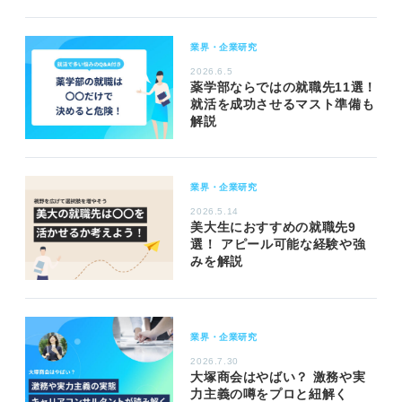
業界・企業研究
2026.6.5
薬学部ならではの就職先11選！
就活を成功させるマスト準備も
解説
業界・企業研究
2026.5.14
美大生におすすめの就職先9
選！ アピール可能な経験や強
みを解説
業界・企業研究
2026.7.30
大塚商会はやばい？ 激務や実
力主義の噂をプロと紐解く