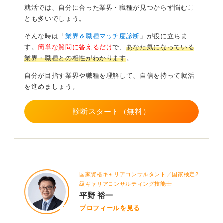
就活では、自分に合った業界・職種が見つからず悩むこ
とも多いでしょう。
一方で短期間の離職や人間関係による退職が、それだけ
で不利に働くとは限りません。重要なのはその経験をど
そんな時は「
業界＆職種マッチ度診断
」が役に立ちま
う捉え、どう説明するかです。
す。
簡単な質問に答えるだけ
で、
あなた気になっている
業界・職種との相性がわかります
。
書きたくない職歴がある場合でも履歴書には事実として
簡潔に記載し、面接で聞かれた際には感情的な表現や他
自分が目指す業界や職種を理解して、自信を持って就活
責的な説明を避け、自分の学びや次にどう活かすかに焦
を進めましょう。
点を当てて説明することが大切です。
正直に話すことはリスクであると同時に、誠実さや自己
診断スタート（無料）
理解の深さを示す機会にもなります。
0
国家資格キャリアコンサルタント／国家検定2
級キャリアコンサルティング技能士
平野 裕一
プロフィールを見る