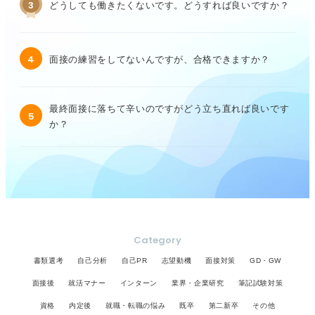
3
どうしても働きたくないです。どうすれば良いですか？
4
面接の練習をしてないんですが、合格できますか？
最終面接に落ちて辛いのですがどう立ち直れば良いです
5
か？
Category
書類選考
自己分析
自己PR
志望動機
面接対策
GD・GW
面接後
就活マナー
インターン
業界・企業研究
筆記試験対策
資格
内定後
就職・転職の悩み
既卒
第二新卒
その他