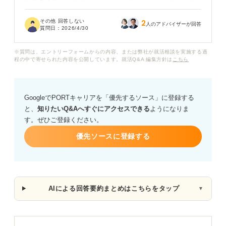
てマイナスな印象を与えそうな経歴は伏せておきたいで
す。
その他 回答しない
2
人のアドバイザーが回答
質問日：
2026/4/30
これらを履歴書に書かずに提出した場合、企業側に知ら
れてしまうリスクや、法的な問題に発展する可能性はあ
※質問は、エントリーフォームからの内容、または弊社が就活相談を実施する過
るのでしょうか？
程の中で寄せられた内容を公開しています。就活Q&A 編集方針は
こちら
また、正直に経歴を話すメリットがあるのかも知りたい
です。書きたくない職歴がある場合の正直な向き合い方
GoogleでPORTキャリアを「優先するソース」に登録する
や、面接で突っ込まれた際の法的に問題のない伝え方の
と、
知りたいQ&Aへすぐにアクセスできる
ようになりま
コツについて、アドバイスをお願いします。
す。ぜひご登録ください。
優先ソースに登録する
AIによる回答要約まとめはこちらをタップ
▼