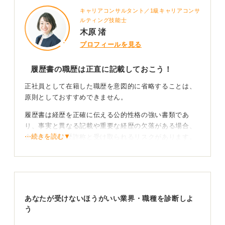
キャリアコンサルタント／1級キャリアコンサ
ルティング技能士
木原 渚
プロフィールを見る
履歴書の職歴は正直に記載しておこう！
正社員として在籍した職歴を意図的に省略することは、
原則としておすすめできません。
履歴書は経歴を正確に伝える公的性格の強い書類であ
り、事実と異なる記載や重要な経歴の欠落がある場合、
⋯続きを読む▼
企業側から経歴詐称と受け取られるリスクがあります。
特に雇用保険や社会保険の加入履歴がある職歴は、入社
後の手続きや年末調整の過程で判明する可能性があり、
その時点で信頼関係を損なう恐れがあります。法的に必
ずしも直ちに違法となるわけではありませんが、採用取
あなたが受けないほうがいい業界・職種を診断しよ
消や懲戒の理由になるケースも現実には存在します。
う
正直な説明で誠実さと自己理解を示そう！