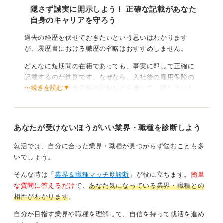
隠さず誠実に開示しよう！ 正確な記載があなた
自身のキャリアを守ろう
過去の経歴を伏せておきたいという思いはわかります
が、履歴書における職歴の省略はおすすめしません。
どんなに短期間の在籍であっても、事実に即して正確に
記載するのが鉄則です。なぜなら、入社後の雇用保険の
⋯続きを読む▼
加入手続きや年金手帳の記録などを通じて、隠していた
事実は高い確率で露呈してしまうからです。
後から発覚した場合、企業との信頼関係は致命的に悪化
あなたが受けないほうがいい業界・職種を診断しよう
します。さらに、最悪の場合は内定取消や懲戒処分の対
象となる法的リスクもあります。
就活では、自分に合った業界・職種が見つからず悩むことも多
いでしょう。
過去を強みに変えていこう！ 誠実な対話が信頼関係
を築く鍵になるよ
そんな時は「
業界＆職種マッチ度診断
」が役に立ちます。
簡単
な質問に答えるだけ
で、
あなた気になっている業界・職種との
大切なのは、過去を消すことではなくどう語るかです。
相性がわかります
。
早期離職の事実を認めつつ、そこから何を学び、次はど
自分が目指す業界や職種を理解して、自信を持って就活を進め