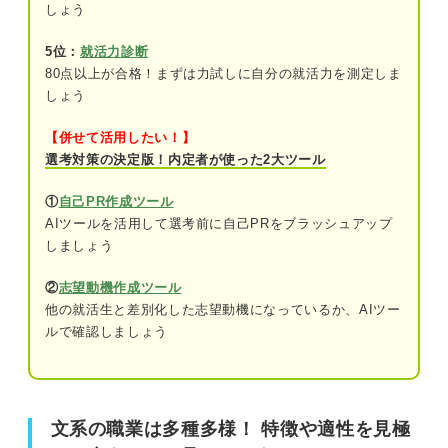
しょう
⑧販売
5位：
就活力診断
⑨司書・学芸員
文系の職業は多種多様！ 特徴や適性を見極めて合うもの
80点以上が合格！まずは力試しに自分の就活力を測定しま
を見つけよう
しょう
⑩秘書
⑪通訳者・翻訳家
【併せて活用したい！】
文系の職業はポテンシャル採用のため選べる仕事の幅が広
選考対策の決定版！内定者が使った2大ツール
い
⑫記者・ライター
①
自己PR作成ツール
⑬編集者・ディレクター
文系におすすめの職業13選！ 向いているかの見分け方も
AIツールを活用して選考前に自己PRをブラッシュアップ
解説
しましょう
専門性が高い文系職業一覧！ 資格や受験が必要な
②
志望動機作成ツール
①営業
10の専門職
他の就活生と差別化した志望動機になっているか、AIツー
①公務員
ルで確認しましょう
②事務
②弁理士・裁判官
③人事
③公認会計士
④経理・財務
文系の職業は多種多様！ 特徴や適性を見極
④ファイナンシャルプランナー