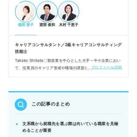
POINT：文系だからと決めつけず、多様な選択肢を
検討しましょう。
柴田 登子
渡部 俊和
木村 千恵子
文系におすすめの職業と業界
営業、事務、企画など、文系が活躍できる職業は多
キャリアコンサルタント／2級キャリアコンサルティング
数存在します。
技能士
金融、商社、ITなど、文系採用が多い業界を把握し
Takako Shibata〇製造業を中心とした大手～中小企業におい
ましょう。
プロフィール詳細
て、従業員のキャリア形成や職場の課題改善を支援。若者自
専門職や高収入を目指せる職種もあり、キャリアパ
立支援センター埼玉や、公共職業訓練校での就職支援もおこ
スは多様です。
なう
POINT：興味のある職業や業界の情報を集め、自分
に合うか見極めましょう。
この記事のまとめ
自分に合った職業を見つける方法
自己分析で自身の経験・価値観・適性を深く理解し
文系職から就職先を選ぶ際は向いている職業を見極
ましょう。
めることが重要
理想の働き方やキャリアプランを具体的に描くこと