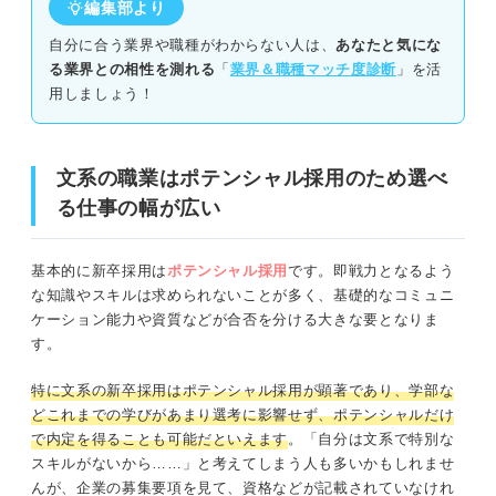
編集部より
②理想の働き方や自分のスキルとマッチす
る文系の職種を考える
自分に合う業界や職種がわからない人は、
あなたと気にな
就活前に知っておくべき！ 文系職業の採用がある10の業
る業界との相性を測れる
「
業界＆職種マッチ度診断
」を活
界
③選んだ職種から自分の価値観にマッチす
用しましょう！
る具体的な職業を見つける
①金融・保険
ミスマッチを防ごう！ 文系学生が自分に合う職業
②商社
文系の職業はポテンシャル採用のため選べ
に就くためのコツ3選
る仕事の幅が広い
③コンサルティング
①自己分析と職業分析のすり合わせを徹底
する
④不動産
基本的に新卒採用は
ポテンシャル採用
です。即戦力となるよう
②OB・OG訪問や会社説明会を通じてより
な知識やスキルは求められないことが多く、基礎的なコミュニ
深い情報を集める
⑤メーカー
ケーション能力や資質などが合否を分ける大きな要となりま
す。
③インターンに参加して実際の仕事を体験
⑥広告・出版
してみる
特に文系の新卒採用はポテンシャル採用が顕著であり、学部な
⑦人材・教育
どこれまでの学びがあまり選考に影響せず、ポテンシャルだけ
多様な文系の職業から自分に合う仕事を見つけて選
で内定を得ることも可能だといえます
。「自分は文系で特別な
考に備えよう！
⑧インフラ
スキルがないから……」と考えてしまう人も多いかもしれませ
んが、企業の募集要項を見て、資格などが記載されていなけれ