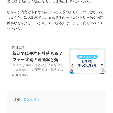
業に就けるのかが気になる人は参考にしてくださいね。
なかんか内定が取れず悩んでいる文系の人もいるのではないで
しょうか。次の記事では、文系学生の平均エントリー数や内定
獲得数を紹介しています。気になる人は、併せて読んでみてく
ださいね。
関連記事
就活では平均何社落ちる？
フェーズ別の通過率と落ち
就活では何社落ちるのが平均なので
ない対策を解説
しょうか。この記事では、就活での
平均落選数や選考段階別の通過率を
記事を読む
キャリアアドバイザーとともに徹底
解説します。落ちる原因や対策方
法、適切なエントリー数の設定方法
も紹介しているので、ぜひ参考にし
てみてください。
目次