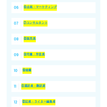
⑥企画・マーケティング
⑦コンサルタント
⑧販売員
⑨司書・学芸員
⑩秘書
⑪通訳者・翻訳家
⑫記者・ライター編集者