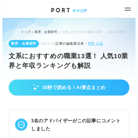
トップ
業界・企業研究
文系におすすめの職業13選！ 人気10業界と年収ランキングも解説
業界・企業研究
記事の編集責任者：
熊野 公俊
2026.6.16
文系におすすめの職業13選！ 人気10業
界と年収ランキングも解説
30秒で読める！AI要点まとめ
文系就職の全体像と可能性
文系職は多種多様であり、自身の適性を見極めるこ
とが重要です。
新卒はポテンシャル採用が基本で、文系でも幅広い
3名のアドバイザーがこの記事にコメント
職種に挑戦可能です。
語学力やコミュニケーション能力が文系の大きな強
しました
みとなります。