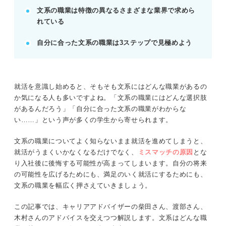
文系の職業は特徴の異なるさまざまな業界で求めら
が重要です。
れている
OB/OG訪問やインターンでリアルな情報を収集し体
験しましょう。
自分に合った文系の職業は3ステップで見極めよう
POINT：自己分析と職業分析を徹底的にすり合わ
せ、ミスマッチを防ぎましょう。
就活を意識し始めると、そもそも文系にはどんな職業があるの
記事の該当箇所を見る
か気になる人も多いですよね。「文系の職業にはどんな選択肢
文系の職業は多種多様！ 特徴や適性を見極め
があるんだろう」「自分に合った文系の職業がわからな
て合うものを見つけよう
い……」という声が多くの学生から寄せられます。
文系の職業はポテンシャル採用のため選べる仕
事の幅が広い
文系の職業についてよく知らないまま就活を進めてしまうと、
文系におすすめの職業！ 向いているかの見分
就活がうまくいかなくなるだけでなく、
ミスマッチの原因
とな
け方も解説
り入社後に後悔する可能性が高まってしまいます。自分の将来
専門性が高い文系職業一覧！ 資格や受験が必
の可能性を広げるためにも、満足のいく就活にするためにも、
要な専門職
文系の職業を幅広く押さえていきましょう。
この記事では、キャリアアドバイザーの柴田さん、渡部さん、
※AIの特性上、間違いが含まれている場合があります。記事本文
木村さんのアドバイスを交えつつ解説します。文系はどんな職
と併せてご確認ください。