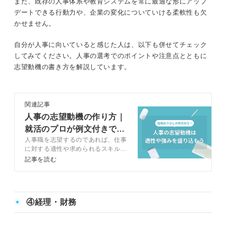
また、既存の人事体系や教育システムを常に最適な形にアップ
デートできる行動力や、企業の変化についていける柔軟性も欠
かせません。
自分が人事に向いていると感じた人は、以下も併せてチェック
してみてください。人事の選考でのポイントや注意点とともに
志望動機の書き方を解説しています。
関連記事
人事の志望動機の作り方｜
就活のプロが例文付きでコ
人事職を志望するのであれば、仕事
ツを解説
に対する適性や求められるスキルを
チェックしておく必要があります。
記事を読む
この記事では、キャリアコンサルタ
ントのアドバイスを交えつつ、人事
の業務について理解を深めながら、
志望動機の書き方や志望動機の例文
④経理・財務
をご紹介していきます。