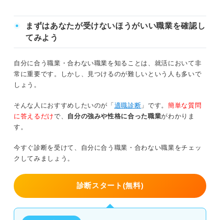
④不動産
①公務員
まずはあなたが受けないほうがいい職業を確認し
⑤メーカー
てみよう
②弁理士・裁判官
⑥広告・出版
③公認会計士
自分に合う職業・合わない職業を知ることは、就活において非
⑦人材・教育
常に重要です。しかし、見つけるのが難しいという人も多いで
④ファイナンシャルプランナー
⑧インフラ
しょう。
⑨IT
そんな人におすすめしたいのが「
適職診断
」です。
簡単な質問
⑤教育者・教授
に答えるだけ
で、
自分の強みや性格に合った職業
がわかりま
⑩官公庁・公社・団体
す。
⑥保育士
今すぐ診断を受けて、自分に合う職業・合わない職業をチェッ
⑦社会福祉士
文系職業の採用がある企業の収入ランキング
クしてみましょう。
3ステップで見分けよう！ 自分に合った文系の職業
⑧社会保険労務士
の探し方
診断スタート(無料)
⑨宅地建物取引士
①自己分析で自分の経験・価値観・適性な
どを把握する
⑩心理カウンセラー