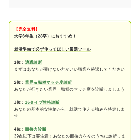
文系の職業は多種多様！ 特徴や適性を見極めて合
うものを見つけよう
文系の職業はポテンシャル採用のため選べる仕事の
幅が広い
【完全無料】
大学3年生（28卒）におすすめ！
文系におすすめの職業13選！ 向いているかの見分
け方も解説
就活準備で必ず使ってほしい厳選ツール
①営業
1位：
適職診断
まずはあなたが受けない方がいい職業を確認してください
②事務
2位：
業界＆職種マッチ度診断
③人事
あなたが行きたい業界・職種のマッチ度を診断しましょう
④経理・財務
3位：
16タイプ性格診断
⑤広報・IR
あなたの基本的な性格から、就活で使える強みを特定しま
す
⑥企画・マーケティング
4位：
面接力診断
⑦コンサルタント
39点以下は要注意！あなたの面接力を今のうちに診断しま