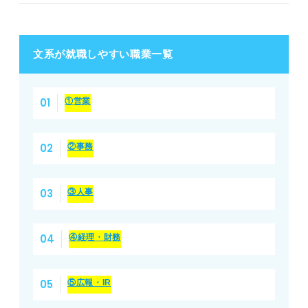
文系が就職しやすい職業一覧
①営業
②事務
③人事
④経理・財務
⑤広報・IR