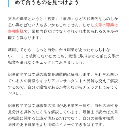
めて合うものを見つけよう
⑤広報・IR
⑤教育者・教授
⑥企画・マーケティング
文系の職業というと「営業」「事務」などの代表的なものしか
⑥保育士
思い浮かばない人も多いかもしれません。しかし
文系の職業は
⑦コンサルタント
多種多様
で、業務内容だけでなくそれぞれ求められるスキルや
⑦社会福祉士
能力も異なります。
⑧販売
⑧社会保険労務士
就職してから「もっと自分に合う職業があったかもしれな
⑨司書・学芸員
⑨宅地建物取引士
い…….」と後悔しないためにも、就活に取り掛かる前に文系の
職業を漏れなくチェックしておきましょう。
⑩心理カウンセラー
⑩秘書
記事前半では文系の職業を網羅的に解説します。それぞれ向い
⑪通訳者・翻訳家
ている人の特徴やキャリアコンサルタントの見解も交えて解説
就活前に知っておくべき！ 文系職業の採用がある
するので、自分が適性があるか考えながらチェックしてみてく
10の業界
⑫記者・ライター
ださい。
①金融・保険
記事後半では文系職業の採用がある業界一覧や、自分の適性を
⑬編集者・ディレクター
②商社
見分ける具体的な方法を解説しています。最後まで読めば文系
の職業に関する知識が備わるだけでなく、自分の目指す職業・
③コンサルティング
専門性が高い文系職業一覧！ 資格や受験が必要な10の専
適性のある職業をより明確にイメージできるはずです。
門職