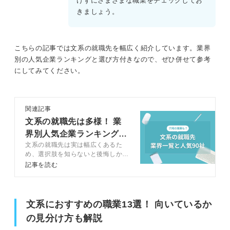
けずにさまざまな職業をチェックしてお
きましょう。
①自己分析と職業分析のすり合わせを徹底する
②OB・OG訪問や会社説明会を通じてより深い情報を集める
こちらの記事では文系の就職先を幅広く紹介しています。業界
別の人気企業ランキングと選び方付きなので、ぜひ併せて参考
③インターンに参加して実際の仕事を体験してみる
にしてみてください。
多様な文系の職業から自分に合う仕事を見つけて選考に備
えよう！
関連記事
文系の就職先は多様！ 業
界別人気企業ランキングと
文系の就職先は実は幅広くあるた
後悔しない選び方
め、選択肢を知らないと後悔しかね
ません。記事では文系の就職先一覧
記事を読む
と企業例をキャリアコンサルタント
とともに紹介します。希望の就職先
に入るための準備のコツも解説する
ので、文系ならではの就職先選びを
文系におすすめの職業13選！ 向いているか
成功させましょう。
の見分け方も解説