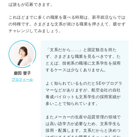
⑨IT
ば誰もが応募できます。
⑩官公庁・公社・団体
これほどまでに多くの職業を選べる時期は、新卒就活ならでは
の特権です。さまざまな文系が就ける職業を押さえて、臆せず
チャレンジしてみましょう。
文系職業の採用がある企業の収入ランキング
「文系だから……」と固定観念を持た
3ステップで見分けよう！ 自分に合った文系の職業の探し
ず、さまざまな職業を見るべきです。た
方
とえば、技術系の職場に文系学生を採用
するケースは少なくありません。
①自己分析で自分の経験・価値観・適性などを把握する
柴田 登子
プロフィール
よく知られているものだとSEやプログラ
②理想の働き方や自分のスキルとマッチする文系の職種を考え
る
マーなどがありますが、航空会社の自社
養成パイロットも文系学生の採用実績が
③選んだ職種から自分の価値観にマッチする具体的な職業を見
多いことで知られています。
つける
またメーカーの生産や品質管理の領域で
は高い語学力が必要なため、文系学生も
ミスマッチを防ごう！ 文系学生が自分に合う職業に就く
採用・配属します。文系だからと決めつ
ためのコツ3選