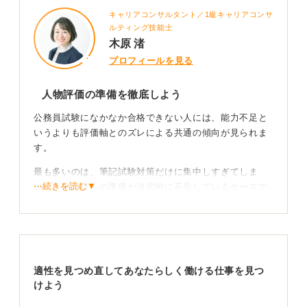
キャリアコンサルタント／1級キャリアコンサ
ルティング技能士
木原 渚
プロフィールを見る
人物評価の準備を徹底しよう
公務員試験になかなか合格できない人には、能力不足と
いうよりも評価軸とのズレによる共通の傾向が見られま
す。
最も多いのは、筆記試験対策だけに集中しすぎてしま
⋯続きを読む▼
い、人物評価への準備が決定的に不足しているケースで
す。
最終的な合否を左右するのは面接での適性評価であり、
協調性や公共性、継続力、感情の安定性が厳しく見られ
ます。
適性を見つめ直してあなたらしく働ける仕事を見つ
知識量だけを積み上げてきた人ほど、自分の経験を言語
けよう
化する訓練が不足しがちです。