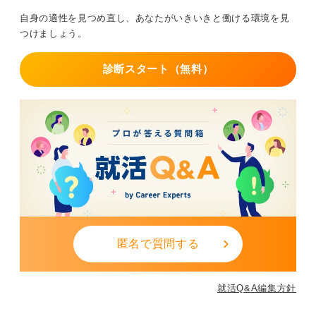
動いたエピソードを整理しましょう。
自身の適性を見つめ直し、あなたがいきいきと働ける環境を見
また、リスクヘッジとして民間企業を併願し、選考の場
つけましょう。
数を踏むことは、面接スキルの向上と精神的な余裕に直
結します。公務員になることを目的にせず、その先の働
診断スタート（無料）
く姿を具体化してください。
期限を切り、民間も視野に入れた主体的な選択をするこ
とが、結果として公務員合格、あるいは納得感のあるキ
ャリア形成への近道となります。
0
匿名で質問する
就活Q&A編集方針