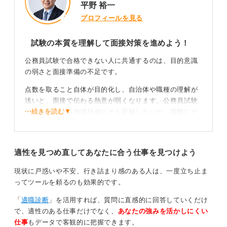
平野 裕一
プロフィールを見る
試験の本質を理解して面接対策を進めよう！
公務員試験で合格できない人に共通するのは、目的意識
の弱さと面接準備の不足です。
点数を取ること自体が目的化し、自治体や職種の理解が
浅いと、面接で伝わる熱意が弱くなります。公務員試験
⋯続きを読む▼
では知識よりも地域社会にどう貢献したいか、困難にど
う向き合うかといった姿勢を評価するからです。
どんなに筆記が得意でも、動機が不明確では成長性を示
適性を見つめ直してあなたに合う仕事を見つけよう
せません。
現状に戸惑いや不安、行き詰まり感のある人は、一度立ち止ま
自分を具体化して夢を確実なものにしよう！
ってツールを頼るのも効果的です。
面接では何をしたかという実績の派手さではなく、な
「
適職診断
」を活用すれば、質問に直感的に回答していくだけ
ぜ、どう取り組んだかというプロセスが問われると案内
で、適性のある仕事だけでなく、
あなたの強みを活かしにくい
してきました。小さな経験でも、自ら目的意識を持って
仕事
もデータで客観的に把握できます。