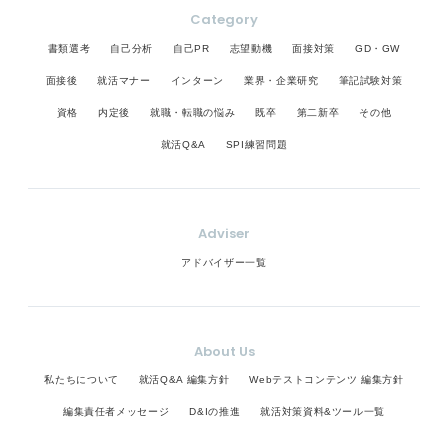
Category
書類選考
自己分析
自己PR
志望動機
面接対策
GD・GW
面接後
就活マナー
インターン
業界・企業研究
筆記試験対策
資格
内定後
就職・転職の悩み
既卒
第二新卒
その他
就活Q&A
SPI練習問題
Adviser
アドバイザー一覧
About Us
私たちについて
就活Q&A 編集方針
Webテストコンテンツ 編集方針
編集責任者メッセージ
D&Iの推進
就活対策資料&ツール一覧