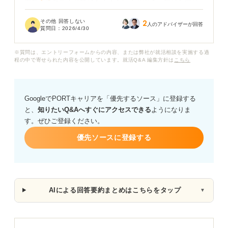
方で、面接で不合格になる人もいると聞き、自分も同じ
状況になるのではないかと心配です。特に、学生時代に
その他 回答しない
2
力を入れた経験が少なく、筆記試験中心の対策しかでき
人のアドバイザーが回答
質問日：
2026/4/30
ていないため、適性や人物面で評価されないのではない
かと感じています。
※質問は、エントリーフォームからの内容、または弊社が就活相談を実施する過
程の中で寄せられた内容を公開しています。就活Q&A 編集方針は
こちら
また、公務員を諦めて民間企業に切り替える判断のタイ
ミングが分かりません。
GoogleでPORTキャリアを「優先するソース」に登録する
公務員試験に受からない人や、公務員になれない人に共
と、
知りたいQ&Aへすぐにアクセスできる
ようになりま
通する特徴があれば教えてください。あわせて、公務員
す。ぜひご登録ください。
になれなかった場合のリスクヘッジや、今後の面接対策
で意識すべき点についても知りたいです。
優先ソースに登録する
AIによる回答要約まとめはこちらをタップ
▼