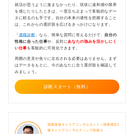
就活が思うように進まなかったり、現状に違和感や限界
小さな経験を言語化しよう
を感じたりしたときは、一度立ち止まって客観的なデー
タに頼るのも手です。自分の本来の適性を把握すること
公務員になりたい理由が「安定しているから」といった
は、これからの選択肢を広げるきっかけになります。
抽象的なものだけでは説得力に欠けます。
「
適職診断
」なら、簡単な質問に答えるだけで、
自分の
調整業務や地道な事務処理が多い現実を理解した上で語
性格に合った仕事
や、反対に
あなたの強みを活かしにく
れないと評価されにくくなります。
い仕事
を客観的に可視化できます。
学生時代の経験が少ないこと自体は不利ではありません
周囲の意見や焦りに左右される必要はありません。まず
が、小さな経験から何を考え、どう行動し、何を学んだ
はデータをもとに、今のあなたに合う選択肢を確認して
かを整理できれば十分に評価対象になります。
みましょう。
面接経験を積み、自分の強みを客観的に伝える練習を繰
診断スタート（無料）
り返すことが合格への近道です。
0
国家資格キャリアコンサルタント／国家検定2
級キャリアコンサルティング技能士