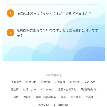
4
面接の練習をしてないんですが、合格できますか？
最終面接に落ちて辛いのですがどう立ち直れば良いです
5
か？
Category
書類選考
自己分析
自己PR
志望動機
面接対策
GD・GW
面接後
就活マナー
インターン
業界・企業研究
筆記試験対策
資格
内定後
就職・転職の悩み
既卒
第二新卒
その他
就活Q&A
SPI練習問題