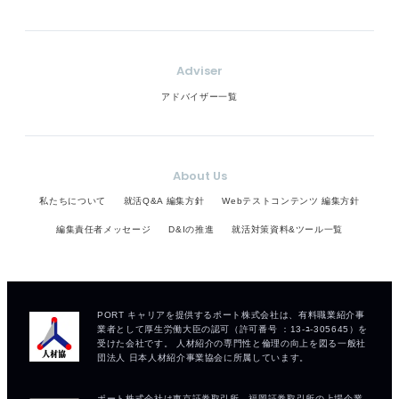
Adviser
アドバイザー一覧
About Us
私たちについて
就活Q&A 編集方針
Webテストコンテンツ 編集方針
編集責任者メッセージ
D&Iの推進
就活対策資料&ツール一覧