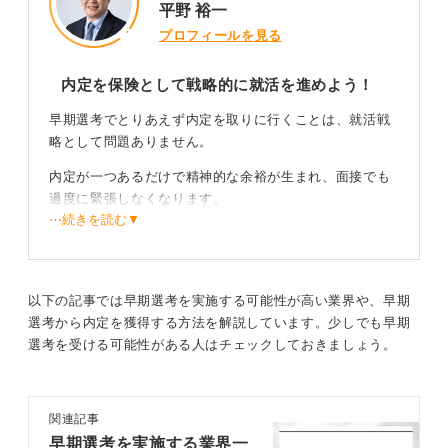
平野 裕一
プロフィールを見る
内定を保険として戦略的に就活を進めよう！
早期選考でとりあえず内定を取りに行くことは、就活戦
略として問題ありません。
内定が一つあるだけで精神的な余裕が生まれ、面接でも
過度に緊張しなくなります。
⋯続きを読む▼
また、選考フローや評価ポイントを体感できるため、自
己分析や志望動機が未完成でも実地の練習として有効で
す。
以下の記事では早期選考を実施する可能性が高い業界や、早期
選考から内定を獲得する方法を解説しています。少しでも早期
誠実な対応で最後まで自分らしく選ぼう！
選考を受ける可能性がある人はチェックしておきましょう。
実際に早期内定を得ることで、自分は社会に必要とされ
ているという自己肯定感が生まれると案内してきまし
た。
関連記事
早期選考を実施する業界一