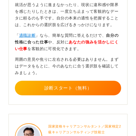
就活が思うように進まなかったり、現状に違和感や限界
つけてください。
を感じたりしたときは、一度立ち止まって客観的なデー
志望度が低い企業の場合、内定承諾期限や辞退時の対
タに頼るのも手です。自分の本来の適性を把握すること
応、オワハラの有無などを事前に確認しておく必要があ
は、これからの選択肢を広げるきっかけになります。
ります。
「
適職診断
」なら、簡単な質問に答えるだけで、
自分の
内定を保持したまま本命企業の選考を続けることは一般
性格に合った仕事
や、反対に
あなたの強みを活かしにく
的な進め方であり、大学や企業に迷惑がかかることはあ
い仕事
を客観的に可視化できます。
りません。
周囲の意見や焦りに左右される必要はありません。まず
辞退する際も、誠実に期限内に連絡すれば問題なく、早
はデータをもとに、今のあなたに合う選択肢を確認して
期内定を安心材料として活用しつつ、自分の軸を固める
みましょう。
時間に変えていきましょう。
診断スタート（無料）
0
国家資格キャリアコンサルタント／国家検定2
級キャリアコンサルティング技能士