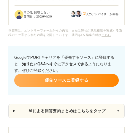
も、練習を兼ねて早めに内定を取ることは、その後の本
命企業の選考でプラスに働くのでしょうか。
その他 回答しない
2
人のアドバイザーが回答
質問日：
2026/4/30
一方で、志望度が高くない企業から内定をいただき、後
から辞退することになった場合、大学に迷惑がかかった
※質問は、エントリーフォームからの内容、または弊社が就活相談を実施する過
り、企業から強く引き止められたりしないか心配です。
程の中で寄せられた内容を公開しています。就活Q&A 編集方針は
こちら
志望度がそこまで高くない段階で早期内定を取りに行っ
てもいいのか、内定を保持したまま本命企業の選考を続
GoogleでPORTキャリアを「優先するソース」に登録する
ける際の注意点やマナーについて教えてください。
と、
知りたいQ&Aへすぐにアクセスできる
ようになりま
す。ぜひご登録ください。
優先ソースに登録する
AIによる回答要約まとめはこちらをタップ
▼