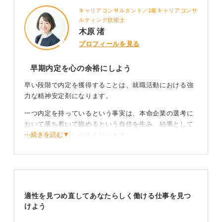
キャリアコンサルタント／1級キャリアコンサ
ルティング技能士
木原 渚
プロフィールを見る
早期内定を心の余裕にしよう
早い段階で内定を獲得することは、就職活動における強
力な精神安定剤になります。
一つ内定を持っているという事実は、本命企業の選考に
おいて落ち着いて臨めるという自信を生み、結果として
⋯続きを読む▼
本来の力を発揮しやすくなります。
さらに、実戦形式の面接を経験することで、自己PRや志
望動機を洗練させられるという実践的な恩恵も見逃せま
せん。
適性を見つめ直してあなたらしく働ける仕事を見つ
誠実な対応で最後まで進もう
けよう
ただし、内定をもらうこと自体を目的化しないよう気を