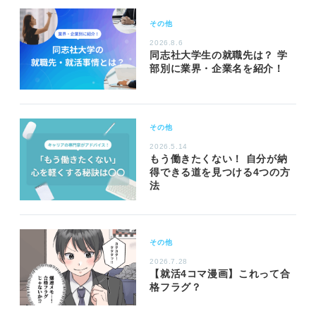
その他
2026.8.6
同志社大学生の就職先は？ 学
部別に業界・企業名を紹介！
その他
2026.5.14
もう働きたくない！ 自分が納
得できる道を見つける4つの方
法
その他
2026.7.28
【就活4コマ漫画】これって合
格フラグ？