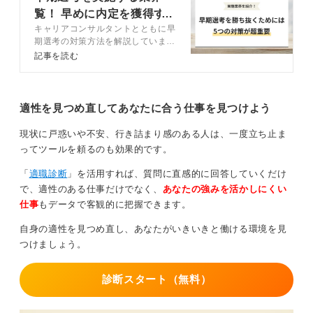
その余裕を持って本命に挑んでください。ただし注意点
覧！ 早めに内定を獲得す
もあります。内定をもらった企業の承諾期限や条件は必
キャリアコンサルタントとともに早
る5つの秘策
ず確認してください。
期選考の対策方法を解説していま
す。就活生のレベルが高く、入念な
記事を読む
内定先には納得して決断したいと承諾期限を交渉し、本
準備が必要な早期選考。どのような
命が決まり次第、即座に感謝を込めて辞退を伝えれば、
対策方法が有効なのか、キャリアコ
マナー違反にはあたりません。
ンサルタントの視点から解説しま
す。
適性を見つめ直してあなたに合う仕事を見つけよう
内定辞退が大学に迷惑をかける、という事実はありませ
ん。内定はゴールではなく保険という考え方です。本命
現状に戸惑いや不安、行き詰まり感のある人は、一度立ち止ま
企業を見据え、内定を保持しながら戦略的に就活を進め
ってツールを頼るのも効果的です。
ることが、後悔しない選択につながります。
「
適職診断
」を活用すれば、質問に直感的に回答していくだけ
で、適性のある仕事だけでなく、
あなたの強みを活かしにくい
0
仕事
もデータで客観的に把握できます。
自身の適性を見つめ直し、あなたがいきいきと働ける環境を見
つけましょう。
診断スタート（無料）