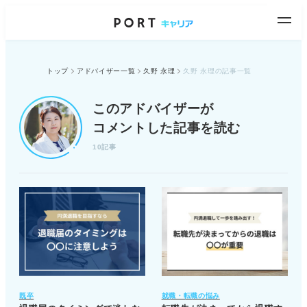
トップ
アドバイザー一覧
久野 永理
久野 永理の記事一覧
このアドバイザーが
コメントした記事を読む
10記事
既卒
就職・転職の悩み