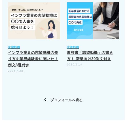
志望動機
志望動機
インフラ業界の志望動機の作
履歴書「志望動機」の書き
り方を業界経験者に聞いた！
方！ 新卒向け20例文付き
例文8選付き
2026.5.14
2026.7.28
プロフィールへ戻る