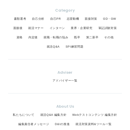
Category
書類選考
自己分析
自己PR
志望動機
面接対策
GD・GW
面接後
就活マナー
インターン
業界・企業研究
筆記試験対策
資格
内定後
就職・転職の悩み
既卒
第二新卒
その他
就活Q&A
SPI練習問題
Adviser
アドバイザー一覧
About Us
私たちについて
就活Q&A 編集方針
Webテストコンテンツ 編集方針
編集責任者メッセージ
D&Iの推進
就活対策資料&ツール一覧