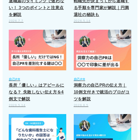
退職届のタイミングで迷わな
転職先が決まってから退職す
い！ 3つのポイントと注意点
る手順を専門家が解説｜円満
を解説
退社の秘訣も
2026.7.7
2026.5.14
自己PR
自己PR
長所「優しい」はアピールに
洞察力の自己PRの伝え方｜
なる？ 失敗しない伝え方を4
10例文付きで就活のプロがコ
例文で解説
ツを解説
2026.5.14
2026.8.5