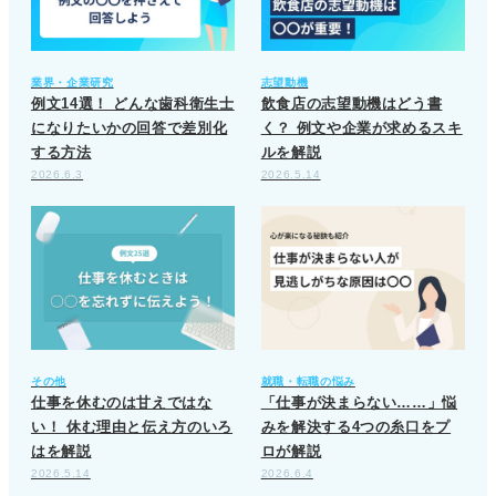
業界・企業研究
志望動機
例文14選！ どんな歯科衛生士
飲食店の志望動機はどう書
になりたいかの回答で差別化
く？ 例文や企業が求めるスキ
する方法
ルを解説
2026.6.3
2026.5.14
その他
就職・転職の悩み
仕事を休むのは甘えではな
「仕事が決まらない……」悩
い！ 休む理由と伝え方のいろ
みを解決する4つの糸口をプ
はを解説
ロが解説
2026.5.14
2026.6.4