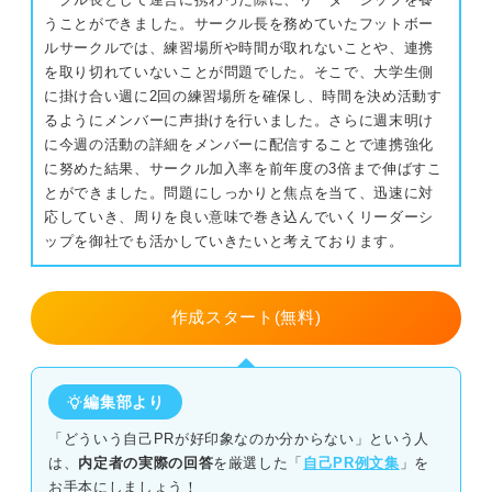
うことができました。サークル長を務めていたフットボー
洞察力を魅力的に自己PRするコツを駆使して選考突破！
ルサークルでは、練習場所や時間が取れないことや、連携
を取り切れていないことが問題でした。そこで、大学生側
に掛け合い週に2回の練習場所を確保し、時間を決め活動す
るようにメンバーに声掛けを行いました。さらに週末明け
に今週の活動の詳細をメンバーに配信することで連携強化
に努めた結果、サークル加入率を前年度の3倍まで伸ばすこ
とができました。問題にしっかりと焦点を当て、迅速に対
応していき、周りを良い意味で巻き込んでいくリーダーシ
ップを御社でも活かしていきたいと考えております。
作成スタート(無料)
編集部より
「どういう自己PRが好印象なのか分からない」という人
は、
内定者の実際の回答
を厳選した「
自己PR例文集
」を
お手本にしましょう！