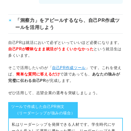
①自己分析：洞察力を発揮して良い結果に至った経験を見つけ
る
「洞察力」をアピールするなら、自己PR作成ツ
②他己分析：他者から自分の洞察力に関する客観的な評価を聞
く
ールを活用しよう
③企業研究：業務のどんな場面で洞察力が活かせるのかを明確
自己PRは就活において必ずといっていいほど必要になります。
にする
自己PRが曖昧なまま就活がうまくいかなかった
という就活生は
多くいます。
洞察力の自己PRの注意点
そこで活用したいのが「
自己PR作成ツール
」です。これを使え
①観察力や状況把握力と混同してしまう
ば、
簡単な質問に答えるだけ
で誰であっても、
あなたの強みが
完璧に伝わる自己PR
が完成します。
②行動がともなっていない
ぜひ活用して、志望企業の選考を突破しましょう。
【Q&A】洞察力の自己PRでよくある質問に回答！
ツールで作成した自己PR例文
（リーダーシップが強みの場合）
洞察力が評価されやすい業界や職種は？
私はリーダーシップを発揮できる人材です。学生時代にサ
洞察力のアピールのコツは？
ークル長として運営に携わった際に、リーダーシップを養