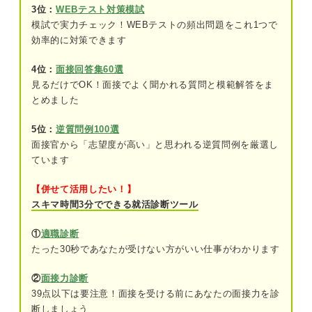
コンサル業界
3位：
WEBテスト対策模試
模試で実力チェック！WEBテストの頻出問題をこれ1つで
教育業界
効率的に対策できます
医療業界
4位：
面接回答集60選
見るだけでOK！面接でよく聞かれる質問と模範解答をま
【言い換え例別】洞察力の自己PR例文
とめました
①本質を見抜く力
5位：
逆質問例100選
面接官から「志望度が高い」と思われる逆質問例を厳選し
例文②分析力
ています
例文③客観的に判断する力
【併せて活用したい！】
スキマ時間3分でできる就活診断ツール
例文④共感性を持って考える力
①
適職診断
洞察力の自己PRを差別化する事前準備
たった30秒であなたが受けない方がいい仕事がわかります
①自己分析：洞察力を発揮して良い結果に
②
面接力診断
至った経験を見つける
39点以下は要注意！面接を受ける前にあなたの面接力を診
②他己分析：他者から自分の洞察力に関す
断しましょう