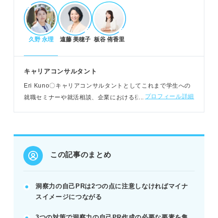
す。
POINT：相手の求める要点を最初に明確にすること
が大切。
久野 永理
遠藤 美穂子
板谷 侑香里
周囲と差別化するための3つの事前準備
キャリアコンサルタント
自己分析で、洞察力を発揮して行動した経験を振り
Eri Kuno〇キャリアコンサルタントとしてこれまで学生への
返る。
プロフィール詳細
就職セミナーや就活相談、企業における従業員へのキャリア
他己分析を取り入れ、周囲からの客観的な評価を聞
支援などをおこなう。現在はおもに求職者の就職支援やカウ
く。
ンセリングに従事
企業研究を通じて、業務で活かせるポイントを明確
にする。
POINT：自分史を作ると、経験を網羅的に洗い出し
この記事のまとめ
やすい。
洞察力の自己PRは2つの点に注意しなければマイナ
マイナス印象を防ぐ！アピール時の重要な注意
スイメージにつながる
点
3つの対策で洞察力の自己PR作成の必要な要素を集
観察力や状況把握力との意味の混同に気を付ける。