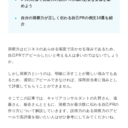
めよう
洞察しただけで終わらず、具体的な行動もセットで
伝える。
自分の洞察力が正しく伝わる自己PRの例文10選を紹
POINT：具体的な行動がないと、頭でっかちな印象
介
になる。
記事の該当箇所を見る
洞察力はビジネスのあらゆる場面で活かせる強みであるため、
洞察力の自己PRの伝え方
自己PRでアピールしたいと考える人は多いのではないでしょう
洞察力の自己PRを差別化する事前準備
か。
洞察力の自己PRの注意点
【業界・職種別】洞察力の自己PR例文
しかし洞察力というのは、明確に示すことが難しい強みでもあ
るため、適切にアピールできなければ、採用担当者に強みとし
て評価してもらうことができません。
※AIの特性上、間違いが含まれている場合があります。記事本文
と併せてご確認ください。
そこでこの記事では、キャリアコンサルタントの久野さん、遠
藤さん、板谷さんとともに、洞察力が最大限に伝わる自己PRの
作り方について解説していきます。説得力のある洞察力のアピ
ールで高評価を狙いたい人はぜひ参考にしてみてくださいね。