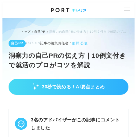
トップ
自己PR
洞察力の自己PRの伝え方｜10例文付きで就活のプロがコツを解説
自己PR
記事の編集責任者：
熊野 公俊
2026.8.5
洞察力の自己PRの伝え方｜10例文付き
で就活のプロがコツを解説
30秒で読める！AI要点まとめ
プロが直伝する！説得力を高める自己PRの構成
法
強みが一目で伝わるように、まずは結論から述べ
る。
3名のアドバイザーがこの記事にコメント
行動と成果を明確にしたエピソードで説得力を高め
る。
しました
入社後の具体的な活かし方を伝えて貢献意欲を示