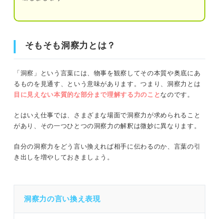
る客観的な評価を聞く
③企業研究：業務のどんな場面で洞察力が
そもそも洞察力とは？
活かせるのかを明確にする
そもそも洞察力とは？
洞察力の自己PRの伝え方
洞察力の自己PRの注意点
「洞察」という言葉には、物事を観察してその本質や奥底にあ
①観察力や状況把握力と混同してしまう
①洞察力が強みだという結論
るものを見通す、という意味があります。つまり、洞察力とは
目に見えない本質的な部分まで理解する力のこと
なのです。
②行動がともなっていない
②根拠となる経験
とはいえ仕事では、さまざまな場面で洞察力が求められること
【Q&A】洞察力の自己PRでよくある質問に回答！
③入社後にどのように活かすか
があり、その一つひとつの洞察力の解釈は微妙に異なります。
洞察力が評価されやすい業界や職種は？
自分の洞察力をどう言い換えれば相手に伝わるのか、言葉の引
【業界・職種別】洞察力の自己PR例文
き出しを増やしておきましょう。
洞察力のアピールのコツは？
営業職
洞察力を魅力的に自己PRするコツを駆使して選考
突破！
企画職
洞察力の言い換え表現
販売職