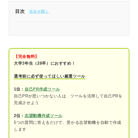
目次
そもそも洞察力とは？
洞察力の自己PRの伝え方
①洞察力が強みだという結論
【完全無料】
大学3年生（28卒）におすすめ！
②根拠となる経験
選考前に必ず使ってほしい厳選ツール
③入社後にどのように活かすか
1位：
自己PR作成ツール
【業界・職種別】洞察力の自己PR例文
自己PRが思いつかない人は、ツールを活用して自己PRを
完成させよう
営業職
2位：
志望動機作成ツール
企画職
5つの質問に答えるだけで、受かる志望動機を自動で作成
販売職
します