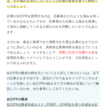
は、その強みを活かしたいという入社後の意欲を述べて締めく
くりましょう
。
企業が自己PRを質問するのは、応募者がどのような強みを持っ
ているかはもちろんですが、応募者が入社後にも強みを発揮し
て自社に貢献してくれる人材なのかを判断したいからでもあり
ます。
そのため、過去に発揮できた洞察力を今度は企業のなかでどの
ように活かしたいのかを、具体的な業務内容を踏まえてたうえ
で伝えましょう。そうすることで、
実際に社内で活躍する姿
を
採用担当者にイメージしてもらうことができ、入社意欲もしっ
かり伝えられますよ。
自己PRの構成や締め方についてより詳しく知りたい人は、以下
の記事がおすすめです。就活のプロであるキャリアコンサルタ
ントが失敗しない自己PRの組み立て方や締めの言葉について解
説しているため、ぜひ参考にしてみてくださいね。
自己PRの構成
自己PRの構成作成ガイド｜PREP・STAR法を使う作成法を伝