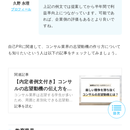
久野 永理
上記の例文では提案してから半年間で利
プロフィール
益率向上につながっています。可能であ
れば、企業側の評価もあるとより良いで
すね。
自己PRに関連して、コンサル業界の志望動機の作り方について
も知りたいという人は以下の記事をチェックしてみましょう。
関連記事
【内定者例文付き】コンサ
ルの志望動機の伝え方を現
コンサル業界は志望する学生が多い
役コンサルが解説
ため、周囲と差別化できる志望動機
を作れるかがポイントです。この記
記事を読む
事では、まずコンサル業界の魅力を
解説。そのうえで、それを盛り込ん
だ志望動機を作成する方法を説明し
ます。ほかにもアピールすべき要素