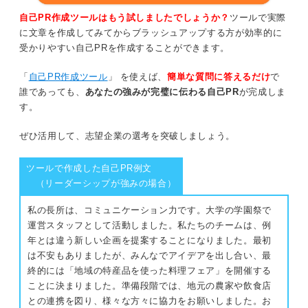
自己PR作成ツールはもう試しましたでしょうか？
ツールで実際
に文章を作成してみてからブラッシュアップする方が効率的に
受かりやすい自己PRを作成することができます。
「
自己PR作成ツール
」 を使えば、
簡単な質問に答えるだけ
で
誰であっても、
あなたの強みが完璧に伝わる自己PR
が完成しま
す。
ぜひ活用して、志望企業の選考を突破しましょう。
ツールで作成した自己PR例文
（リーダーシップが強みの場合）
私の長所は、コミュニケーション力です。大学の学園祭で
運営スタッフとして活動しました。私たちのチームは、例
年とは違う新しい企画を提案することになりました。最初
は不安もありましたが、みんなでアイデアを出し合い、最
終的には「地域の特産品を使った料理フェア」を開催する
ことに決まりました。準備段階では、地元の農家や飲食店
との連携を図り、様々な方々に協力をお願いしました。お