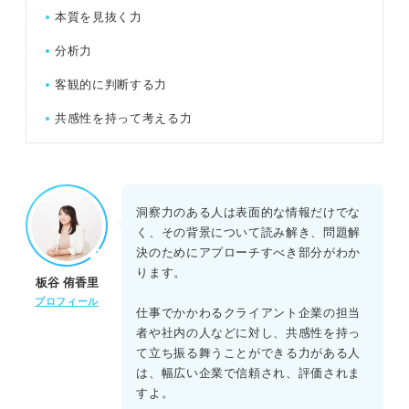
本質を見抜く力
コンサル業界
分析力
教育業界
客観的に判断する力
医療業界
共感性を持って考える力
【言い換え例別】洞察力の自己PR例文
①本質を見抜く力
洞察力のある人は表面的な情報だけでな
く、その背景について読み解き、問題解
例文②分析力
決のためにアプローチすべき部分がわか
ります。
板谷 侑香里
例文③客観的に判断する力
プロフィール
仕事でかかわるクライアント企業の担当
例文④共感性を持って考える力
者や社内の人などに対し、共感性を持っ
て立ち振る舞うことができる力がある人
は、幅広い企業で信頼され、評価されま
洞察力の自己PRを差別化する事前準備
すよ。