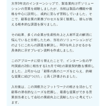
大学3年次のインターンシップで、製造業向けITソリュー
ションの営業を経験しましたが、当初は製品の機能や価
格を中心に説明し、成約に至らず苦戦していました。そ
こで、顧客企業の業務プロセスを深く観察し、彼らが抱
える根本的な課題を探りました。
その結果、多くの企業が生産性向上と人材不足の解消に
悩んでいると分析したため、当社のソリューションがど
のようにこれらの課題を解決し、ROIを向上させるかを
具体的に示すプレゼン資料を作成しました。
このアプローチに切り替えたことで、インターン生の平
均実績の2倍に相当する1カ月で4社の新規契約数を獲得し
ました。上司からは「顧客の真のニーズをとらえ、的確
な提案に結びつけた」と高く評価されました。
入社後は、この洞察力とフットワークの軽さを活かして
顧客の潜在的なニーズを把握し、最適な提案ができる営
業担当者として会社の業績向上に貢献したいと考えてい
ます。