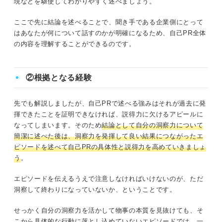
現などを駆使してわかりやすく述べましょう。
ここで先に結論を述べることで、聞き手である企業側にとって
はあなたが何について話すのかが明確になるため、自己PR全体
の内容を理解することができるのです。
②根拠となる経験
先でも解説しましたが、自己PRで述べる強みはそれが過去に発
揮できたことを証明できなければ、説得力に欠けるアピールに
なってしまいます。そのため
結論として自分の洞察力について
簡潔に述べた後は、洞察力を発揮して良い結果につながったエ
ピソードを述べて自己PRの具体性と説得力を高めていきましょ
う
。
エピソードを伝えるうえで注意しなければいけないのが、ただ
洞察して終わりになっていないか、ということです。
せっかく自分の洞察力を活かして物事の本質を見抜けても、そ
こから具体的な行動に落とし込めていないエピソードでは、一