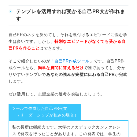
テンプレを活用すれば受かる自己PR文が作れま
す
自己PRのネタを決めても、それを裏付けるエピソードに悩む学
生は多いです。しかし、
特別なエピソードがなくても受かる自
己PRを作ること
はできます。
そこで紹介したいのが「
自己PR作成ツール
」です。自己PR作
成ツールなら、
簡単な質問に答えるだけ
で誰であっても、分か
りやすいテンプレで
あなたの強みが完璧に伝わる自己PR
が完成
します。
ぜひ活用して、志望企業の選考を突破しましょう。
ツールで作成した自己PR例文
（リーダーシップが強みの場合）
私の長所は継続力です。大学のアカデミックカンファレン
スで発表を行ったことがあります。この発表では、学生の