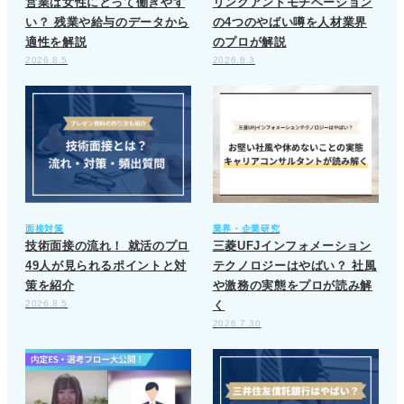
営業は女性にとって働きやす
リンクアンドモチベーション
い？ 残業や給与のデータから
の4つのやばい噂を人材業界
適性を解説
のプロが解説
2026.8.5
2026.8.3
面接対策
業界・企業研究
技術面接の流れ！ 就活のプロ
三菱UFJインフォメーション
49人が見られるポイントと対
テクノロジーはやばい？ 社風
策を紹介
や激務の実態をプロが読み解
2026.8.5
く
2026.7.30