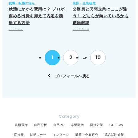
就職・転職の悩み
業界・企業研究
就活にかかる費用は？ プロが
公務員と民間企業はここが違
薦める出費を抑えて内定を獲
う！ どちらが向いているかも
得する方法
徹底解説
2026.7.7
2026.5.14
1
2
…
10
プロフィールへ戻る
Category
書類選考
自己分析
自己PR
志望動機
面接対策
GD・GW
面接後
就活マナー
インターン
業界・企業研究
筆記試験対策