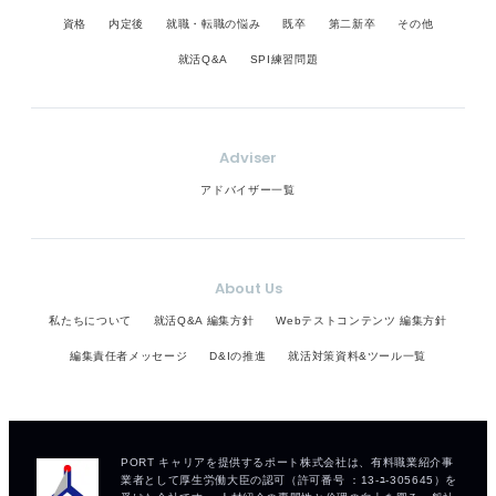
資格
内定後
就職・転職の悩み
既卒
第二新卒
その他
就活Q&A
SPI練習問題
Adviser
アドバイザー一覧
About Us
私たちについて
就活Q&A 編集方針
Webテストコンテンツ 編集方針
編集責任者メッセージ
D&Iの推進
就活対策資料&ツール一覧