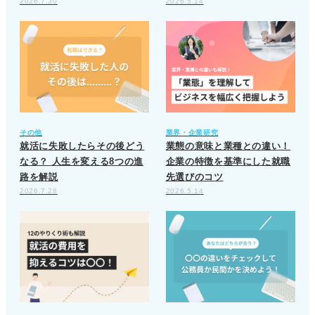
2026.7.30
2026.5.14
その他
業界・企業研究
就活に失敗したらその後どう
業態の意味と業種との違い！
なる？ 人生を変える8つの進
企業の特徴を基準にした就職
路を解説
先選びのコツ
2026.7.28
2026.5.14