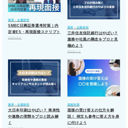
業界・企業研究
SMBC日興証券選考対策｜内
業界・企業研究
定者ES・再現面接スクリプト
三井住友信託銀行はやばい？
2026.8.6
激務や社風の懸念をプロと見
極めよう
2026.7.2
業界・企業研究
面接対策
大日本印刷はやばい？ 将来性
面接の受け答えの仕方を解
や激務の実態をプロと読み解
説！ 例文も参考に答え方を身
く
に付けよう