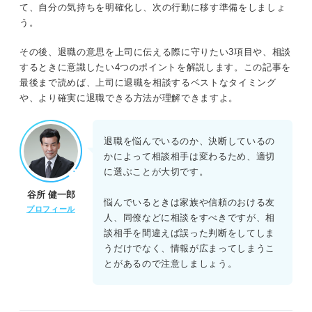
て、自分の気持ちを明確化し、次の行動に移す準備をしましょ
伝える内容：退職希望時期と退職理由
う。
円満に退職するために！ 上司に相談するときに意識した
その後、退職の意思を上司に伝える際に守りたい3項目や、相談
い4つのポイント
するときに意識したい4つのポイントを解説します。この記事を
最後まで読めば、上司に退職を相談するベストなタイミング
①退職理由はポジティブな内容にする
や、より確実に退職できる方法が理解できますよ。
②引き止められることも想定して回答を考えておく
退職を悩んでいるのか、決断しているの
③相手にとって嫌味とならない言葉を選ぶ
かによって相談相手は変わるため、適切
に選ぶことが大切です。
④繁忙期を避けて退職日を設定する
谷所 健一郎
悩んでいるときは家族や信頼のおける友
プロフィール
人、同僚などに相談をすべきですが、相
キャリアコンサルタントが解説！ 上司に退職の相談をす
談相手を間違えば誤った判断をしてしま
るベストなタイミングとは？
うだけでなく、情報が広まってしまうこ
とがあるので注意しましょう。
相談後のステップ！ 退職までの具体的なスケジュール
①3カ月前：上司に相談・退職日の決定