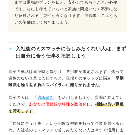
まずは退職のプランを伝え、安心してもらうことが必要
です。なにも考えていないと家族は間違いなく不安にな
り反対される可能性が高くなります。最低限、これくら
いの準備はしておきましょう。
入社後のミスマッチに苦しみたくない人は、まず
は自分に合う仕事を把握しよう
既卒の就活は新卒時と異なり、選択肢が限定されます。焦って
適性のない企業に入社すると、現場とのギャップに悩み、
早期
離職を繰り返す負のスパイラルに陥りかねません。
既卒の人は、「
適職診断
」を活用しましょう。質問に答えてい
くだけで、
あなたの価値観や特性を数値化
し、
相性の良い職種
を特定します
。
「自分に合う仕事」という明確な根拠を持って企業を選べるた
め、入社後のミスマッチで苦しみたくない人は今すぐ活用しま