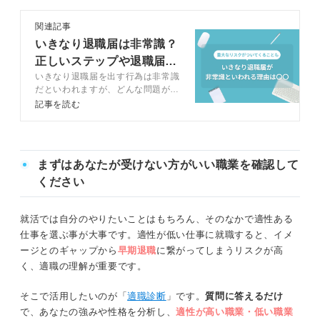
関連記事
いきなり退職届は非常識？
正しいステップや退職届の
いきなり退職届を出す行為は非常識
書き方を解説
だといわれますが、どんな問題があ
るのでしょうか。この記事ではキャ
記事を読む
リアコンサルタントとともに、例外
となるケースも含めて解説します。
退職までの流れと退職届を渡す際の
マナーも説明するので、円満退職を
まずはあなたが受けない方がいい職業を確認して
目指しましょう。
ください
就活では自分のやりたいことはもちろん、そのなかで適性ある
仕事を選ぶ事が大事です。適性が低い仕事に就職すると、イメ
ージとのギャップから
早期退職
に繋がってしまうリスクが高
く、適職の理解が重要です。
そこで活用したいのが「
適職診断
」です。
質問に答えるだけ
で、あなたの強みや性格を分析し、
適性が高い職業・低い職業