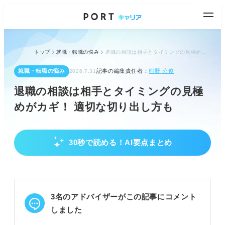
トップ
就職・転職の悩み
退職の相談は相手とタイミングの見極めがカギ！ 適切な切り出し方も
就職・転職の悩み
記事の編集責任者：
熊野 公俊
2026.7.31
退職の相談は相手とタイミングの見極
めがカギ！ 適切な切り出し方も
30秒で読める！AI要点まとめ
退職を悩んでいるなら相談相手選びが重要
悩みの段階で相談相手を変えるべきと理解する。
家族や友人は親身な意見、外部機関は客観的意見が
得られる。
3名のアドバイザーがこの記事にコメント
相談相手を間違えると情報が広まるリスクがある。
しました
POINT：自分の状況に合った相手を選び、納得でき
る選択をしよう。