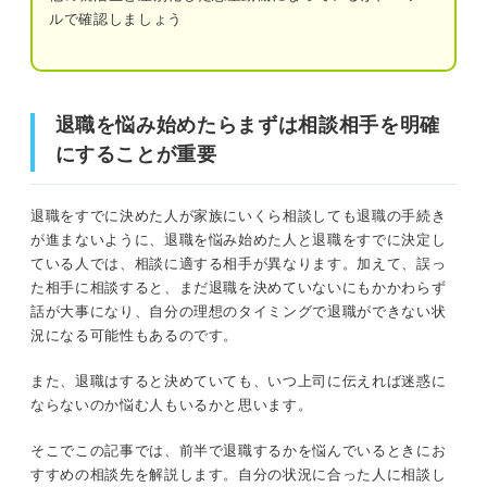
①3カ月前：上司に相談・退職日の決定
ルで確認しましょう
②1カ月前：退職届の提出
退職を悩み始めたらまずは相談相手を明確にすることが重
③1カ月〜2週間前：業務の引き継ぎ
要
退職を悩み始めたらまずは相談相手を明確
④2週間前〜前日：挨拶回りやデスクの整理
にすることが重要
まだ検討中の人はここから！ 退職するかの相談におすす
めな人
退職までのステップを理解したうえで今相談すべき
相手を考えよう
退職をすでに決めた人が家族にいくら相談しても退職の手続き
退職の相談におすすめな身近な人
が進まないように、退職を悩み始めた人と退職をすでに決定し
ている人では、相談に適する相手が異なります。加えて、誤っ
退職の相談におすすめな外部の企業・機関
た相手に相談すると、まだ退職を決めていないにもかかわらず
話が大事になり、自分の理想のタイミングで退職ができない状
退職を決めたら上司に相談！ 退職の意思を伝える際に守
況になる可能性もあるのです。
りたい3項目
また、退職はすると決めていても、いつ上司に伝えれば迷惑に
ならないのか悩む人もいるかと思います。
タイミング：上司の忙しくない時間
そこでこの記事では、前半で退職するかを悩んでいるときにお
伝える手段：対面・電話・メール
すすめの相談先を解説します。自分の状況に合った人に相談し