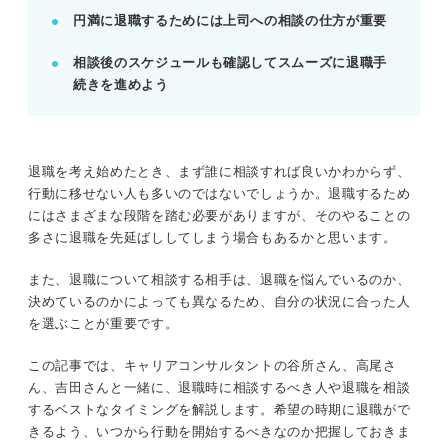
円満に退職するためには上司への相談の仕方が重要
POINT：余裕を持った行動で、円満かつスムーズな
退職を目指そう。
相談後のスケジュールも確認してスムーズに退職手
続きを進めよう
記事の該当箇所を見る
退職を悩み始めたらまずは相談相手を明確にす
ることが重要
退職を考え始めたとき、まず誰に相談すれば良いかわからず、
まだ検討中の人はここから！ 退職するかの相
行動に移せない人も多いのではないでしょうか。退職するため
談におすすめな人
にはさまざまな段階を踏む必要がありますが、そのやることの
退職を決めたら上司に相談！ 退職の意思を伝
多さに退職を先延ばししてしまう場合もあるかと思います。
える際に守りたい3項目
円満に退職するために！ 上司に相談するとき
また、退職について相談する相手は、退職を悩んでいるのか、
に意識したい4つのポイント
決めているのかによっても異なるため、自分の状況に合った人
を選ぶことが重要です。
※AIの特性上、間違いが含まれている場合があります。記事本文
この記事では、キャリアコンサルタントの谷所さん、高尾さ
と併せてご確認ください。
ん、吉田さんと一緒に、退職時に相談するべき人や退職を相談
するベストなタイミングを解説します。希望の時期に退職がで
きるよう、いつから行動を開始するべきなのか把握しておきま