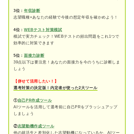
3位：
年収診断
伝える内容：退職希望時期と退職理由
志望職種×あなたの経験で今後の想定年収を確かめよう！
円満に退職するために！ 上司に相談するときに意
4位：
WEBテスト対策模試
識したい4つのポイント
模試で実力チェック！WEBテストの頻出問題をこれ1つで
①退職理由はポジティブな内容にする
効率的に対策できます
②引き止められることも想定して回答を考
5位：
面接力診断
えておく
39点以下は要注意！あなたの面接力を今のうちに診断しま
しょう
③相手にとって嫌味とならない言葉を選ぶ
【併せて活用したい！】
④繁忙期を避けて退職日を設定する
選考対策の決定版！内定者が使った2大ツール
①
自己PR作成ツール
キャリアコンサルタントが解説！ 上司に退職の相
談をするベストなタイミングとは？
AIツールを活用して選考前に自己PRをブラッシュアップ
しましょう
相談後のステップ！ 退職までの具体的なスケジュ
ール
②
志望動機作成ツール
他の就活生と差別化した志望動機になっているか、AIツー