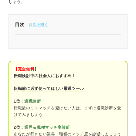
しょう。
目次
退職を悩み始めたらまずは相談相手を明確にするこ
とが重要
まだ検討中の人はここから！ 退職するかの相談に
おすすめな人
【完全無料】
転職検討中の社会人におすすめ！
退職の相談におすすめな身近な人
転職前に必ず使ってほしい厳選ツール
退職の相談におすすめな外部の企業・機関
1位：
適職診断
退職を決めたら上司に相談！ 退職の意思を伝える
転職後のミスマッチを避けたい人は、まずは適職診断を受
際に守りたい3項目
けてみましょう
タイミング：上司の忙しくない時間
2位：
業界＆職種マッチ度診断
あなたが行きたい業界・職種のマッチ度を診断しましょう
伝える手段：対面・電話・メール