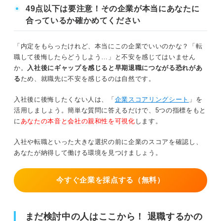
49点以下は要注意！その企業が本当にあなたに
②1カ月前：退職届の提出
合っているか確かめてください
③1カ月〜2週間前：業務の引き継ぎ
「内定をもらったけれど、本当にこの企業でいいのかな？「転
職して後悔したらどうしよう…」と不安を感じてはいません
④2週間前〜前日：挨拶回りやデスクの整理
か。
入社後にギャップを感じると早期退職につながる恐れがあ
る
ため、就職先に不安を感じるのは自然です。
退職までのステップを理解したうえで今相談すべき相手を
考えよう
入社後に後悔したくない人は、「
企業スコアリングシート
」を
活用しましょう。簡単な質問に答えるだけで、5つの指標をもと
に
あなたの本音と会社の親和性を可視化
します。
入社や転職といった大きな選択の前に企業のスコアを確認し、
あなたが納得して働ける環境を見つけましょう。
今すぐ企業を採点する（無料）
まだ検討中の人はここから！ 退職するかの