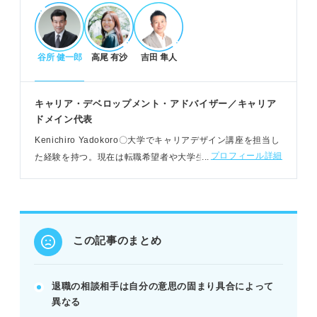
退職決定後の上司への伝え方と円満退職のコツ
谷所 健一郎
高尾 有沙
吉田 隼人
上司の忙しくない時間帯を選び、対面で誠意を伝え
る。
退職希望時期と理由を明確に、ポジティブな内容で
キャリア・デベロップメント・アドバイザー／キャリア
伝える。
ドメイン代表
引き止め対策や嫌味にならない言葉選びを意識す
Kenichiro Yadokoro〇大学でキャリアデザイン講座を担当し
る。
プロフィール詳細
た経験を持つ。現在は転職希望者や大学生向けの個別支援、
例：資格を活かしたい、興味のある業務に挑戦した
転職者向けのセミナー、採用担当者向けのセミナーのほか、
いなど。
書籍の執筆をおこなう
退職までの具体的なスケジュールと注意点
この記事のまとめ
3ヶ月前には上司に相談し、退職日を決定する。
1ヶ月前には退職届を提出し、業務引き継ぎを計画
的に進める。
退職の相談相手は自分の意思の固まり具合によって
退職日2週間前からは挨拶回りやデスク整理を始め
異なる
る。