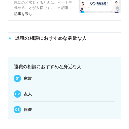
就活の相談をするときは、相手を見
び方も解説
極めることが大切です。この記事で
は、状況別におすすめの相談先や、
記事を読む
相談方法などについてキャリアコン
サルタントと解説します。また、相
談する前に解決できるよう、よくあ
る相談と回答も紹介しているので参
退職の相談におすすめな身近な人
考にしてください。
退職の相談におすすめな身近な人
家族
友人
同僚