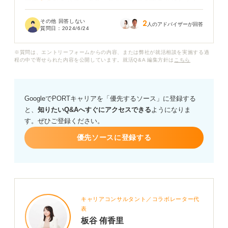
実際、会社を辞めるまでって何して過ごすことになるん
でしょうか？ それによっても、いつ退職を申し出るべき
その他 回答しない
2
か変わってきますよね。
人のアドバイザーが回答
質問日：
2024/6/24
会社を辞めるまでに必要な期間、退職までの過ごし方に
※質問は、エントリーフォームからの内容、または弊社が就活相談を実施する過
ついてアドバイスお願いします。
程の中で寄せられた内容を公開しています。就活Q&A 編集方針は
こちら
GoogleでPORTキャリアを「優先するソース」に登録する
と、
知りたいQ&Aへすぐにアクセスできる
ようになりま
す。ぜひご登録ください。
優先ソースに登録する
キャリアコンサルタント／コラボレーター代
表
板谷 侑香里