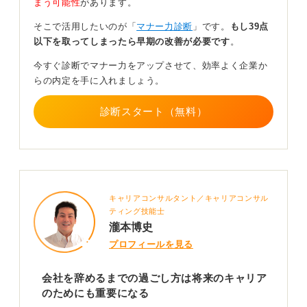
まう可能性
があります。
退職までの期間に関しては、業務の引き継ぎに関する資
そこで活用したいのが「
マナー力診断
」です。
もし39点
料の作成や後任の担当者や関係者へ必要な情報を伝達し
以下を取ってしまったら早期の改善が必要です
。
ます。取引先への挨拶や同僚や上司への挨拶へもメール
や場合によっては実際にご挨拶に行くこともあります。
今すぐ診断でマナー力をアップさせて、効率よく企業か
らの内定を手に入れましょう。
ほかの業界への転職を考えている場合でも、意外な場所
で再会することなどがあります。良好な関係性を保つこ
診断スタート（無料）
とが退職後のキャリアにも影響を与えます。照れ臭くて
言いにくいかもしれないですが、きちんと感謝の気持ち
は言葉で伝えましょう。
退職日と最終出勤日引き継ぎのスケジュールに関して上
司と話し合い、合意が取れた後、場合によっては1カ月程
キャリアコンサルタント／キャリアコンサル
度のまとまった有給休暇を取得できることもあります。
ティング技能士
瀧本博史
0
プロフィールを見る
会社を辞めるまでの過ごし方は将来のキャリア
のためにも重要になる