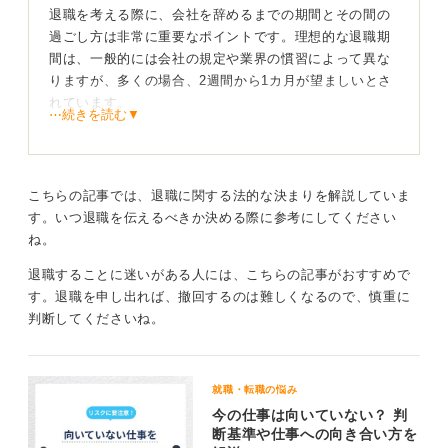
退職を考える際に、会社を辞めるまでの期間とその間の
過ごし方は非常に重要なポイントです。理想的な退職期
間は、一般的には会社の規定や業界の慣習によって異な
りますが、多くの場合、2週間から1カ月が望ましいとさ
れています。
⋯続きを読む▼
これにより、十分な引き継ぎ時間を確保し、後任者やチ
ームへの負担を軽減できます。また、急な退職はチーム
に負担をかけるだけでなく、将来のキャリアにも影響を
こちらの記事では、退職に関する法的な決まりを解説していま
与えかねないので、計画的に進めることが重要です。
す。いつ退職を伝えるべきか決める際に参考にしてください
ね。
円満に退職できるように計画的に引き継ぎを完了さ
せよう
退職することに迷いがある人には、こちらの記事がおすすめで
す。退職を申し出れば、撤回するのは難しくなるので、慎重に
判断してくださいね。
退職を申し出る際は、まず直属の上司に対面で意向を伝
え、その後、人事部に正式な退職願を提出するのが一般
的な流れです。この時、感謝の意を表し、これまでの経
験に対する感謝を伝えることで、円滑な退職が可能にな
就職・転職の悩み
ります。
今の仕事は向いていない？ 判
断基準や仕事への向き合い方を
退職期間中は、後任者への引き継ぎに専念し、未完了の