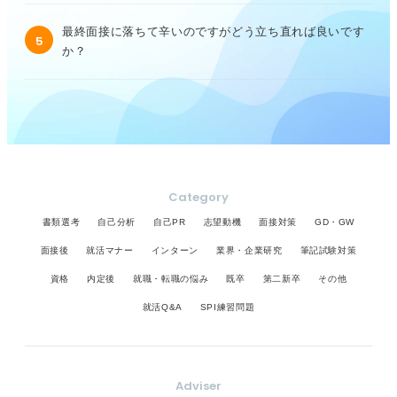
最終面接に落ちて辛いのですがどう立ち直れば良いです
5
か？
Category
書類選考
自己分析
自己PR
志望動機
面接対策
GD・GW
面接後
就活マナー
インターン
業界・企業研究
筆記試験対策
資格
内定後
就職・転職の悩み
既卒
第二新卒
その他
就活Q&A
SPI練習問題
Adviser