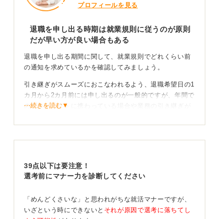
プロフィールを見る
退職を申し出る時期は就業規則に従うのが原則
だが早い方が良い場合もある
退職を申し出る期間に関して、就業規則でどれくらい前
の通知を求めているかを確認してみましょう。
引き継ぎがスムーズにおこなわれるよう、退職希望日の1
カ月から2カ月前には申し出るのが一般的ですが、年間で
⋯続きを読む▼
のプロジェクトに携わっている場合や業務の引き継ぎが
多岐に渡る場合、後任を採用しなければならないことが
明白な場合などは、さらに前の段階で申し出ることが望
ましいです。
直属の上司に退職の相談をし、上司と調整のうえ退職日
39点以下は要注意！
が決まったら退職願いを作成します。同僚や取引先へ退
選考前にマナー力を診断してください
職を伝えるタイミングに関しては、上司と相談したうえ
で知らせましょう。
「めんどくさいな」と思われがちな就活マナーですが、
退職までの引き継ぎや関係者へ挨拶にまわる場合も
いざという時にできないと
それが原因で選考に落ちてし