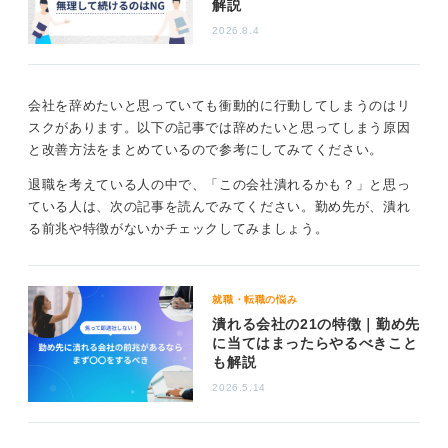
解説
業務を整理することが大切です。また、退職後のキャリ
2026.8.4
アプランについても、この期間を利用して具体的な計画
を立てることをおすすめします。
退職は、新たなスタートのための一歩です。円満な退職
会社を辞めたいと思っていても衝動的に行動してしまうのはリ
を実現するために、計画的に行動し、コミュニケーショ
スクがあります。以下の記事では辞めたいと思ってしまう原因
ンを大切にすることが重要です。将来に向けての橋渡し
と改善方法をまとめているので参考にしてみてください。
として、この期間を有意義に過ごし、次のステップへと
進んでいきましょう。
退職を考えている人の中で、「この会社潰れるかも？」と思っ
ている人は、次の記事を読んでみてください。勤め先が、潰れ
る前兆や特徴がないかチェックしてみましょう。
0
就職・転職の悩み
潰れる会社の21の特徴｜勤め先
に当てはまったらやるべきこと
も解説
2026.5.14