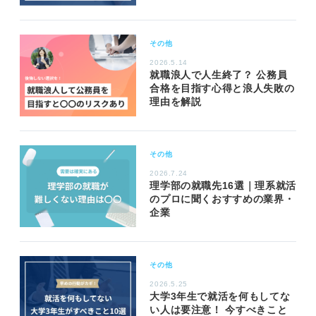
その他
2026.5.14
就職浪人で人生終了？ 公務員
合格を目指す心得と浪人失敗の
理由を解説
その他
2026.7.24
理学部の就職先16選｜理系就活
のプロに聞くおすすめの業界・
企業
その他
2026.5.25
大学3年生で就活を何もしてな
い人は要注意！ 今すべきこと