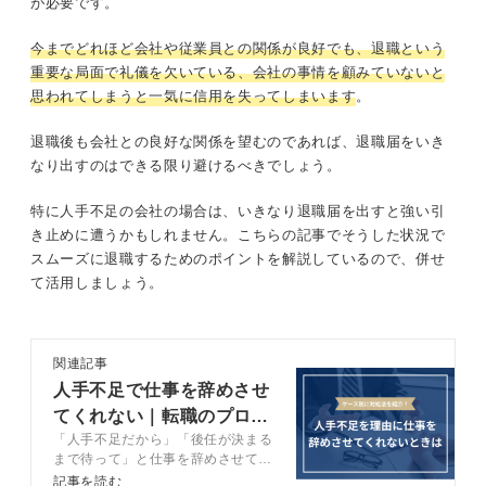
が必要です。
今までどれほど会社や従業員との関係が良好でも、退職という
重要な局面で礼儀を欠いている、会社の事情を顧みていないと
思われてしまうと一気に信用を失ってしまいます
。
退職後も会社との良好な関係を望むのであれば、退職届をいき
なり出すのはできる限り避けるべきでしょう。
特に人手不足の会社の場合は、いきなり退職届を出すと強い引
き止めに遭うかもしれません。こちらの記事でそうした状況で
スムーズに退職するためのポイントを解説しているので、併せ
て活用しましょう。
関連記事
人手不足で仕事を辞めさせ
てくれない｜転職のプロに
「人手不足だから」「後任が決まる
聞く穏便な辞め方
まで待って」と仕事を辞めさせてく
れない会社をスムーズに退職する方
記事を読む