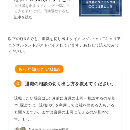
退社届を出すタイミングで悩んでい
意点を解説
る人も多いはず。円満退社するため
には規則やマナーを理解し、厳守す
記事を読む
る必要があります。この記事では、
退職届を出すタイミングや書き方、
退職するまでの流れなど円満退社す
るために必要なことを漏れなく解説
以下のQ＆Aでも、退職を切り出すタイミングについてキャリア
します。
コンサルタントがアドバイスしています。あわせて読んでみて
ください。
Q&A
もっと知りたい
退職の相談の切り出し方を教えてください。
退職したい場合は1ヶ月前に直属の上司へ相談するのが基
本 最近では、退職代行を利用して会社を辞める人もいる
と聞きますが、まずは直属の上司に伝えるのが基本で
す。もし…
2
名のアドバイザーが回答