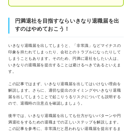
円満退社を目指すならこれ！ 退職までの正しい流
れを4ステップで解説
①就業規則を確認し退職希望日を設定
円満退社を目指すならいきなり退職届を出
円満退社を目指すならいきなり退職届を出すのはやめてお
こう！
すのはやめておこう！
②直属の上司に退職の意思を伝える
いきなり退職届は一般的に非常識だと思われる！ その理
③退職届を作成し提出
いきなり退職届を出してしまうと、「非常識」などマイナスの
由とは
印象を持たれてしまったり、会社とのトラブルになったりして
④引き継ぎや退社の挨拶を済ませる
しまうこともあります。そのため、円満に退社をしたい人は、
就業規則を無視しているため
いきなりの退職届を提出することは避けるべきであるといえま
いきなり退職届を出して非常識と思われないよう正
す。
退職後に会社に迷惑がかかってしまうため
しい流れを実行しよう
この記事ではまず、いきなり退職届を出してはいけない理由を
解説します。さらに、適切な提出のタイミングやいきなり退職
適切とされる退職届を出すタイミングは？
届を出してしまうことで起こりうるリスクについても説明する
ので、退職時の注意点を確認しましょう。
法律上は2週間前で良い
後半では、いきなり退職届を出しても仕方がないパターンや円
就業規則で定められているタイミング
満退社をするための退職までの正しいステップを解説します。
この記事を参考に、非常識だと思われない退職届を提出するま