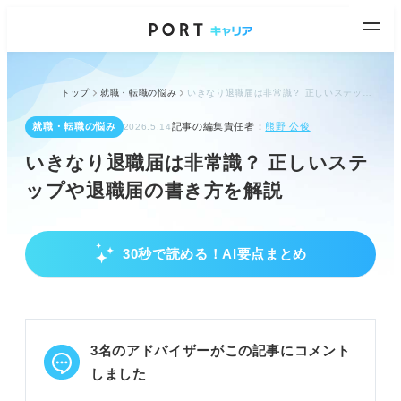
トップ
就職・転職の悩み
いきなり退職届は非常識？ 正しいステップや退職届の書き方を解説
就職・転職の悩み
記事の編集責任者：
熊野 公俊
2026.5.14
いきなり退職届は非常識？ 正しいステ
ップや退職届の書き方を解説
30秒で読める！AI要点まとめ
いきなり退職届はなぜ非常識？その理由とリス
ク
就業規則を無視し会社に迷惑をかけるため非常識と
判断される
3名のアドバイザーがこの記事にコメント
退職後の会社との関係悪化や再就職への悪影響リス
クがある
しました
企業は急な退職届に困惑し、マイナス印象を持つ