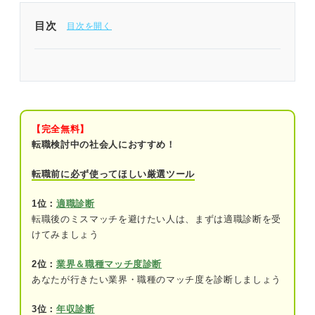
目次
円満退社を目指すならいきなり退職届を出すのはや
めておこう！
いきなり退職届は一般的に非常識だと思われる！
その理由とは
【完全無料】
転職検討中の社会人におすすめ！
就業規則を無視しているため
転職前に必ず使ってほしい厳選ツール
退職後に会社に迷惑がかかってしまうため
1位：
適職診断
適切とされる退職届を出すタイミングは？
転職後のミスマッチを避けたい人は、まずは適職診断を受
けてみましょう
法律上は2週間前で良い
2位：
業界＆職種マッチ度診断
就業規則で定められているタイミング
あなたが行きたい業界・職種のマッチ度を診断しましょう
再就職にも影響？ いきなり退職届を出す2つのリス
3位：
年収診断