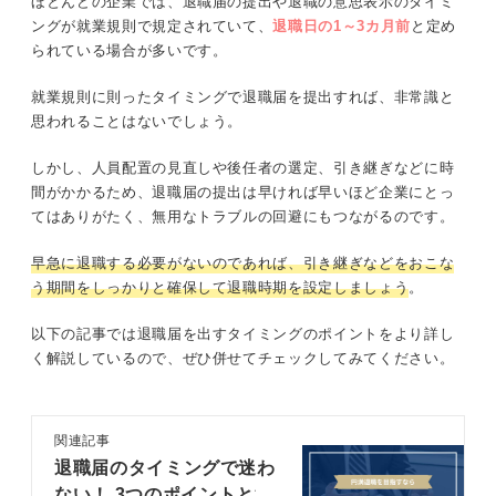
ほとんどの企業では、退職届の提出や退職の意思表示のタイミ
ングが就業規則で規定されていて、
退職日の1～3カ月前
と定め
られている場合が多いです。
就業規則に則ったタイミングで退職届を提出すれば、非常識と
思われることはないでしょう。
しかし、人員配置の見直しや後任者の選定、引き継ぎなどに時
間がかかるため、退職届の提出は早ければ早いほど企業にとっ
てはありがたく、無用なトラブルの回避にもつながるのです。
早急に退職する必要がないのであれば、引き継ぎなどをおこな
う期間をしっかりと確保して退職時期を設定しましょう
。
以下の記事では退職届を出すタイミングのポイントをより詳し
く解説しているので、ぜひ併せてチェックしてみてください。
関連記事
退職届のタイミングで迷わ
ない！ 3つのポイントと注