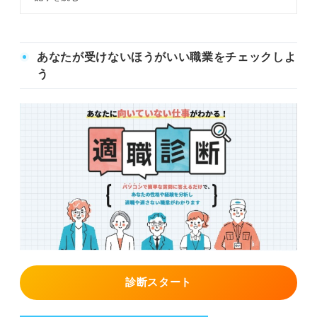
法を、キャリアコンサルタントとと
もに解説します。引き止めへの対処
法や、転職後に同様のトラブルに遭
遇しないためのコツも紹介するの
あなたが受けないほうがいい職業をチェックしよ
で、参考にしてください。
う
診断スタート