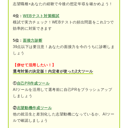
クを解説
志望職種×あなたの経験で今後の想定年収を確かめよう！
退職する会社との関係性が悪くなる可能性
4位：
WEBテスト対策模試
が高い
模試で実力チェック！WEBテストの頻出問題をこれ1つで
再就職先に良くない印象が伝わってしまう
効率的に対策できます
かもしれない
5位：
面接力診断
39点以下は要注意！あなたの面接力を今のうちに診断しま
いきなり退職届を出された企業の思いや反応は？
しょう
キャリアのプロが解説
【併せて活用したい！】
いきなり退職届を出しても非常識にならないおもな
選考対策の決定版！内定者が使った2大ツール
3パターンを解説
①パワハラなどのハラスメントを受けた場
①
自己PR作成ツール
合
AIツールを活用して選考前に自己PRをブラッシュアップ
しましょう
②退職の意思を聞き入れてくれない場合
②
志望動機作成ツール
③健康状態や家庭の事情で就業が困難な場
他の就活生と差別化した志望動機になっているか、AIツー
合
ルで確認しましょう