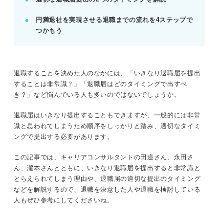
退職届を作成し、マナーを守って提出する
円満退社を実現させる退職までの流れを4ステップで
POINT：ルールとマナーを守り、会社への配慮を示
つかもう
すことでスムーズな退職が可能。
記事の該当箇所を見る
退職することを決めた人のなかには、「いきなり退職届を提出
円満退社を目指すならいきなり退職届を出すの
することは非常識？」「退職届はどのタイミングで出すべ
はやめておこう！
き？」など悩んでいる人も多いのではないでしょうか。
いきなり退職届は一般的に非常識だと思われ
る！ その理由とは
退職届はいきなり提出することもできますが、一般的には非常
適切とされる退職届を出すタイミングは？
識と思われてしまうため順序をしっかりと踏み、適切なタイミ
再就職にも影響？ いきなり退職届を出す2つの
ングで提出する必要があります。
リスクを解説
この記事では、キャリアコンサルタントの田邉さん、永田さ
ん、瀧本さんとともに、いきなり退職届を提出すると非常識と
※AIの特性上、間違いが含まれている場合があります。記事本文
とらえられてしまう理由や、退職届の適切な提出のタイミング
と併せてご確認ください。
などを解説するので、退職を決意した人や退職を検討している
人もぜひ参考にしてくださいね。