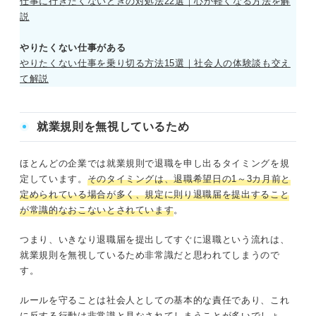
仕事に行きたくないときの対処法22選｜心が軽くなる方法を解
説
やりたくない仕事がある
やりたくない仕事を乗り切る方法15選｜社会人の体験談も交え
て解説
就業規則を無視しているため
ほとんどの企業では就業規則で退職を申し出るタイミングを規
定しています。
そのタイミングは、退職希望日の1～3カ月前と
定められている場合が多く、規定に則り退職届を提出すること
が常識的なおこないとされています
。
つまり、いきなり退職届を提出してすぐに退職という流れは、
就業規則を無視しているため非常識だと思われてしまうので
す。
ルールを守ることは社会人としての基本的な責任であり、これ
に反する行動は非常識と見なされてしまうことが多いでしょ