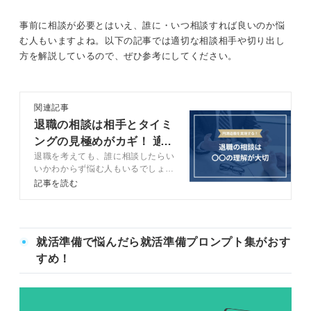
事前に相談が必要とはいえ、誰に・いつ相談すれば良いのか悩
む人もいますよね。以下の記事では適切な相談相手や切り出し
方を解説しているので、ぜひ参考にしてください。
関連記事
退職の相談は相手とタイミ
ングの見極めがカギ！ 適
退職を考えても、誰に相談したらい
切な切り出し方も
いかわからず悩む人もいるでしょ
う。この記事では、退職の相談をす
記事を読む
る相手や退職までの流れをキャリア
コンサルタントと一緒に解説しま
す。自分の状況を整理して、スムー
ズに退職できるよう準備をしましょ
就活準備で悩んだら就活準備プロンプト集がおす
う。
すめ！