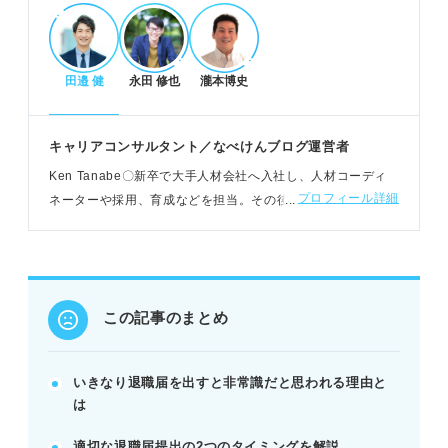
POINT：法的には問題なくても、円満退職には配慮
が不可欠。
田邉 健
永田 修也
瀧本博史
退職届を出す適切なタイミングと例外パターン
法律上は2週間前で良いが、就業規則の1～3カ月前
キャリアコンサルタント／なべけんブログ運営者
が一般的
Ken Tanabe〇新卒で大手人材会社へ入社し、人材コーディ
円満退職には就業規則に則った早めの相談が望まし
プロフィール詳細
ネーターや採用、育成などを担当。その後独立し、現在はカ
い
ウンセリングや個人メディアによる情報発信など幅広くキャ
ハラスメントや退職拒否など、やむを得ない場合は
リア支援に携わる
即時退職も可能
POINT：状況に応じて、法律とマナーのバランスを
見極める。
この記事のまとめ
円満退職を実現するまでの正しいステップ
いきなり退職届を出すと非常識だと思われる理由と
就業規則を確認し、退職希望日を設定する
は
直属の上司にアポイントを取り、退職の意思を伝え
適切な退職届提出の2つのタイミングを解説
る