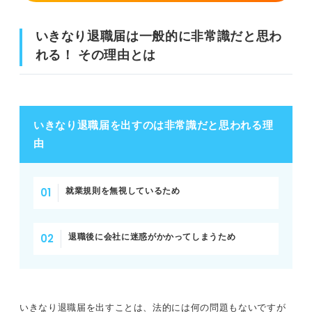
円満退社を目指すならこれ！ 退職までの正しい流れを4ス
テップで解説
いきなり退職届は一般的に非常識だと思わ
①就業規則を確認し退職希望日を設定
れる！ その理由とは
②直属の上司に退職の意思を伝える
③退職届を作成し提出
いきなり退職届を出すのは非常識だと思われる理
④引き継ぎや退社の挨拶を済ませる
由
いきなり退職届を出して非常識と思われないよう正しい流
就業規則を無視しているため
れを実行しよう
退職後に会社に迷惑がかかってしまうため
いきなり退職届を出すことは、法的には何の問題もないですが