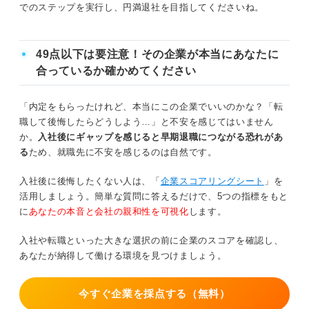
再就職にも影響？ いきなり退職届を出す2つのリスクを解
でのステップを実行し、円満退社を目指してくださいね。
説
退職する会社との関係性が悪くなる可能性が高い
49点以下は要注意！その企業が本当にあなたに
合っているか確かめてください
再就職先に良くない印象が伝わってしまうかもしれない
「内定をもらったけれど、本当にこの企業でいいのかな？「転
いきなり退職届を出された企業の思いや反応は？ キャリ
職して後悔したらどうしよう…」と不安を感じてはいません
アのプロが解説
か。
入社後にギャップを感じると早期退職につながる恐れがあ
る
ため、就職先に不安を感じるのは自然です。
いきなり退職届を出しても非常識にならないおもな3パタ
入社後に後悔したくない人は、「
企業スコアリングシート
」を
ーンを解説
活用しましょう。簡単な質問に答えるだけで、5つの指標をもと
に
あなたの本音と会社の親和性を可視化
します。
①パワハラなどのハラスメントを受けた場合
入社や転職といった大きな選択の前に企業のスコアを確認し、
②退職の意思を聞き入れてくれない場合
あなたが納得して働ける環境を見つけましょう。
③健康状態や家庭の事情で就業が困難な場合
今すぐ企業を採点する（無料）