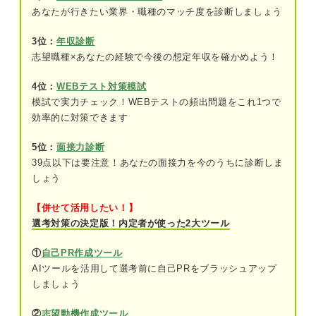
あなたが行きたい業界・職種のマッチ度を診断しましょう
④仕事量や時間外労働が多く疲れてしまっ
た
3位：
年収診断
公務員を辞めたい理由を明確にして転職するべきか判断し
志望職種×あなたの経験で今後の想定年収を確かめよう！
よう
⑤収入が働きに見合ってないと感じる
4位：
WEBテスト対策模試
⑥人間関係に悩んでいる
模試で実力チェック！WEBテストの頻出問題をこれ1つで
公務員を辞めてはいけない？ 実際に辞めた人の割合
効率的に対策できます
本当に辞めてもいいのか判断しよう！ 公務員を辞
退職理由を明確にしよう！ 公務員を辞める人の6つの特徴
5位：
面接力診断
めるメリット・デメリット
39点以下は要注意！あなたの面接力を今のうちに診断しま
メリット①労働環境を改善できる可能性が
①組織の風土が古く相性が合わない
しょう
ある
②理不尽な要求の対応にストレスが溜まっている
【併せて活用したい！】
メリット②努力次第で収入アップに期待で
選考対策の決定版！内定者が使った2大ツール
きる
③仕事が単調でつまらないと感じる
①
自己PR作成ツール
メリット③働き方の選択肢が広がる
④仕事量や時間外労働が多く疲れてしまった
AIツールを活用して選考前に自己PRをブラッシュアップ
しましょう
デメリット①安定的な給料や雇用の保証が
⑤収入が働きに見合ってないと感じる
なくなる
②
志望動機作成ツール