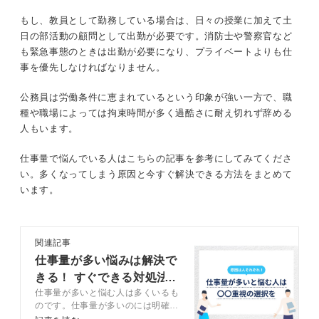
もし、教員として勤務している場合は、日々の授業に加えて土
日の部活動の顧問として出勤が必要です。消防士や警察官など
も緊急事態のときは出勤が必要になり、プライベートよりも仕
事を優先しなければなりません。
公務員は労働条件に恵まれているという印象が強い一方で、職
種や職場によっては拘束時間が多く過酷さに耐え切れず辞める
人もいます。
仕事量で悩んでいる人はこちらの記事を参考にしてみてくださ
い。多くなってしまう原因と今すぐ解決できる方法をまとめて
います。
関連記事
仕事量が多い悩みは解決で
きる！ すぐできる対処法3
仕事量が多いと悩む人は多くいるも
選をプロが解説
のです。仕事量が多いのには明確な
原因があり、解決方法は存在しま