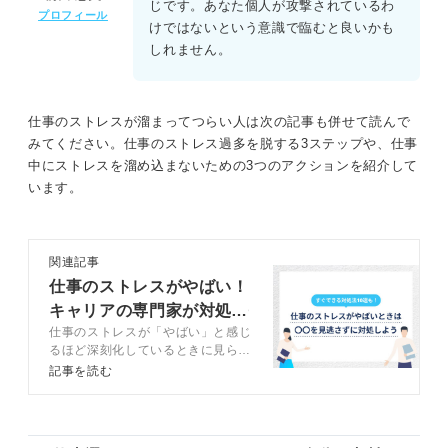
じです。あなた個人が攻撃されているわ
プロフィール
けではないという意識で臨むと良いかも
しれません。
仕事のストレスが溜まってつらい人は次の記事も併せて読んで
みてください。仕事のストレス過多を脱する3ステップや、仕事
中にストレスを溜め込まないための3つのアクションを紹介して
います。
関連記事
仕事のストレスがやばい！
キャリアの専門家が対処法
仕事のストレスが「やばい」と感じ
をアドバイス
るほど深刻化しているときに見られ
る心身のサインやストレスの解消法
記事を読む
などについて、キャリアコンサルタ
ントや公認心理師とともに解説しま
す。現状を放置せず適切な対処で充
実した社会人生活を取り戻しましょ