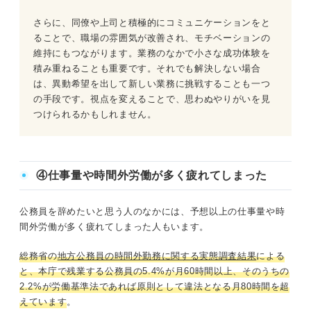
さらに、同僚や上司と積極的にコミュニケーションをと
ることで、職場の雰囲気が改善され、モチベーションの
維持にもつながります。業務のなかで小さな成功体験を
積み重ねることも重要です。それでも解決しない場合
は、異動希望を出して新しい業務に挑戦することも一つ
の手段です。視点を変えることで、思わぬやりがいを見
つけられるかもしれません。
④仕事量や時間外労働が多く疲れてしまった
公務員を辞めたいと思う人のなかには、予想以上の仕事量や時
間外労働が多く疲れてしまった人もいます。
総務省の
地方公務員の時間外勤務に関する実態調査結果
による
と、本庁で残業する公務員の5.4%が月60時間以上、そのうちの
2.2%が労働基準法であれば原則として違法となる月80時間を超
えています
。