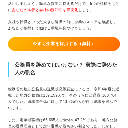
民間企業への転職で悩みを解消できるのか
活用しましょう。簡単な質問に答えるだけで、5つの指標をもと
に
あなたの本音と会社の親和性を可視化
します。
把握しておこう！ 辞める前に注意するべきポイント
入社や転職といった大きな選択の前に企業のスコアを確認し、
あなたが納得して働ける環境を見つけましょう。
失業保険がないため転職時期に注意する
退職しやすい時期を確認しておく
今すぐ企業を採点する（無料）
転職先の希望条件を明確にしておく
公務員を辞めてはいけない？ 実際に辞めた
公務員を辞めるべきか検討したうえで自分に合った選択を
人の割合
しよう
総務省の
地方公務員の退職状況等調査
によると、令和4年度に退
職した地方公務員は139,159人で、そのうち自己退職は60,784
人でした。退職者全体に対して43.7%の人が自己退職を選んで
います。
また、定年退職者は65,665人で全体の47.2%であり、地方公務
員の退職理由として定年退職が最も多い割合でした。しかし、