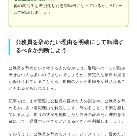
⑥人間関係に悩んでいる
デメリット②民間企業への転職がうまくい
他の就活生と差別化した志望動機になっているか、AIツー
くとは限らない
ルで確認しましょう
本当に辞めてもいいのか判断しよう！ 公務員を辞めるメ
デメリット③周囲から反対される可能性が
リット・デメリット
ある
公務員を辞めたい理由を明確にして転職す
メリット①労働環境を改善できる可能性がある
公務員として定着する人・辞めてしまう人の違いを
るべきか判断しよう
プロが解説
メリット②努力次第で収入アップに期待できる
退職だけじゃない！ 公務員を辞めたいと思ったと
公務員を辞めたいと考える人のなかには、退職への一歩が踏み
メリット③働き方の選択肢が広がる
きの選択肢
出せない人も多いのではないでしょうか。安定的な給料や雇用
民間企業へ転職する
が保証されていることから、周囲の人から退職を反対されるこ
デメリット①安定的な給料や雇用の保証がなくなる
ともあるかもしれません。
休職の相談をする
デメリット②民間企業への転職がうまくいくとは限らない
記事では、まず実際に公務員を辞めた人の割合や、公務員を辞
異動希望を出す
める人に多い退職理由を解説します。辞めることに不安を感じ
デメリット③周囲から反対される可能性がある
ている人は、周りの状況を把握したり自分の辞めたい理由を明
確にして、退職するべきかとどまるべきかを判断しましょう。
参考にしよう！ 公務員の経験を活かせる仕事
公務員として定着する人・辞めてしまう人の違いをプロが
解説
退職を決断をする前に考えよう！ 公務員を辞める
そのうえで、公務員を辞めるメリットとデメリット、辞めたい