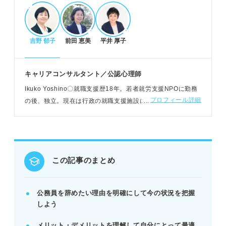
退職のメリット・デメリットと他の選択肢
吉野 郁子
前田 恵美
平井 厚子
労働環境改善や収入アップ、働き方の多様化がメリ
ット。
安定した給料や雇用の保証がなくなるのがデメリッ
キャリアコンサルタント／公認心理師
ト。
Ikuko Yoshino〇就職支援歴18年。若者就労支援NPOに勤務
退職以外に休職や異動希望も検討できる。
プロフィール詳細
の後、独立。現在は行政の就職支援施設にて、学生/既卒/フリ
POINT：メリット・デメリットを比較し、退職以外
ーター/ニート/ひきこもり/女性などを対象に相談やセミナー
の選択肢も視野に入れよう。
講師を担当
後悔しないための判断基準と注意点
この記事のまとめ
辞めたい理由が仕事内容か、後悔しないか見極め
る。
民間転職で悩みが解消されるか慎重に検討する。
公務員を辞めたい理由を明確にして今の状況を把握
失業保険がないため、転職時期や希望条件を明確
しよう
に。
メリット・デメリットを理解して自分にとって最適