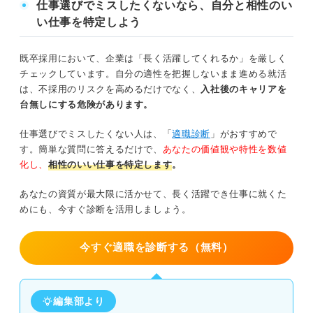
仕事選びでミスしたくないなら、自分と相性のい
う。
い仕事を特定しよう
既卒採用において、企業は「長く活躍してくれるか」を厳しく
チェックしています。自分の適性を把握しないまま進める就活
は、不採用のリスクを高めるだけでなく、
入社後のキャリアを
台無しにする危険があります。
仕事選びでミスしたくない人は、「
適職診断
」がおすすめで
す。簡単な質問に答えるだけで、
あなたの価値観や特性を数値
化し、
相性のいい仕事を特定します
。
あなたの資質が最大限に活かせて、長く活躍でき仕事に就くた
めにも、今すぐ診断を活用しましょう。
今すぐ適職を診断する（無料）
編集部より