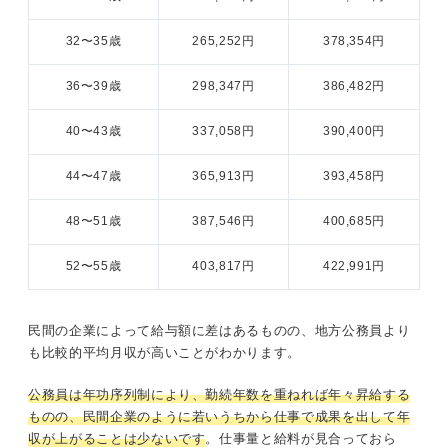
32〜35歳
265,252円
378,354円
36〜39歳
298,347円
386,482円
40〜43歳
337,058円
390,400円
44〜47歳
365,913円
393,458円
48〜51歳
387,546円
400,685円
52〜55歳
403,817円
422,991円
民間の企業によって給与額に差はあるものの、地方公務員より
も比較的平均月収が高いことがわかります。
公務員は年功序列制により、勤続年数を重ねれば年々昇給する
ものの、民間企業のように若いうちから仕事で成果を出して年
収が上がることは少ないです
。仕事量と給料が見合っておら