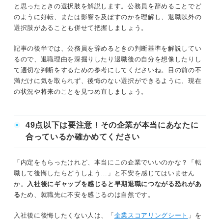
か迷ったときの判断基準
と思ったときの選択肢を解説します。公務員を辞めることでど
のように好転、または影響を及ぼすのかを理解し、退職以外の
退職だけじゃない！ 公務員を辞めたいと思ったときの選
辞めたい理由が仕事内容によるものか
選択肢があることも併せて把握しましょう。
択肢
公務員を辞めたことを後悔しないか
記事の後半では、公務員を辞めるときの判断基準を解説してい
民間企業へ転職する
るので、退職理由を深掘りしたり退職後の自分を想像したりし
民間企業への転職で悩みを解消できるのか
て適切な判断をするための参考にしてくださいね。目の前の不
休職の相談をする
満だけに気を取られず、後悔のない選択ができるように、現在
把握しておこう！ 辞める前に注意するべきポイン
の状況や将来のことを見つめ直しましょう。
異動希望を出す
ト
失業保険がないため転職時期に注意する
参考にしよう！ 公務員の経験を活かせる仕事
49点以下は要注意！その企業が本当にあなたに
退職しやすい時期を確認しておく
合っているか確かめてください
退職を決断をする前に考えよう！ 公務員を辞めるか迷っ
転職先の希望条件を明確にしておく
たときの判断基準
「内定をもらったけれど、本当にこの企業でいいのかな？「転
職して後悔したらどうしよう…」と不安を感じてはいません
公務員を辞めるべきか検討したうえで自分に合った
辞めたい理由が仕事内容によるものか
か。
入社後にギャップを感じると早期退職につながる恐れがあ
選択をしよう
る
ため、就職先に不安を感じるのは自然です。
公務員を辞めたことを後悔しないか
入社後に後悔したくない人は、「
企業スコアリングシート
」を