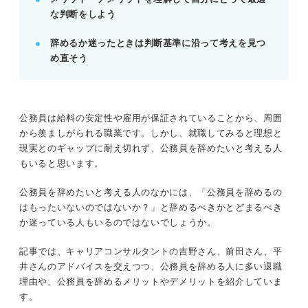
POINT：現在の不満と将来像を比較し、後悔のない
な判断をしよう
選択をしよう。
辞めるか迷ったときは判断基準に沿って考えを見つ
め直そう
記事の該当箇所を見る
公務員を辞めたい理由を明確にして転職するべ
きか判断しよう
公務員を辞めてはいけない？ 実際に辞めた人
公務員は給料の安定性や雇用が保証されていることから、周囲
の割合
から羨ましがられる職業です。しかし、就職してみると理想と
退職理由を明確にしよう！ 公務員を辞める人
現実とのギャップに耐え切れず、公務員を辞めたいと考える人
の6つの特徴
もいると思います。
本当に辞めてもいいのか判断しよう！ 公務員
を辞めるメリット・デメリット
公務員を辞めたいと考える人のなかには、「公務員を辞めるの
はもったいないのではないか？」と辞めるべきかとどまるべき
か迷っている人もいるのではないでしょうか。
※AIの特性上、間違いが含まれている場合があります。記事本文
と併せてご確認ください。
記事では、キャリアコンサルタントの吉野さん、前田さん、平
井さんのアドバイスを交えつつ、公務員を辞める人に多い退職
理由や、公務員を辞めるメリットやデメリットを紹介していま
す。