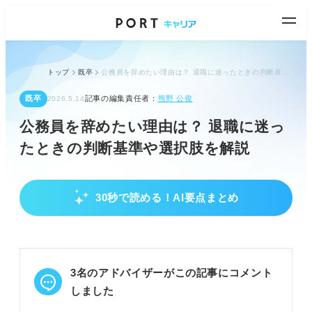
トップ
既卒
公務員を辞めたい理由は？ 退職に迷ったときの判断基準や選択肢を解説
既卒
記事の編集責任者：
熊野 公俊
2026.5.14
公務員を辞めたい理由は？ 退職に迷っ
たときの判断基準や選択肢を解説
30秒で読める！AI要点まとめ
辞めたい理由を明確にし現状を把握しよう
辞めたい理由を明確にし、退職か留まるか判断す
る。
自己都合退職者は定年退職者と同程度いる。
3名のアドバイザーがこの記事にコメント
組織風土、理不尽な要求、単調な仕事が主な理由。
しました
POINT：自分の状況と照らし合わせ、辞めたい理由
を深掘りしよう。