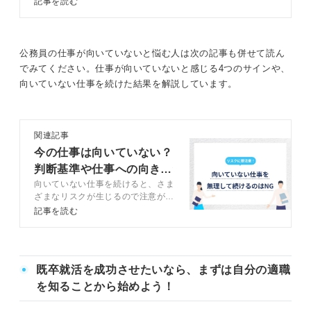
記事を読む
す。この記事ではキャリアコンサル
タントと一緒に、仕事量が多い人の
原因や解決方法、最適な選択などに
ついて解説します。
公務員の仕事が向いていないと悩む人は次の記事も併せて読ん
でみてください。仕事が向いていないと感じる4つのサインや、
向いていない仕事を続けた結果を解説しています。
関連記事
今の仕事は向いていない？
判断基準や仕事への向き合
向いていない仕事を続けると、さま
い方を解説
ざまなリスクが生じるので注意が必
要です。しかし、「今の仕事に向い
記事を読む
ていないな……」と思いながらも働
き続けている人は多いのではないで
しょうか。この記事では、「仕事に
向いていない」と感じたときの対処
既卒就活を成功させたいなら、まずは自分の適職
法について、キャリアコンサルタン
トのアドバイスを交えつつ解説しま
を知ることから始めよう！
す。