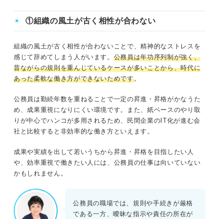
①組織の風土が古く相性が合わない
組織の風土が古く相性が合わないことで、精神的なストレスを
感じて辞めてしまう人がいます。
公務員は年功序列制が強く、
昔ながらの規則を重んじているケースが多いことから、時代に
あった柔軟な働き方ができないためです
。
公務員は勤続年数を重ねることで一定の昇進・昇格がかなうた
め、成果重視になりにくい環境です。また、紙ベースのやり取
りが中心でハンコが多用されるため、民間企業のIT化が進む会
社と比較すると非効率的な働き方といえます。
成果や実績を出して若いうちから昇進・昇格を目指したい人
や、効率重視で働きたい人には、公務員の仕事は向いていない
かもしれません。
公務員の職場では、規則や手続きが厳格
である一方、曖昧な指示や責任の所在が