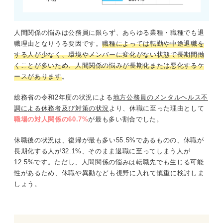
人間関係の悩みは公務員に限らず、あらゆる業種・職種でも退
職理由となりうる要因です。
職種によっては転勤や中途退職を
する人が少なく、環境やメンバーに変化がない状態で長期間働
くことが多いため、人間関係の悩みが長期化または悪化するケ
ースがあります
。
総務省の令和2年度の状況による
地方公務員のメンタルヘルス不
調による休務者及び対策の状況
より、休職に至った理由として
職場の対人関係の60.7%
が最も多い割合でした。
休職後の状況は、復帰が最も多い55.5%であるものの、休職が
長期化する人が32.1%、そのまま退職に至ってしまう人が
12.5%です。ただし、人間関係の悩みは転職先でも生じる可能
性があるため、休職や異動なども視野に入れて慎重に検討しま
しょう。