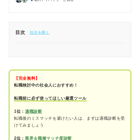
目次
公務員を辞めたい理由を明確にして転職するべきか
判断しよう
公務員を辞めてはいけない？ 実際に辞めた人の割
合
【完全無料】
転職検討中の社会人におすすめ！
退職理由を明確にしよう！ 公務員を辞める人の6つ
の特徴
転職前に必ず使ってほしい厳選ツール
①組織の風土が古く相性が合わない
1位：
適職診断
転職後のミスマッチを避けたい人は、まずは適職診断を受
②理不尽な要求の対応にストレスが溜まっ
けてみましょう
ている
2位：
業界＆職種マッチ度診断
③仕事が単調でつまらないと感じる