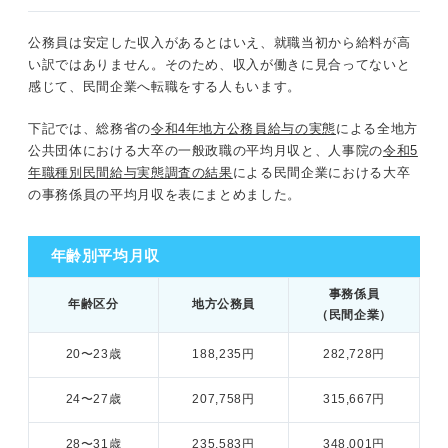
公務員は安定した収入があるとはいえ、就職当初から給料が高
い訳ではありません。そのため、収入が働きに見合ってないと
感じて、民間企業へ転職をする人もいます。
下記では、総務省の
令和4年地方公務員給与の実態
による全地方
公共団体における大卒の一般政職の平均月収と、人事院の
令和5
年職種別民間給与実態調査の結果
による民間企業における大卒
の事務係員の平均月収を表にまとめました。
年齢別平均月収
事務係員
年齢区分
地方公務員
（民間企業）
20〜23歳
188,235円
282,728円
24〜27歳
207,758円
315,667円
28〜31歳
235,583円
348,001円