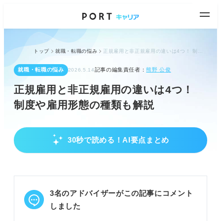
トップ
就職・転職の悩み
正規雇用と非正規雇用の違いは4つ！ 制度や雇用形態の種類も解説
就職・転職の悩み
記事の編集責任者：
熊野 公俊
2026.5.14
正規雇用と非正規雇用の違いは4つ！
制度や雇用形態の種類も解説
30秒で読める！AI要点まとめ
正規雇用と非正規雇用の違いと種類を理解しよ
う
雇用期間、勤務時間、給与、福利厚生に違いがある
ことを把握する。
3名のアドバイザーがこの記事にコメント
正規雇用は安定性、非正規雇用は自由度が高いと認
識する。
しました
非正規雇用は全体の約4割を占め、多様な働き方が