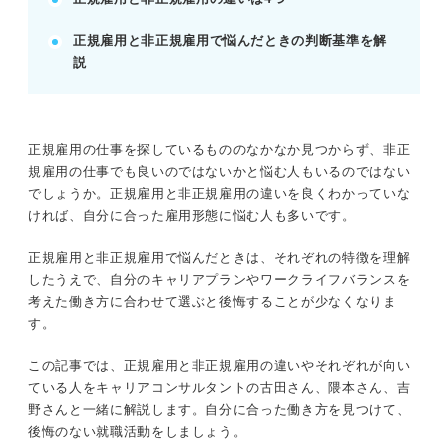
す。
正規雇用と非正規雇用で悩んだときの判断基準を解
勤務先の正社員登用制度の有無を確認し活用を検討
説
する。
転職エージェントを活用し、効率的に正規雇用を探
す。
POINT：同一労働同一賃金や5年ルールなど、非正
正規雇用の仕事を探しているもののなかなか見つからず、非正
規雇用向けの制度も活用する。
規雇用の仕事でも良いのではないかと悩む人もいるのではない
でしょうか。正規雇用と非正規雇用の違いを良くわかっていな
ければ、自分に合った雇用形態に悩む人も多いです。
記事の該当箇所を見る
正規雇用と非正規雇用の違いは働き方の自由度
正規雇用と非正規雇用で悩んだときは、それぞれの特徴を理解
や安定感
したうえで、自分のキャリアプランやワークライフバランスを
非正規雇用を選ぶ人の割合は約4割と少なくな
考えた働き方に合わせて選ぶと後悔することが少なくなりま
い
す。
まずは比較しよう！ 正規雇用と非正規雇用の4
つの違い
この記事では、正規雇用と非正規雇用の違いやそれぞれが向い
雇用形態を理解！ 正規雇用と非正規雇用の種
ている人をキャリアコンサルタントの古田さん、隈本さん、吉
類
野さんと一緒に解説します。自分に合った働き方を見つけて、
後悔のない就職活動をしましょう。