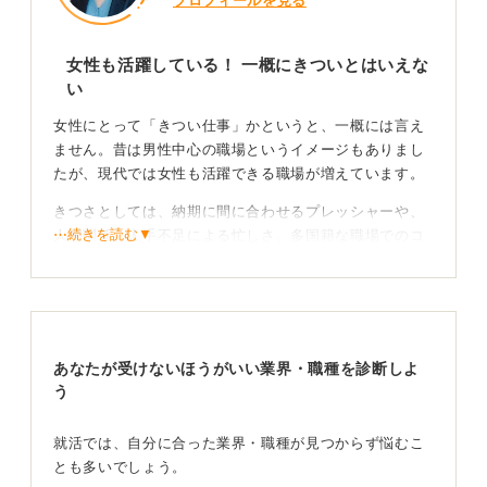
プロフィールを見る
女性も活躍している！ 一概にきついとはいえな
い
女性にとって「きつい仕事」かというと、一概には言え
ません。昔は男性中心の職場というイメージもありまし
たが、現代では女性も活躍できる職場が増えています。
きつさとしては、納期に間に合わせるプレッシャーや、
⋯続きを読む▼
人間関係、人手不足による忙しさ、多国籍な職場でのコ
ミュニケーションなどが考えられます。
向いている人の特徴としては、コツコツと丁寧に作業で
きる人が挙げられます。同じ作業の繰り返しであって
も、やりがいを見出し、丁寧な仕事ができる人が向いて
あなたが受けないほうがいい業界・職種を診断しよ
いるでしょう。
う
働く女性社員の多さや子育て中の女性の有無を確認
してみよう
就活では、自分に合った業界・職種が見つからず悩むこ
とも多いでしょう。