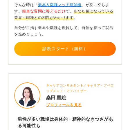
女性が働きやすい職場を選ぶには、実際に女性社員が多
そんな時は「
業界＆職種マッチ度診断
」が役に立ちま
く働いているか、特に子育て中の女性がいるかなどを会
す。
簡単な質問に答えるだけ
で、
あなた気になっている
社説明会などで確認してみると良いでしょう。
業界・職種との相性がわかります
。
企業が女性が長く働き続けられるよう、どのような制度
自分が目指す業界や職種を理解して、自信を持って就活
を整えているか（育児休暇、時短勤務など）も調べてみ
を進めましょう。
ましょう。金融業界などは、比較的制度が整っている企
業が多い傾向にあります。
診断スタート（無料）
0
キャリアコンサルタント／キャリア・デベロ
ップメント・アドバイザー
桒田 里絵
プロフィールを見る
男性が多い職場は身体的・精神的なきつさがあ
る可能性も