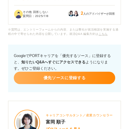
厳しいという話を聞いて不安を感じています。
その他 回答しない
2
女性が活躍できる工場もあると聞く一方で、実際の働き
人のアドバイザーが回答
質問日：
2025/7/8
方が想像できません。
※質問は、エントリーフォームからの内容、または弊社が就活相談を実施する過
女性が工場で働くうえで、具体的にどのような「きつ
程の中で寄せられた内容を公開しています。就活Q&A 編集方針は
こちら
さ」があるのでしょうか？ また、それを乗り越えるため
にはどのような準備や心構えが必要ですか？
GoogleでPORTキャリアを「優先するソース」に登録する
もし、女性が工場勤務を考えるうえで、知っておくべき
と、
知りたいQ&Aへすぐにアクセスできる
ようになりま
ことや、職場の選び方、キャリアを築くうえでのアドバ
す。ぜひご登録ください。
イスがあれば教えてください。
優先ソースに登録する
キャリアコンサルタント／産業カウンセラー
富岡 順子