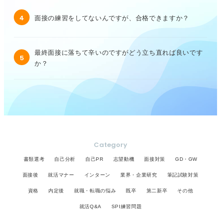
4
面接の練習をしてないんですが、合格できますか？
最終面接に落ちて辛いのですがどう立ち直れば良いです
5
か？
Category
書類選考
自己分析
自己PR
志望動機
面接対策
GD・GW
面接後
就活マナー
インターン
業界・企業研究
筆記試験対策
資格
内定後
就職・転職の悩み
既卒
第二新卒
その他
就活Q&A
SPI練習問題