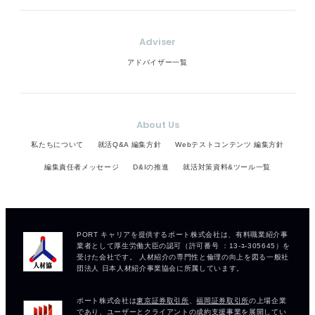
Adviser
アドバイザー一覧
About Us
私たちについて
就活Q&A 編集方針
Webテストコンテンツ 編集方針
編集責任者メッセージ
D&Iの推進
就活対策資料&ツール一覧