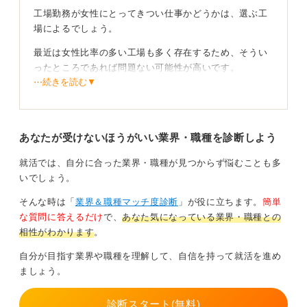
工場勤務が女性にとってきつい仕事かどうかは、選ぶ工
場によるでしょう。
最近は女性比率の多い工場も多く存在するため、そうい
ったところであれば問題ない可能性が高いです。
⋯続きを読む▼
きついと感じる要素としては、確かに重いものを持つ作
業がある場合もありますが、それ以上に人間関係や職場
の雰囲気といった精神的なきつさが大きい可能性があり
あなたが受けないほうがいい業界・職種を診断しよう
ます。
男性が多くてやりにくい、職場の雰囲気に馴染めない、
就活では、自分に合った業界・職種が見つからず悩むことも多
先輩に質問しにくいといった状況は精神的に大変でしょ
いでしょう。
う。
そんな時は「
業界＆職種マッチ度診断
」が役に立ちます。
簡単
な質問に答えるだけ
で、
あなた気になっている業界・職種との
働く環境や仕事そのものが自分に合っているか確認
相性がわかります
。
しよう
自分が目指す業界や職種を理解して、自信を持って就活を進め
また、女性用の更衣室やトイレといった設備が十分に整
ましょう。
備されているかどうかも確認すべき点として挙げられま
す。
診断スタート(無料)