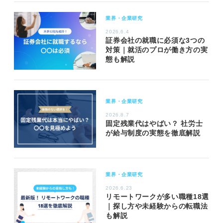
業界・企業研究
2026.6.4
証券会社の就職に必須な3つの
対策｜就活のプロが働き方の実
態も解説
業界・企業研究
2026.8.7
固定残業代はやばい？ 社労士
が給与制度の実態を徹底解説
業界・企業研究
2026.6.23
リモートワークが多い職種18選
｜探し方や未経験からの転職法
も解説