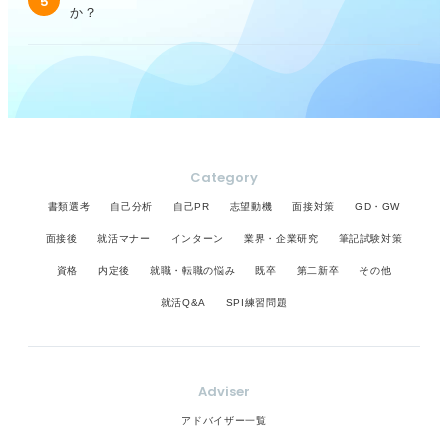
5
か？
Category
書類選考
自己分析
自己PR
志望動機
面接対策
GD・GW
面接後
就活マナー
インターン
業界・企業研究
筆記試験対策
資格
内定後
就職・転職の悩み
既卒
第二新卒
その他
就活Q&A
SPI練習問題
Adviser
アドバイザー一覧