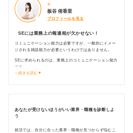
表
板谷 侑香里
プロフィールを見る
SEには業務上の報連相が欠かせない！
コミュニケーション能力は必要ですが、一般的にイメー
ジされる雑談能力が必要というわけではありません。
SEに求められるのは、業務上のコミュニケーション能力
です。
⋯続きを読む▼
これには、進捗状況の共有、分からない点や問題点の相
談、そして連絡・報告・相談（報連相）をチャットツー
ルで正確に伝えられる力が含まれます。
自分の仕事に集中することも大切ですが、適切に相談・
質問できるかどうかも重要です。相談時はどこまで調べ
あなたが受けないほうがいい業界・職種を診断しよ
たうえで質問しているかを明確にしましょう。
う
現場によっては、SES（客先常駐）などでいろいろな企
就活では、自分に合った業界・職種が見つからず悩むこ
業へ派遣されることもあります。その場合は、多少フラ