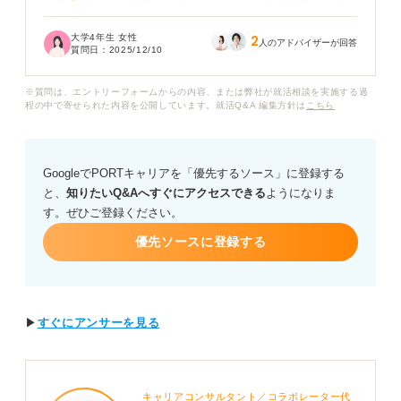
ュニケーション能力が必須だ」という意見を見て、正直
どちらが正しいのかわからず悩んでいます。
大学4年生 女性
2
人のアドバイザーが回答
質問日：
2025/12/10
私はどちらかというと、黙々と技術的な作業に没頭する
のが好きです。コミュニケーションには少し苦手意識が
※質問は、エントリーフォームからの内容、または弊社が就活相談を実施する過
あります。SEの仕事の具体的な内容として、顧客やチー
程の中で寄せられた内容を公開しています。就活Q&A 編集方針は
こちら
ムメンバーと、どの程度の頻度、深さでコミュニケーシ
ョンを取る必要があるのでしょうか？
GoogleでPORTキャリアを「優先するソース」に登録する
特に、コミュニケーションが苦手な人が、入社までにど
と、
知りたいQ&Aへすぐにアクセスできる
ようになりま
んな準備をしておけば良いか、入社後どのようにコミュ
す。ぜひご登録ください。
ニケーション能力を磨いていけば良いかについて、具体
的なアドバイスをいただきたいです。
優先ソースに登録する
▶
すぐにアンサーを見る
キャリアコンサルタント／コラボレーター代