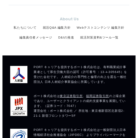
About Us
私たちについて
就活Q&A 編集方針
Webテストコンテンツ 編集方針
編集責任者メッセージ
D&Iの推進
就活対策資料&ツール一覧