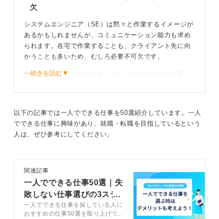
欠
システムエンジニア（SE）は黙々と作業するイメージが
あるかもしれませんが、コミュニケーション能力も求め
られます。在宅で作業することも、クライアント先に向
かうことも多いため、むしろ必要不可欠です。
⋯続きを読む▼
たとえば、在宅であればオンラインツールでのやり取り
が発生します。チームやクライアントなど、かかわる人
も多いです。
テキストベースでの会話では誤解が生じる場面も多々あ
以下の記事では一人でできる仕事を50選紹介しています。一人
るため、心地よいコミュニケーションを目指す姿勢がよ
でできる仕事に興味があり、就職・転職を目指しているという
りいっそう求められます。
人は、ぜひ参考にしてください。
依頼の際は条件だけを言うのではなく「お忙しいところ
申し訳ございません」を冒頭に添える、メールは既読で
関連記事
済ませずに短くても返信をする、といった工夫をしまし
一人でできる仕事50選｜失
ょう。
敗しない仕事選びの3ステ
一人でできる仕事を探している人に
コミュニケーション能力の高い人を真似よう！
ップも解説！
おすすめの仕事50選を取り上げて