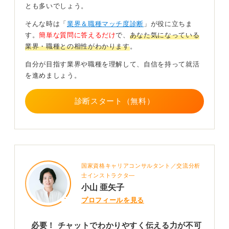
とも多いでしょう。
ンクなコミュニケーション能力が必要です。
そんな時は「
業界＆職種マッチ度診断
」が役に立ちま
しかし、在宅ワークが中心なら、チャットでの報連相が
す。
簡単な質問に答えるだけ
で、
あなた気になっている
きちんとできれば、雑談が苦手でも問題ありません。
業界・職種との相性がわかります
。
背景や意図を的確に伝えよう
自分が目指す業界や職種を理解して、自信を持って就活
を進めましょう。
能力を磨くには、チャットツールでのやり取りを意識
し、連絡をする際に背景や意図をきちんと伝えるのが効
診断スタート（無料）
果的です。言葉足らずにならないよう、相手に理解して
もらいやすい表現を意識しましょう。
AI（人工知能）なども活用しながら、どう伝えたらわか
りやすく、理解に差がなくやり取りできるかを学んでみ
てください。
国家資格キャリアコンサルタント／交流分析
士インストラクタ―
0
小山 亜矢子
プロフィールを見る
必要！ チャットでわかりやすく伝える力が不可