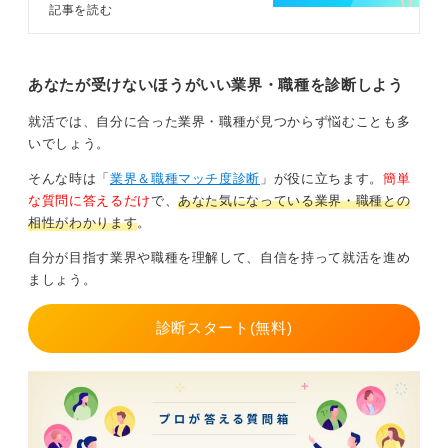
います。また、キャリアコンサルタ
記事を読む
コミュニケーションに自信がない人は、まずは友人との
ントとともに、一人でできる仕事の
会話を密にするところから始めましょう。コミュニケー
失敗しない見つけ方を3ステップで
解説しているので、参考にしてくだ
ション能力の高い人を真似るのがおすすめです。
さいね。
あなたが受けないほうがいい業界・職種を診断しよう
慣れてきたら、今まで話さなかった人と交流を広げるな
ど、行動を起こしましょう。相手を気遣う姿勢は、きっ
就活では、自分に合った業界・職種が見つからず悩むことも多
とチャットコミュニケーションにも活きるはずです。
いでしょう。
そんな時は「
業界＆職種マッチ度診断
」が役に立ちます。
簡単
0
な質問に答えるだけ
で、
あなた気になっている業界・職種との
相性がわかります
。
自分が目指す業界や職種を理解して、自信を持って就活を進め
ましょう。
診断スタート(無料)