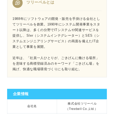
ツリーベルとは
1分でわかるツリーベル
1988年にソフトウェアの開発・販売を手掛ける会社とし
てツリーベルを創業。1990年にシステム開発事業をスタ
ート以降は、多くの分野でITシステムや関連サービスを
「ツリーベルはやばい」と言われる4つの理由｜プロが読
提供し、SIer（システムインテグレーター）とSES（シ
み解く
ステムエンジニアリングサービス）の両面を備えたIT企
業として事業を展開。
①配属先が過酷な現場の可能性があるから
近年は、「社員一人ひとりが、ごきげんに働ける場所」
➁給料が安く報酬面が不十分だと思えるから
を意味する商標登録済みのキーワード「ごきげん場」を
掲げ、快適な職場環境づくりにも取り組む。
③評価制度に納得感が得られないから
④キャリアの将来設計に不安があるから
企業情報
会社の総合的な評価と自分のキャリア観をすり合わせが重
要になる
株式会社ツリーベル
会社名
（Treebell Co.,Ltd.）