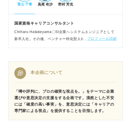
畠山 千春
高尾 有沙
野村 芳克
国家資格キャリアコンサルタント
Chiharu Hatakeyama〇SI企業へシステムエンジニアとして
プロフィール詳細
新卒入社。その後、ベンチャー特化型人材会社に転職し、キ
ャリアアドバイザーとして求職者と向き合いながら企業の採
用支援にも携わる
本企画について
「噂や評判に、プロの確実な視点を。」をテーマに企業
選びや意思決定の支援をする企画です。漠然とした不安
には「確度の高い事実」を、意思決定には「キャリアの
専門家による視点」を提供することを目指します。