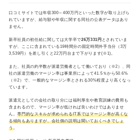
口コミサイトでは年収300～400万円といった数字が取り上げら
れていますが、給与額や年収に関する同社の公表データはあり
ません。
新卒社員の初任給に関しては大学卒で
26万331円
とされていま
すが、ここに含まれている19時間分の固定時間外手当分（3万
3,539円）を差し引くと22万円台まで下がります(※1)。
また、社員の約半数が派遣労働者として働いており（※2）、同
社の派遣労働のマージン率は事業所によって41.5％から50.6%
（※2）で、一般的なマージン率とされる30%程度より高くなっ
ています。
派遣元としての会社の取り分には福利厚生や教育訓練の費用も
含まれるので、マージン率が低ければ良いわけではありませ
ん。
専門的なスキルが求められるIT系ではマージン率が高くな
る傾向もありますが、会社側の説明は聞いておくべきでしょ
う
。