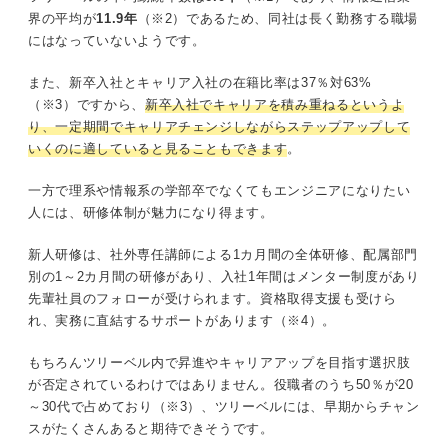
界の平均が
11.9年
（※2）であるため、同社は長く勤務する職場
にはなっていないようです。
また、新卒入社とキャリア入社の在籍比率は37％対63%
（※3）ですから、
新卒入社でキャリアを積み重ねるというよ
り、一定期間でキャリアチェンジしながらステップアップして
いくのに適していると見ることもできます
。
一方で理系や情報系の学部卒でなくてもエンジニアになりたい
人には、研修体制が魅力になり得ます。
新人研修は、社外専任講師による1カ月間の全体研修、配属部門
別の1～2カ月間の研修があり、入社1年間はメンター制度があり
先輩社員のフォローが受けられます。資格取得支援も受けら
れ、実務に直結するサポートがあります（※4）。
もちろんツリーベル内で昇進やキャリアアップを目指す選択肢
が否定されているわけではありません。役職者のうち50％が20
～30代で占めており（※3）、ツリーベルには、早期からチャン
スがたくさんあると期待できそうです。