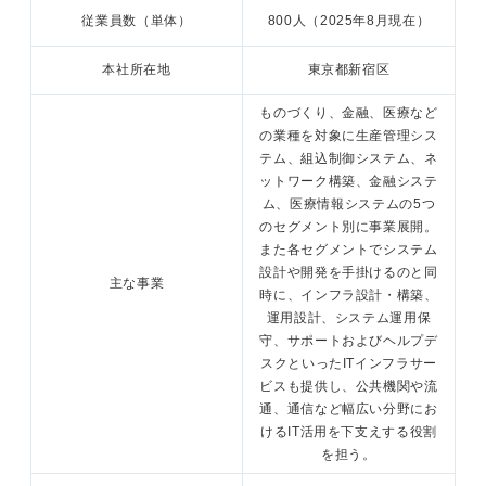
従業員数（単体）
800人（2025年8月現在）
本社所在地
東京都新宿区
ものづくり、金融、医療など
の業種を対象に生産管理シス
テム、組込制御システム、ネ
ットワーク構築、金融システ
ム、医療情報システムの5つ
のセグメント別に事業展開。
また各セグメントでシステム
設計や開発を手掛けるのと同
主な事業
時に、インフラ設計・構築、
運用設計、システム運用保
守、サポートおよびヘルプデ
スクといったITインフラサー
ビスも提供し、公共機関や流
通、通信など幅広い分野にお
けるIT活用を下支えする役割
を担う。