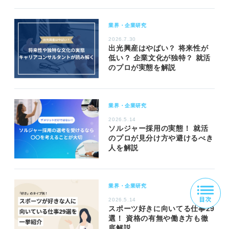
業界・企業研究
2026.7.30
出光興産はやばい？ 将来性が
低い？ 企業文化が独特？ 就活
のプロが実態を解説
業界・企業研究
2026.5.14
ソルジャー採用の実態！ 就活
のプロが見分け方や避けるべき
人を解説
業界・企業研究
2026.5.14
スポーツ好きに向いてる仕事29
選！ 資格の有無や働き方も徹
底解説