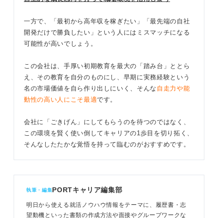
一方で、「最初から高年収を稼ぎたい」「最先端の自社
開発だけで勝負したい」という人にはミスマッチになる
可能性が高いでしょう。
この会社は、手厚い初期教育を最大の「踏み台」ととら
え、その教育を自分のものにし、早期に実務経験という
名の市場価値を自ら作り出しにいく、そんな
自走力や能
動性の高い人にこそ最適
です。
会社に「ごきげん」にしてもらうのを待つのではなく、
この環境を賢く使い倒してキャリアの1歩目を切り拓く、
そんなしたたかな覚悟を持って臨むのがおすすめです。
PORTキャリア編集部
執筆・編集
明日から使える就活ノウハウ情報をテーマに、履歴書・志
望動機といった書類の作成方法や面接やグループワークな