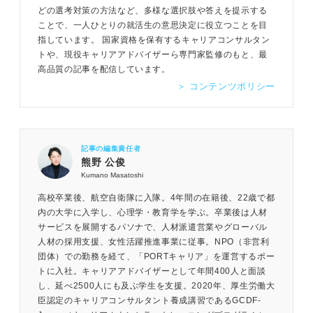
どの選考対策の方法など、多様な選択肢や答えを提示する
ことで、一人ひとりの就活生の意思決定に役立つことを目
指しています。 国家資格を保有するキャリアコンサルタン
トや、現役キャリアアドバイザーら専門家監修のもと、最
高品質の記事を配信しています。
＞ コンテンツポリシー
記事の編集責任者
熊野 公俊
Kumano Masatoshi
高校卒業後、航空自衛隊に入隊。4年間の在籍後、22歳で都
内の大学に入学し、心理学・教育学を学ぶ。卒業後は人材
サービスを展開するパソナで、人材派遣営業やグローバル
人材の採用支援、女性活躍推進事業に従事。NPO（非営利
団体）での勤務を経て、「PORTキャリア」を運営するポー
トに入社。キャリアアドバイザーとして年間400人と面談
し、延べ2500人にも及ぶ学生を支援。2020年、厚生労働大
臣認定のキャリアコンサルタント養成講習であるGCDF-