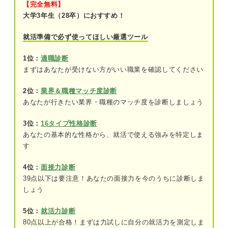
【完全無料】
①配属先が過酷な現場の可能性があるから
大学3年生（28卒）におすすめ！
➁給料が安く報酬面が不十分だと思えるから
就活準備で必ず使ってほしい厳選ツール
③評価制度に納得感が得られないから
1位：
適職診断
まずはあなたが受けない方がいい職業を確認してください
④キャリアの将来設計に不安があるから
2位：
業界＆職種マッチ度診断
会社の総合的な評価と自分のキャリア観をすり合わ
あなたが行きたい業界・職種のマッチ度を診断しましょう
せが重要になる
3位：
16タイプ性格診断
あなたの基本的な性格から、就活で使える強みを特定しま
す
4位：
面接力診断
39点以下は要注意！あなたの面接力を今のうちに診断しま
しょう
5位：
就活力診断
80点以上が合格！まずは力試しに自分の就活力を測定しま