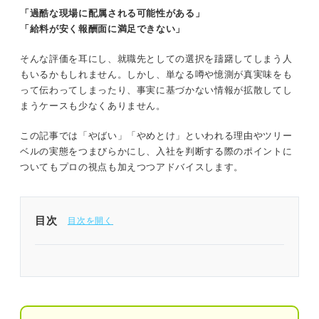
「過酷な現場に配属される可能性がある」
「給料が安く報酬面に満足できない」
そんな評価を耳にし、就職先としての選択を躊躇してしまう人
もいるかもしれません。しかし、単なる噂や憶測が真実味をも
って伝わってしまったり、事実に基づかない情報が拡散してし
まうケースも少なくありません。
この記事では「やばい」「やめとけ」といわれる理由やツリー
ベルの実態をつまびらかにし、入社を判断する際のポイントに
ついてもプロの視点も加えつつアドバイスします。
目次
1分でわかるツリーベル
「ツリーベルはやばい」と言われる4つの理由｜プ
ロが読み解く