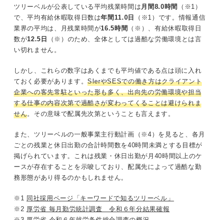
ツリーベルが公表している平均残業時間は
月間8.0時間
（※1）
で、平均有給休暇取得日数は
年間11.0日
（※1）です。情報通信
業界の平均は、月残業時間が
16.5時間
（※）、有給休暇取得日
数が
12.5日
（※）のため、全体としては過酷な労働環境とは言
い切れません。
しかし、これらの数字はあくまでも平均値である点は頭に入れ
ておく必要があります。
SIerやSESでの働き方はクライアント
企業への客先常駐といった形も多く、出向先の労働環境や担当
する仕事の内容次第で過酷さが変わってくることは避けられま
せん
。その意味で配属先次第ということも言えます。
また、ツリーベルの一般事業主行動計画（※4）を見ると、各月
ごとの残業と休日出勤の合計時間数を40時間未満とする目標が
掲げられています。これは残業・休日出勤が月40時間以上のケ
ースが存在することを示唆しており、配属先によって過酷な勤
務形態があり得るのかもしれません。
※1
同社採用ページ「キーワードで知るツリーベル」
※2
厚労省 毎月勤労統計調査 令和６年分結果確報
※3
厚労省 令和６年就労条件総合調査の概況