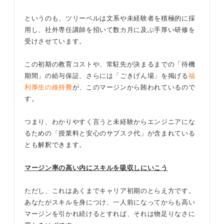
というのも、ツリーベルは文系や未経験者を積極的に採
用し、社外専任講師を招いて数カ月に及ぶ手厚い研修を
受けさせています。
この初期の教育コストや、常駐先が決まるまでの「待機
期間」の給与保証、さらには「ごきげん場」を掲げる
福
利厚生の維持費
が、このマージンから賄われているので
す。
つまり、わかりやすく言うと未経験からエンジニアにな
るための「授業料と安心のサブスク代」が含まれている
とも解釈できます。
マージン率の高い内にスキルを吸収しにいこう
ただし、これはあくまでキャリア初期のとらえ方です。
あなたがスキルを身につけ、一人前になってからも高い
マージンを引かれ続けるとすれば、それは物足りなさに