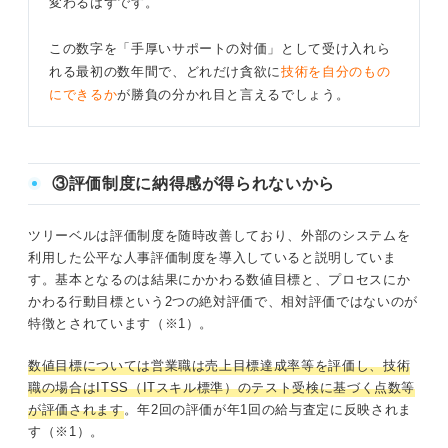
変わるはずです。
この数字を「手厚いサポートの対価」として受け入れら
れる最初の数年間で、どれだけ貪欲に
技術を自分のもの
にできるか
が勝負の分かれ目と言えるでしょう。
③評価制度に納得感が得られないから
ツリーベルは評価制度を随時改善しており、外部のシステムを
利用した公平な人事評価制度を導入していると説明していま
す。基本となるのは結果にかかわる数値目標と、プロセスにか
かわる行動目標という2つの絶対評価で、相対評価ではないのが
特徴とされています（※1）。
数値目標については営業職は売上目標達成率等を評価し、技術
職の場合はITSS（ITスキル標準）のテスト受検に基づく点数等
が評価されます
。年2回の評価が年1回の給与査定に反映されま
す（※1）。