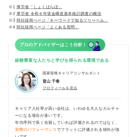
※1
厚労省「しょくばらぼ」
※2
厚労省 令和６年賃金構造基本統計調査の概況
※3
同社採用ページ「キーワードで知るツリーベル」
※4
同社採用ページ「よくある質問」
プロのアドバイザーはこう分析！
経験豊富な人たちと学びを得られる環境である
国家資格キャリアコンサルタント
畠山 千春
プロフィールを見る
キャリア入社率が高い会社は、いわゆる大人なカルチャ
ーになる場合が多いです。
年功序列で長く在籍していれば評価されるのではなく、
実際のパフォーマンス
でフラットに評価される傾向が強
いです。