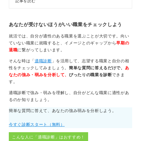
記事を読む
と向き合うということです。その変化を楽しめる人にと
か。この記事では流通業界の職種や
ってはとても魅力的な環境です。
トレンドをキャリアコンサルタント
と解説します。流通業界への知見を
深めて、志望するかを検討しましょ
あなたが受けないほうがいい職業をチェックしよう
0
う。
就活では、自分が適性のある職業を選ぶことが大切です。向い
ていない職業に就職すると、イメージとのギャップから
早期の
退職
に繋がってしまいます。
そんな時は「
適職診断
」を活用して、志望する職業と自分の相
性をチェックしてみましょう。
簡単な質問に答えるだけで、
あ
なたの強み・弱みを分析して、
ぴったりの職業を診断
できま
す。
適職診断で強み・弱みを理解し、自分がどんな職業に適性があ
るのか知りましょう。
簡単な質問に答えて、あなたの強み弱みを分析しよう。
今すぐ診断スタート（無料）
こんな人に「適職診断」はおすすめ！