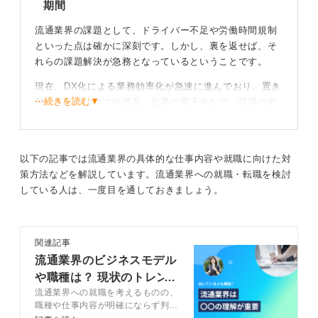
期間
流通業界の課題として、ドライバー不足や労働時間規制
といった点は確かに深刻です。しかし、裏を返せば、そ
れらの課題解決が急務となっているということです。
現在、DX化による業務効率化が急速に進んでおり、置き
⋯続きを読む▼
配や宅配ボックスの普及、伝票の電子化など、現場の負
担を軽減する仕組みが次々と導入されています。
混乱期は過ぎ、今はまさに業界全体が変革していくおも
しろい時期だといえます。
以下の記事では流通業界の具体的な仕事内容や就職に向けた対
策方法などを解説しています。流通業界への就職・転職を検討
している人は、一度目を通しておきましょう。
業界を変える気概を持てる人・変化を楽しめる人に
は良い業界
課題が明確であるからこそ、そこに貢献できるやりがい
関連記事
も大きいはずです。自身が業界を変えていくという気概
流通業界のビジネスモデル
を持って挑戦するには、非常に良いタイミングだと思い
や職種は？ 現状のトレン
ます。
流通業界への就職を考えるものの、
ドついても解説
職種や仕事内容が明確にならず判断
そもそも民間企業で働くということは、常に新たな問題
に悩む人もいるのではないでしょう