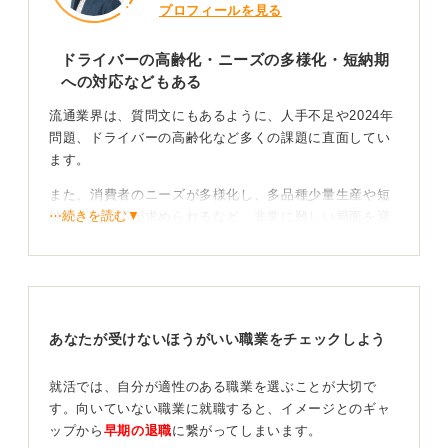
プロフィールを見る
ドライバーの高齢化・ニーズの多様化・短納期
への対応などもある
流通業界は、質問文にもあるように、人手不足や2024年
問題、ドライバーの高齢化など多くの課題に直面してい
ます。
また、消費者のニーズが多様化し、多品種少量生産や短
⋯続きを読む▼
納期への対応が求められるなど、非常に難しい局面を迎
えています。
これまでのサービス水準をどう維持していくかが懸念さ
れています。
あなたが受けないほうがいい職業をチェックしよう
柔軟に変化している業界でもある！ 自分の貢献の仕
方を考えてみよう
就活では、自分が適性のある職業を選ぶことが大切で
す。向いていない職業に就職すると、イメージとのギャ
その一方で、これらの課題を解決するために、在庫管理
ップから
早期の退職
に繋がってしまいます。
や需給予測にAI（人工知能）などを活用するDX（デジタ