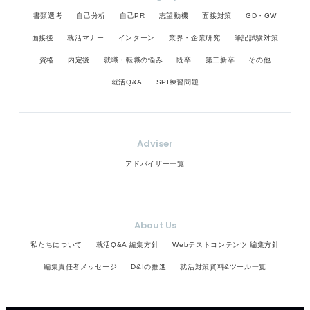
書類選考
自己分析
自己PR
志望動機
面接対策
GD・GW
面接後
就活マナー
インターン
業界・企業研究
筆記試験対策
資格
内定後
就職・転職の悩み
既卒
第二新卒
その他
就活Q&A
SPI練習問題
Adviser
アドバイザー一覧
About Us
私たちについて
就活Q&A 編集方針
Webテストコンテンツ 編集方針
編集責任者メッセージ
D&Iの推進
就活対策資料&ツール一覧