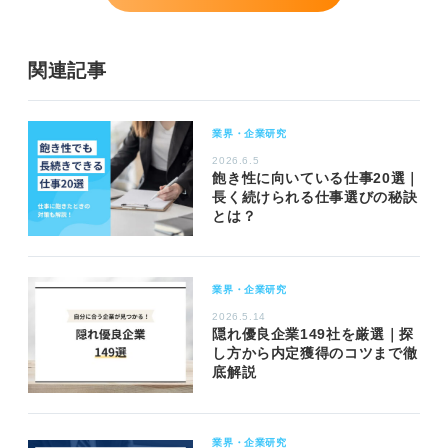
関連記事
業界・企業研究
2026.6.5
飽き性に向いている仕事20選｜
長く続けられる仕事選びの秘訣
とは？
業界・企業研究
2026.5.14
隠れ優良企業149社を厳選｜探
し方から内定獲得のコツまで徹
底解説
業界・企業研究