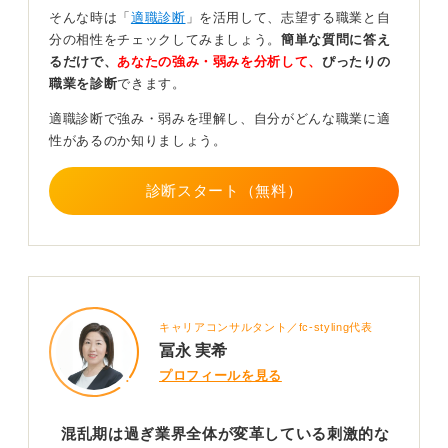
ルトランスフォーメーション）が積極的に進められてい
そんな時は「
適職診断
」を活用して、志望する職業と自
る業界でもあります。
分の相性をチェックしてみましょう。
簡単な質問に答え
るだけで、
あなたの強み・弱みを分析して、
ぴったりの
また、環境問題への配慮（ESG）やサステナビリティと
職業を診断
できます。
いった観点も、今後の業界動向を左右する重要なキーワ
ードです。
適職診断で強み・弱みを理解し、自分がどんな職業に適
性があるのか知りましょう。
これらの課題に対して自分ならどう貢献できるかを考え
ると、より深い業界理解につながるでしょう。
診断スタート（無料）
0
キャリアコンサルタント／fc-styling代表
冨永 実希
プロフィールを見る
混乱期は過ぎ業界全体が変革している刺激的な