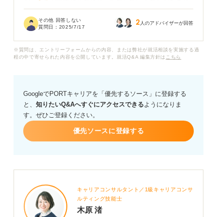
が、それが実際に企業にどう影響しているのかがあまり
イメージできません。
その他 回答しない
2
人のアドバイザーが回答
質問日：
2025/7/17
流通業界が直面している課題や、これからその業界で働
く人材に求められていることとは何なのでしょうか？ ま
※質問は、エントリーフォームからの内容、または弊社が就活相談を実施する過
た、それに対して各企業がどのような取り組みをしてい
程の中で寄せられた内容を公開しています。就活Q&A 編集方針は
こちら
るのかを調べるためのおすすめの方法などもあれば教え
ていただけると嬉しいです。
GoogleでPORTキャリアを「優先するソース」に登録する
と、
知りたいQ&Aへすぐにアクセスできる
ようになりま
す。ぜひご登録ください。
優先ソースに登録する
キャリアコンサルタント／1級キャリアコンサ
ルティング技能士
木原 渚