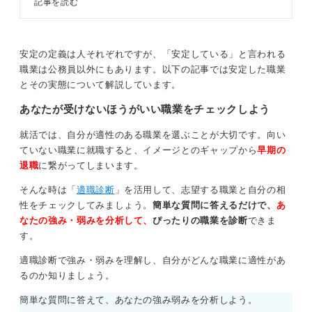
うかどうかは変わってくる可能性が高いです。
記事を読む
も多いと思います。この記事ではキ
ャリアコンサルタントの解説を交え
0
て、公務員が安定する理由や安定以
外のデメリットなどを説明します。
安定の定義は人それぞれですが、「安定している」と言われる
職業は公務員以外にもあります。以下の記事では安定した職業
とその実態について解説しています。
あなたが受けないほうがいい職業をチェックしよう
就活では、自分が適性のある職業を選ぶことが大切です。向い
ていない職業に就職すると、イメージとのギャップから
早期の
退職
に繋がってしまいます。
そんな時は「
適職診断
」を活用して、志望する職業と自分の相
性をチェックしてみましょう。
簡単な質問に答えるだけで、
あ
なたの強み・弱みを分析して、
ぴったりの職業を診断
できま
す。
適職診断で強み・弱みを理解し、自分がどんな職業に適性があ
るのか知りましょう。
簡単な質問に答えて、あなたの強み弱みを分析しよう。