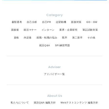
Category
書類選考
自己分析
自己PR
志望動機
面接対策
GD・GW
面接後
就活マナー
インターン
業界・企業研究
筆記試験対策
資格
内定後
就職・転職の悩み
既卒
第二新卒
その他
就活Q&A
SPI練習問題
Adviser
アドバイザー一覧
About Us
私たちについて
就活Q&A 編集方針
Webテストコンテンツ 編集方針