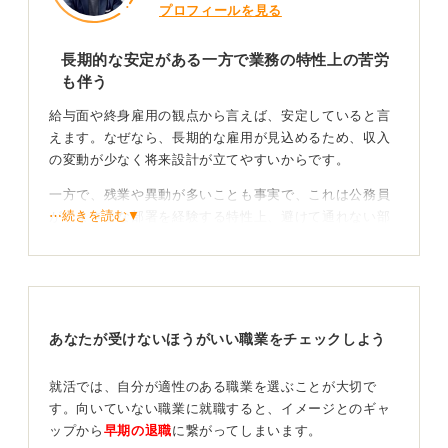
プロフィールを見る
長期的な安定がある一方で業務の特性上の苦労
も伴う
給与面や終身雇用の観点から言えば、安定していると言
えます。なぜなら、長期的な雇用が見込めるため、収入
の変動が少なく将来設計が立てやすいからです。
一方で、残業や異動が多いことも事実で、これは公務員
⋯続きを読む▼
がさまざまな部署を経験する特性上、避けて通れない部
分でもあります。慣れない業務に対応することも多いた
め、残業が増えてしまうケースが多いのです。
「安定」の定義は人それぞれ！ 自分軸で判断しよう
あなたが受けないほうがいい職業をチェックしよう
以上のように、公務員の仕事には安定した面も多い一方
で、部署異動や業務内容の変化に伴う負担もあります。
就活では、自分が適性のある職業を選ぶことが大切で
そのため、質問者さんにとっての「安定」の定義を明確
す。向いていない職業に就職すると、イメージとのギャ
にしてから職種を選ぶようにしてみてください。
ップから
早期の退職
に繋がってしまいます。