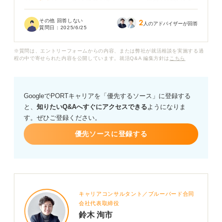
が、部署によっては残業が多かったり、異動が頻繁にあ
ったりもすると聞きます。
その他 回答しない
2
人のアドバイザーが回答
質問日：
2025/6/25
そう考えると、残業によって拘束時間が多いことや、異
動で環境がコロコロ変わることは、安定とはかけ離れて
※質問は、エントリーフォームからの内容、または弊社が就活相談を実施する過
いるようにも思えます。
程の中で寄せられた内容を公開しています。就活Q&A 編集方針は
こちら
皆さんは公務員の安定性についてどう思いますか？
GoogleでPORTキャリアを「優先するソース」に登録する
と、
知りたいQ&Aへすぐにアクセスできる
ようになりま
す。ぜひご登録ください。
優先ソースに登録する
キャリアコンサルタント／ブルーバード合同
会社代表取締役
鈴木 洵市