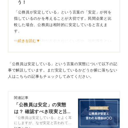
う！
「公務員が安定している」という言葉の「安定」が何を
指しているのかを考えることが大切です。民間企業と比
較した場合、公務員は相対的に安定していると言えま
す。
⋯続きを読む▼
景気の動向に給与が左右されにくい点や、福利厚生とい
った待遇面がしっかりと整備されている点は大きな魅力
です。また、基本的に定年まで働き続けられるという雇
用の安定もあります。
「公務員は安定している」という言葉の実態について以下の記
事で解説しています。まだ安定しているかどうか腑に落ちない
働き方の実態も理解してミスマッチを防ごう！
人はこちらの記事もチェックしてみてください。
一方で、組織である以上、部署によっては残業が多くな
ったり、定期的な人事異動があったりするのも事実で
関連記事
す。これはどの公務員か、どの職種かによって大きく異
「公務員は安定」の実態
なります。
は？ 確認すべき現実と注
そのため、質問者さんが仕事に対してどのような「安
「公務員は安定している」とよく耳
意点を解説
定」を求めているのかによって、公務員という選択が合
にしますが、なぜ安定と言われてい
るのか具体的に理解できていない人