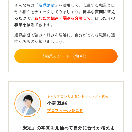
質問者さんの場合、長期的な安定よりも、日々の業務に
そんな時は「
適職診断
」を活用して、志望する職業と自
対して一定のモチベーションで取り組める安定を求めて
分の相性をチェックしてみましょう。
簡単な質問に答え
いる可能性が考えられます。
るだけで、
あなたの強み・弱みを分析して、
ぴったりの
職業を診断
できます。
世間で言われている「安定」に惑わされず、自分自身が
職場に何を求めていきたいのかを考えるようにしましょ
適職診断で強み・弱みを理解し、自分がどんな職業に適
う。
性があるのか知りましょう。
0
診断スタート（無料）
キャリアコンサルタント／ヒトノビ代表
小関 珠緒
プロフィールを見る
「安定」の本質を見極めて自分に合うか考えよ