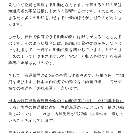
要なのが物資を運搬する船舶となります。保有する船舶の量は
海運業者の事業規模にも大きく影響するのです。そのため、で
きるだけ多くの船舶を用意する企業のほうが、競争力が高くな
ります。
しかし、自社で保有できる船舶の数には限りがあることもある
のです。そのような場合には、船舶の賃貸や売買をおこなう会
社を利用して、一時的に船舶の数を増やしています。船舶のリ
ースのようなビジネスモデルで、安定した収入を得ている海運
業者の企業もありのです。
そして、海運業界の2つ目の事業は物資輸送で、船舶を使って物
資を運びます。日本国内の海での輸送を「内航海運」、海外の
海での輸送を「外航海運」と言います。
日本内航海運組合総連合会の「内航海運の活動」令和3年度版に
よると
国内の輸送量に占める内航海運のシェアは7％・輸送活動
量は42％です。 これは、内航海運が長距離で大量輸送に適して
いることを示しています。
国土交通省の
外航海運の現状と課題
によると、外航海運は、日