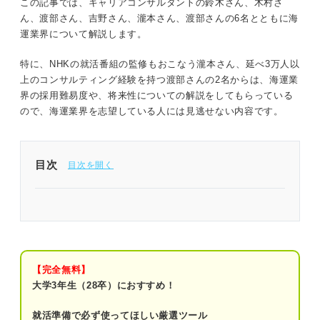
この記事では、キャリアコンサルタントの鈴木さん、木村さ
ん、渡部さん、吉野さん、瀧本さん、渡部さんの6名とともに海
運業界について解説します。
特に、NHKの就活番組の監修もおこなう瀧本さん、延べ3万人以
上のコンサルティング経験を持つ渡部さんの2名からは、海運業
界の採用難易度や、将来性についての解説をしてもらっている
ので、海運業界を志望している人には見逃せない内容です。
目次
海運業界は重要インフラの1つ！ 日本の貿易の大半
を占めている
まずは全体像を把握！ 海運業界のビジネスモデル
と業界規模
【完全無料】
大学3年生（28卒）におすすめ！
ビジネスモデル
就活準備で必ず使ってほしい厳選ツール
海運業界の市場規模