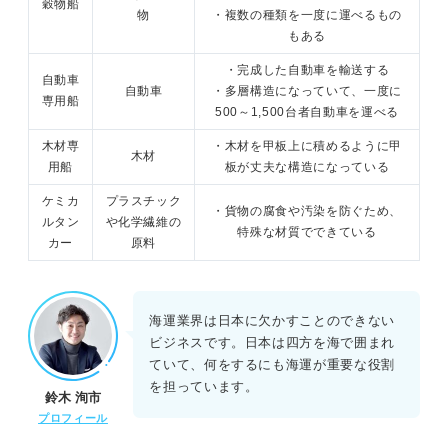
穀物船
物
・複数の種類を一度に運べるもの
もある
・完成した自動車を輸送する
自動車
自動車
・多層構造になっていて、一度に
専用船
500～1,500台者自動車を運べる
木材専
・木材を甲板上に積めるように甲
木材
用船
板が丈夫な構造になっている
ケミカ
プラスチック
・貨物の腐食や汚染を防ぐため、
ルタン
や化学繊維の
特殊な材質でできている
カー
原料
海運業界は日本に欠かすことのできない
ビジネスです。日本は四方を海で囲まれ
ていて、何をするにも海運が重要な役割
を担っています。
鈴木 洵市
プロフィール