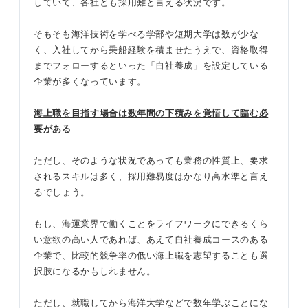
していて、各社とも採用難と言える状況です。
そもそも海洋技術を学べる学部や短期大学は数が少な
く、入社してから乗船経験を積ませたうえで、資格取得
までフォローするといった「自社養成」を設定している
企業が多くなっています。
海上職を目指す場合は数年間の下積みを覚悟して臨む必
要がある
ただし、そのような状況であっても業務の性質上、要求
されるスキルは多く、採用難易度はかなり高水準と言え
るでしょう。
もし、海運業界で働くことをライフワークにできるくら
い意欲の高い人であれば、あえて自社養成コースのある
企業で、比較的競争率の低い海上職を志望することも選
択肢になるかもしれません。
ただし、就職してから海洋大学などで数年学ぶことにな