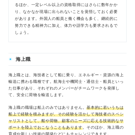
るほか、一定レベル以上の資格取得にはさらに数年かか
り、なかなか現場に出られないことを覚悟しておく必要
があります。外国人の船員と働く機会も多く、継続的に
努力できる精神力に加え、体力や語学力も要求されるで
しょう。
海上職
海上職とは、海技者として船に乗り、エネルギー・資源の海上
輸送に携わる職種です。航海士や機関士・通信士・船員といっ
た仕事があり、それぞれのメンバーがチームワークを発揮し
て、安全に荷物を輸送します。
海上職の職場は船上のみではありません。
基本的に若いうちは
船上で経験を積みますが、その経験を活かして海技者のスペシ
ャリストとして、船や荷物、顧客のニーズに応える技術的なサ
ポートを陸上でおこなうこともあります
。そのほか、海上職の
育成や新しい技術の開発などにもチャレンジできます。