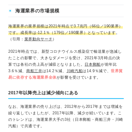
海運業界の市場規模
海運業界の業界規模は2021年時点で3.7兆円（66位／190業界）
です。成長率は-12.1％（179位／190業界）となっています
。
（引用：
業界動向サーチ
）
2021年時点では、新型コロナウイルス感染症で輸送量が急減し
たことの影響で、大きなダメージを受け、2021年3月時点の決
算では各社の売上高が減収となりました。
日本郵船
が前年比
3.6％減、
商船三井
は14.2％減、
川崎汽船
は14.9％減で、
世界貿
易に依存する海運業界全体
が影響を受けています。
2017年以降売上は減少傾向にある
なお、海運業界の売り上げは、2012年から2017年までは増減を
繰り返していましたが、2017年以降、減少が続いています。こ
のトレンドは、海運業界大手の3社（日本郵船・商船三井・川崎
汽船）で共通です。