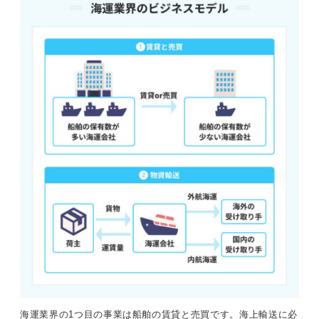
海運業界の1つ目の事業は船舶の賃貸と売買です。海上輸送に必