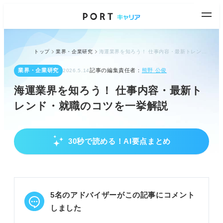
トップ
業界・企業研究
海運業界を知ろう！ 仕事内容・最新トレンド・就職のコツを一挙解説
業界・企業研究
記事の編集責任者：
熊野 公俊
2026.5.14
海運業界を知ろう！ 仕事内容・最新ト
レンド・就職のコツを一挙解説
30秒で読める！AI要点まとめ
海運業界の全体像と職種を理解しよう
日本の貿易99.6%を担う重要インフラと認識する。
船舶賃貸・売買と物資輸送のビジネスモデルを把握
する。
5名のアドバイザーがこの記事にコメント
海上職と陸上職の仕事内容とキャリアを理解する。
しました
POINT：複雑ではないビジネスモデルを理解し志望
度を確認しよう。