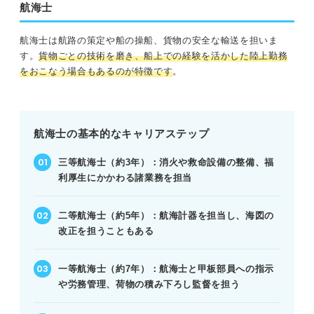
航海士
航海士は航路の策定や船の操船、貨物の安全な輸送を担いま
す。
貨物ごとの技術を磨き、船上での経験を活かした陸上勤務
をおこなう場合もあるのが特徴です
。
航海士の基本的なキャリアステップ
三等航海士（約3年）：消火や救命設備の整備、福
利厚生にかかわる諸業務を担当
二等航海士（約5年）：航海計器を担当し、海図の
改正を担うこともある
一等航海士（約7年）：航海士と甲板部員への指示
や労務管理、荷物の積み下ろし監督を担う