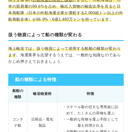
本の貿易量の99.6%を占め、輸出入貨物の輸送比率を見ると日
本商船隊（日本の外航海運企業が運航する2,000総トン以上の外
航商船全体）が66.9%・6億1,483万トンを担っています
。
扱う物資によって船の種類が変わる
海上輸送では、扱う物資によって使用する船舶の種類が変わり
ます
。海運業界を志望するうえでは、一般的な知識なのであら
かじめ押さえておきましょう。
船の種類による特徴
船舶の
輸送物資例
特徴
種類
・スチール製の巨大な専用箱に詰
めて、たくさんの荷物を運ぶ
コンテ
日用品・電化
・一般的な荷物を運ぶ手段として
ナ船
製品
最も利用される
・定期船は公表された運賃とスケ