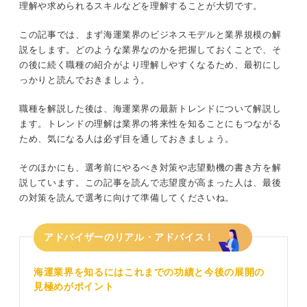
理解や求められるスキルなどを理解することが大切です。
就職を目指すなら理解必須！ 海運業界の最新トレンド
英語力
この記事では、まず海運業界のビジネスモデルと業界規模の解
世界情勢による原油価格の高騰
説をします。どのような業界なのかを把握しておくことで、そ
海運業界に就職するために必要な対策4選
の後に続く職種の紹介がより理解しやすくなるため、最初にし
業界の動向をしっかり把握する
積極的なM＆A
っかりと読んでおきましょう。
各企業の違いを押さえる
環境保全への取り組み
職種を解説した後は、海運業界の最新トレンドについて解説し
ます。トレンドの理解は業界の将来性を知ることにもつながる
国際性や志望度をアピールできるよう語学
デジタル化への対応
ため、気になる人は必ず目を通しておきましょう。
力を鍛える
そのほかにも、選考前にやるべき対策や志望動機の書き方を解
責任感や実行力を発揮したエピソードを用
業界を支えているのはどんな企業？ 海運業界の大手5社
説しています。この記事を読んで志望度が高まった人は、最後
意する
の対策を読んで選考に向けて準備してくださいね。
①日本郵船
就職を迷っている人は必見！ 海運業界で働く魅力
②商船三井
アドバイザーのリアル・アドバイス！
世界を舞台に働ける
③川崎汽船
海運業界を知るにはこれまでの功績と今後の展開の
スケールの大きい仕事ができる
見極めがポイント
④NSユナイテッド海運
物流で人々の生活を支えられる