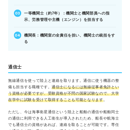
一等機関士（約7年）：機関士と機関部員への指
示、労務管理や主機（エンジン）を担当する
機関長：機関室の全責任を担い、機関士の統括をす
る
通信士
無線通信を使って陸上と連絡を取ります。通信に使う機器の整
備も担当する職種です。
通信士になるには無線従事者免許とい
う資格が必要ですが、受験資格が不問の国家試験なので、大学
在学中に試験を受けて取得することも可能となります
。
ただし、今は海事衛星通信という陸上と船舶の通信や船舶同士
の通信に利用できる人工衛生が導入されたため、船長や航海士
でも通信士の資格があれば、連絡を取ることが可能です。専任