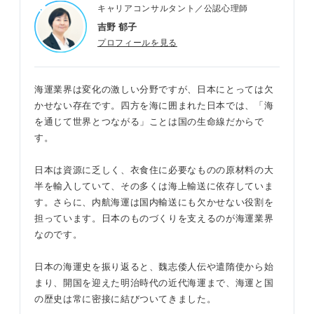
キャリアコンサルタント／公認心理師
⑤飯野海運
吉野 郁子
海運業界の志望動機で盛り込みたい3つの要素
プロフィールを見る
①なぜ海運業界を志望するのか
選考で評価されやすい！ 海運業界で求められる力
②なぜその企業を志望するのか
分析力
海運業界は変化の激しい分野ですが、日本にとっては欠
かせない存在です。四方を海に囲まれた日本では、「海
③入社後どう活躍できるか
リーダーシップ
を通じて世界とつながる」ことは国の生命線だからで
す。
海運業界の志望動機例文5選
責任感
例文①コミュニケーション能力を活かした
日本は資源に乏しく、衣食住に必要なものの原材料の大
向学心
い
半を輸入していて、その多くは海上輸送に依存していま
す。さらに、内航海運は国内輸送にも欠かせない役割を
円滑なコミュニケーション能力
例文②規模の大きい仕事をしたい
担っています。日本のものづくりを支えるのが海運業界
なのです。
例文③船を通して社会貢献したい
英語力
日本の海運史を振り返ると、魏志倭人伝や遣隋使から始
例文④英語力を活かしたい
海運業界に就職するために必要な対策4選
まり、開国を迎えた明治時代の近代海運まで、海運と国
例文⑤分析力を発揮したい
の歴史は常に密接に結びついてきました。
業界の動向をしっかり把握する