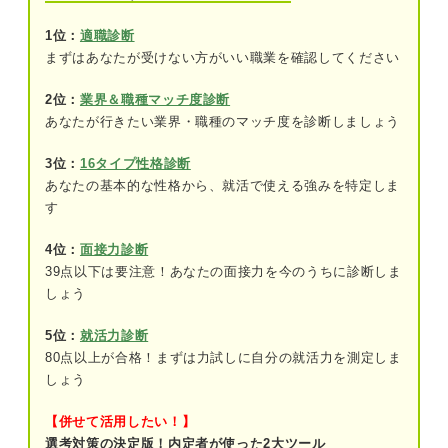
1位：
適職診断
海運業界の職種と仕事内容を知って働くイメージを
まずはあなたが受けない方がいい職業を確認してください
膨らませよう
2位：
業界＆職種マッチ度診断
海上職
あなたが行きたい業界・職種のマッチ度を診断しましょう
陸上職
3位：
16タイプ性格診断
あなたの基本的な性格から、就活で使える強みを特定しま
就職を目指すなら理解必須！ 海運業界の最新トレ
す
ンド
4位：
面接力診断
世界情勢による原油価格の高騰
39点以下は要注意！あなたの面接力を今のうちに診断しま
積極的なM＆A
しょう
環境保全への取り組み
5位：
就活力診断
80点以上が合格！まずは力試しに自分の就活力を測定しま
デジタル化への対応
しょう
【併せて活用したい！】
業界を支えているのはどんな企業？ 海運業界の大
選考対策の決定版！内定者が使った2大ツール
手5社