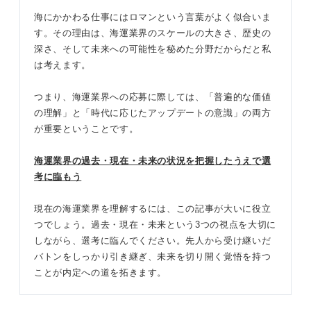
海にかかわる仕事にはロマンという言葉がよく似合いま
海運業界の全体像を理解して就活を進めよう！
各企業の違いを押さえる
す。その理由は、海運業界のスケールの大きさ、歴史の
深さ、そして未来への可能性を秘めた分野だからだと私
国際性や志望度をアピールできるよう語学力を鍛える
は考えます。
責任感や実行力を発揮したエピソードを用意する
つまり、海運業界への応募に際しては、「普遍的な価値
の理解」と「時代に応じたアップデートの意識」の両方
就職を迷っている人は必見！ 海運業界で働く魅力
が重要ということです。
世界を舞台に働ける
海運業界の過去・現在・未来の状況を把握したうえで選
考に臨もう
スケールの大きい仕事ができる
現在の海運業界を理解するには、この記事が大いに役立
物流で人々の生活を支えられる
つでしょう。過去・現在・未来という3つの視点を大切に
しながら、選考に臨んでください。先人から受け継いだ
海運業界の志望動機で盛り込みたい3つの要素
バトンをしっかり引き継ぎ、未来を切り開く覚悟を持つ
ことが内定への道を拓きます。
①なぜ海運業界を志望するのか