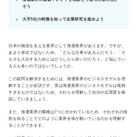
境に優しい船の開発に貢献したい。
そう
大手5社の特徴を知って企業研究を進めよう
記事の該当箇所を見る
海運業界は重要インフラの1つ！ 日本の貿易の
大半を占めている
まずは全体像を把握！ 海運業界のビジネスモ
日本の物流を支える業界として海運業界があります。ですが、
デルと業界規模
あまり身近ではないため、「どんな仕事があるんだろう」「そ
海運業界の職種と仕事内容を知って働くイメー
もそも入社するためにはどうしたら良いのだろう」と悩んでい
ジを膨らませよう
る人も多いのではないでしょうか。
就職を目指すなら理解必須！ 海運業界の最新
トレンド
この疑問を解消するためには、海運業界のビジネスモデルを理
解することが必須です。実は海運業界のビジネスモデルは複雑
すぎるものではないため、それらを理解して自分の志望度を確
※AIの特性上、間違いが含まれている場合があります。記事本文
認していきましょう。
と併せてご確認ください。
また、海運業界の職種は7つに分かれているため、それぞれの役
割を知ることでどのように業界全体が動いているのかを理解す
ることができます。