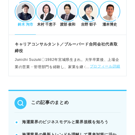
最新トレンドと求められる力、就職対策
鈴木 洵市
木村 千恵子
渡部 俊和
吉野 郁子
瀧本博史
脱炭素化・デジタル化など最新トレンドを把握す
る。
分析力やリーダーシップ、責任感などが評価され
キャリアコンサルタント／ブルーバード合同会社代表取
る。
締役
業界動向や企業研究を深め、語学力を鍛える。
Junichi Suzuki〇1982年宮城県⽣まれ。⼤学卒業後、上場企
POINT：世界情勢や環境規制への理解が必須で、継
プロフィール詳細
業の営業・管理部⾨を経験し、家業を継ぐ。2017年にブルー
続的な学習姿勢が重要。
バードを設⽴し、企業の経営支援などを展開する
海運業界で働く魅力と志望動機の作成
世界を舞台にスケールの大きい仕事ができる。
この記事のまとめ
物流で人々の生活を支える社会貢献性を感じる。
「なぜ海運か」「なぜその企業か」「どう貢献する
か」を明確にする。
海運業界のビジネスモデルと業界規模を知ろう
例：コミュニケーション能力や分析力を活かし、環
海運業界の最新トレンドを理解して選考対策に活か