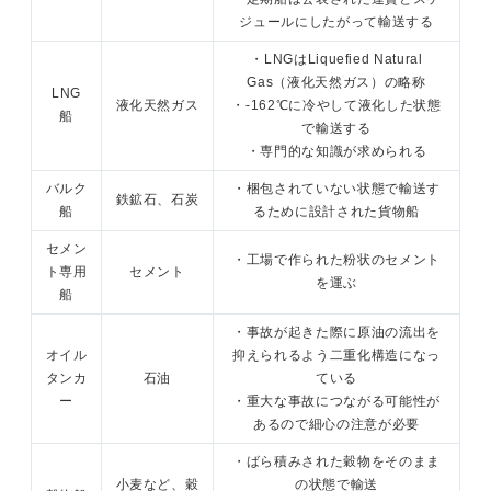
ジュールにしたがって輸送する
・LNGはLiquefied Natural
Gas（液化天然ガス）の略称
LNG
液化天然ガス
・-162℃に冷やして液化した状態
船
で輸送する
・専門的な知識が求められる
バルク
・梱包されていない状態で輸送す
鉄鉱石、石炭
船
るために設計された貨物船
セメン
・工場で作られた粉状のセメント
ト専用
セメント
を運ぶ
船
・事故が起きた際に原油の流出を
オイル
抑えられるよう二重化構造になっ
タンカ
石油
ている
ー
・重大な事故につながる可能性が
あるので細心の注意が必要
・ばら積みされた穀物をそのまま
小麦など、穀
の状態で輸送