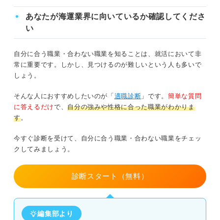
②なぜその企業を志望するのか
あなたが海運業界に向いているか確認してくださ
③入社後どう活躍できるか
い
海運業界の志望動機例文5選
自分に合う職業・合わない職業を知ることは、就活において非
常に重要です。しかし、見つけるのが難しいという人も多いで
例文①コミュニケーション能力を活かしたい
しょう。
例文②規模の大きい仕事をしたい
そんな人におすすめしたいのが「
適職診断
」です。
簡単な質問
に答えるだけ
で、
自分の強みや性格に合った職業がわかりま
例文③船を通して社会貢献したい
す
。
今すぐ診断を受けて、自分に合う職業・合わない職業をチェッ
例文④英語力を活かしたい
クしてみましょう。
例文⑤分析力を発揮したい
診断スタート（無料）
海運業界の全体像を理解して就活を進めよう！
編集部より