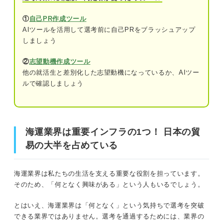
①日本郵船
①
自己PR作成ツール
AIツールを活用して選考前に自己PRをブラッシュアップ
海運業界は重要インフラの1つ！ 日本の貿易の大半を占め
②商船三井
しましょう
ている
③川崎汽船
②
志望動機作成ツール
まずは全体像を把握！ 海運業界のビジネスモデルと業界
他の就活生と差別化した志望動機になっているか、AIツー
④NSユナイテッド海運
規模
ルで確認しましょう
⑤飯野海運
ビジネスモデル
選考で評価されやすい！ 海運業界で求められる力
海運業界の市場規模
海運業界は重要インフラの1つ！ 日本の貿
分析力
易の大半を占めている
海運業界の職種と仕事内容を知って働くイメージを膨らま
リーダーシップ
せよう
海運業界は私たちの生活を支える重要な役割を担っています。
責任感
そのため、「何となく興味がある」という人もいるでしょう。
海上職
向学心
とはいえ、海運業界は「何となく」という気持ちで選考を突破
陸上職
できる業界ではありません。選考を通過するためには、業界の
円滑なコミュニケーション能力