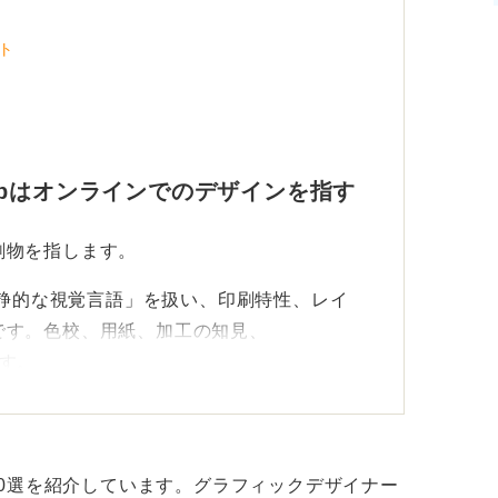
ト
bはオンラインでのデザインを指す
刷物を指します。
で「静的な視覚言語」を扱い、印刷特性、レイ
です。色校、用紙、加工の知見、
ます。
します。
、アクセシビリティ、運用や解析まで含む「動
0選を紹介しています。グラフィックデザイナー
HTML/CSS/JS理解、CMS、レスポンシブ