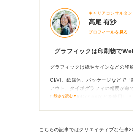
キャリアコンサルタン
高尾 有沙
プロフィールを見る
グラフィックは印刷物でWe
グラフィックは紙やサインなどの印
CI/VI、紙媒体、パッケージなど
アウト、タイポグラフィの精度が命
⋯続きを読む▼
Illustrator、InDesignなどを使用し
Webは画面設計、UI/UX、運用を指
情報設計、UI/UX、レスポンシブ
こちらの記事ではクリエイティブな仕事2
く体験」の設計が中心です。Figma、