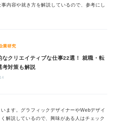
仕事内容や就き方を解説しているので、参考にし
！ ポートフォリオを準備しよう
セプト力、リサーチ、検証力です。
企業研究
体制の観点でWebに軍配が上がるケースが
的なクリエイティブな仕事22選！ 就職・転
ォリ化していけるが、どちらも「ポートフォ
選考対策も解説
14
工の知識、WebならFigma、
テム、A11y基礎、GA4/ヒートマップの読み
います。グラフィックデザイナーやWebデザイ
果、学び」を見せるケーススタディ形式のポ
しく解説しているので、興味がある人はチェック
々触れる媒体」で選ぶようにしましょう。