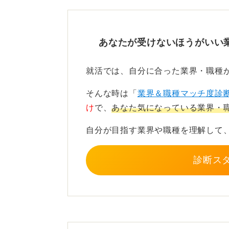
未経験にもチャンス！ デザ
あなたが受けないほうがいい
Webデザイナーには、見た目の美し
さや、HTML、CSSといったコー
就活では、自分に合った業界・職種
Web業界の拡大にともない、未経験
そんな時は「
業界＆職種マッチ度診
が比較的チャンスは多い傾向にあり
け
で、
あなた気になっている業界・
ィックデザイナーもWebの知識を身
自分が目指す業界や職種を理解して
1
診断ス