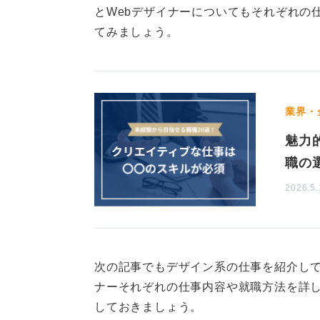
とWebデザイナーについてもそれぞれの
などの知見が必要です。
てみましょう。
未経験はWebが目指しやすい
共通するのはビジュアル言語、コン
業界・
未経験の転じやすさは、求人量、育成
魅力
多いです。小規模案件からポートフ
職の
リオの質」が決め手です。
2026.5.
準備は、グラフィックなら書体と紙、加
HTML/CSS/簡易JS、デザインシス
方を学んでおきましょう。
次の記事でもデザイン系の仕事を紹介して
どちらも「課題設定、プロセス、成
ナーそれぞれの仕事内容や就職方法を詳
ートフォリオにしましょう。
しておきましょう。
最終的には「作りたい世界」と「日