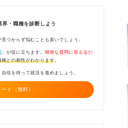
イナーの専門知識を身に付けよう
業界・職種を診断しよう
さはもちろん、ユーザーにとっての使いやす
ディングの知識も求められます。
が見つからず悩むことも多いでしょう。
から挑戦する場合、Webデザイナーのほう
断
」が役に立ちます。
簡単な質問に答えるだ
ます。紙媒体は縮小傾向にあるため、グラフ
職種との相性がわかります
。
に付けておくと、仕事の幅が広がります。
、自信を持って就活を進めましょう。
タート（無料）