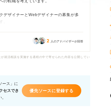
への転職を考えています。
クデザイナーとWebデザイナーの募集が多
す。
的ですが、Webサイト制作にも興味がありま
2
人のアドバイザーが回答
ル、将来性の違いなどを具体的に知りたいで
社が就活相談を実施する過程の中で寄せられた内容を公開してい
うが転職しやすいのでしょうか？ また、そ
キルや、今から準備しておくと良いことなど
ます。
るソース」に
優先ソースに登録する
クセスでき
い。