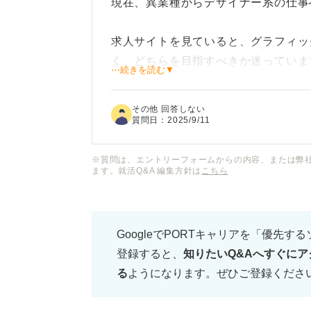
現在、異業種からデザイナー系の仕事
求人サイトを見ていると、グラフィッ
く、どちらを目指すべきか迷っていま
⋯続きを読む▼
ポスターやチラシなどの紙媒体も魅力
その他 回答しない
す。それぞれの仕事内容や必要なスキ
質問日：
2025/9/11
す。
※質問は、エントリーフォームからの内容、または弊
ます。就活Q&A 編集方針は
こちら
未経験から挑戦する場合、どちらのほ
れぞれの職種に共通して求められるス
があれば、アドバイスをお願いいたし
GoogleでPORTキャリアを「優先す
登録すると、
知りたいQ&Aへすぐにア
る
ようになります。ぜひご登録くださ