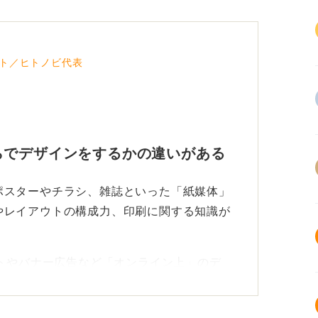
ト／ヒトノビ代表
らでデザインをするかの違いがある
ポスターやチラシ、雑誌といった「紙媒体」
やレイアウトの構成力、印刷に関する知識が
イトやバナー広告など「オンライン上」のデ
tratorやPhotoshopといったソフトを共通
れの専門性は異なります。