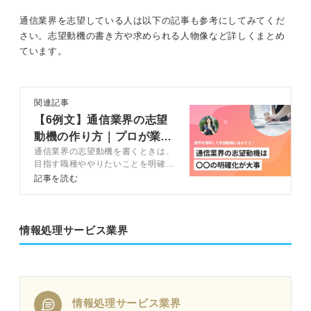
通信業界を志望している人は以下の記事も参考にしてみてくだ
さい。志望動機の書き方や求められる人物像など詳しくまとめ
ています。
関連記事
【6例文】通信業界の志望
動機の作り方｜プロが業界
通信業界の志望動機を書くときは、
のトレンドも解説
目指す職種ややりたいことを明確に
すると具体的になります。この記事
記事を読む
では、通信業界の志望動機を書く方
法や業界が持つトレンドをキャリア
コンサルタントと解説します。通信
業界の志望動機に悩む人は、ぜひ参
情報処理サービス業界
考にしてください。
情報処理サービス業界