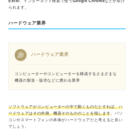
Excel
、インターネット検索で使う
Google Chrome
などが挙げ
られます。
未経験者必見！ ITの仕事に就くためにやっておくと良い
こと3選
ハードウェア業界
ExcelやWordの基本的操作を覚えておく
スムーズにタイピングができるようになっておく
ハードウェア業界
中級程度の資格を取得しておく
未経験者におすすめ！ ITの仕事に役立つ資格8選
コンピューターやコンピューターを構成するさまざまな
機器の製造・販売などに携わる業界
ITパスポート：ITの基本知識が身に付く定番の国家試験
基本情報技術者試験：経済産業省認定の国家資格
ソフトウェアがコンピューターの中で動くものだとすれば、ハ
マイクロソフトオフィススペシャリスト（MOS）：Excelや
ードウェアはその外側、機器そのもののことを指します
。パソ
Wordの基本操作を取得したいならこの資格
コンやスマートフォンの本体がハードウェアだと考えると良い
でしょう。
CCNA：ネットワークエンジニアを目指す人向けのベンダー資