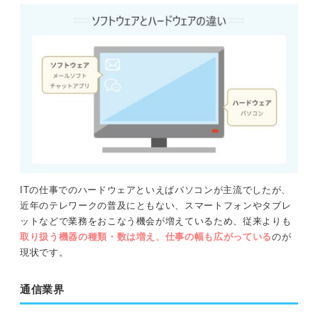
格
LPIC：サーバーエンジニアを目指したい人向けの資格
HTML5プロフェッショナル認定試験：Webエンジニアにおす
すめの資格
PHP5技術者認定試験：プログラマーにおすすめの資格
Oracle Master Bronze：データベースエンジニアを目指して
いる人におすすめの資格
ITの仕事でのハードウェアといえばパソコンが主流でしたが、
ITの仕事は非常に魅力的！ 就活の選択肢に入れてみよう
近年のテレワークの普及にともない、スマートフォンやタブレ
ットなどで業務をおこなう機会が増えているため、従来よりも
完全無料！ 転職サポート付きITスクールでエンジニアに
取り扱う機器の種類・数は増え、仕事の幅も広がっている
のが
なろう
現状です。
通信業界