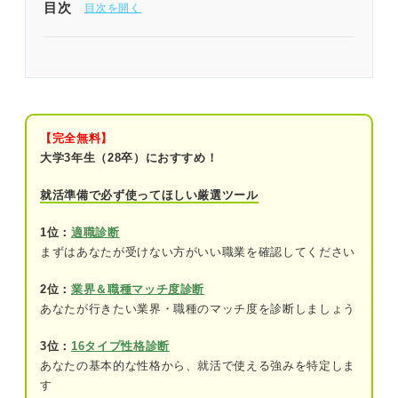
目次
を高める。
ITパスポートなど中級程度の資格取得で専門知識と
意欲をアピールする。
完全無料！ 転職サポート付きITスクールでエンジ
ニアになろう
POINT：事前の準備と意欲で、未経験からでもIT業
界への扉が開かれる。
ITの仕事は実は幅広い！ 未経験でもできるものは
たくさんある
【完全無料】
大学3年生（28卒）におすすめ！
記事の該当箇所を見る
ITの仕事が知りたいなら！ まずは知っておきたい
ITの仕事は実は幅広い！ 未経験でもできるも
前提情報
就活準備で必ず使ってほしい厳選ツール
のはたくさんある
業界：大きく5つに分けられる
ITの仕事が知りたいなら！ まずは知っておき
1位：
適職診断
たい前提情報
まずはあなたが受けない方がいい職業を確認してください
IT企業の種類：大きく分けて5種類
IT業界の代表的な仕事
ITの仕事を一挙紹介！ 技術系の仕事
2位：
業界＆職種マッチ度診断
ビジネスモデル：2つに分類される
あなたが行きたい業界・職種のマッチ度を診断しましょう
年収：高収入が狙える仕事が多い
※AIの特性上、間違いが含まれている場合があります。記事本文
3位：
16タイプ性格診断
と併せてご確認ください。
学歴：文系・理系は関係なく未経験から目
あなたの基本的な性格から、就活で使える強みを特定しま
指せる
す