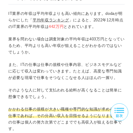
IT業界の年収は平均年収よりも高い傾向にあります。dodaが明
らかにした「
平均年収ランキング
」によると、2022年12月時点
のIT業界の平均年収は
442万円
とされています。
業界を問わない場合は調査対象の平均年収は403万円となってい
るため、平均よりも高い年収が狙えることがわかるのではない
でしょうか。
また、ITの仕事は仕事の規模や仕事内容、ビジネスモデルなど
に応じて収入は変わっていきます。たとえば、高度な専門知識
が必要な現場で仕事をそつなくこなせる人はほんの一握り。
そのような人に対して支払われる給料が高くなることは簡単に
想像できるでしょう。
かかわる仕事の規模が大きい職種や専門的な知識が求められる
仕事であれば、その分高い収入を目指せるようになります
。IT
の仕事は個人の努力次第でどこまででも高収入が狙える仕事で
す。