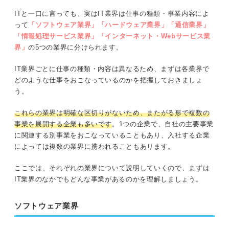
ITの仕事を一挙紹介！ 事務・サポート系の職種
ITと一口に言っても、実はIT業界は仕事の種類・事業内容によ
HTML5プロフェッショナル認定試験：Web
って
「ソフトウェア業界」「ハードウェア業界」「通信業界」
エンジニアにおすすめの資格
IT事務
「情報処理サービス業界」「インターネット・Webサービス業
界」
の5つの業界に分けられます。
PHP5技術者認定試験：プログラマーにおす
ヘルプデスク
すめの資格
IT業界ごとに仕事の種類・内容は異なるため、まずは各業界で
どのような仕事をおこなっているのかを把握しておきましょ
魅力がたくさん！ ITの仕事に就く4つのメリット
Oracle Master Bronze：データベースエン
う。
ジニアを目指している人におすすめの資格
①業界の将来性が高い
これらの業界は明確な区切りがないため、またがる形で複数の
ITの仕事は非常に魅力的！ 就活の選択肢に入れて
事業を展開する企業も多いです
。1つの企業で、自社の主要事業
②高収入を目指せる
みよう
に関連する別事業をおこなっていることもあり、入社する企業
によっては複数の業界に携われることもあります。
③手に職を持って働けるため仕事に困らない
完全無料！ 転職サポート付きITスクールでエンジ
ニアになろう
ここでは、それぞれの業界について説明していくので、まずは
④比較的自由な働き方がしやすい
IT業界のなかでもどんな事業があるのかを理解しましょう。
実際ITの仕事はきつい？ IT業界の実態を解説
ソフトウェア業界
夜勤・休日出勤はごくわずか