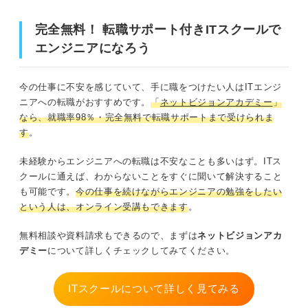
サーバーエンジニア
完全無料！ 転職サポート付きITスクールで
データベースエンジニア
エンジニアになろう
クラウドエンジニア
プログラマー
今の仕事に不安を感じていて、手に職をつけたい人はITエンジ
ニアへの転職がおすすめです。
「
ネットビジョンアカデミー
」
Webエンジニア
なら、就職率98％・完全無料で転職サポートまで受けられま
す
。
セキュリティエンジニア
未経験からエンジニアへの転職は不安なことも多いはず。ITス
組み込みエンジニア
クールに通えば、わからないことをすぐに聞いて解決すること
も可能です。
今の仕事を続けながらエンジニアの勉強をしたい
テストエンジニア
という人は、オンライン受講もできます
。
完全無料！ 転職サポート付きITスクールでエンジ
無料相談や資料請求もできるので、まずは
ネットビジョンアカ
ニアになろう
デミー
について詳しくチェックしてみてください。
ITの仕事を一挙紹介！ 営業・コンサルタント系の
仕事
ITスクールについて詳しく見てみる
IT営業