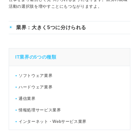
スムーズにタイピングができるようになっ
完全無料！ 転職サポート付きITスクールでエンジニアに
活動の選択肢を増やすことにもつながりますよ。
ておく
なろう
中級程度の資格を取得しておく
業界：大きく5つに分けられる
ITの仕事を一挙紹介！ 営業・コンサルタント系の仕事
未経験者におすすめ！ ITの仕事に役立つ資格8選
IT営業
ITパスポート：ITの基本知識が身に付く定番
の国家試験
セールスエンジニア
IT業界の5つの種類
基本情報技術者試験：経済産業省認定の国
ITコンサルタント
家資格
ソフトウェア業界
ITの仕事を一挙紹介！ マーケティング系の仕事
ハードウェア業界
マイクロソフトオフィススペシャリスト
（MOS）：ExcelやWordの基本操作を取得
通信業界
データアナリスト
したいならこの資格
情報処理サービス業界
CCNA：ネットワークエンジニアを目指す
データサイエンティスト
人向けのベンダー資格
インターネット・Webサービス業界
Webマーケター
LPIC：サーバーエンジニアを目指したい人
向けの資格