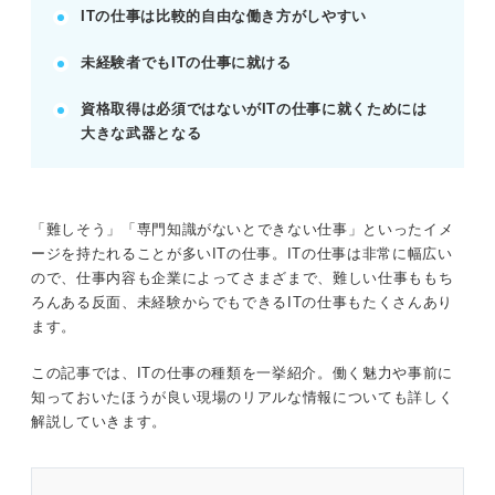
ITの仕事は比較的自由な働き方がしやすい
POINT：ITの仕事はイメージ以上に幅広く、未経験
でも挑戦しやすい。
未経験者でもITの仕事に就ける
資格取得は必須ではないがITの仕事に就くためには
代表的なITの仕事と実態
大きな武器となる
技術系、営業・コンサル系、マーケティング系、事
務・サポート系の職種がある。
夜勤は少なく、学習サポートも充実しており、働き
やすい環境が整っている。
「難しそう」「専門知識がないとできない仕事」といったイメ
入社直後から難しい作業は任されず、段階的にスキ
ージを持たれることが多いITの仕事。ITの仕事は非常に幅広い
ルアップできる。
ので、仕事内容も企業によってさまざまで、難しい仕事ももち
ろんある反面、未経験からでもできるITの仕事もたくさんあり
POINT：多様な職種から自分に合う仕事を選び、安
ます。
心してキャリアを築ける。
この記事では、ITの仕事の種類を一挙紹介。働く魅力や事前に
知っておいたほうが良い現場のリアルな情報についても詳しく
未経験からITの仕事を目指す準備
解説していきます。
実務経験不問の職種が多く、コミュニケーション力
と学習意欲が重視される。
Excel/Wordの基本操作やタイピング練習で業務効率