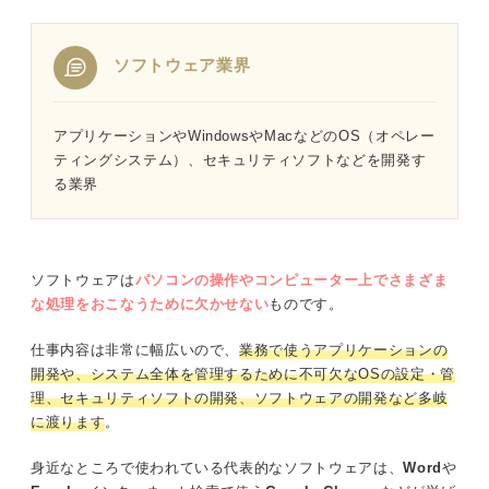
1つのミスが許されない現場もあるがその分やりがいは大きい
ソフトウェア業界
入社直後から難しい作業にはつかない
専門性が高く勉強は必要だが最先端の技術に触れられる
アプリケーションやWindowsやMacなどのOS（オペレー
ティングシステム）、セキュリティソフトなどを開発す
学習サポートが充実している企業が増えている
る業界
完全無料！ 転職サポート付きITスクールでエンジニアに
なろう
ソフトウェアは
パソコンの操作やコンピューター上でさまざま
な処理をおこなうために欠かせない
ものです。
未経験でもITの仕事をすることは可能！その3つの理由
仕事内容は非常に幅広いので、
業務で使うアプリケーションの
①実務経験が問われない職種もたくさんある
開発や、システム全体を管理するために不可欠なOSの設定・管
理、セキュリティソフトの開発、ソフトウェアの開発など多岐
②コミュニケーション能力・学習意欲が重要視されている
に渡ります
。
③業務に必要なスキル・知識は入社後でも身に付けられる
身近なところで使われている代表的なソフトウェアは、
Word
や