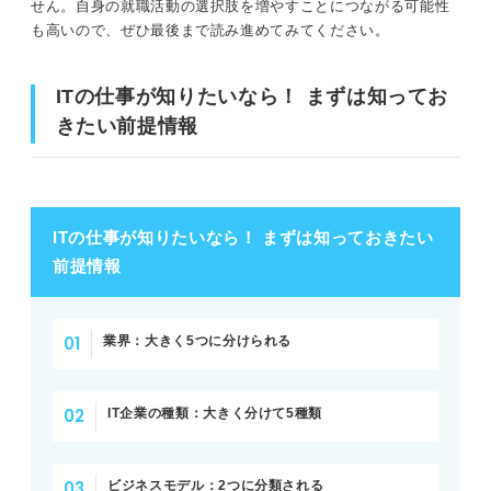
せん。自身の就職活動の選択肢を増やすことにつながる可能性
①業界の将来性が高い
学歴：文系・理系は関係なく未経験から目指せる
も高いので、ぜひ最後まで読み進めてみてください。
②高収入を目指せる
資格：必須ではない
ITの仕事が知りたいなら！ まずは知ってお
③手に職を持って働けるため仕事に困らな
い
きたい前提情報
完全無料！ 転職サポート付きITスクールでエンジニアに
なろう
④比較的自由な働き方がしやすい
IT業界の代表的な仕事
実際ITの仕事はきつい？ IT業界の実態を解説
ITの仕事が知りたいなら！ まずは知っておきたい
夜勤・休日出勤はごくわずか
技術系の仕事
前提情報
1つのミスが許されない現場もあるがその分
営業・コンサルタント系の仕事
やりがいは大きい
業界：大きく5つに分けられる
マーケティング系の仕事
入社直後から難しい作業にはつかない
事務・サポート系の仕事
専門性が高く勉強は必要だが最先端の技術
IT企業の種類：大きく分けて5種類
に触れられる
ITの仕事を一挙紹介！ 技術系の仕事
学習サポートが充実している企業が増えて
ビジネスモデル：2つに分類される