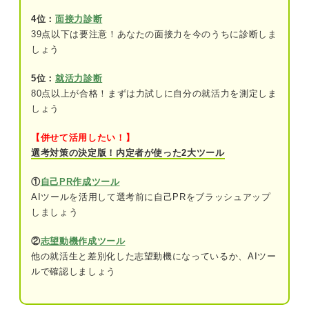
資格：必須ではない
4位：
面接力診断
39点以下は要注意！あなたの面接力を今のうちに診断しま
しょう
完全無料！ 転職サポート付きITスクールでエンジ
ニアになろう
5位：
就活力診断
IT業界の代表的な仕事
80点以上が合格！まずは力試しに自分の就活力を測定しま
しょう
技術系の仕事
【併せて活用したい！】
営業・コンサルタント系の仕事
選考対策の決定版！内定者が使った2大ツール
マーケティング系の仕事
①
自己PR作成ツール
事務・サポート系の仕事
AIツールを活用して選考前に自己PRをブラッシュアップ
しましょう
ITの仕事を一挙紹介！ 技術系の仕事
②
志望動機作成ツール
システムエンジニア
他の就活生と差別化した志望動機になっているか、AIツー
ルで確認しましょう
ネットワークエンジニア