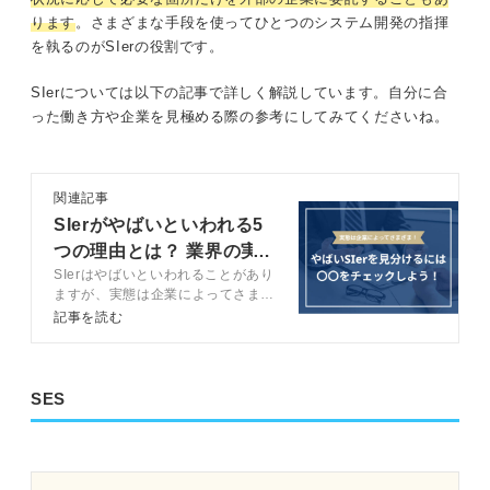
ります
。さまざまな手段を使ってひとつのシステム開発の指揮
を執るのがSIerの役割です。
SIerについては以下の記事で詳しく解説しています。自分に合
った働き方や企業を見極める際の参考にしてみてくださいね。
関連記事
SIerがやばいといわれる5
つの理由とは？ 業界の実
SIerはやばいといわれることがあり
態をプロが解説
ますが、実態は企業によってさまざ
まです。この記事では、SIerの基本
記事を読む
的な仕事内容や業界構造をキャリア
アドバイザーとともに解説します。
SIer以外のIT企業の働き方も解説し
ているので、ぜひ参考にしてみてく
SES
ださい。