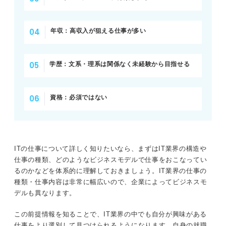
いる
システムエンジニア
完全無料！ 転職サポート付きITスクールでエンジ
ネットワークエンジニア
年収：高収入が狙える仕事が多い
ニアになろう
サーバーエンジニア
未経験でもITの仕事をすることは可能！その3つの
学歴：文系・理系は関係なく未経験から目指せる
理由
データベースエンジニア
①実務経験が問われない職種もたくさんあ
クラウドエンジニア
資格：必須ではない
る
②コミュニケーション能力・学習意欲が重
プログラマー
要視されている
Webエンジニア
ITの仕事について詳しく知りたいなら、まずはIT業界の構造や
③業務に必要なスキル・知識は入社後でも
仕事の種類、どのようなビジネスモデルで仕事をおこなってい
身に付けられる
セキュリティエンジニア
るのかなどを体系的に理解しておきましょう。IT業界の仕事の
種類・仕事内容は非常に幅広いので、企業によってビジネスモ
組み込みエンジニア
未経験者必見！ ITの仕事に就くためにやっておく
デルも異なります。
と良いこと3選
テストエンジニア
ExcelやWordの基本的操作を覚えておく
この前提情報を知ることで、IT業界の中でも自分が興味がある
仕事をより選別して見つけられるようになります。自身の就職