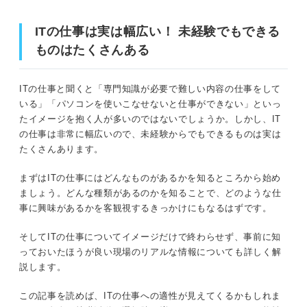
セールスエンジニア
ITの仕事は実は幅広い！ 未経験でもできる
完全無料！ 転職サポート付きITスクールでエンジニアに
ものはたくさんある
ITコンサルタント
なろう
ITの仕事と聞くと「専門知識が必要で難しい内容の仕事をして
ITの仕事を一挙紹介！ マーケティング系の仕事
ITの仕事は実は幅広い！ 未経験でもできるものはたくさ
いる」「パソコンを使いこなせないと仕事ができない」といっ
データアナリスト
んある
たイメージを抱く人が多いのではないでしょうか。しかし、IT
の仕事は非常に幅広いので、未経験からでもできるものは実は
データサイエンティスト
たくさんあります。
ITの仕事が知りたいなら！ まずは知っておきたい前提情
報
Webマーケター
まずはITの仕事にはどんなものがあるかを知るところから始め
ましょう。どんな種類があるのかを知ることで、どのような仕
業界：大きく5つに分けられる
ITの仕事を一挙紹介！ 事務・サポート系の職種
事に興味があるかを客観視するきっかけにもなるはずです。
IT事務
IT企業の種類：大きく分けて5種類
そしてITの仕事についてイメージだけで終わらせず、事前に知
っておいたほうが良い現場のリアルな情報についても詳しく解
ヘルプデスク
ビジネスモデル：2つに分類される
説します。
年収：高収入が狙える仕事が多い
魅力がたくさん！ ITの仕事に就く4つのメリット
この記事を読めば、ITの仕事への適性が見えてくるかもしれま