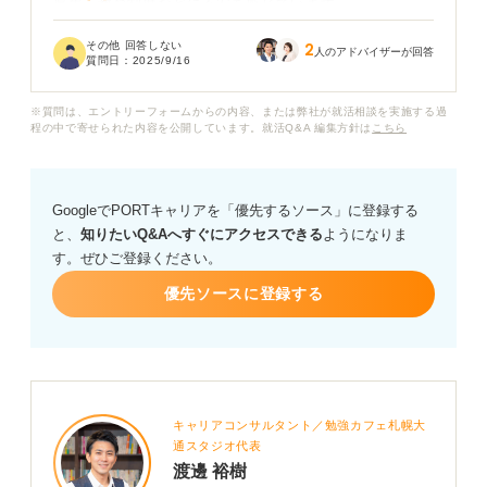
厚生、教育制度などに不安を感じています。
その他 回答しない
2
新卒でベンチャー企業に入社するメリットやデメリッ
人のアドバイザーが回答
質問日：
2025/9/16
ト、注意すべき点などを教えていただけますか？
※質問は、エントリーフォームからの内容、または弊社が就活相談を実施する過
また、どのようなベンチャー企業を選べば良いか、見極
程の中で寄せられた内容を公開しています。就活Q&A 編集方針は
こちら
めるポイントについてもアドバイスをお願いします。
GoogleでPORTキャリアを「優先するソース」に登録する
と、
知りたいQ&Aへすぐにアクセスできる
ようになりま
す。ぜひご登録ください。
優先ソースに登録する
キャリアコンサルタント／勉強カフェ札幌大
通スタジオ代表
渡邊 裕樹