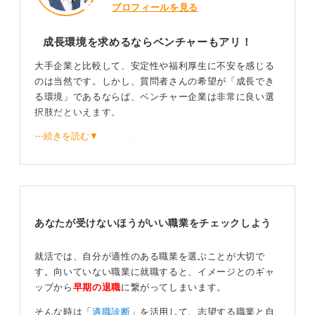
プロフィールを見る
成長環境を求めるならベンチャーもアリ！
大手企業と比較して、安定性や福利厚生に不安を感じる
のは当然です。しかし、質問者さんの希望が「成長でき
る環境」であるならば、ベンチャー企業は非常に良い選
択肢だといえます。
⋯続きを読む▼
人間関係の良さが最重要ポイント
そのうえで、ベンチャー企業を選ぶ際に最も重視すべき
ポイントは「人間関係の良さ」、つまり「心理的安全
性」が確保されているかです。
あなたが受けないほうがいい職業をチェックしよう
ベンチャーの仕事は大変なことも多いですが、人間関係
が良好であれば乗り越えられます。逆に、人間関係がギ
就活では、自分が適性のある職業を選ぶことが大切で
スギスしていると、仕事と人間関係の二重苦ですぐに心
す。向いていない職業に就職すると、イメージとのギャ
が折れてしまうことが多いです。
ップから
早期の退職
に繋がってしまいます。
面接などの機会を通じて、社内の雰囲気をよく観察する
そんな時は「
適職診断
」を活用して、志望する職業と自