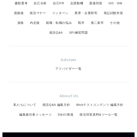
書類選考
自己分析
自己PR
志望動機
面接対策
GD・GW
面接後
就活マナー
インターン
業界・企業研究
筆記試験対策
資格
内定後
就職・転職の悩み
既卒
第二新卒
その他
就活Q&A
SPI練習問題
Adviser
アドバイザー一覧
About Us
私たちについて
就活Q&A 編集方針
Webテストコンテンツ 編集方針
編集責任者メッセージ
D&Iの推進
就活対策資料&ツール一覧