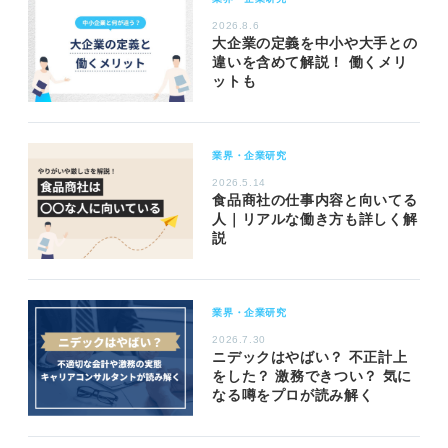
2026.8.6
大企業の定義を中小や大手との
違いを含めて解説！ 働くメリ
ットも
業界・企業研究
2026.5.14
食品商社の仕事内容と向いてる
人｜リアルな働き方も詳しく解
説
業界・企業研究
2026.7.30
ニデックはやばい？ 不正計上
をした？ 激務できつい？ 気に
なる噂をプロが読み解く