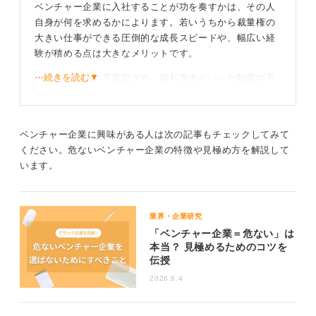
ベンチャー企業に入社することが功を奏すかは、その人
自身が何を求めるかによります。若いうちから裁量権の
大きい仕事ができる圧倒的な成長スピードや、幅広い経
験が積める点は大きなメリットです。
⋯続きを読む▼
一方で、企業の不安定さや、福利厚生といった制度の不
備がデメリットになる可能性もあります。
事業の将来性を見極めることが重要！
ベンチャー企業に興味がある人は次の記事もチェックしてみて
ください。危ないベンチャー企業の特徴や見極め方を解説して
そんななかで、実際にベンチャー企業を見極めるうえで
います。
重要なのは、「その会社が提供する製品やサービスが、
本当に世の中に長く必要とされるものか」を見極めるこ
とです。経営者のカリスマ性だけで選ぶのは避けましょ
業界・企業研究
う。
「ベンチャー企業＝危ない」は
本当？ 見極めるためのコツを
残念ながら、一過性のブームで終わってしまうサービス
伝授
も多いため、事業の将来性を冷静に分析することが、良
いベンチャー企業を選ぶカギとなります。
2026.8.4
0