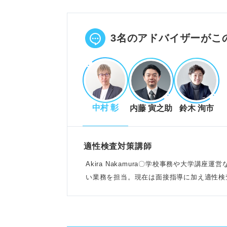
解き方を知れば誰でも正解を導き
論理的思考力や読解力不足が苦手
POINT：難易度は高いが、対策
3名のアドバイザーがこ
SPI推論をスラスラ解くための効
早い段階から対策を始め十分な準
中村 彰
内藤 寅之助
鈴木 洵市
レベルに合った問題集を3周以上
形式ごとの解法パターンを覚えス
POINT：模試で苦手分野を把握
適性検査対策講師
Akira Nakamura〇学校事務や大学講
い業務を担当。現在は面接指導に加え適性検
正答率を上げる具体的な解き方と
問題文の意味を正しく理解し、言
考えられるパターンを紙に書き出