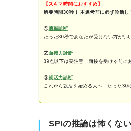
早い段階から対策をスタ
【スキマ時間におすすめ】
所要時間30秒！ 本選考前に必ず診断し
レベルや目的に合った問
①
適職診断
適切な問題集を3周以上
たった30秒であなたが受けない方がい
形式ごとの解法パターン
②
面接力診断
模試を受けて苦手ポイン
39点以下は要注意！面接を受ける前に
繰り返し復習して解ける
③
就活力診断
本番を想定し制限時間を
これから就活を始める人へ！たった30
隙間時間を勉強に充てる
実践あるのみ！ SPIの推論の
SPIの推論は怖くな
問題例①順序