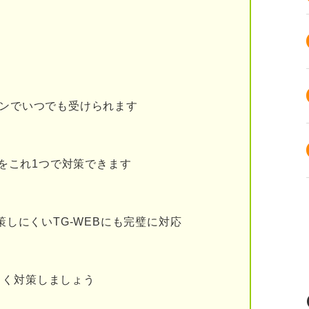
出単元であり推論が解ければ高得点を得やすい
かれば得点を伸ばしやすい
が多い理由
コンでいつでも受けられます
いる
している
題をこれ1つで対策できます
ている
ない
策しにくいTG-WEBにも完璧に対応
よく対策しましょう
PIの推論をスラスラ解くコツ