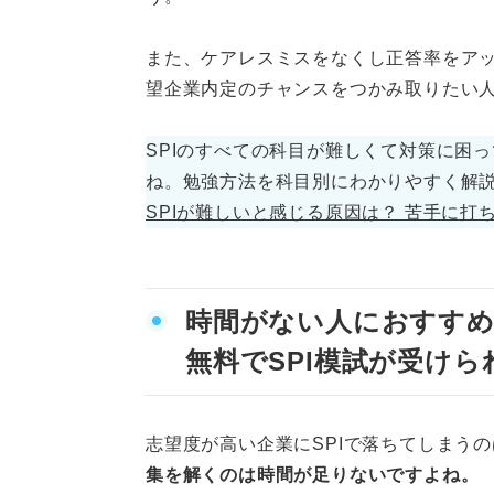
問題例③レベル難：成立
また、ケアレスミスをなくし正答率をア
望企業内定のチャンスをつかみ取りたい
得点に直結！ SPIの推論の正
問題文の意味を正しく理
SPIのすべての科目が難しくて対策に困
ね。勉強方法を科目別にわかりやすく解
問題の言い回しをわかり
SPIが難しいと感じる原因は？ 苦手に打
考えられるパターンをす
式や図を使って情報を整
時間がない人におすす
複数の回答がないかどう
無料でSPI模試が受けら
確実な回答のみを選択す
志望度が高い企業にSPIで落ちてしまう
時間配分を意識する
集を解くのは時間が足りないですよね。