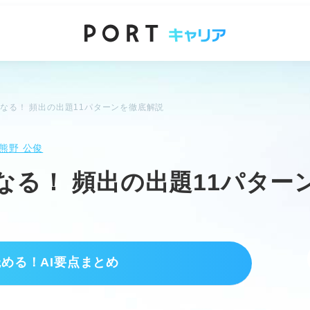
になる！ 頻出の出題11パターンを徹底解説
熊野 公俊
になる！ 頻出の出題11パター
読める！AI要点まとめ
高得点に直結する。