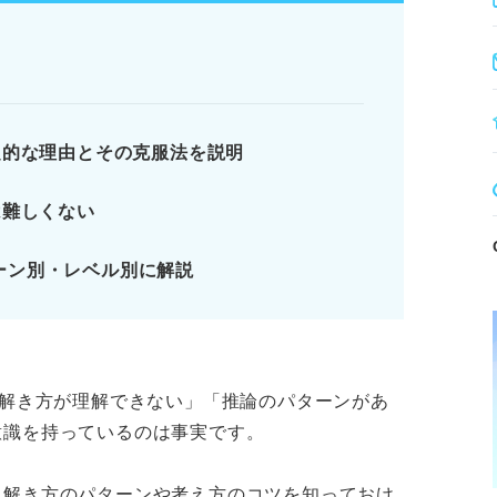
回答がないか確認する。
パターンの解法を習得する。
定的な理由とその克服法を説明
方をマスターしてライバルに差をつけよう
は難しくない
 ほかの単元との違い
Iの推論の重要性・難易度
ーン別・レベル別に解説
が多い理由
ります。記事本文と併せてご確認ください。
「解き方が理解できない」「推論のパターンがあ
意識を持っているのは事実です。
、解き方のパターンや考え方のコツを知っておけ