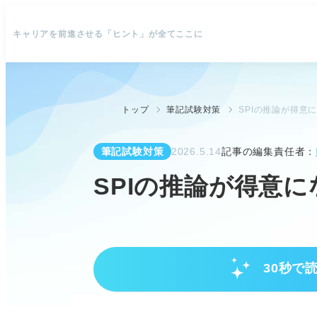
キャリアを前進させる「ヒント」が全てここに
トップ
筆記試験対策
SPIの推論が得意
筆記試験対策
2026.5.14
記事の編集責任者：
SPIの推論が得意
30秒で
SPI推論の重要性と難しさの理解
推論はSPI非言語の最頻出単元で