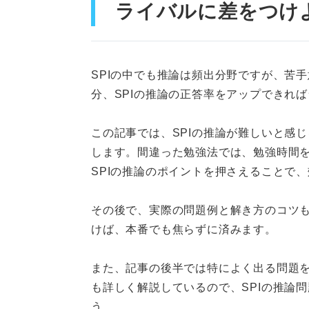
ライバルに差をつけ
問題例②割合
問題例③正誤
SPIの中でも推論は頻出分野ですが、苦
問題例④対戦（リーグ戦
分、SPIの推論の正答率をアップできれ
問題例⑤対戦（トーナメ
この記事では、SPIの推論が難しいと感
問題例⑥位置
します。間違った勉強法では、勉強時間
SPIの推論のポイントを押さえることで
問題例⑦平均
問題例⑧整数
その後で、実際の問題例と解き方のコツ
けば、本番でも焦らずに済みます。
レベル別！ SPIの推論の出題
また、記事の後半では特によく出る問題
問題例①レベル易：答
も詳しく解説しているので、SPIの推論
問題例②レベル中：答え
う。