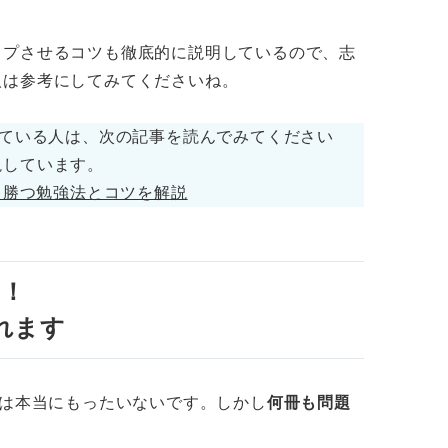
する条件を追加する問題
ップさせるコツも徹底的に説明しているので、志
人は参考にしてみてくださいね。
答率をアップさせるコツ
解する
っている人は、次の記事を読んでみてください
説しています。
やすく変換する
ち勝つ勉強法とコツを解説
べて紙に書き出す
理する
め！
か確認する
れます
る
のは本当にもったいないです。しかし
何冊も問題