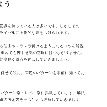
よう
手意識を持っている人は多いです。しかしその
）
ばライバルに圧倒的な差をつけられます。
ント戦）
じる理由やスラスラ解けるようになるコツを解説
を重ねても苦手意識の克服にはつながりません。
、効率良く得点を伸ばしていきましょう。
も併せて説明。問題のパターンを事前に知ってお
パターンごとの解き方
をパターン別・レベル別に掲載しています。解法
えが1つのみの問題
問題の考え方を一つひとつ理解していきましょ
が複数ある問題