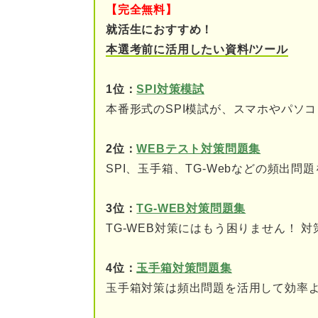
【完全無料】
推論はSPI非言語の最頻
就活生におすすめ！
本選考前に活用したい資料/ツール
難しいものの解き方がわ
1位：
SPI対策模試
SPIの推論が難しいと感じる人
本番形式のSPI模試が、スマホやパソ
論理的思考力が不足して
2位：
WEBテスト対策問題集
基礎的な計算能力が不足
SPI、玉手箱、TG-Webなどの頻出問
問題文の読解力が不足し
3位：
TG-WEB対策問題集
解き方のパターンを知ら
TG-WEB対策にはもう困りません！ 対
勉強時間が足りていない
4位：
玉手箱対策問題集
玉手箱対策は頻出問題を活用して効率
「時間が足りない」を解消！ S