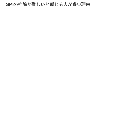
SPIの推論が難しいと感じる人が多い理由
論理的思考力が不足している
基礎的な計算能力が不足している
問題文の読解力が不足している
解き方のパターンを知らない
勉強時間が足りていない
「時間が足りない」を解消！ SPIの推論をス
ラスラ解くコツ
早い段階から対策をスタートする
レベルや目的に合った問題集・アプリを使う
適切な問題集を3周以上繰り返す