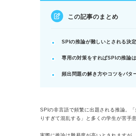
確実な回答のみを選択し、複数の
この記事のまとめ
例：順序、割合、対戦など頻出8
記事の該当箇所を見る
SPIの推論が難しいとされる決
SPIの推論は怖くない！ 解き
専用の対策をすればSPIの推論
そもそもSPIの推論問題とは？
捨てるのはもったいない！ SP
頻出問題の解き方やコツをパタ
SPIの推論が難しいと感じる人
※AIの特性上、間違いが含まれている場合があ
SPIの非言語で頻繁に出題される推論。
りすぎて混乱する」と多くの学生が苦手
実際に推論は難易度が高いとされますが