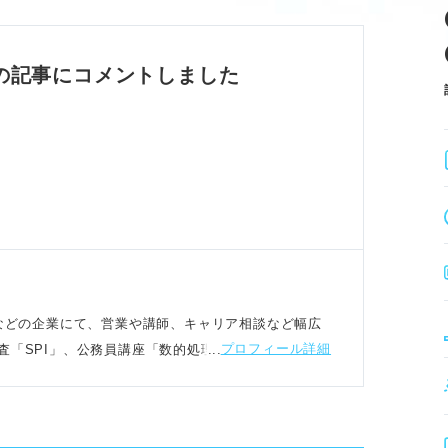
出せる。
意識の原因。
すれば高得点を狙える分野。
の記事にコメントしました
率的な対策
備期間を確保する。
繰り返し記憶を定着させる。
ムーズに回答する。
し、スキマ時間も活用してストックを増やす。
座運営などの企業にて、営業や講師、キャリア相談など幅広
プロフィール詳細
査「SPI」、公務員講座「数的処理」の講師を務める
コツ
い回しを変換する。
し、図や式で情報を整理する。