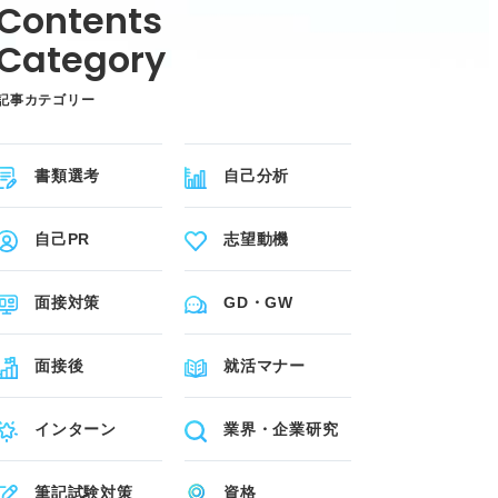
記事カテゴリー
書類選考
自己分析
自己PR
志望動機
面接対策
GD・GW
面接後
就活マナー
インターン
業界・企業研究
筆記試験対策
資格