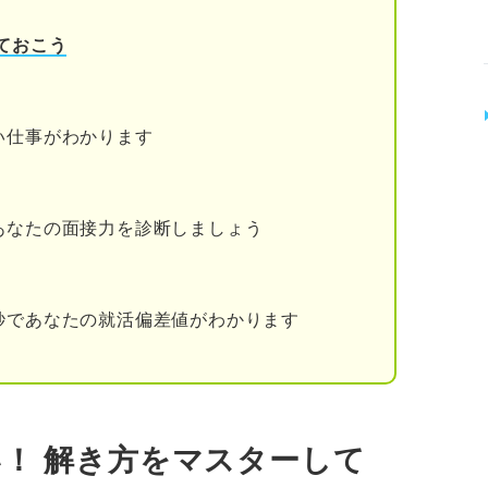
ートする
ておこう
題集・アプリを使う
繰り返す
い仕事がわかります
を覚える
トを把握する
あなたの面接力を診断しましょう
ようにする
測って解く
秒であなたの就活偏差値がわかります
問題例と解法パターン
い！ 解き方をマスターして