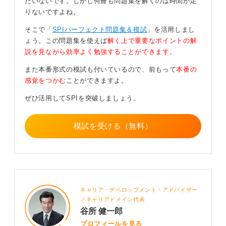
たいないです。しかし何冊も問題集を解くのは時間が足
りないですよね。
苦手な部分があるのであれば、その分野を中心に対策を
して、後はできる問題を手堅くとっていくという考え方
そこで「
SPIパーフェクト問題集＆模試
」を活用しまし
が、就職活動全体に投下する労力の配分ということを考
ょう。この問題集を使えば
解く上で重要なポイントの解
えてもおすすめです。
説を見ながら効率よく勉強することができます。
一般的に最も時間を投下すべきなのは、自己分析、エン
また本番形式の模試も付いているので、前もって
本番の
トリーシート（ES）作成、面接練習です。企業もSPIを
感覚をつかむ
ことができますよ。
足切りに使う場合以外は、面接を最も重視します。その
ぜひ活用してSPIを突破しましょう。
ことを考えれば、こちらとしても対策の比重はそこに置
くべきです。
模試を受ける（無料）
16
キャリア・デベロップメント・アドバイザー
／キャリアドメイン代表
谷所 健一郎
プロフィールを見る