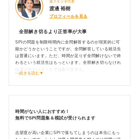
通スタジオ代表
渡邊 裕樹
プロフィールを見る
全部解き切るより正答率が大事
SPIの問題を制限時間内に全問解答するのが現実的に可
能かどうかということですが、全問解答している就活生
は普通にいます。ただ、時間が足りず全問解けないで終
わるという就活生はもっといます。全部解き切らなけれ
ばダメだということではありません。
⋯続きを読む▼
そもそもSPIは点数ではなく偏差値、つまり相対評価で
スコアが出るわけですから、全部解き切ったとしても正
答率が低く、相対評価が低ければ意味がないわけです。
ただ、SPIは足切りとして使われることもあります。
時間がない人におすすめ！
超人気企業に進みたいと強い希望があれば、SPI対策に
無料でSPI問題集＆模試が受けられます
より多くの時間をかけても費用対効果はあると思います
が、SPIを全部解くことを気にしすぎて、必要以上にそ
こに時間を投資しすぎるのはあまりコスパが良くありま
志望度が高い企業にSPIで落ちてしまうのは本当にもっ
せん。