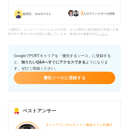
とくに全て選べ系とか、全部の可能性を考えてるうちに1
2
分とかあっという間に過ぎていくんです。
人のアドバイザーが回答
質問日：
2023/7/13
どうすれば良いんでしょうか。なんで時間が足りなくな
※質問は、エントリーフォームからの内容、または弊社が就活相談を実施する過
ってしまうんですかね。時間内に終わらせる方法を教え
程の中で寄せられた内容を公開しています。就活Q&A 編集方針は
こちら
てください。
ちなみに後半が回答できないまま終わってしまったら落
GoogleでPORTキャリアを「優先するソース」に登録する
とされますか？
と、
知りたいQ&Aへすぐにアクセスできる
ようになりま
す。ぜひご登録ください。
SPIが苦手で本当に困ってます。よろしくお願いしま
す。
優先ソースに登録する
ベストアンサー
キャリアコンサルタント／勉強カフェ札幌大