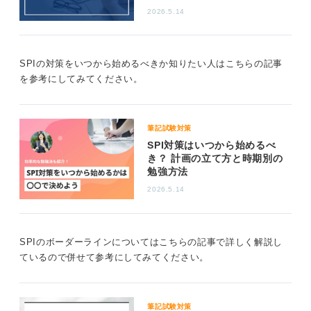
性はあります。
2026.5.14
またテストセンターは複数の受検が可能で、使い回しも
できます。
SPIの対策をいつから始めるべきか知りたい人はこちらの記事
企業によりSPIの評価基準は違います。SPIを応募者の足
を参考にしてみてください。
切りにしている企業もありますが、SPIの偏差値が低く
ても内定をもらう人もいます。問題が全て解けず焦る気
持ちは理解できますが、今できることは時間配分をおこ
ない問題集を解いて、問題に慣れることです。
筆記試験対策
SPI対策はいつから始めるべ
13
き？ 計画の立て方と時期別の
勉強方法
2026.5.14
SPIのボーダーラインについてはこちらの記事で詳しく解説し
ているので併せて参考にしてみてください。
筆記試験対策