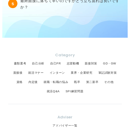
最終面接に落ちて辛いのですがどう立ち直れば良いです
5
か？
Category
書類選考
自己分析
自己PR
志望動機
面接対策
GD・GW
面接後
就活マナー
インターン
業界・企業研究
筆記試験対策
資格
内定後
就職・転職の悩み
既卒
第二新卒
その他
就活Q&A
SPI練習問題
Adviser
アドバイザー一覧