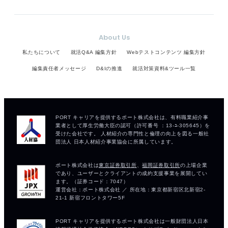
About Us
私たちについて
就活Q&A 編集方針
Webテストコンテンツ 編集方針
編集責任者メッセージ
D&Iの推進
就活対策資料&ツール一覧