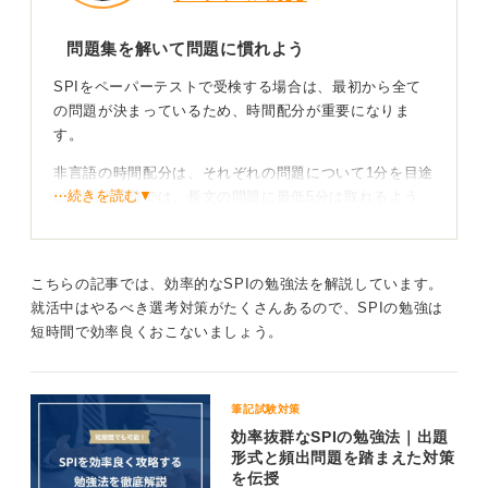
問題集を解いて問題に慣れよう
SPIをペーパーテストで受検する場合は、最初から全て
の問題が決まっているため、時間配分が重要になりま
す。
非言語の時間配分は、それぞれの問題について1分を目途
⋯続きを読む▼
に、言語問題では、長文の問題に最低5分は取れるよう
に、空欄補充問題は1問1分、その他の問題は1問20秒な
ど、解いていく時間を予め決めて、時間配分に合わせて
解いていくトレーニングをしてみましょう。
こちらの記事では、効率的なSPIの勉強法を解説しています。
SPIを攻略するためには、問題集を解いていくことが大
就活中はやるべき選考対策がたくさんあるので、SPIの勉強は
切ですが、一つの問題集を一度解いたら終わりにせず、
短時間で効率良くおこないましょう。
最低3回は解いて慣れることが大切でしょう。
SPIテストセンターの試験は、1問ごとの制限時間が決め
筆記試験対策
られているため、制限時間を意識しながら解いていくこ
効率抜群なSPIの勉強法｜出題
とが大切ですが、正解すると次の問題の難易度が上がっ
形式と頻出問題を踏まえた対策
ていくため、時間切れで解答できなくても落ちない可能
を伝授