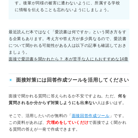
す。後輩が同様の被害に遭わないように、所属する学校
に情報を伝えることも忘れないようにしましょう。
自己啓発本④エッセンシャル思考
ビジネス書①1分で話せ
最近読んだ本ではなく「愛読書は何ですか」という聞き方をす
る企業もあります。考え方や答え方が多少異なるので、愛読書
ビジネス書②苦しかったときの話をしようか
について聞かれる可能性がある人は以下の記事も確認しておき
ましょう。
ビジネス書③だから僕たちは、組織を変えていける
面接で愛読書を聞かれたら？ 本が苦手な人にもおすすめな14冊
ビジネス書④なぜusjのジェットコースターは後ろ向きに走っ
たのか
面接対策には回答作成ツールを活用してください
面接で「最近読んだ本」について質問されたときの注意点
面接で聞かれる質問に答えられるか不安ですよね。ただ、
何を
①実際に読んだことのない本を答える
質問されるか分からず対策しようにも出来ない
人は多いはず。
そこで、活用したいのが無料の「
面接回答作成ツール
」です。
②「最近読んだ本はない」と答える
この資料があれば、
穴埋めをしていくだけ
で面接でよく聞かれ
る質問の答えが一発で作成できます。
③アピールにつながりにくい本を答える