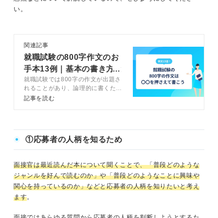
い。
関連記事
就職試験の800字作文のお
手本13例｜基本の書き方と
就職試験では800字の作文が出題さ
注意点
れることがあり、論理的に書くため
にはあるコツを押さえる必要があり
記事を読む
ます。この記事では、就活のプロで
あるキャリアコンサルタントから就
職試験の800字の作文の書き方を例
文付きで解説します。
①応募者の人柄を知るため
面接官は最近読んだ本について聞くことで、「普段どのような
ジャンルを好んで読むのか」や「普段どのようなことに興味や
関心を持っているのか」などと応募者の人柄を知りたいと考え
ます
。
面接ではあらゆる質問から応募者の人柄を判断しようとするた