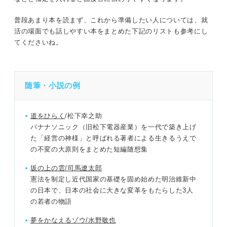
普段あまり本を読まず、これから準備したい人については、就
活の場面でも話しやすい本をまとめた下記のリストも参考にし
てくださいね。
随筆・小説の例
道をひらく
/松下幸之助
パナナソニック（旧松下電器産業）を一代で築き上げ
た「経営の神様」と呼ばれる著者による生きるうえで
の不変の大原則をまとめた短編随想集
坂の上の雲/司馬遼太郎
憲法を制定し近代国家の基礎を固め始めた明治維新中
の日本で、日本の社会に大きな変革をもたらした3人
の若者の物語
夢をかなえるゾウ/水野敬也