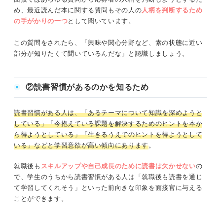
め、最近読んだ本に関する質問もその人の
人柄を判断するため
の手がかりの一つ
として聞いています。
この質問をされたら、「興味や関心分野など、素の状態に近い
部分が知りたくて聞いているんだな」と認識しましょう。
②読書習慣があるのかを知るため
読書習慣がある人は、「あるテーマについて知識を深めようと
している」「今抱えている課題を解決するためのヒントを本か
ら得ようとしている」「生きるうえでのヒントを得ようとして
いる」などと学習意欲が高い傾向にあります
。
就職後も
スキルアップや自己成長のために読書は欠かせない
の
で、学生のうちから読書習慣がある人は「就職後も読書を通じ
て学習してくれそう」といった前向きな印象を面接官に与える
ことができます。