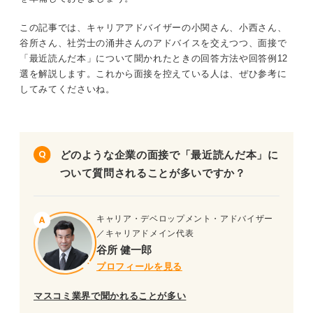
れる。
この記事では、キャリアアドバイザーの小関さん、小西さん、
ライトノベルや漫画は娯楽とみなされやすく避ける
谷所さん、社労士の涌井さんのアドバイスを交えつつ、面接で
のが無難。
「最近読んだ本」について聞かれたときの回答方法や回答例12
POINT：普段読まない人も面接までに必ず1冊は読
選を解説します。これから面接を控えている人は、ぜひ参考に
んでおこう。
してみてくださいね。
記事の該当箇所を見る
面接官が「最近読んだ本」を聞く理由
どのような企業の面接で「最近読んだ本」に
面接で「最近読んだ本」について聞かれたとき
ついて質問されることが多いですか？
の答え方
面接で「最近読んだ本」を聞かれた際の回答例
12選
キャリア・デベロップメント・アドバイザー
面接で「最近読んだ本」について質問されたと
／キャリアドメイン代表
きの注意点
谷所 健一郎
プロフィールを見る
※AIの特性上、間違いが含まれている場合があります。記事本文
と併せてご確認ください。
マスコミ業界で聞かれることが多い