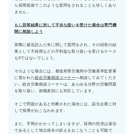
ビジネス書④なぜusjのジェットコースター
ら採用面接でこのような質問をされることも珍しくあり
は後ろ向きに走ったのか
③どのような学びを得たのか
ません。
面接で「最近読んだ本」について質問されたときの
④入社後学びをどう活かすのか
もし回答結果に対して不当な扱いを受けた場合は専門機
注意点
関に相談しよう
①実際に読んだことのない本を答える
面接で「最近読んだ本」を聞かれた際の回答例12選
実際に最近読んだ本に関して質問をされ、その回答の結
②「最近読んだ本はない」と答える
果として不採用などの不利益な取り扱いを受けるケース
随筆・小説①道をひらく
も0ではないでしょう。
③アピールにつながりにくい本を答える
随筆・小説②坂の上の雲
そのような場合には、都道府県労働局や労働基準監督署
に置かれた
総合労働相談コーナー
へ相談してみてくださ
おすすめ本を参考に「最近読んだ本」の回答を準備
随筆・小説③夢をかなえるゾウ
し選考を突破しよう
い。総合労働相談コーナーは、あらゆる分野の労働問題
を取り扱い、就職差別にも対応しています。
随筆・小説④君たちはどう生きるか
そこで問題があると判断された場合には、該当企業に対
自己啓発本①7つの習慣
して指導がおこなわれます。
自己啓発本②20代にしておきたい17のこと
また、手間がかかってしまいますが、採用の拒否は違法
であるとして地位保全の訴えをおこなうことも可能で
自己啓発本③金持ち父さん・貧乏父さん