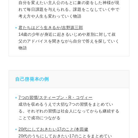
自分を変えたい主人公のもとに象の姿をした神様が現
れて毎日課題を与えられる。課題をこなしていく中で
考え方や人生も変わっていく物語
君たちはどう生きるか/吉野源三郎
14歳の少年が身近に起きるいじめや差別に対して叔
父のアドバイスを聞きながら自分で答えを探していく
物語
自己啓発本の例
7つの習慣/スティーブン・R・コヴィー
成功を収めるうえで大切な7つの習慣をまとめてい
る。それぞれの習慣は社会人になってからも継続する
ことで成功につながる
20代にしておきたい17のこと/本田健
20代のうちにしておきたい17のことをまとめてい