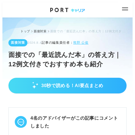
トップ
面接対策
面接での「最近読んだ本」の答え方｜12例文付きでおすすめ本も紹介
面接対策
記事の編集責任者：
熊野 公俊
2026.8.4
面接での「最近読んだ本」の答え方｜
12例文付きでおすすめ本も紹介
30秒で読める！AI要点まとめ
プロが解説！面接官が最近読んだ本を聞く理由
応募者の人柄や関心分野を把握するために質問され
る。
入社後の学習意欲やスキルアップの習慣があるかを
4名のアドバイザーがこの記事にコメント
見ている。
本の内容や学びをわかりやすく説明するプレゼン力
しました
も測る。