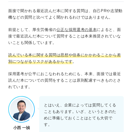
①応募者の人柄を知るため
面接で聞かれる最近読んだ本に関する質問は、自己PRや志望動
②読書習慣があるのかを知るため
機などの質問と比べてよく聞かれるわけではありません。
③プレゼン力があるのかを知るため
前提として、厚生労働省の
公正な採用選考の基本
によると、面
接で最近読んだ本について質問することは本来推奨されていな
面接で「最近読んだ本」について聞かれたときの答
いことも関係しています。
え方
読んでいる本に関する質問は思想や信条にかかわることから差
①最近読んだ本は何か
別につながるリスクがあるからです
。
②なぜその本を読もうと思ったのか
採用選考が公平におこなわれるためにも、本来、面接では最近
③どのような学びを得たのか
読んだ本についての質問をすることは原則配慮すべきものとさ
れています。
④入社後学びをどう活かすのか
とはいえ、企業によっては質問してくる
面接で「最近読んだ本」を聞かれた際の回答例12
こともあります。いざ、というときのた
選
めに準備しておくことはとても大切で
随筆・小説①道をひらく
す。
小西 一禎