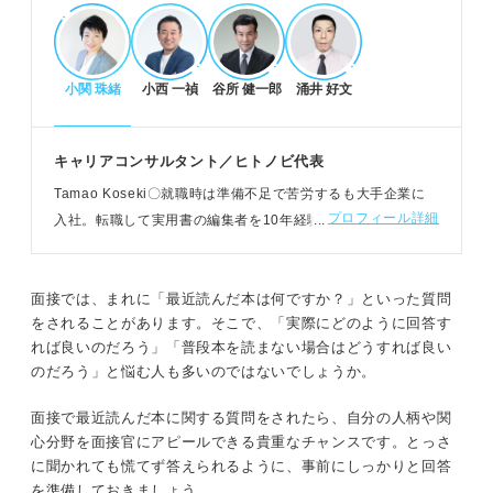
POINT：質問を通じて応募者の「素の人間性」をチ
ェックしている。
小関 珠緒
小西 一禎
谷所 健一郎
涌井 好文
魅力を的確に伝えるおすすめの回答構成
最初に本のタイトルと著者を明確に伝えることが基
キャリアコンサルタント／ヒトノビ代表
本。
Tamao Koseki〇就職時は準備不足で苦労するも大手企業に
何を読んだかだけでなく「なぜ読んだか」の経緯を
プロフィール詳細
入社。転職して実用書の編集者を10年経験し、独立。キャリ
重視する。
アコンサルタント資格を取得し、現在は強みを引き出して活
本から得た学びと、それを入社後にどう活かすかま
かす人材育成をおこなう
で話す。
面接では、まれに「最近読んだ本は何ですか？」といった質問
例：ビジネス書から話す際にゴールを明確にする重
をされることがあります。そこで、「実際にどのように回答す
要性を学んだ。
れば良いのだろう」「普段本を読まない場合はどうすれば良い
のだろう」と悩む人も多いのではないでしょうか。
選考でマイナス評価を避けるための注意点
面接で最近読んだ本に関する質問をされたら、自分の人柄や関
心分野を面接官にアピールできる貴重なチャンスです。とっさ
読んでいない本を答えるのは深掘りで嘘がバレるた
に聞かれても慌てず答えられるように、事前にしっかりと回答
め厳禁。
を準備しておきましょう。
「最近読んだ本はない」と答えると学習意欲を疑わ