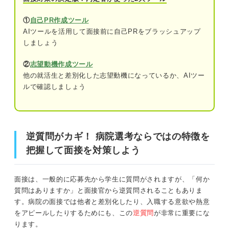
①
自己PR作成ツール
OK逆質問②職場の雰囲気を知れる
AIツールを活用して面接前に自己PRをブラッシュアップ
逆質問がカギ！ 病院選考ならではの特徴を把握して面接
OK逆質問③具体的な働き方を知れる
しましょう
を対策しよう
OK逆質問④入職後の熱意をアピールできる
②
志望動機作成ツール
面接対策前に確認！ 病院への入職までの基本的な流れ
他の就活生と差別化した志望動機になっているか、AIツー
NG逆質問①調べればわかることを聞く
ルで確認しましょう
把握必須！ 病院の面接の評価ポイント
NG逆質問②待遇面ばかりを気にする
第一印象が良いか
熱意が感じられずリスク大！ 逆質問なしは避けよ
逆質問がカギ！ 病院選考ならではの特徴を
う
コミュニケーション能力に問題がないか
把握して面接を対策しよう
合格率アップ！ 病院の面接の対策方法
職場との相性の良さそうか
身だしなみを整えて第一印象を良くする
面接は、一般的に応募先から学生に質問がされますが、「何か
質問はありますか」と面接官から逆質問されることもありま
忍耐力があるか
話し方にも細心の注意を払う
す。病院の面接では他者と差別化したり、入職する意欲や熱意
をアピールしたりするためにも、この
逆質問
が非常に重要にな
その病院ならではの特徴を調べる
病院の面接でよく出題される質問と回答例
ります。