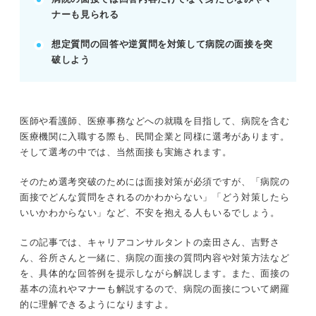
ナーも見られる
記事の該当箇所を見る
逆質問がカギ！ 病院選考ならではの特徴を把
想定質問の回答や逆質問を対策して病院の面接を突
握して面接を対策しよう
破しよう
面接対策前に確認！ 病院への入職までの基本
的な流れ
把握必須！ 病院の面接の評価ポイント
病院の面接でよく出題される質問と回答例
医師や看護師、医療事務などへの就職を目指して、病院を含む
医療機関に入職する際も、民間企業と同様に選考があります。
そして選考の中では、当然面接も実施されます。
※AIの特性上、間違いが含まれている場合があります。記事本文
と併せてご確認ください。
そのため選考突破のためには面接対策が必須ですが、「病院の
面接でどんな質問をされるのかわからない」「どう対策したら
いいかわからない」など、不安を抱える人もいるでしょう。
この記事では、キャリアコンサルタントの桒田さん、吉野さ
ん、谷所さんと一緒に、病院の面接の質問内容や対策方法など
を、具体的な回答例を提示しながら解説します。また、面接の
基本の流れやマナーも解説するので、病院の面接について網羅
的に理解できるようになりますよ。