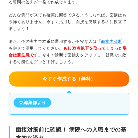
る質問の答えが一発で作成できます。
OK逆質問④入職後の熱意をアピールできる
どんな質問が来ても確実に回答できるようになれば、面接はも
う怖くありません。今すぐ活用し、面接を突破するのに役立て
NG逆質問①調べればわかることを聞く
ましょう！
NG逆質問②待遇面ばかりを気にする
また、今の実力で本番に通用するか不安な人は「
面接力診断
」
も併せて活用してください。
もし39点以下を取ってしまった場
熱意が感じられずリスク大！ 逆質問なしは避けよう
合は要注意です
。今すぐ診断で面接力をアップし、就職で失敗
する可能性をグッと下げましょう。
合格率アップ！ 病院の面接の対策方法
今すぐ作成する（無料）
身だしなみを整えて第一印象を良くする
話し方にも細心の注意を払う
編集部より
その病院ならではの特徴を調べる
想定質問に対する回答を準備しておく
面接対策前に確認！ 病院への入職までの基
本的な流れ