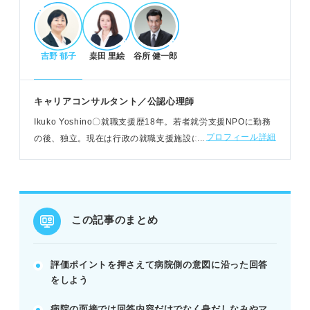
頻出質問と回答のコツ
吉野 郁子
桒田 里絵
谷所 健一郎
自己紹介・PRは具体的なエピソードで強みを伝え
る。
志望動機は病院の特徴と自身の貢献を明確にする。
キャリアコンサルタント／公認心理師
経験・スキルは仕事への活かし方を具体的に示す。
Ikuko Yoshino〇就職支援歴18年。若者就労支援NPOに勤務
例：『貴院の小児科で地域貢献したい』と具体的に
プロフィール詳細
の後、独立。現在は行政の就職支援施設にて、学生/既卒/フリ
志望動機を語る。
ーター/ニート/ひきこもり/女性などを対象に相談やセミナー
講師を担当
差がつく逆質問と面接マナー
入職意欲や成長熱意を示す逆質問を準備する。
この記事のまとめ
病院のHPでわかる質問や待遇面ばかりは避ける。
入退室や話し方など面接全体のマナーを意識する。
評価ポイントを押さえて病院側の意図に沿った回答
POINT：逆質問は3つ以上用意し、意欲をアピール
をしよう
する絶好の機会。
病院の面接では回答内容だけでなく身だしなみやマ