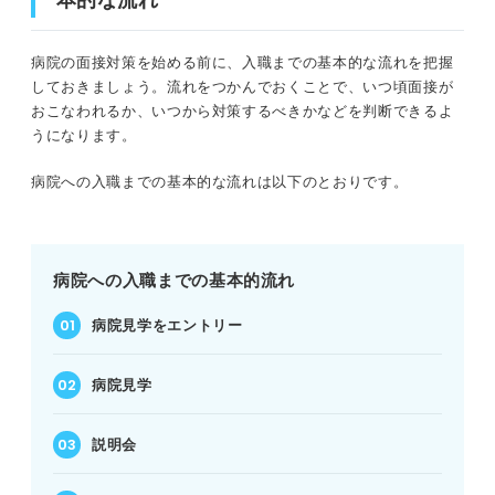
マナーも解説！ 病院の面接の入室から退室までの流れ
病院の面接対策を始める前に、入職までの基本的な流れを把握
①入室
しておきましょう。流れをつかんでおくことで、いつ頃面接が
おこなわれるか、いつから対策するべきかなどを判断できるよ
②質問の受け答え
うになります。
③逆質問
病院への入職までの基本的な流れは以下のとおりです。
④仕事内容に関する説明
⑤退室
病院への入職までの基本的流れ
身だしなみにも注意！ 病院の面接を攻略して第一志望合
病院見学をエントリー
格を目指そう
病院見学
説明会