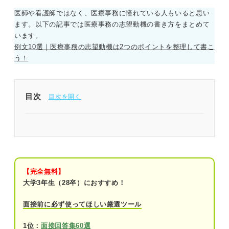
医師や看護師ではなく、医療事務に憧れている人もいると思い
ます。以下の記事では医療事務の志望動機の書き方をまとめて
います。
例文10選｜医療事務の志望動機は2つのポイントを整理して書こ
う！
目次
逆質問がカギ！ 病院選考ならではの特徴を把握し
て面接を対策しよう
面接対策前に確認！ 病院への入職までの基本的な
流れ
【完全無料】
大学3年生（28卒）におすすめ！
把握必須！ 病院の面接の評価ポイント
面接前に必ず使ってほしい厳選ツール
第一印象が良いか
1位：
面接回答集60選
コミュニケーション能力に問題がないか