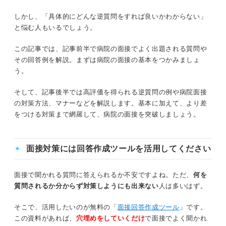
想定質問に対する回答を準備しておく
自己紹介や自己PRに関する質問
しかし、「具体的にどんな逆質問をすれば良いかわからない」
と悩む人もいるでしょう。
マナーも解説！ 病院の面接の入室から退室までの
志望動機に関する質問
流れ
この記事では、記事前半で病院の面接でよく出題される質問や
経験やスキルに関する質問
その回答例を解説。まずは病院の面接の基本をつかみましょ
①入室
う。
入職後の働き方や条件に関する質問
②質問の受け答え
そして、記事後半では高評価を得られる逆質問の例や病院面接
③逆質問
の対策方法、マナーなどを解説します。基本に加えて、より差
キャリアコンサルタントが解説！ 病院の面接で絶対に備
をつける対策まで網羅して、病院の面接を突破しましょう。
えておくべき質問は？
④仕事内容に関する説明
⑤退室
アピールチャンス！ 病院の面接で高評価を得られる逆質
面接対策には回答作成ツールを活用してください
問例
身だしなみにも注意！ 病院の面接を攻略して第一
面接で聞かれる質問に答えられるか不安ですよね。ただ、
何を
OK逆質問①入職する意欲が伝わる
志望合格を目指そう
質問されるか分からず対策しようにも出来ない
人は多いはず。
OK逆質問②職場の雰囲気を知れる
そこで、活用したいのが無料の「
面接回答作成ツール
」です。
この資料があれば、
穴埋めをしていくだけ
で面接でよく聞かれ
OK逆質問③具体的な働き方を知れる