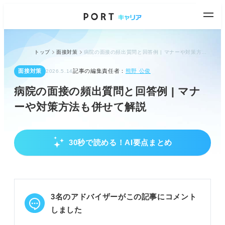
トップ
面接対策
病院の面接の頻出質問と回答例 | マナーや対策方法も併せて解説
面接対策
記事の編集責任者：
熊野 公俊
2026.5.14
病院の面接の頻出質問と回答例 | マナ
ーや対策方法も併せて解説
30秒で読める！AI要点まとめ
病院面接で評価されるポイント
清潔感ある第一印象で信頼感を高める。
傾聴力と伝える力でコミュニケーション能力を示
す。
3名のアドバイザーがこの記事にコメント
病院の理念と自身の相性をアピールする。
しました
POINT：チーム医療に必要な協調性や忍耐力も評価
される。