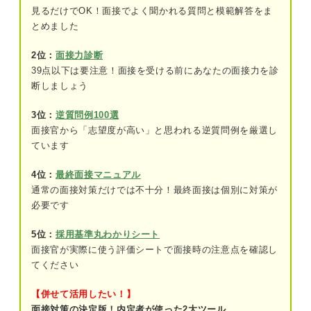
見るだけでOK！面接でよく聞かれる質問と模範解答をま
とめました
職場との相性の良さそうか
忍耐力があるか
2位：
面接力診断
39点以下は要注意！面接を受ける前にあなたの面接力を診
断しましょう
病院の面接でよく出題される質問と回答例
自己紹介や自己PRに関する質問
3位：
逆質問例100選
面接官から「志望度が高い」と思われる逆質問例を厳選し
志望動機に関する質問
ています
経験やスキルに関する質問
4位：
最終面接マニュアル
通常の面接対策だけでは不十分！最終面接は個別に対策が
入職後の働き方や条件に関する質問
必要です
キャリアコンサルタントが解説！ 病院の面接で絶
5位：
採用基準丸わかりシート
対に備えておくべき質問は？
面接官が実際に使う評価シートで面接時の注意点を確認し
てください
アピールチャンス！ 病院の面接で高評価を得られ
る逆質問例
【併せて活用したい！】
面接対策の決定版！内定者が使った2大ツール
OK逆質問①入職する意欲が伝わる