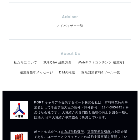
Adviser
アドバイザー一覧
About Us
私たちについて
就活Q&A 編集方針
Webテストコンテンツ 編集方針
編集責任者メッセージ
D&Iの推進
就活対策資料&ツール一覧