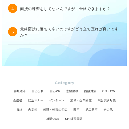
4
面接の練習をしてないんですが、合格できますか？
最終面接に落ちて辛いのですがどう立ち直れば良いです
5
か？
Category
書類選考
自己分析
自己PR
志望動機
面接対策
GD・GW
面接後
就活マナー
インターン
業界・企業研究
筆記試験対策
資格
内定後
就職・転職の悩み
既卒
第二新卒
その他
就活Q&A
SPI練習問題