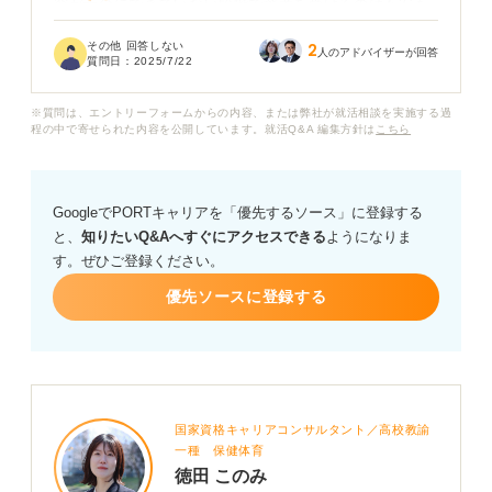
究が十分にできていない段階で選考を受けるのは不安も
あります。
その他 回答しない
2
人のアドバイザーが回答
質問日：
2025/7/22
早期選考と一般選考では、選考基準や競争率に違いがあ
るのでしょうか？ また、早期選考を受ける際に注意すべ
※質問は、エントリーフォームからの内容、または弊社が就活相談を実施する過
き点があれば教えていただきたいです。
程の中で寄せられた内容を公開しています。就活Q&A 編集方針は
こちら
GoogleでPORTキャリアを「優先するソース」に登録する
と、
知りたいQ&Aへすぐにアクセスできる
ようになりま
す。ぜひご登録ください。
優先ソースに登録する
国家資格キャリアコンサルタント／高校教諭
一種 保健体育
徳田 このみ