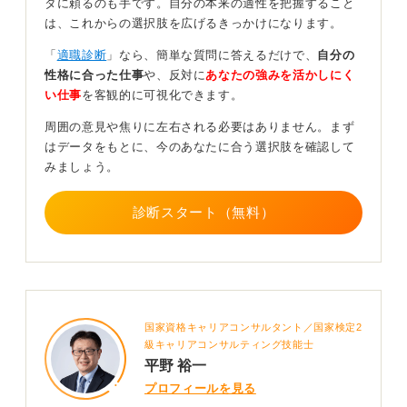
タに頼るのも手です。自分の本来の適性を把握すること
ば、むしろ一般選考に向けてしっかりと対策を練ったほ
は、これからの選択肢を広げるきっかけになります。
うが、合格の可能性は高まるでしょう。
「
適職診断
」なら、簡単な質問に答えるだけで、
自分の
自身の準備状況に合わせて、最適なタイミングで選考に
性格に合った仕事
や、反対に
あなたの強みを活かしにく
臨むことが大切です。
い仕事
を客観的に可視化できます。
0
周囲の意見や焦りに左右される必要はありません。まず
はデータをもとに、今のあなたに合う選択肢を確認して
みましょう。
診断スタート（無料）
国家資格キャリアコンサルタント／国家検定2
級キャリアコンサルティング技能士
平野 裕一
プロフィールを見る