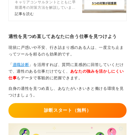
キャリアコンサルタントとともに早
る5つの秘策
期選考の対策方法を解説していま
四点目は、相互理解の深化です。インターンなどを通じ
す。就活生のレベルが高く、入念な
記事を読む
て、企業と学生の間で理解が深まっているため、ミスマ
準備が必要な早期選考。どのような
ッチが少なく合格につながりやすいです。
対策方法が有効なのか、キャリアコ
ンサルタントの視点から解説しま
す。
適性を見つめ直してあなたに合う仕事を見つけよう
早めの選考準備で就活を有利にはたらかせよう
現状に戸惑いや不安、行き詰まり感のある人は、一度立ち止ま
私の過去の支援でも、参加した企業のインターンで高い
ってツールを頼るのも効果的です。
評価を得た場合、その後の早期選考ではすでにあなたの
能力や人柄が企業に伝わっているため、一般選考で初見
「
適職診断
」を活用すれば、質問に直感的に回答していくだけ
の学生と比べて有利に進む可能性が高いと考えられま
で、適性のある仕事だけでなく、
あなたの強みを活かしにくい
す。
仕事
もデータで客観的に把握できます。
早期選考では、まだ準備段階の学生も多いため、最低限
自身の適性を見つめ直し、あなたがいきいきと働ける環境を見
の自己分析や企業研究ができていれば、企業への熱意や
つけましょう。
ポテンシャルを評価されやすい傾向にあります。
診断スタート（無料）
「早期選考は受かりやすい」というのは一面の真実です
が、それはあなたが戦略的に準備し、誠実な姿勢で臨む
場合に限られます。焦らず、着実に準備を進め、早期選
考をあなたの就職活動を有利に進めるための戦略的な選