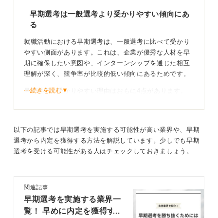
早期選考は一般選考より受かりやすい傾向にあ
る
就職活動における早期選考は、一般選考に比べて受かり
やすい側面があります。これは、企業が優秀な人材を早
期に確保したい意図や、インターンシップを通じた相互
理解が深く、競争率が比較的低い傾向にあるためです。
⋯続きを読む▼
早期選考が受かりやすい理由はおもに4点があります。
一点目は、競争率の低さです。早期選考はインターン参
加者など、応募対象が限られるため、一般選考に比べて
応募者数が少なく、相対的に競争率が低くなります。
以下の記事では早期選考を実施する可能性が高い業界や、早期
選考から内定を獲得する方法を解説しています。少しでも早期
二点目は、企業側の本気度です。企業は早期に優秀な学
選考を受ける可能性がある人はチェックしておきましょう。
生を囲い込みたいという強い意欲があるため、選考プロ
セスがより丁寧で内定につながりやすい環境がありま
す。
関連記事
三点目は、学生側の本気度です。早期選考に臨む学生は
早期選考を実施する業界一
志望度やキャリア意識が高いことが多く、十分な準備を
覧！ 早めに内定を獲得す
して臨む傾向があります。