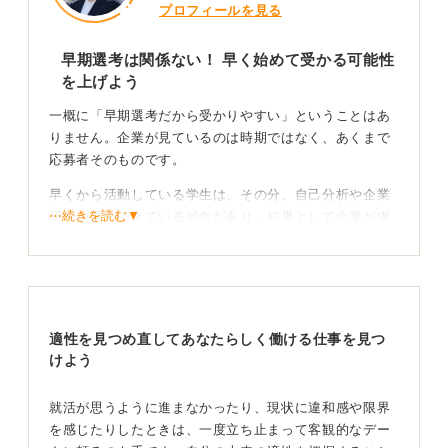
プロフィールを見る
早期選考は関係ない！ 早く始めて受かる可能性
を上げよう
一概に「早期選考だから受かりやすい」ということはあ
りません。企業が見ているのは時期ではなく、あくまで
応募者そのものです。
早くから活動している学生は、その分、自己分析や企業
⋯続きを読む▼
研究が深くできている傾向があり、結果として企業が求
める人材像と合致しやすくなるという側面はあるでしょ
う。
ただ早く動けば良いというわけではなく、しっかり準備
ができていることが前提です。
適性を見つめ直してあなたらしく働ける仕事を見つ
けよう
選考の時期に関係なく準備の質を上げて臨もう
就活が思うように進まなかったり、現状に違和感や限界
重要なのは時期ではなく、選考に臨む時点での準備の質
を感じたりしたときは、一度立ち止まって客観的なデー
です。もし準備が不十分なまま早期選考に臨むのであれ