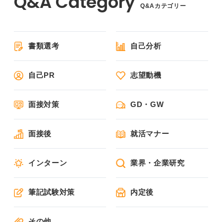
Q&Aカテゴリー
書類選考
自己分析
自己PR
志望動機
面接対策
GD・GW
面接後
就活マナー
インターン
業界・企業研究
筆記試験対策
内定後
その他