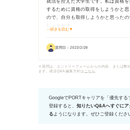
就活を控えた大学生です。私は資格を
するために資格の取得をしようかと思
ので、自分も取得しようかと思ったの
しょうか？
⋯続きを読む▼
また、特に有利になりやすい職種があ
質問日：
2023/2/28
取得する場合、秘書検定は3級からあ
れば大丈夫でしょうか？
※質問は、エントリーフォームからの内容、または弊
ます。就活Q&A 編集方針は
こちら
GoogleでPORTキャリアを「優先す
登録すると、
知りたいQ&Aへすぐにア
る
ようになります。ぜひご登録くださ