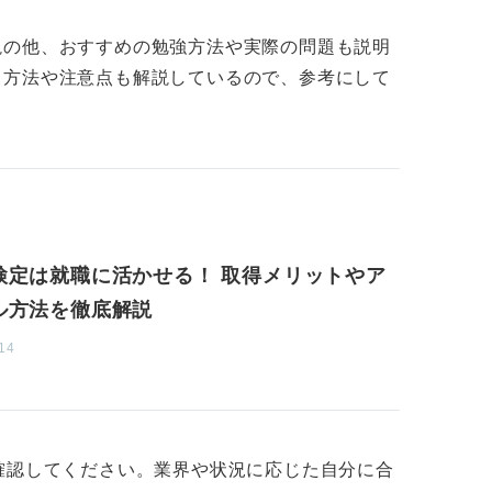
生もののスキルです。私も、秘書技能検定1
立っています。
説の他、おすすめの勉強方法や実際の問題も説明
る方法や注意点も解説しているので、参考にして
ンジすることをおすすめします。何故なら
らです。この対策をすることは、そのまま、
る舞いなど、細かい点まで評価されますの
で大きな自信になるはず。ぜひ、準1級にチ
検定は就職に活かせる！ 取得メリットやア
ル方法を徹底解説
14
確認してください。業界や状況に応じた自分に合