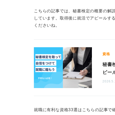
す。これらは、社会人にとって、一
級を取得しましたが、現在でも役に
こちらの記事では、秘書検定の概要の解
しています。取得後に就活でアピールす
3級からありますが、準1級にチャレ
くださいね。
ば、準1級には、面接試験があるか
就活の面接対策になります。
身だしなみ、挨拶、敬語、立ち居振
で、これに合格できれば、就活の場
資格
ャレンジしてくださいね。
秘書
ピー
3
2026.5.
就職に有利な資格33選はこちらの記事で