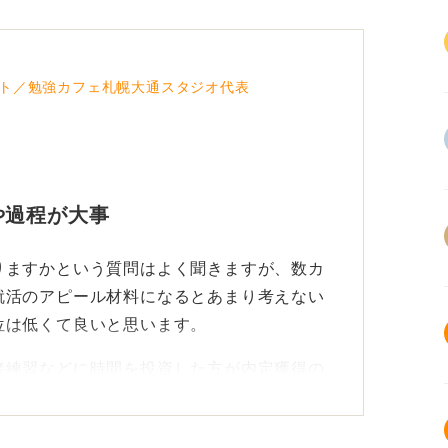
ト／勉強カフェ札幌大通スタジオ代表
や過程が大事
りますかという質問はよく聞きますが、数カ
就活のアピール材料になるとあまり考えない
位は低くて良いと思います。
接練習などに時間を投資した方が内定獲得の
して活かすコツは、その資格を持っています