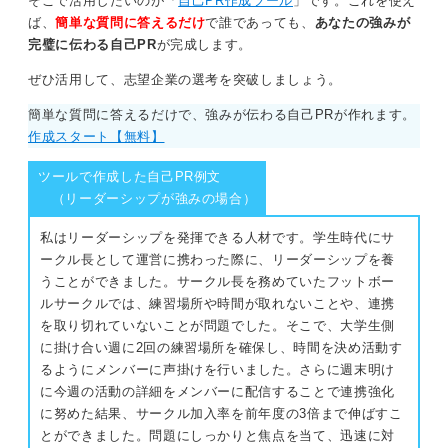
そこで活用したいのが「
自己PR作成ツール
」です。これを使え
ば、
簡単な質問に答えるだけ
で誰であっても、
あなたの強みが
完璧に伝わる自己PR
が完成します。
ぜひ活用して、志望企業の選考を突破しましょう。
簡単な質問に答えるだけで、強みが伝わる自己PRが作れます。
作成スタート【無料】
ツールで作成した自己PR例文
（リーダーシップが強みの場合）
私はリーダーシップを発揮できる人材です。学生時代にサ
ークル長として運営に携わった際に、リーダーシップを養
うことができました。サークル長を務めていたフットボー
ルサークルでは、練習場所や時間が取れないことや、連携
を取り切れていないことが問題でした。そこで、大学生側
に掛け合い週に2回の練習場所を確保し、時間を決め活動す
るようにメンバーに声掛けを行いました。さらに週末明け
に今週の活動の詳細をメンバーに配信することで連携強化
に努めた結果、サークル加入率を前年度の3倍まで伸ばすこ
とができました。問題にしっかりと焦点を当て、迅速に対