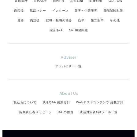
書類選考
自己分析
自己PR
志望動機
面接対策
GD・GW
面接後
就活マナー
インターン
業界・企業研究
筆記試験対策
資格
内定後
就職・転職の悩み
既卒
第二新卒
その他
就活Q&A
SPI練習問題
Adviser
アドバイザー一覧
About Us
私たちについて
就活Q&A 編集方針
Webテストコンテンツ 編集方針
編集責任者メッセージ
D&Iの推進
就活対策資料&ツール一覧