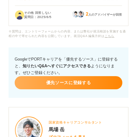
几帳面であることは、一般的にどのような点が長所であ
り、逆にどのような点は短所ととらえられるのでしょう
その他 回答しない
2
か？ 具体的な例を挙げていただけると嬉しいです。
人のアドバイザーが回答
質問日：
2025/6/5
また、この性格を面接や履歴書内で伝える場合のコツな
※質問は、エントリーフォームからの内容、または弊社が就活相談を実施する過
どはありますか？ もしあればそれも参考にさせていただ
程の中で寄せられた内容を公開しています。就活Q&A 編集方針は
こちら
きたいので、アドバイスいただけると嬉しいです。よろ
しくお願いいたします。
GoogleでPORTキャリアを「優先するソース」に登録する
と、
知りたいQ&Aへすぐにアクセスできる
ようになりま
す。ぜひご登録ください。
優先ソースに登録する
国家資格キャリアコンサルタント
馬場 岳