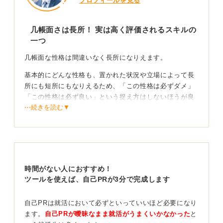
プロフィールを見る
几帳面さは長所！ 実は高く評価されるスキルの
一つ
几帳面な性格は間違いなく長所になりえます。
基本的にどんな性格も、置かれた状況や立場によって長
所にも短所にもなりえるため、「この性格は必ずダメ」
「この性格は必ず良い」という捉え方はしないほうが良
⋯続きを読む▼
いです。
几帳面さでいえば、学生の皆さんが思っている以上に、
仕事ではミスをいかに少なくするかが求められます。特
にキャリアの浅いうちは、その正確性が評価されること
が多いので、シンプルに長所として伝えて良いと考えま
時間がない人におすすめ！
す。
ツールを使えば、自己PRが3分で完成します
逆に、几帳面な性格が活かしづらい業界や業種として
は、クリエイティブな業界があるでしょう。几帳面さだ
自己PRは就活において必ずといっていいほど必要になり
けが突出して評価されることは少ない傾向にあるからで
ます。
自己PRが曖昧なまま就活がうまくいかなかった
と
す。