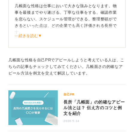
ておきましょう。
几帳面な性格は仕事において大きな強みとなります。物
事を最後までやり遂げる、丁寧な仕事をする、確認作業
0
を怠らない、スケジュール管理ができる、整理整頓がで
きるといった点は、どの企業でも高く評価される長所で
す。
⋯続きを読む▼
採用担当者に「几帳面」を長所として伝える際は、ぜひ
具体的なエピソードを交えて説明してください。
たとえば、「アルバイト先で丁寧に会計作業をした結
几帳面な性格を自己PRでアピールしようと考えている人は、こ
果、ミスが減って周囲から感謝された」など、几帳面な
ちらの記事もチェックしてみてください。几帳面さの的確なア
性格でどのように業務へ貢献したかを具体的に話すこと
ピール方法を例文を交えて解説しています。
で、より説得力が増して人間性を深く理解してもらえる
でしょう。
自己PR
長所「几帳面」の的確なアピー
ル法とは？ 伝え方のコツと例
短所は工夫でカバー！ 成長意欲をアピールしよう！
文を紹介
2026.5.14