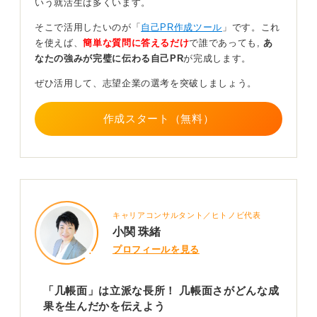
いう就活生は多くいます。
あなたの几帳面さは周りの人が簡単に真似できない
そこで活用したいのが「
自己PR作成ツール
」です。これ
ことかも
を使えば、
簡単な質問に答えるだけ
で誰であっても,
あ
なたの強みが完璧に伝わる自己PR
が完成します。
どんな仕事でもいきなり高度なクリエイティビティを求
ぜひ活用して、志望企業の選考を突破しましょう。
められることは稀です。社会人の基礎基本として几帳面
さをアピールし、その土台があればクリエイティブな方
作成スタート（無料）
面に進んでも評価される可能性は十分にあります。
几帳面な性格を面接や履歴書で伝える際のコツとは、実
際の具体例を交えることです。学生時代やアルバイトの
経験で、自分で意識をせずとも几帳面に物事を進められ
たというエピソードがあるでしょう。
キャリアコンサルタント／ヒトノビ代表
自分が当たり前だと思っていることでも、他人にとって
小関 珠緒
は難しいことであるという前提に立ち、自分の経験を洗
プロフィールを見る
い出してアピールすると良いと考えます。
たとえば、「期限までに仕事を終えるために確認を怠ら
「几帳面」は立派な長所！ 几帳面さがどんな成
ない」「周りに必ず意見を求めて物事を進める」といっ
果を生んだかを伝えよう
た行動は当たり前にできることではない人もいると知っ