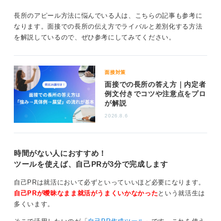
一方、几帳面な性格には「真面目すぎて柔軟性に欠け
る」「完璧主義でスピードが落ちる」といった短所も存
長所のアピール方法に悩んでいる人は、こちらの記事も参考に
在します。仕事ではチームワークやスピードが求められ
なります。面接での長所の伝え方でライバルと差別化する方法
る場面もあるため、マイナスに捉えられる可能性もゼロ
を解説しているので、ぜひ参考にしてみてください。
ではありません。
しかし、安心してください。その短所をどのように工夫
して克服しようとしているか、どのように補っているか
面接対策
を同時に伝えることで、マイナスなイメージだけで留ま
面接での長所の答え方｜内定者
例文付きでコツや注意点をプロ
ることはなくなります。
が解説
たとえば、「こだわりすぎて時間がかかることもあるた
2026.8.6
め、どこまでこだわるかを事前に決めたり、期限から逆
算して優先順位を決めたりしています」といったように
伝えてみましょう。
時間がない人におすすめ！
「自分の弱点を理解し、改善しようと努力している人
ツールを使えば、自己PRが3分で完成します
だ」と評価される可能性が高まります。短所を伝えるこ
自己PRは就活において必ずといっていいほど必要になります。
とが、あなたの成長意欲や自己分析力をアピールするチ
自己PRが曖昧なまま就活がうまくいかなかった
という就活生は
ャンスにもなることを忘れないでくださいね。
多くいます。
0