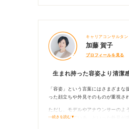
0
キャリアコンサルタン
加藤 賀子
プロフィールを見る
生まれ持った容姿より清潔
「容姿」という言葉にはさまざまな
った顔立ちや外見そのものが重視さ
ただし、モデルやアナウンサーのよ
⋯続きを読む▼
い」「整っている」といった外見が