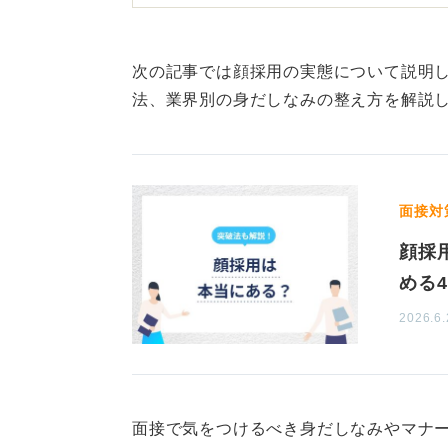
つまり、特定の職業において、生ま
ことです。
次の記事では顔採用の実態について説明
美しさよりも立ち振る舞いと
法、業界別の身だしなみの整え方を解説
一方で、そういった職種でなければ
大きく影響することは少ないと言え
「身だしなみ」です。
面接対
たとえば、どんなに容姿が整ってい
顔採
があったり、香水の匂いが強すぎた
める
男女問わず、こうした身だしなみの
2026.6.
ます。
また、第一印象という意味では、表
が印象は良く、猫背よりも背筋が伸
面接で気をつけるべき身だしなみやマナ
す。