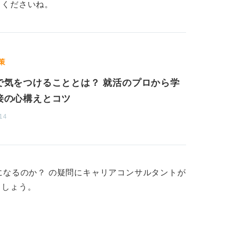
てくださいね。
なく、「自分の努力で整えられる見た目や振
す。そうした点に気を配ることが、印象を良
策
で気をつけることとは？ 就活のプロから学
接の心構えとコツ
14
になるのか？ の疑問にキャリアコンサルタントが
ましょう。