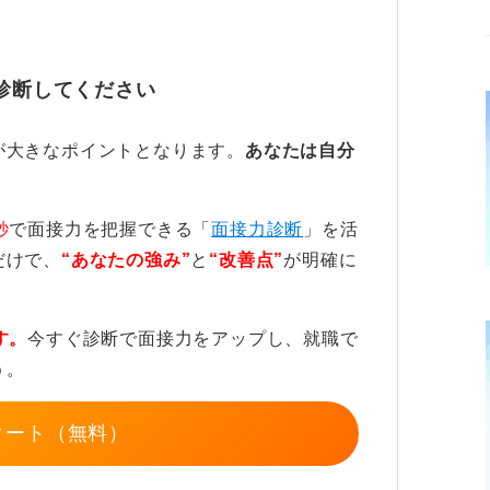
可能性があるものの、やはり匂いも清潔感に
診断してください
頼を築こう
が大きなポイントとなります。
あなたは自分
も見られます。たとえば、ドアを通って入室
ンや大きさも印象に影響します。声が小さく
秒
で面接力を把握できる「
面接力診断
」を活
が悪くなってしまいがちです。
だけで、
“あなたの強み”
と
“改善点”
が明確に
も大事だと言えます。あまりに慣れ慣れしい
あるため、挨拶がきちんとできるか、面接の
す。
今すぐ診断で面接力をアップし、就職で
ポイントです。
う。
自分の努力でいくらでも改善できることで
タート（無料）
る姿勢こそが、好印象を与える大切なポイン