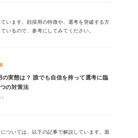
れ持った容姿が重要になることはあるという
しています。顔採用の特徴や、選考を突破する方
雰囲気を磨こう
しているので、参考にしてみてください。
、生まれ持った容姿そのものが採用や評価に
ます。それよりも大切なのは、「清潔感」や
策
ても、靴がボロボロだったり、シャツにシワ
用の実態は？ 誰でも自信を持って選考に臨
りすると、印象は悪くなってしまいます。
4つの対策法
乱れは、容姿以上に影響が大きい傾向にあり
29
情や姿勢も重要です。無表情よりも笑顔の方
びているほうが清潔感や誠実さが伝わりま
ーについては、以下の記事で解説しています。面