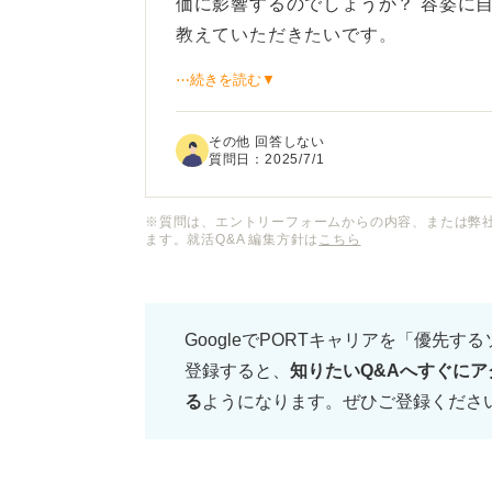
価に影響するのでしょうか？ 容姿に
教えていただきたいです。
⋯続きを読む▼
また、面接で好印象を与えるためには
しょうか？ 服装や髪型だけでなく、
その他 回答しない
す。
質問日：
2025/7/1
容姿で不利にならないための対策や、
※質問は、エントリーフォームからの内容、または弊
ます。就活Q&A 編集方針は
こちら
お願いします。
GoogleでPORTキャリアを「優先す
登録すると、
知りたいQ&Aへすぐにア
る
ようになります。ぜひご登録くださ