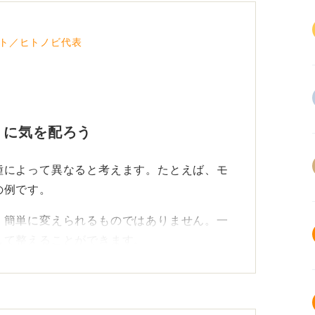
ト／ヒトノビ代表
」に気を配ろう
種によって異なると考えます。たとえば、モ
の例です。
、簡単に変えられるものではありません。一
して整えることができます。
元がきちんとしているか、髪の毛や肌の手入
ないか、歯がきれいに磨かれているか、匂い
意しましょう。