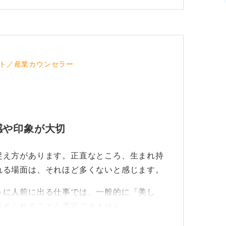
ト／産業カウンセラー
感や印象が大切
捉え方があります。正直なところ、生まれ持
れる場面は、それほど多くないと感じます。
うに人前に出る仕事では、一般的に「美し
求められることも否定できません。