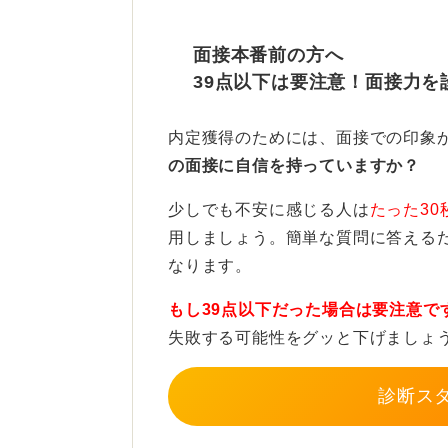
日本人は比較的匂いに敏感ではない
面接本番前の方へ
大きく作用します。
39点以下は要注意！面接力を
立ち居振る舞いで好印象と信
内定獲得のためには、面接での印象
の面接に自信を持っていますか？
また、笑顔や明るさ、立ち振る舞い
したときの動作や座り方、声のトー
少しでも不安に感じる人は
たった30
聞き取りづらいと、どうしても印象
用しましょう。簡単な質問に答える
なります。
さらに、ほどよい緊張感を持つこと
態度は良くない印象を与えることが
もし39点以下だった場合は要注意で
場での気遣いができるかも見られる
失敗する可能性をグッと下げましょ
これらはすべて「容姿」ではなく、
診断ス
す。そういった細かい部分に気を配
トだと言えます。