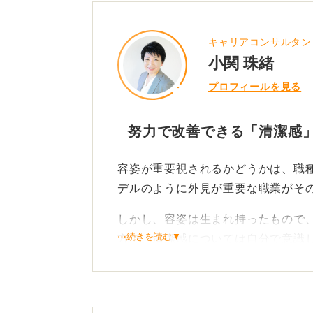
キャリアコンサルタン
小関 珠緒
プロフィールを見る
努力で改善できる「清潔感
容姿が重要視されるかどうかは、職
デルのように外見が重要な職業がそ
しかし、容姿は生まれ持ったもので
⋯続きを読む▼
方で、清潔感については自分で意識
たとえば、服が汚れていないか、襟
れをしているか、爪が伸びすぎてい
に気を付けているかといった点に注