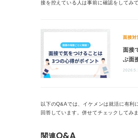
接を控えている人は事前に確認をしてみ
つまり、「生まれ持った容姿」では
る舞い」が重視されるということで
くするうえで大切だと感じます。
面接対
面接
0
ぶ面
2026.5.
以下のQ&Aでは、イケメンは就活に有利
回答しています。併せてチェックしてみ
Q&A
関連