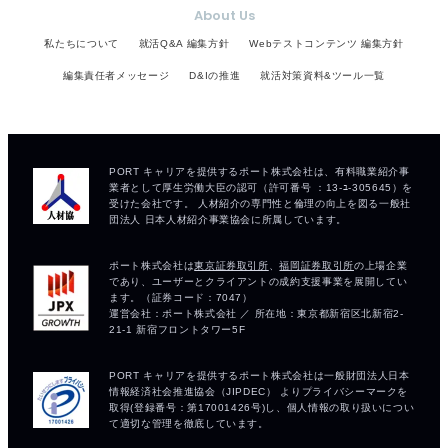
About Us
私たちについて
就活Q&A 編集方針
Webテストコンテンツ 編集方針
編集責任者メッセージ
D&Iの推進
就活対策資料&ツール一覧