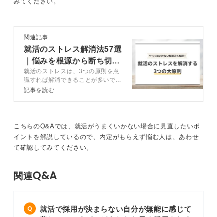
みてください。
関連記事
就活のストレス解消法57選
｜悩みを根源から断ち切り
就活のストレスは、3つの原則を意
楽に進める方法
識すれば解消できることが多いで
す。原則を踏まえ、原因別のストレ
記事を読む
ス解消法をキャリアコンサルタント
と解説します。就活中は誰しもスト
レスを抱えがちですが、こまめに解
消し楽に進めていきましょう。
こちらのQ&Aでは、就活がうまくいかない場合に見直したいポ
イントを解説しているので、内定がもらえず悩む人は、あわせ
て確認してみてください。
Q&A
関連
就活で採用が決まらない自分が無能に感じて