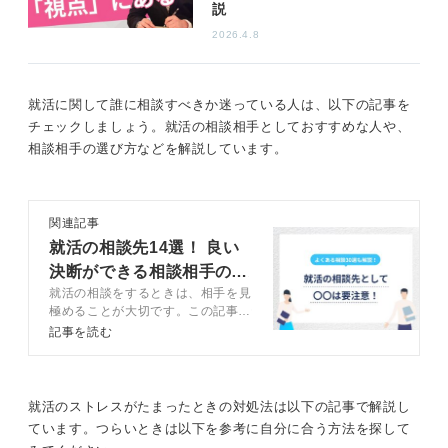
説
不安な雰囲気は面接官にも伝わる！ できるだけ前を
2026.4.8
向き切り替えよう
つらい気持ちをひきずっていると、その不安な雰囲気は
就活に関して誰に相談すべきか迷っている人は、以下の記事を
面接官にも伝わってしまいます。「これまではそうだっ
チェックしましょう。就活の相談相手としておすすめな人や、
たけれど、これからは違う」と意識して気持ちを切り替
相談相手の選び方などを解説しています。
えましょう。
たまには就職活動から完全に離れてリフレッシュする日
を作ったり、信頼できる人に話を聞いてもらったりする
関連記事
のも有効です。事実に流されず、前を向いていきましょ
就活の相談先14選！ 良い
う。
決断ができる相談相手の選
就活の相談をするときは、相手を見
び方も解説
0
極めることが大切です。この記事で
は、状況別におすすめの相談先や、
記事を読む
相談方法などについてキャリアコン
サルタントと解説します。また、相
談する前に解決できるよう、よくあ
る相談と回答も紹介しているので参
就活のストレスがたまったときの対処法は以下の記事で解説し
考にしてください。
ています。つらいときは以下を参考に自分に合う方法を探して