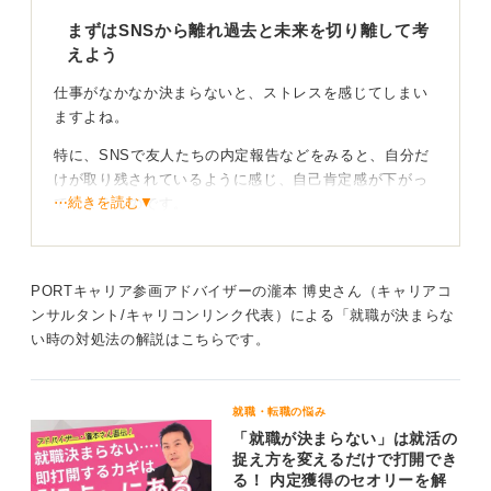
まずはSNSから離れ過去と未来を切り離して考
えよう
仕事がなかなか決まらないと、ストレスを感じてしまい
ますよね。
特に、SNSで友人たちの内定報告などをみると、自分だ
けが取り残されているように感じ、自己肯定感が下がっ
⋯続きを読む▼
てしまうものです。
そうした情報は見てもつらくなるだけなので、まずは意
識的にSNSから距離を置くことをおすすめします。
PORTキャリア参画アドバイザーの瀧本 博史さん（キャリアコ
そして、「決まらなかったのは、あくまでこれまでの話
ンサルタント/キャリコンリンク代表）による「就職が決まらな
だ」と考えることが大切です。これまでの不採用は、あ
い時の対処法の解説はこちらです。
なたの全人格が否定されたわけではなく、単にその企業
とのご縁がなかっただけです。
就職・転職の悩み
今までご縁がなかったという事実はありますが、明日以
「就職が決まらない」は就活の
降もそうだとは限りません。未来のことは誰にもわかり
捉え方を変えるだけで打開でき
ません。
る！ 内定獲得のセオリーを解