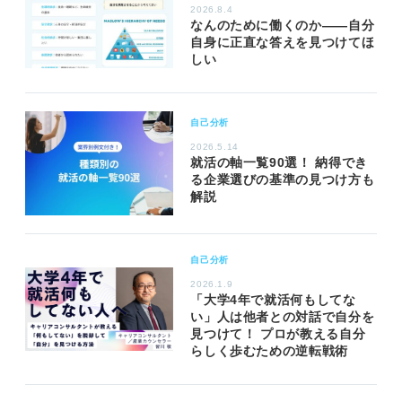
2026.8.4
なんのために働くのか――自分
自身に正直な答えを見つけてほ
しい
自己分析
2026.5.14
就活の軸一覧90選！ 納得でき
る企業選びの基準の見つけ方も
解説
自己分析
2026.1.9
「大学4年で就活何もしてな
い」人は他者との対話で自分を
見つけて！ プロが教える自分
らしく歩むための逆転戦術