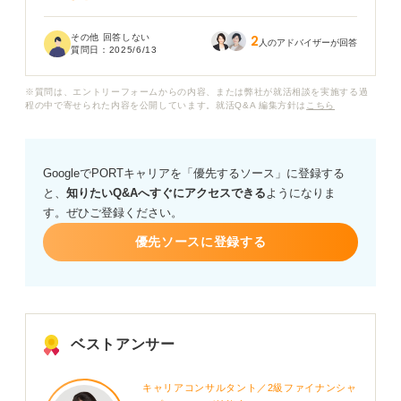
このまま仕事が決まらないのではという不安と、先の見
その他 回答しない
2
えない状況への焦りで、精神的にもかなりきつくなって
人のアドバイザーが回答
質問日：
2025/6/13
います。
※質問は、エントリーフォームからの内容、または弊社が就活相談を実施する過
キャリアコンサルタントの方にお伺いしたいのですが、
程の中で寄せられた内容を公開しています。就活Q&A 編集方針は
こちら
仕事が決まらないことによるストレスを和らげ、前向き
に就職活動を続けるためには、どんな工夫をすればよい
でしょうか？ 何か具体的なアドバイスがあれば教えてい
GoogleでPORTキャリアを「優先するソース」に登録する
ただきたいです。
と、
知りたいQ&Aへすぐにアクセスできる
ようになりま
す。ぜひご登録ください。
優先ソースに登録する
ベストアンサー
キャリアコンサルタント／2級ファイナンシャ