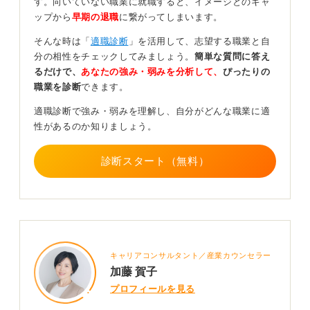
一人で悩まず周囲のサポートを活用するのもおすす
す。向いていない職業に就職すると、イメージとのギャ
め！
ップから
早期の退職
に繋がってしまいます。
そんな時は「
適職診断
」を活用して、志望する職業と自
一人で悩みを抱え込まず、大学のキャリアセンターや信
分の相性をチェックしてみましょう。
簡単な質問に答え
頼できる人に現状を相談することも、精神的な負担を軽
るだけで、
あなたの強み・弱みを分析して、
ぴったりの
減し、客観的な視点を得るために非常に重要です。
職業を診断
できます。
キャリアアドバイザーは、あなたの状況に合わせた具体
適職診断で強み・弱みを理解し、自分がどんな職業に適
的なアドバイスや、時には精神的なサポート、さらには
性があるのか知りましょう。
新たな求人情報の提供もしてくれる可能性があります。
また、大学4年生で状況が長引いているのであれば、就職
診断スタート（無料）
エージェントに登録し、大学のサポートと併用して、非
公開求人の紹介や専門的な面接対策といった多角的な支
援を受けるのも有効な手段となります。
3
キャリアコンサルタント／産業カウンセラー
加藤 賀子
プロフィールを見る