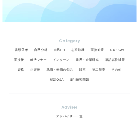
Category
書類選考
自己分析
自己PR
志望動機
面接対策
GD・GW
面接後
就活マナー
インターン
業界・企業研究
筆記試験対策
資格
内定後
就職・転職の悩み
既卒
第二新卒
その他
就活Q&A
SPI練習問題
Adviser
アドバイザー一覧