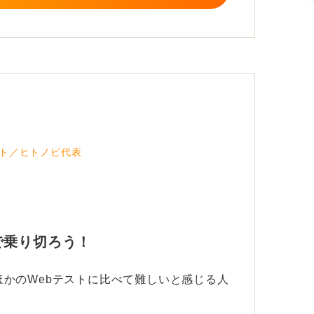
早く解くスキルと問題を飛ばすスキル判断力
ト／ヒトノビ代表
で乗り切ろう！
かのWebテストに比べて難しいと感じる人