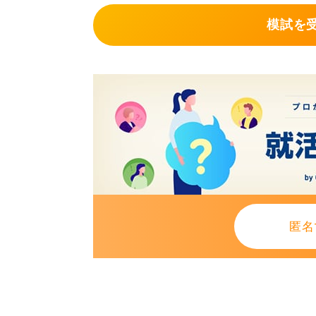
市販の問題集や模擬テストを繰り返
模試を
で出題されるのかを体に叩き込むし
何度も練習するなかで、時間配分の
式を把握して、そこを重点的に攻略
1
匿名