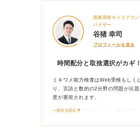
国家資格キャリアコン
バイザー
谷猪 幸司
プロフィールを見る
時間配分と取捨選択がカギ
ミキワメ能力検査はWeb受検もしく
り、言語と数的の2分野の問題が出
度が重視されます。
⋯続きを読む▼
出題される問題としては、言語分野
彙の意味選択、長文読解です。
非言語分野（数的処理）においては