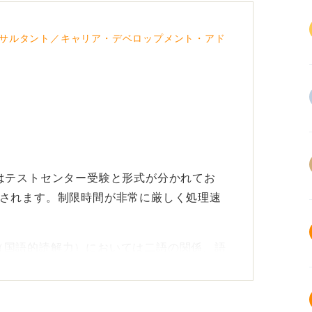
サルタント／キャリア・デベロップメント・アド
！
はテストセンター受験と形式が分かれてお
題されます。制限時間が非常に厳しく処理速
（国語的読解力）においては二語の関係、語
、四則演算、表の読み取り、順列・組み合わ