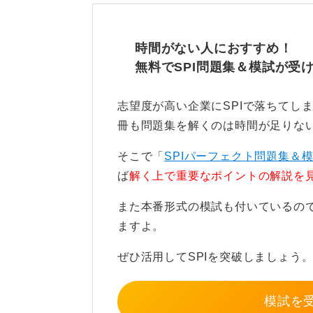
せ、条件整理、割合、速度算です。
時間がない人におすすめ！
無料でSPI問題集＆模試が受
最大の敵は時間制限！ 飛ば
志望度が高い企業にSPIで落ちてし
冊も問題集を解くのは時間が足りな
ミキワメの検査が難しいと感じられ
そこで「
SPIパーフェクト問題集＆
ている点や、問題の切り替えが頻繁
ば
解く上で重要なポイントの解説を
に慣れていないと不利になる点が挙
また本番形式の模試も付いているの
そんな対策としては、SPIの問題を
ますよ。
り返すというものです。ケアレスミ
必要です。
ぜひ活用してSPIを突破しましょう
難問には時間をかけずに解ける問題
模試を
り40秒以上かかるのであれば飛ばす