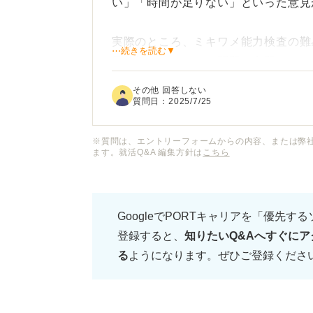
い」「時間が足りない」といった意見
実際のところ、ミキワメ能力検査の難
⋯続きを読む▼
具体的にどのような問題が出題され、
す。
その他 回答しない
質問日：
2025/7/25
特に、時間配分や効率的な解き方、も
体的なアドバイスをいただきたいです
※質問は、エントリーフォームからの内容、または弊
ます。就活Q&A 編集方針は
こちら
GoogleでPORTキャリアを「優先す
登録すると、
知りたいQ&Aへすぐにア
る
ようになります。ぜひご登録くださ