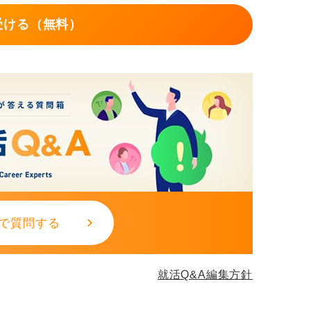
し解き、どのような問題が、どのような形式
受ける（無料）
かありません。
感覚をつかみ、自分が特に苦手とする問題形
していくのが効果的です。
で質問する
就活Q&A編集方針