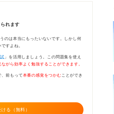
けられます
す判断力がスコアを左右する
まうのは本当にもったいないです。しかし何
いですよね。
る理由としては、時間が極端に短く設定され
模試
」を活用しましょう。この問題集を使え
で集中力を要すること、さらにパソコン操作
見ながら効率よく勉強することができます。
げられます。
で、前もって
本番の感覚をつかむ
ことができ
解くこと、そこから時間を意識して練習を繰
スを防ぐためにも1問ずつ丁寧に解くことが
。
からどんどん解いていきましょう。1問当た
受ける（無料）
ことをおすすめします。