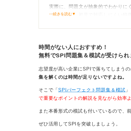
実際に、問題文が抽象的でわかりに
⋯続きを読む▼
ていたりと、初見で対応しにくい特
しかし、どのような能力検査にもい
ンが存在します。
時間がない人におすすめ！
そのため、十分な対策をせずに臨む
無料でSPI問題集＆模試が受けられ
可能性があり注意が必要です。
志望度が高い企業にSPIで落ちてしまう
集を解くのは時間が足りないですよね。
問題集を繰り返し解き、苦手
そこで「
SPIパーフェクト問題集＆模試
」
で重要なポイントの解説を見ながら効率
また本番形式の模試も付いているので、
対策としては、あらゆる適性検査に
れることが 最も重要です。
ぜひ活用してSPIを突破しましょう。