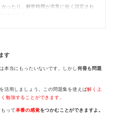
くかったり、解答時間が非常に短く設定され
徴があります。
えることですが、必ず問題には出題のパター
と、本来の力を発揮できずに終わってしまう
ます
のは本当にもったいないです。しかし
何冊も問題
パターンを克服しよう！
を活用しましょう。この問題集を使えば
解く上
よく勉強することができます。
前もって
本番の感覚
をつかむことができますよ。
共通しますが、とにかく問題のパターンに慣