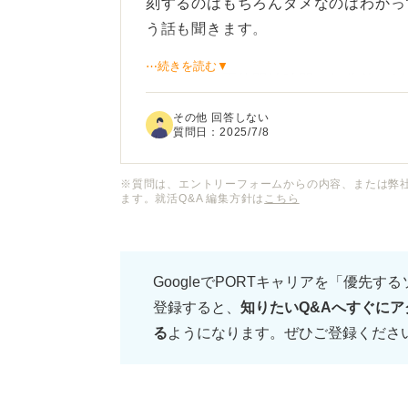
刻するのはもちろんダメなのはわかっ
う話も聞きます。
⋯続きを読む▼
一般的に、面接開始時間の何分前に到
が落ち着いて準備できる時間でしょう
その他 回答しない
質問日：
2025/7/8
※質問は、エントリーフォームからの内容、または弊
ます。就活Q&A 編集方針は
こちら
GoogleでPORTキャリアを「優先す
登録すると、
知りたいQ&Aへすぐにア
る
ようになります。ぜひご登録くださ