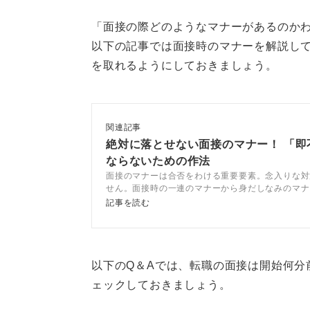
マナーを守ろう！ 早着時は会
「面接の際どのようなマナーがあるのか
以下の記事では面接時のマナーを解説し
もし指定された時間よりも大幅に早
を取れるようにしておきましょう。
をかけるのではなく、会場のロビー
場所で静かに待つのが良いでしょう
企業の方も面接の準備などで忙しく
関連記事
された時間の10分前くらいを目安に
絶対に落とせない面接のマナー！ 「即
ならないための作法
所で待機するのがマナーです。
面接のマナーは合否をわける重要要素。念入りな対
せん。面接時の一連のマナーから身だしなみのマナ
落ち着いて最終確認などをする時間
アコンサルタントが徹底解説します。集団面接やW
記事を読む
ーも紹介するので、参考にしてください。
0
以下のQ＆Aでは、転職の面接は開始何分
ェックしておきましょう。