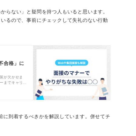
場外で待機
わからない」と疑問を持つ人もいると思います。
ているので、事前にチェックして失礼のない行動
く到着してしまった場合は、すぐに受付に声
や外のベンチなど、企業側の迷惑にならない
。
されている可能性があるため、受付には指定
声をかけるようにし、それまではそうした場
不合格」に
策が欠かせま
ーまでキャリ
に充ててください。
EB面接のマナ
前に到着するべきかを解説しています。併せてチ