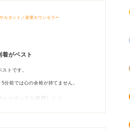
サルタント／産業カウンセラー
到着がベスト
ベストです。
、5分前では心の余裕が持てません。
フォーマンスを発揮しよう
するなどして心を落ち着かせ、面接に臨む準