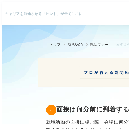
キャリアを前進させる「ヒント」が全てここに
トップ
就活Q&A
就活マナー
面接は
面接は何分前に到着す
就職活動の面接に臨む際、会場に何分