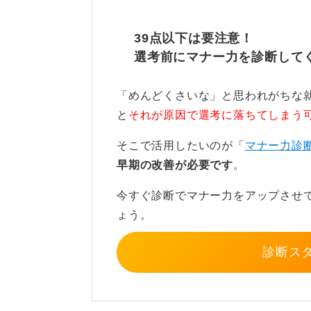
大きなビルに入っている企業の場合
し、指定された時間に合わせて入館
39点以下は要注意！
選考前にマナー力を診断して
0
「めんどくさいな」と思われがちな
と
それが原因で選考に落ちてしまう
そこで活用したいのが「
マナー力診
早期の改善が必要です
。
今すぐ診断でマナー力をアップさせ
ょう。
診断ス