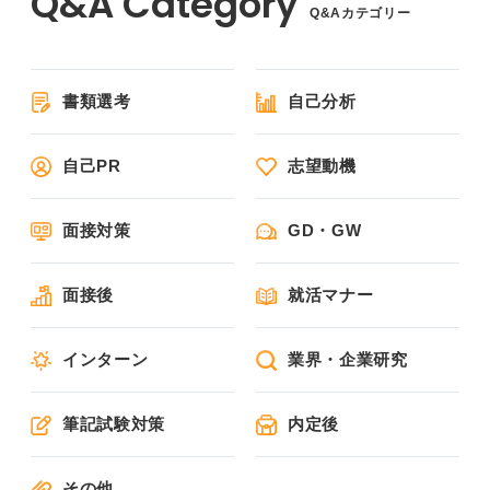
Q&Aカテゴリー
書類選考
自己分析
自己PR
志望動機
面接対策
GD・GW
面接後
就活マナー
インターン
業界・企業研究
筆記試験対策
内定後
その他