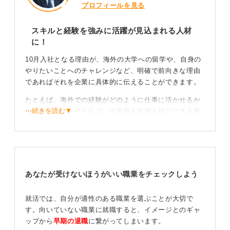
プロフィールを見る
スキルと経験を強みに活躍が見込まれる人材
に！
10月入社となる理由が、海外の大学への留学や、自身の
やりたいことへのチャレンジなど、明確で前向きな理由
であればそれを企業に具体的に伝えることができます。
たとえば、海外での経験がどのように仕事に活かせるか
⋯続きを読む▼
などをアピールできれば、企業側も採用を検討できる要
素になるのです。
10月入社に至った経緯や、そこで培ったスキルを適切に
アピールできれば、即戦力として期待される可能性があ
り、大きな強みとなります。
あなたが受けないほうがいい職業をチェックしよう
半年遅れは不利ではない！ 事前の学習でスタートダ
ッシュを切ろう
就活では、自分が適性のある職業を選ぶことが大切で
す。向いていない職業に就職すると、イメージとのギャ
ップから
早期の退職
に繋がってしまいます。
なかには、半年間の遅れを不安に感じる人もいるでしょ