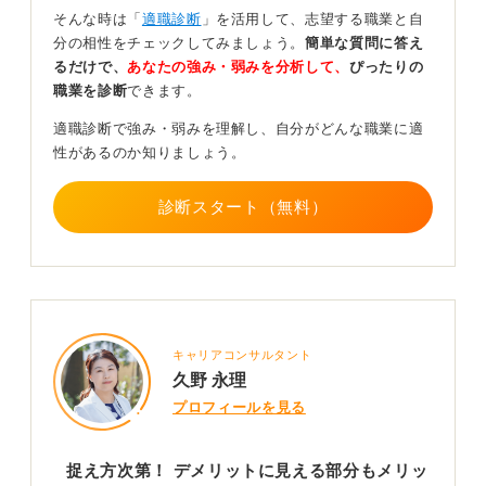
う。しかし、たとえ周囲の友人が一足早く社会人生活を
そんな時は「
適職診断
」を活用して、志望する職業と自
始めていたとしても、半年という期間はキャリア全体か
分の相性をチェックしてみましょう。
簡単な質問に答え
ら見れば決して大きな差ではありません。
るだけで、
あなたの強み・弱みを分析して、
ぴったりの
職業を診断
できます。
経験を積んでいけば、いずれ追いつくことができるから
です。心配な場合は、入社までにビジネスマナーや仕事
適職診断で強み・弱みを理解し、自分がどんな職業に適
に必要なコミュニケーション能力などを身に付けておき
性があるのか知りましょう。
ましょう。
企業側の研修負担も減り、スムーズに業務になじむこと
診断スタート（無料）
ができるでしょう。
0
キャリアコンサルタント
久野 永理
プロフィールを見る
捉え方次第！ デメリットに見える部分もメリッ