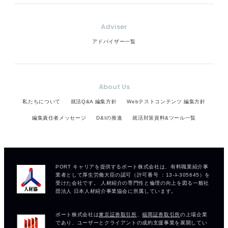
Adviser
アドバイザー一覧
About Us
私たちについて
就活Q&A 編集方針
Webテストコンテンツ 編集方針
編集責任者メッセージ
D&Iの推進
就活対策資料&ツール一覧