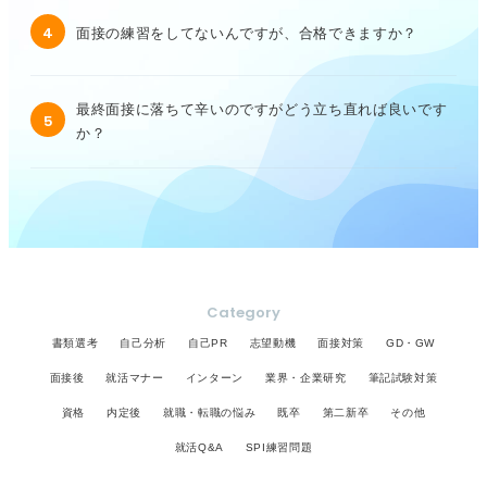
4
面接の練習をしてないんですが、合格できますか？
最終面接に落ちて辛いのですがどう立ち直れば良いです
5
か？
Category
書類選考
自己分析
自己PR
志望動機
面接対策
GD・GW
面接後
就活マナー
インターン
業界・企業研究
筆記試験対策
資格
内定後
就職・転職の悩み
既卒
第二新卒
その他
就活Q&A
SPI練習問題