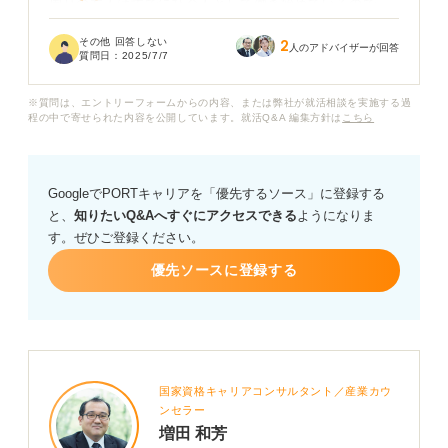
周りの友人はすでに社会人として働き始めているので、
少し不安もあります。10月入社ならではの利点や、入社
その他 回答しない
2
までの期間にやっておくと良いことなど、何かアドバイ
人のアドバイザーが回答
質問日：
2025/7/7
スがあれば教えてください。企業側の意図なども含め
て、詳しく教えていただけると嬉しいです。
※質問は、エントリーフォームからの内容、または弊社が就活相談を実施する過
程の中で寄せられた内容を公開しています。就活Q&A 編集方針は
こちら
GoogleでPORTキャリアを「優先するソース」に登録する
と、
知りたいQ&Aへすぐにアクセスできる
ようになりま
す。ぜひご登録ください。
優先ソースに登録する
国家資格キャリアコンサルタント／産業カウ
ンセラー
増田 和芳