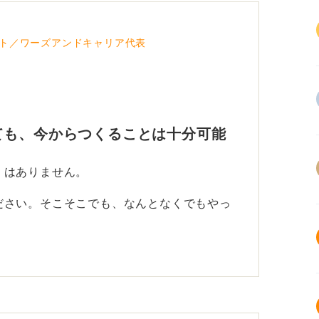
ト／ワーズアンドキャリア代表
ても、今からつくることは十分可能
くはありません。
ださい。そこそこでも、なんとなくでもやっ
工夫をしたこと、サークルで築いてきた人間
り返ることで立派なガクチカになります。
これから作ることも育てることもできます。