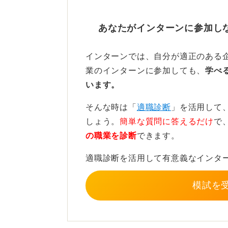
小さな経験を丁寧に振り返る
あなたがインターンに参加し
サークルやアルバイトで新しいポジ
インターンでは、自分が適正のある
や大学活動など小さなプロジェクト
業のインターンに参加しても、
学べ
段だといえます。
います。
興味のある業界や企業のインターン
そんな時は「
適職診断
」を活用して
就職活動のなかから自分の強みや関
しょう。
簡単な質問に答えるだけ
で
そのなかで大切なのは、好成績や成
の職業を診断
できます。
臨み、気づいたことや学んだことは
適職診断を活用して有意義なインタ
周りと比べたり、振り回される必要
寧に積み重ねていきましょう。ガク
模試を
ますよ。