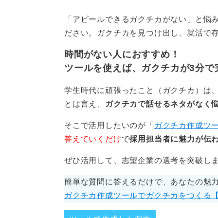
大切なのは「どれだけすごいことを
ったか」を言語化できるかどうかで
「アピールできるガクチカがない」と悩
分に評価される内容になります。
ださい。ガクチカを見つけ出し、就活で
結果よりプロセスが重要！ 
時間がない人におすすめ！
ツールを使えば、ガクチカが3分で
結果だけでなく、目標達成までのプ
学生時代に頑張ったこと（ガクチカ）は、
ことが重要です。
とは言え、
ガクチカで話せるネタがなく
今からインターンシップや資格取得
そこで活用したいのが「
ガクチカ作成ツ
焦らずご自身の経験を深掘りしてみ
答えていくだけ
で
採用担当者に魅力が伝
「これからの取り組み」もアピール
ぜひ活用して、志望企業の選考を突破し
とで、成長意欲のある人物としてポ
簡単な質問に答えるだけで、あなたの魅
ガクチカ作成ツールでガクチカをつくる
0