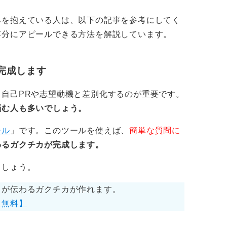
したか」ではなく、「自分なりにどう向き合
す。ありふれた経験でも、視点を変えれば十
みを抱えている人は、以下の記事を参考にしてく
存分にアピールできる方法を解説しています。
今から作ることも検討してみよう
完成します
ロセスで何を学び、どう成長したのかを語る
自己PRや志望動機と差別化するのが重要です。
悩む人も多いでしょう。
に挑戦することももちろん有効であるため、
ール
」です。このツールを使えば、
簡単な質問に
てください。
わるガクチカが完成します。
材料になります。未来に向けた努力を示すこ
ましょう。
ジティブな印象を与えることができます。
力が伝わるガクチカが作れます。
【無料】