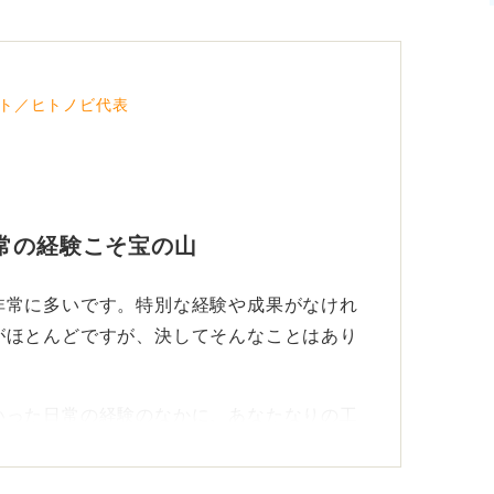
ト／ヒトノビ代表
常の経験こそ宝の山
非常に多いです。特別な経験や成果がなけれ
がほとんどですが、決してそんなことはあり
いった日常の経験のなかに、あなたなりの工
。