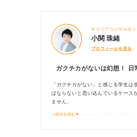
0
キャリアコンサルタン
小関 珠緒
プロフィールを見る
ガクチカがないは幻想！ 日
「ガクチカがない」と感じる学生は
ばならないと思い込んでいるケース
ません。
⋯続きを読む▼
アルバイトやサークル活動、学業と
夫や課題解決の経験が必ずあります