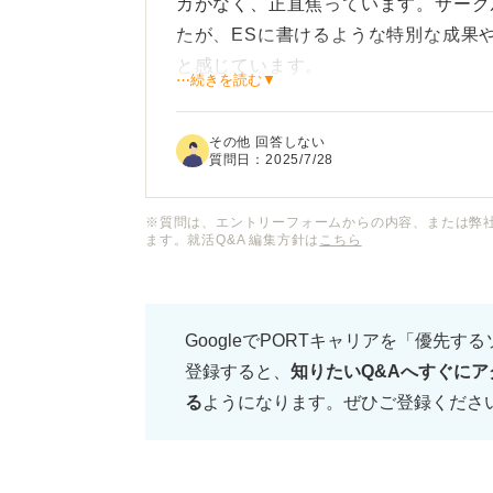
カがなく、正直焦っています。サーク
たが、ESに書けるような特別な成果
と感じています。
⋯続きを読む▼
大学3年生でガクチカがない場合、今
その他 回答しない
質問日：
2025/7/28
具体的な行動や、どのようにガクチカ
をお願いします。
※質問は、エントリーフォームからの内容、または弊
ます。就活Q&A 編集方針は
こちら
GoogleでPORTキャリアを「優先す
登録すると、
知りたいQ&Aへすぐにア
る
ようになります。ぜひご登録くださ