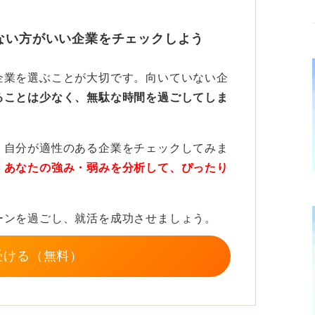
ことから始めよう！
ない方がいい企業をチェックしよう
ションにチャレンジしてみる、ボランティア
企業を選ぶことが大切です。向いていない企
に自分からかかわってみる、なども有効な手
ることは少なく、無駄な時間を過ごしてしま
シップや説明会に参加してみるなど、実際の
、自分が適性のある企業をチェックしてみま
心を深堀するのも良いです。
、
あなたの強み・弱みを分析して、ぴったり
果を目指すことではなく、どのような姿勢で
何かを考えることです。
ーンを過ごし、就活を成功させましょう。
はありません。今から自分ができる一歩を丁
チカは今この瞬間からでも、作ることができ
受ける（無料）