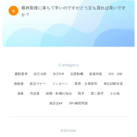
最終面接に落ちて辛いのですがどう立ち直れば良いです
5
か？
Category
書類選考
自己分析
自己PR
志望動機
面接対策
GD・GW
面接後
就活マナー
インターン
業界・企業研究
筆記試験対策
資格
内定後
就職・転職の悩み
既卒
第二新卒
その他
就活Q&A
SPI練習問題
Adviser