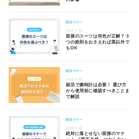
就活マナー
2026.5.29
面接のスーツは何色が正解？ 3
つの鉄則をおさえれば黒以外で
もOK
就活マナー
2026.5.29
就活で腕時計は必要！ 選び方
から使用前に確認すべきことま
で解説
就活マナー
2026.6.18
絶対に落とせない面接のマナ