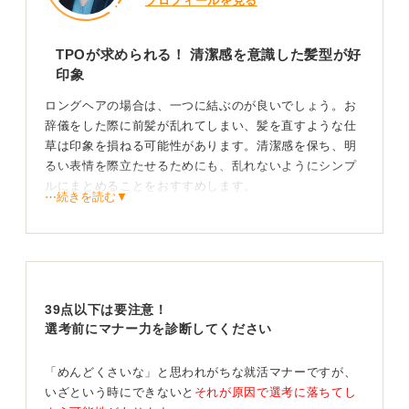
プロフィールを見る
TPOが求められる！ 清潔感を意識した髪型が好
印象
ロングヘアの場合は、一つに結ぶのが良いでしょう。お
辞儀をした際に前髪が乱れてしまい、髪を直すような仕
草は印象を損ねる可能性があります。清潔感を保ち、明
るい表情を際立たせるためにも、乱れないようにシンプ
ルにまとめることをおすすめします。
⋯続きを読む▼
髪色は黒が無難であり、TPOをわきまえる姿勢が大切だ
と言われています。
相手に配慮した身だしなみであなたらしさを伝えよ
う
39点以下は要注意！
選考前にマナー力を診断してください
髪型や服装は、あなたという人間性を伝える第一歩で
す。相手に不快感を与えないように配慮するという誠実
「めんどくさいな」と思われがちな就活マナーですが、
な姿勢が、社会人としての基本です。
いざという時にできないと
それが原因で選考に落ちてし