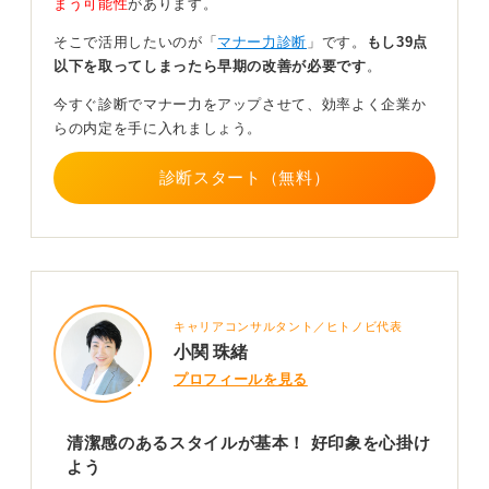
まう可能性
があります。
自分らしさと相手への配慮のバランスを考える良い機会
になります。
そこで活用したいのが「
マナー力診断
」です。
もし39点
以下を取ってしまったら早期の改善が必要です
。
0
今すぐ診断でマナー力をアップさせて、効率よく企業か
らの内定を手に入れましょう。
診断スタート（無料）
キャリアコンサルタント／ヒトノビ代表
小関 珠緒
プロフィールを見る
清潔感のあるスタイルが基本！ 好印象を心掛け
よう