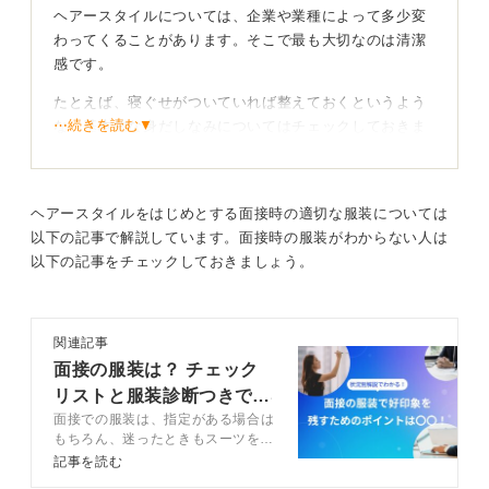
ヘアースタイルについては、企業や業種によって多少変
わってくることがあります。そこで最も大切なのは清潔
感です。
たとえば、寝ぐせがついていれば整えておくというよう
⋯続きを読む▼
な、基本的な身だしなみについてはチェックしておきま
しょう。
しっかりと表情が伝わる髪型で明るい印象にしよう
ヘアースタイルをはじめとする面接時の適切な服装については
以下の記事で解説しています。面接時の服装がわからない人は
そのうえで、顔周りをすっきりと見せることをおすすめ
以下の記事をチェックしておきましょう。
します。前髪が目にかかったりすると、表情が伝わりに
くく暗い印象になりがちです。長い場合はピンでとめる
などの工夫をすると良いでしょう。
関連記事
髪色については、基本的には黒髪かそれに近い落ち着い
面接の服装は？ チェック
た色が安心です。特に金融や医療など、堅実さが求めら
リストと服装診断つきで解
れる業界では注意が必要ですね。
面接での服装は、指定がある場合は
説
もちろん、迷ったときもスーツを選
志望する業界を確認したうえで、ヘアースタイルに気を
ぶのが安心です。指定がない、もし
記事を読む
付けていきましょう。
くは私服と指定されたときはオフィ