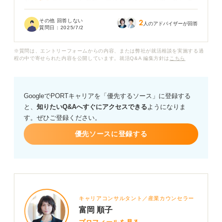
私はロングヘアーなので一つにまとめようと思っていま
すが、前髪の長さや分け方、髪色なども、どの程度まで
その他 回答しない
2
許容されるのか気になります。清潔感を保ちつつ、自分
人のアドバイザーが回答
質問日：
2025/7/2
らしさを出すためにはどうすれば良いでしょうか？ ま
た、面接中に髪が乱れたりしないか心配で、どのような
※質問は、エントリーフォームからの内容、または弊社が就活相談を実施する過
セットをすれば崩れにくいのかも知りたいです。
程の中で寄せられた内容を公開しています。就活Q&A 編集方針は
こちら
就職活動の面接で、女子のヘアースタイルはどのような
点に気を付ければ、採用担当者に良い印象を与えられる
GoogleでPORTキャリアを「優先するソース」に登録する
でしょうか？ 長さ別のセット方法や、避けるべき髪型な
と、
知りたいQ&Aへすぐにアクセスできる
ようになりま
ど、具体的なアドバイスをお願いします。
す。ぜひご登録ください。
優先ソースに登録する
キャリアコンサルタント／産業カウンセラー
富岡 順子