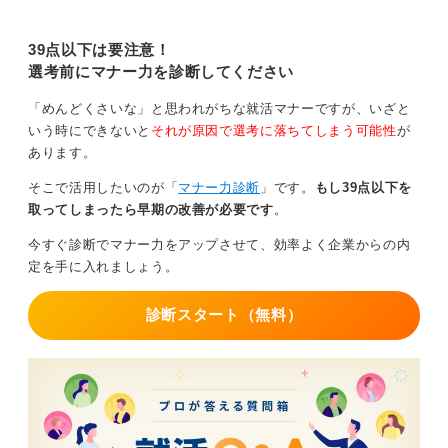
スカジュアルを着用しましょう。今
回は面接の服装についてキャリアコ
0
ンサルタントが詳しく解説している
39点以下は要注意！
ので参考にしてみてください。
選考前にマナー力を診断してください
「めんどくさいな」と思われがちな就活マナーですが、いざと
いう時にできないと
それが原因で選考に落ちてしまう可能性
が
あります。
そこで活用したいのが「
マナー力診断
」です。
もし39点以下を
取ってしまったら早期の改善が必要です
。
今すぐ診断でマナー力をアップさせて、効率よく企業からの内
定を手に入れましょう。
診断スタート（無料）