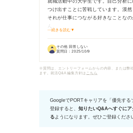
就職活動中の大学生です。自己分析に
つけ出すことに苦戦しています。漠然
それが仕事につながる好きなことなの
ん。
⋯続きを読む▼
自己分析において、本当に自分が情熱
その他 回答しない
は、どんな方法や視点が有効なのでし
質問日：
2025/10/9
事に結びつけるためのヒントがあれば
※質問は、エントリーフォームからの内容、または弊
ます。就活Q&A 編集方針は
こちら
GoogleでPORTキャリアを「優先す
登録すると、
知りたいQ&Aへすぐにア
る
ようになります。ぜひご登録くださ