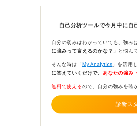
を思い出すことが重要です。
その楽しいと感じた瞬間に、あなた
自己分析ツールで今月中に自
のヒントが隠されています。
自分の弱みはわかっていても、強み
仕事選びは自分軸！ 業界や
に強みって言えるのかな？」
と悩ん
そうして見つかった好きを軸に業界
そんな時は「
My Analytics
」を活用
う仕事が見つかりやすくなります。
に答えていくだけで、
あなたの強み
ここで注意してほしいのは、あくま
無料で使える
ので、自分の強みを確
業を主軸にしてしまうと、単なる憧
しまうことになりかねません。
診断ス
それは、面接で本来の自分とは違う
す。就職活動の主役は、ほかの誰で
ださい。