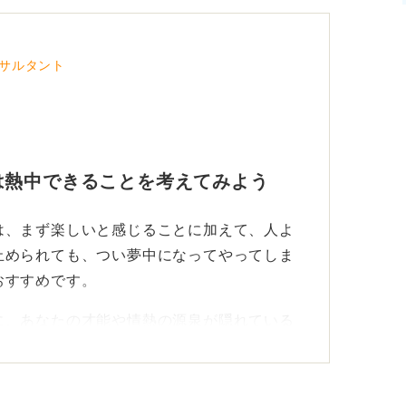
サルタント
は熱中できることを考えてみよう
は、まず楽しいと感じることに加えて、人よ
止められても、つい夢中になってやってしま
おすすめです。
に、あなたの才能や情熱の源泉が隠れている
なる趣味の好きとは限らないのです。
楽しさを感じるかを深堀しよう