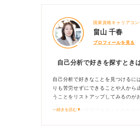
0
国家資格キャリアコン
畠山 千春
プロフィールを見る
自己分析で好きを探すとき
自己分析で好きなことを見つけるに
りも苦労せずにできることや人から
うことをリストアップしてみるのが
⋯続きを読む▼
得意なことや没頭できることのなか
ことが多いです。仕事の好きは、単
好きな理由を分析！ どこに