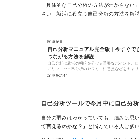
「具体的な自己分析の方法がわからない
重要なのは、それらの対象物のどの
さい。就活に役立つ自己分析の方法を解
す。
たとえば「コスメが好き」という場
関連記事
か、成分を調べて効果を試すのが好
自己分析マニュアル完全版｜今すぐで
まったく異なります。
つながる方法を解説
自己分析は就活の明暗を分ける重要なポイント。自
前者はデザイン、後者は研究開発と
メリットや自己分析のやり方、注意点などをキャリ
ントが解説します。自分に合った自己分析方法を見
記事を読む
好きなことの対象そのものではなく
企業選びに活かしましょう。
掘りすることで、仕事につながる好
自己分析ツールで今月中に自己分
0
自分の弱みはわかっていても、強みは思
て言えるのかな？」
と悩んでいる人は多