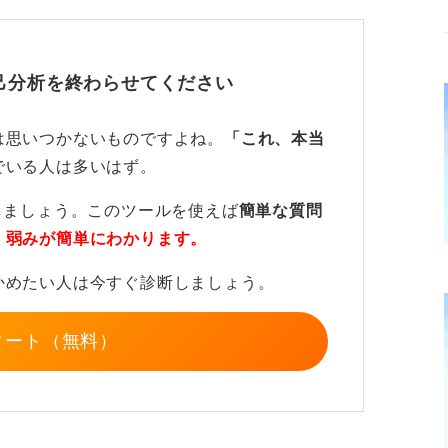
の価値観や興味の方向性、つまり好きなこと
己分析を終わらせてください
は思いつかないものですよね。
「これ、本当
企業ばかり見ないようにしよう
でいる人は多いはず。
や企業研究を進めていくと、自分に本当に合
しましょう。このツールを使えば
簡単な質問
・弱みが簡単にわかります。
で主軸は自分自身に置くことです。業界や企
かめたい人は今すぐ診断しましょう。
れだけで会社を選んでしまい、背伸びをして
タート（無料）
ことを話してしまうリスクにもつながりま
もない自分自身だということを忘れないでく