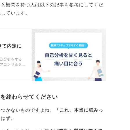
」と疑問を持つ人は以下の記事を参考にしてくだ
側面に惹かれているのかを分析することで
説しています。
合でも、パッケージのビジュアルが好きなの
きなのかによって、その人の興味の方向性は
きて内定に
己分析をする
いった職種につながるかもしれません。
アコンサルタ
つけて選考や
、どのような行為に楽しさを感じるのかを深
きが見えてくるでしょう。
析を終わらせてください
いつかないものですよね。
「これ、本当に強みっ
いはず。