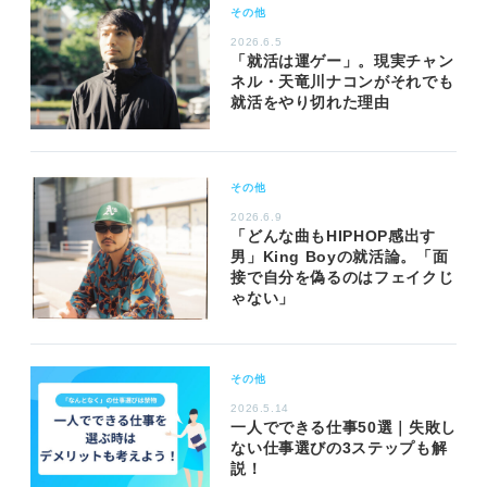
その他
2026.6.5
「就活は運ゲー」。現実チャン
ネル・天竜川ナコンがそれでも
就活をやり切れた理由
その他
2026.6.9
「どんな曲もHIPHOP感出す
男」King Boyの就活論。「面
接で自分を偽るのはフェイクじ
ゃない」
その他
2026.5.14
一人でできる仕事50選｜失敗し
ない仕事選びの3ステップも解
説！