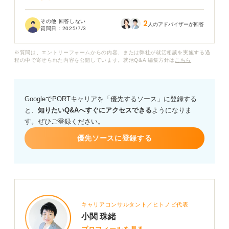
入室のタイミングや話し始め、終了の仕方など、具体的
その他 回答しない
2
にどのような流れで進むことが多いのでしょうか？
人のアドバイザーが回答
質問日：
2025/7/3
また、オンラインならではのマナーや、スムーズに進め
※質問は、エントリーフォームからの内容、または弊社が就活相談を実施する過
るためのコツがあれば教えていただきたいです。服装や
程の中で寄せられた内容を公開しています。就活Q&A 編集方針は
こちら
背景なども含め、アドバイスをお願いします。
GoogleでPORTキャリアを「優先するソース」に登録する
と、
知りたいQ&Aへすぐにアクセスできる
ようになりま
す。ぜひご登録ください。
優先ソースに登録する
キャリアコンサルタント／ヒトノビ代表
小関 珠緒