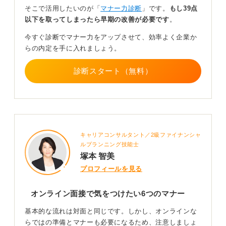
そこで活用したいのが「
マナー力診断
」です。
もし39点
以下を取ってしまったら早期の改善が必要です
。
当日は、トラブルに備えて5分前には入室しておきましょ
う。相手が入室したら、笑顔でカメラを見ながら挨拶と
今すぐ診断でマナー力をアップさせて、効率よく企業か
自己紹介をおこない、その後は準備した質問を中心に会
らの内定を手に入れましょう。
話を進めます。
診断スタート（無料）
オンラインでは表情や反応が伝わりにくいため、あいづ
ちやうなずきを少し大きめにし、カメラ目線を意識する
ことも大切です。
終了時間の5分前には「あと少しでお時間ですね」と伝
え、感謝の言葉と共に締めくくるようにしましょう。
キャリアコンサルタント／2級ファイナンシャ
最後は「本日はありがとうございました。失礼します」
ルプランニング技能士
と挨拶し、お辞儀をした後、相手が退出するのを待つか
塚本 智美
様子を見て自分が退出します。切断する際には「それで
プロフィールを見る
は、失礼します」と一言添えると丁寧であるため、覚え
ておきましょう。
オンライン面接で気をつけたい6つのマナー
0
基本的な流れは対面と同じです。しかし、オンラインな
らではの準備とマナーも必要になるため、注意しましょ