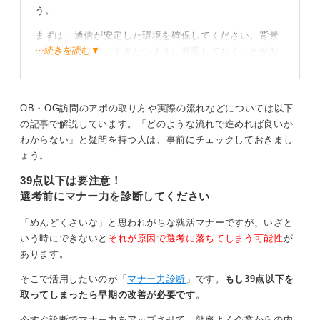
う。
まずは、通信が安定した環境を確保してください。背景
⋯続きを読む▼
は、生活感を出しすぎないように整理しておくことがお
すすめです。
また、顔が暗く映るような逆光は避け、カメラと目線の
高さを合わせましょう。そして、2〜3分前を目安に入室
OB・OG訪問のアポの取り方や実際の流れなどについては以下
しておくことが望ましいと言えます。
の記事で解説しています。「どのような流れで進めれば良いか
わからない」と疑問を持つ人は、事前にチェックしておきまし
ょう。
「反応は大きめに」が鉄則！ 画面越しでも意欲をア
ピールしよう
39点以下は要注意！
選考前にマナー力を診断してください
面接中、画面越しでは気持ちが伝わりにくいです。その
ため、対面以上に意識してあいづちを打ったり、うなず
「めんどくさいな」と思われがちな就活マナーですが、いざと
いたりすることが大切だと覚えておきましょう。
いう時にできないと
それが原因で選考に落ちてしまう可能性
が
あります。
服装はビジネスカジュアルが無難です。最後にきちんと
お礼の挨拶をしてから、接続を切ることも忘れないよう
そこで活用したいのが「
マナー力診断
」です。
もし39点以下を
にしましょう。
取ってしまったら早期の改善が必要です
。
今すぐ診断でマナー力をアップさせて、効率よく企業からの内