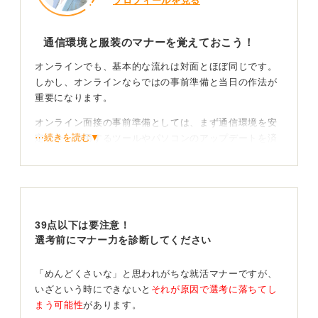
プロフィールを見る
通信環境と服装のマナーを覚えておこう！
オンラインでも、基本的な流れは対面とほぼ同じです。
しかし、オンラインならではの事前準備と当日の作法が
重要になります。
オンライン面接の事前準備としては、まず通信環境を安
⋯続きを読む▼
定させ、使用するツールやパソコンのアップデートを済
ませておきましょう。
カメラやマイクの動作確認も必ずおこないます。背景は
整理整頓された場所を選ぶか、バーチャル背景を利用す
ると良いです。
39点以下は要注意！
服装についても、「私服でかまいません」と言われて
選考前にマナー力を診断してください
も、ジャケットを羽織るなどオフィスカジュアルを意識
することが望ましいと言えます。また、メモ帳と筆記用
「めんどくさいな」と思われがちな就活マナーですが、
具を手元に用意しておくと便利です。
いざという時にできないと
それが原因で選考に落ちてし
まう可能性
があります。
当日は丁寧かつわかりやすいリアクションが大切