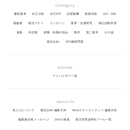
Category
書類選考
自己分析
自己PR
志望動機
面接対策
GD・GW
面接後
就活マナー
インターン
業界・企業研究
筆記試験対策
資格
内定後
就職・転職の悩み
既卒
第二新卒
その他
就活Q&A
SPI練習問題
Adviser
アドバイザー一覧
About Us
私たちについて
就活Q&A 編集方針
Webテストコンテンツ 編集方針
編集責任者メッセージ
D&Iの推進
就活対策資料&ツール一覧