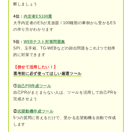
断しましょう
将来像を描かないままだとどうなるの？ 明確にせ
ずに就活を進めるリスク
4位：
内定者ES100選
企業とマッチしていないと判断されて選考
大手内定者のESが見放題！100種類の事例から受かるES
通過率が下がる
の作り方がわかります
早期離職につながる
5位：
WEBテスト対策問題集
SPI、玉手箱、TG-WEBなどの頻出問題をこれ1つで効率
キャリアの成長が遅れる
的に対策できます
必要のない不安やストレスがたまる
【併せて活用したい！】
選考前に必ず使ってほしい厳選ツール
将来像の描き方4ステップ！ 歩むべき道を言語化し
よう
①
自己PR作成ツール
自己PRがまとまらない人は、ツールを活用して自己PRを
①マインドマップで自己分析を深める
完成させよう
②必要な能力やスキルを洗い出す
②
志望動機作成ツール
5つの質問に答えるだけで、受かる志望動機を自動で作成
③時系列順で整理する
します
④一貫性があるか・実現可能かをチェック