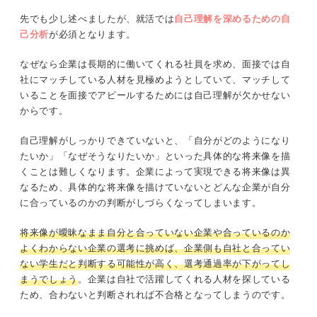
先でも少し述べましたが、就活では
自己理解を深めるための自
己分析
が必須となります。
なぜなら企業は長期的に働いてくれる社員を求め、面接では自
社にマッチしている人材を見極めようとしていて、マッチして
いることを面接でアピールするためには自己理解が欠かせない
からです。
自己理解がしっかりできていないと、「自分がどのようになり
たいか」「なぜそうなりたいか」といった具体的な将来像を描
くことは難しくなります。企業によって実現できる将来像は異
なるため、具体的な将来像を描けていないとどんな企業が自分
に合っているのかの判断がしづらくなってしまいます。
将来像が曖昧なまま自分と合っていない企業や合っているのか
よくわからない企業の選考に挑めば、企業側も自社と合ってい
ない学生だと判断する可能性が高く、選考通過率が下がってし
まうでしょう
。企業は自社で活躍してくれる人材を探している
ため、合わないと判断されれば不合格となってしまうのです。