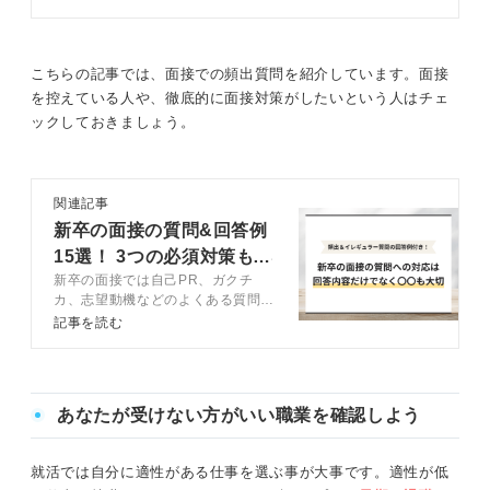
けられるだけでなく、自分がやりた
い業務に配属される可能性が高くな
ります。この記事では、面接でキャ
リアプランについて聞かれた際の正
こちらの記事では、面接での頻出質問を紹介しています。面接
しい答え方について、キャリアコン
を控えている人や、徹底的に面接対策がしたいという人はチェ
サルタントのアドバイスを交えつつ
ックしておきましょう。
解説します。
関連記事
新卒の面接の質問&回答例
15選！ 3つの必須対策も解
新卒の面接では自己PR、ガクチ
説
カ、志望動機などのよくある質問以
外にもさまざまなことが聞かれるた
記事を読む
め対策が必須です。この記事では厳
選質問110選と対策のポイントをキ
ャリアコンサルタントが解説しま
す。質問への準備を万全にして内定
あなたが受けない方がいい職業を確認しよう
をつかみましょう。
就活では自分に適性がある仕事を選ぶ事が大事です。適性が低