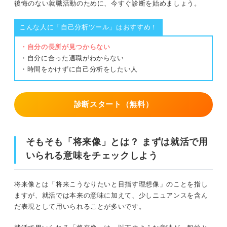
④一貫性があるか・実現可能かをチェックする
後悔のない就職活動のために、今すぐ診断を始めましょう。
ようにしよう！
こんな人に「自己分析ツール」はおすすめ！
就活の専門家3人に聞いてみた！ 当時の将来像と今歩んで
いる道は違う？
・自分の長所が見つからない
・自分に合った適職がわからない
幅広い世代を対象にキャリアや就職活動をおこなう有馬さんの
・時間をかけずに自己分析をしたい人
当時の将来像
一般企業人の転職相談・就活生への進路相談を担う野村さんの
診断スタート（無料）
当時の将来像
独立後さまざま人を対象に就職支援をしている吉野さんの将来
像
そもそも「将来像」とは？ まずは就活で用
いられる意味をチェックしよう
将来像がまったく思い浮かばない人向け！ 3つの対処法
将来像とは「将来こうなりたいと目指す理想像」のことを指し
①就活の専門家に相談する
ますが、就活では本来の意味に加えて、少しニュアンスを含ん
だ表現として用いられることが多いです。
②周囲の大人に目を向けてみる