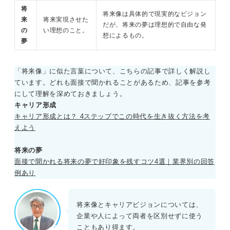
将
将来像は具体的で現実的なビジョン
来
将来実現させた
だが、将来の夢は理想的で自由な発
の
い理想のこと。
想によるもの。
夢
「将来像」に似た言葉について、こちらの記事で詳しく解説し
ています。どれも面接で聞かれることがあるため、記事を参考
にして理解を深めておきましょう。
キャリア形成
キャリア形成とは？ 4ステップでこの時代を生き抜く方法を考
えよう
将来の夢
面接で聞かれる将来の夢で好印象を残すコツ4選｜業界別の回答
例あり
将来像とキャリアビジョンについては、
企業や人によって両者を区別せずに使う
こともあり得ます。