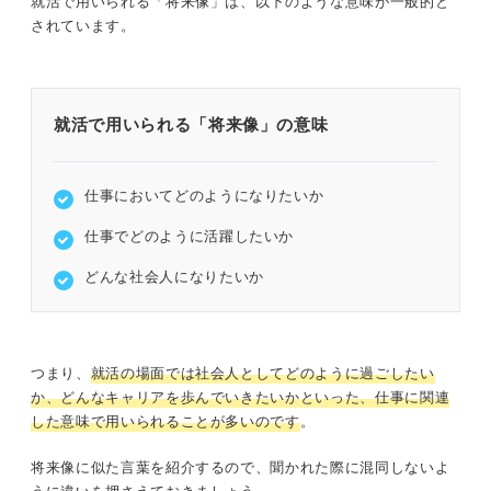
就活で用いられる「将来像」は、以下のような意味が一般的と
③応募先企業で先輩の将来像を聞いてみる
されています。
業界別7選！ 面接で聞かれる「将来像」の回答例文
①IT業界の例文
就活で用いられる「将来像」の意味
②広告業界の例文
仕事においてどのようになりたいか
③食品メーカーの例文
仕事でどのように活躍したいか
④商社業界の例文
どんな社会人になりたいか
⑤人材業界の例文
⑥コンサル業界の例文
つまり、
就活の場面では社会人としてどのように過ごしたい
か、どんなキャリアを歩んでいきたいかといった、仕事に関連
⑦金融業界の例文
した意味で用いられることが多いのです
。
疑問を解消！ 将来像を描く際に学生が抱えやすい悩みや
将来像に似た言葉を紹介するので、聞かれた際に混同しないよ