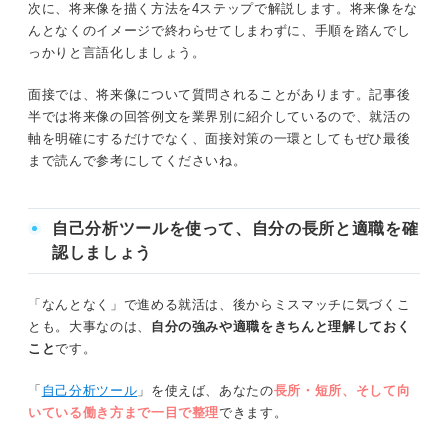
次に、将来像を描く方法を4ステップで解説します。将来像をな
将来像を描かないままだとどうなるの？ 明確にせずに就
んとなくのイメージで終わらせてしまわずに、手順を踏んでし
活を進めるリスク
業界別7選！ 面接で聞かれる「将来像」の回答例文
っかりと言語化しましょう。
①IT業界の例文
企業とマッチしていないと判断されて選考通過率が下がる
面接では、将来像について質問されることがあります。記事後
半では将来像の回答例文を業界別に紹介しているので、就活の
②広告業界の例文
早期離職につながる
軸を明確にするだけでなく、面接対策の一環としてもぜひ最後
まで読んで参考にしてくださいね。
③食品メーカーの例文
キャリアの成長が遅れる
④商社業界の例文
必要のない不安やストレスがたまる
自己分析ツールを使って、自分の長所と適職を確
⑤人材業界の例文
認しましょう
将来像の描き方4ステップ！ 歩むべき道を言語化しよう
⑥コンサル業界の例文
「なんとなく」で進める就活は、後からミスマッチに気づくこ
①マインドマップで自己分析を深める
⑦金融業界の例文
とも。大事なのは、
自分の強みや適職をきちんと理解しておく
こと
です。
②必要な能力やスキルを洗い出す
疑問を解消！ 将来像を描く際に学生が抱えやすい
「
自己分析ツール
」を使えば、あなたの
長所・短所、そして向
悩みや質問をチェックしよう
③時系列順で整理する
いている働き方まで一目で整理
できます。
理想の将来像を言語化して納得のいく将来を歩める