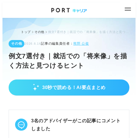
トップ
その他
例文7選付き｜就活での「将来像」を描く方法と見つけるヒント
その他
記事の編集責任者：
熊野 公俊
2026.6.16
例文7選付き｜就活での「将来像」を描
く方法と見つけるヒント
30秒で読める！AI要点まとめ
就活成功の鍵！将来像の重要性と描かないリス
ク
自己理解が深まり、本当にやりたいことが明確にな
る。
3名のアドバイザーがこの記事にコメント
就活の軸が定まり、今やるべきことが見えてくる。
面接対策になり、企業とのミスマッチを防げる。
しました
POINT：将来像は就活の軸や人生の軸を定め、納得