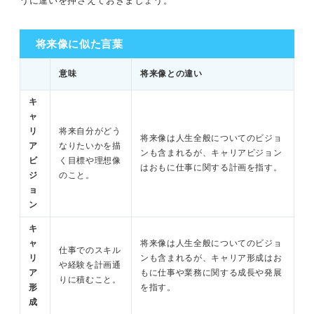
質問をチェックしよう
うに違いを押さえておきましょう。
理想の将来像を言語化して納得のいく将来を歩めるように
将来像に似た言葉
しよう！
意味
将来像との違い
キ
ャ
リ
将来自分がどう
将来像は人生全般についてのビジョ
ア
なりたいかを描
ンも含まれるが、キャリアビジョン
ビ
く目標や理想像
はおもに仕事に関する計画を指す。
ジ
のこと。
ョ
ン
キ
ャ
将来像は人生全般についてのビジョ
仕事でのスキル
リ
ンも含まれるが、キャリア形成はお
や経験を計画通
ア
もに仕事や業務に関する成長や発展
りに積むこと。
形
を指す。
成