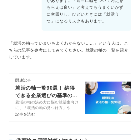
があります。「適当に嘘をついて内定を
もらえば良い」と考えてもうまくいかず
に空回りし、ひどいときには「就活う
つ」になるリスクもあります。
「就活の軸っていまいちよくわからない……」という人は、こ
ちらの記事を参考にしてみてください。就活の軸の一覧を紹介
しています。
関連記事
就活の軸一覧90選！ 納得
できる企業選びの基準の見
就活の軸の決め方に悩む就活生向け
つけ方も解説
に、「就活の軸の見つけ方」や「答
える際の注意点」をキャリアコンサ
記事を読む
ルタント監修により解説する記事で
す。就活の軸一覧90選と面接での
回答例45選も紹介するので、あな
たに合った就活の軸がきっと見つか