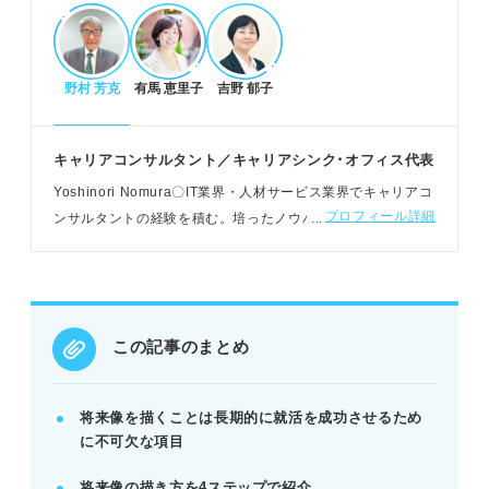
のいくキャリアを築くために必須。
野村 芳克
有馬 恵里子
吉野 郁子
将来像を描くステップ
マインドマップで自己分析を深め、理想像を具体化
する。
キャリアコンサルタント／キャリアシンク･オフィス代表
実現に必要な能力やスキルを洗い出し、情報を整理
Yoshinori Nomura〇IT業界・人材サービス業界でキャリアコ
する。
プロフィール詳細
ンサルタントの経験を積む。培ったノウハウをもとに、その
洗い出した項目を時系列で整理し、計画を立てる。
後はNPO支援団体として一般企業人の転職相談・就活生への
POINT：客観的に振り返り、実現可能かを確認する
進路相談を担う
ことで、より現実的な将来像になる。
この記事のまとめ
将来像が見つからない時の対処法と面接回答例
就活の専門家や周囲の大人に相談しヒントを得る。
応募先企業の先輩に話を聞き、具体的なイメージを
将来像を描くことは長期的に就活を成功させるため
持つ。
に不可欠な項目
業界別の回答例文を参考に、自身の将来像を言語化
将来像の描き方を4ステップで紹介
する。