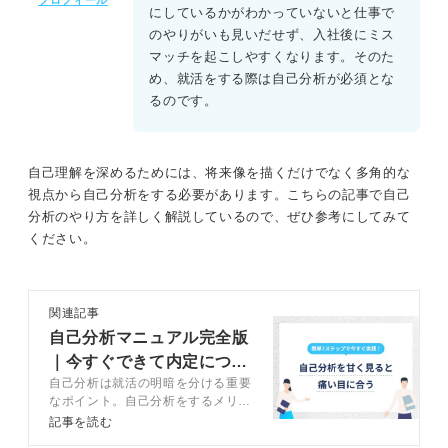
プロフィール
にしているかがわかっていないと仕事で
のやりがいも見いだせず、入社後にミス
マッチを起こしやすくなります。そのた
め、就活をする際は自己分析が必須とな
るのです。
自己理解を深めるためには、将来像を描くだけでなく多角的な
視点から自己分析をする必要があります。こちらの記事で自己
分析のやり方を詳しく解説しているので、ぜひ参考にしてみて
ください。
関連記事
自己分析マニュアル完全版
｜今すぐできて内定につな
自己分析は就活の明暗を分ける重要
がる方法を解説
なポイント。自己分析をするメリッ
トや自己分析のやり方、注意点など
記事を読む
をキャリアコンサルタントが解説し