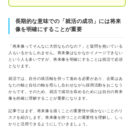
する
就活の専門家3人に聞いてみた！ 当時の将来像と今
長期的な意味での「就活の成功」には将来
長期的な意味での「就活の成功」には将来像を明確にする
歩んでいる道は違う？
ことが重要
像を明確にすることが重要
幅広い世代を対象にキャリアや就職活動を
おこなう有馬さんの当時の将来像
そもそも「将来像」とは？ まずは就活で用いられる意味
「将来像ってそんなに大切なものなの？」と疑問を抱いている
をチェックしよう
人もいるかもしれません。将来像はなかなかイメージできない
一般企業人の転職相談・就活生への進路相
という人も多いですが、将来像を明確にすることは就活で必須
談を担う野村さんの当時の将来像
なぜ重要なの？ 将来像を描くことが就活に活かせる4つの
となります。
独立後さまざま人を対象に就職支援をして
理由
いる吉野さんの将来像
就活では、自分の就活軸を持って進める必要があり、企業はあ
なたの軸と自社の軸を照らし合わせながら採用活動をおこなう
①自分が本当にやりたいことがわかり自己理解が深まるから
からです。そのため、就活で成功を収めるためには自分の将来
将来像がまったく思い浮かばない人向け！ 3つの対
像を的確に理解することが重要になります。
②今やるべきことがわかるから
処法
①就活の専門家に相談する
記事ではまず、将来像を描くことの重要性や描かないことのリ
③就活の軸が定まるから
スクを紹介します。将来像を持つことの重要性を理解し、しっ
②周囲の大人に目を向けてみる
かりと活用できるようにしていきましょう。
④面接の質問対策ができるから
③応募先企業で先輩の将来像を聞いてみる