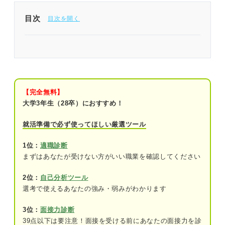
目次
長期的な意味での「就活の成功」には将来像を明確
にすることが重要
そもそも「将来像」とは？ まずは就活で用いられ
る意味をチェックしよう
【完全無料】
大学3年生（28卒）におすすめ！
なぜ重要なの？ 将来像を描くことが就活に活かせ
る4つの理由
就活準備で必ず使ってほしい厳選ツール
①自分が本当にやりたいことがわかり自己
1位：
適職診断
理解が深まるから
まずはあなたが受けない方がいい職業を確認してください
②今やるべきことがわかるから
2位：
自己分析ツール
選考で使えるあなたの強み・弱みがわかります
③就活の軸が定まるから
④面接の質問対策ができるから
3位：
面接力診断
39点以下は要注意！面接を受ける前にあなたの面接力を診