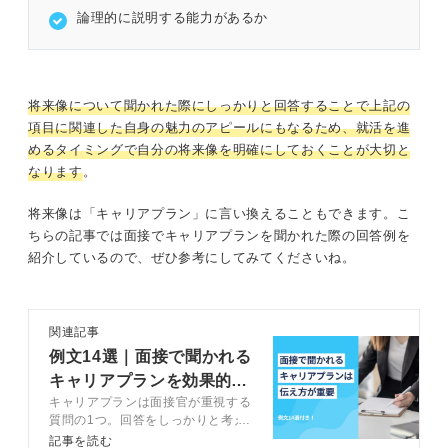
論理的に説明する能力があるか
将来像について聞かれた際にしっかりと回答することで上記の
項目に関連した自身の魅力のアピールにもなるため、就活を進
めるタイミングで自分の将来像を明確にしておくことが大切と
なります
。
将来像は「キャリアプラン」に言い換えることもできます。こ
ちらの記事では面接でキャリアプランを聞かれた際の回答例を
紹介しているので、ぜひ参考にしてみてくださいね。
関連記事
例文14選｜面接で聞かれる
キャリアプランを効果的に
キャリアプランは面接官が重視する
伝えるコツ4選
質問の1つ。回答をしっかりと考え
ることで、入社後のミスマッチを避
記事を読む