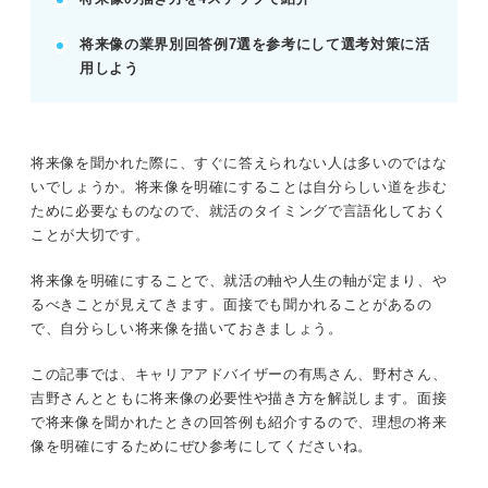
例：IT業界なら「技術とビジネスの橋渡し役として
将来像の業界別回答例7選を参考にして選考対策に活
貢献したい」。
用しよう
記事の該当箇所を見る
長期的な意味での「就活の成功」には将来像を
将来像を聞かれた際に、すぐに答えられない人は多いのではな
明確にすることが重要
いでしょうか。将来像を明確にすることは自分らしい道を歩む
そもそも「将来像」とは？ まずは就活で用い
ために必要なものなので、就活のタイミングで言語化しておく
られる意味をチェックしよう
ことが大切です。
なぜ重要なの？ 将来像を描くことが就活に活
かせる理由
将来像を明確にすることで、就活の軸や人生の軸が定まり、や
将来像を描かないままだとどうなるの？ 明確
るべきことが見えてきます。面接でも聞かれることがあるの
にせずに就活を進めるリスク
で、自分らしい将来像を描いておきましょう。
この記事では、キャリアアドバイザーの有馬さん、野村さん、
※AIの特性上、間違いが含まれている場合があります。記事本文
吉野さんとともに将来像の必要性や描き方を解説します。面接
と併せてご確認ください。
で将来像を聞かれたときの回答例も紹介するので、理想の将来
像を明確にするためにぜひ参考にしてくださいね。