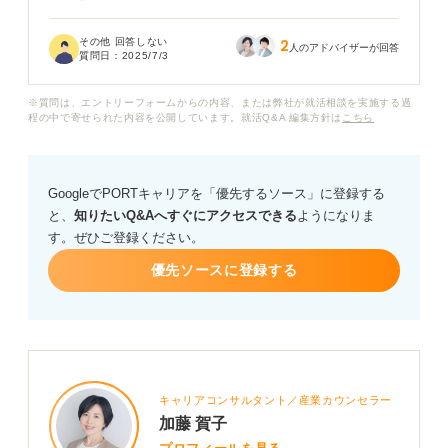
このまま面接対策をあまりしないと、就職活動に大きく
その他 回答しない
2
影響が出るのでしょうか？ めんどくさがりな私でも、こ
人のアドバイザーが回答
質問日：
2025/7/3
れだけはやっておいたほうが良いという最低限の面接対
策があれば教えてください。
※質問は、エントリーフォームからの内容、または弊社が就活相談を実施する過
程の中で寄せられた内容を公開しています。就活Q&A 編集方針は
こちら
面接対策へのモチベーションの上げ方や、効率的な進め
方についてもアドバイスをお願いします。
GoogleでPORTキャリアを「優先するソース」に登録する
と、
知りたいQ&Aへすぐにアクセスできる
ようになりま
す。ぜひご登録ください。
優先ソースに登録する
キャリアコンサルタント／産業カウンセラー
加藤 賀子