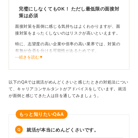
完璧にしなくてもOK！ ただし最低限の面接対
策は必須
面接対策を面倒に感じる気持ちはよくわかりますが、面
接対策をまったくしないのはリスクが高いといえます。
特に、志望度の高い企業や倍率の高い業界では、対策の
有無が合否を分ける可能性があるためです。
⋯続きを読む▼
とはいえ、すべての対策を完璧にする必要はありませ
ん。「正解を出さなくては」と気負わずにあなたに合っ
た方法で効率的に準備を進めましょう。
以下のQAでは就活がめんどくさいと感じたときの対処法につい
て、キャリアコンサルタントがアドバイスをしています。就活
まずは手軽な方法から！ 実際に面接を経験するのも
が面倒と感じてきた人は目を通してみましょう。
効率良く対策する秘訣
具体的な対策としては、まず志望動機や自己PRなど必ず
Q&A
もっと知りたい
聞かれる質問を3〜5個に絞って回答を準備します。
次に、スマートフォンで自分の回答を録音して客観的に
就活が本当にめんどくさいです。
聞いてみる、友人や家族に面接官役を頼んで練習をす