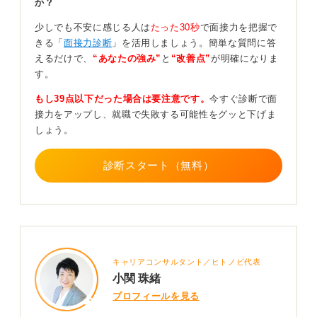
か？
でも良い」と思うのであれば、しなくても良いのかもし
れません。
少しでも不安に感じる人は
たった30秒
で面接力を把握で
きる「
面接力診断
」を活用しましょう。簡単な質問に答
しかし、自分の望んでいる就職先に就職して「こうなり
えるだけで、
“あなたの強み”
と
“改善点”
が明確になりま
たいな」という思いが少しでもあるならば、それなりの
す。
準備は必要です。
もし39点以下だった場合は要注意です。
今すぐ診断で面
自分がどんな人なのか、どういうことをやっていきたい
接力をアップし、就職で失敗する可能性をグッと下げま
のかなどは、最低限明確にしておきましょう。
しょう。
面接準備そのものを、自分がより良い将来に向かうため
の一歩という視点を持つことで、モチベーションも上が
診断スタート（無料）
るのではないでしょうか。
0
キャリアコンサルタント／ヒトノビ代表
小関 珠緒
プロフィールを見る