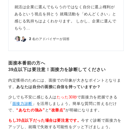
る、といった手軽にできる対策方法を取り入れましょ
就活は企業に選んでもらうのではなく自分に選ぶ権利が
う。
あるという視点を持とう 就職活動を「めんどくさい」と
そして、こうした最低限の準備ができたら、実際にいく
感じる気持ちはよくわかります。 しかし、企業に選んで
つか面接を受けてみてください。
もらう…
実践を通して自分の改善点が見つかり、それが次の対策
2
名のアドバイザーが回答
へのモチベーションにもつながりますよ。
0
面接本番前の方へ
39点以下は要注意！面接力を診断してください
内定獲得のためには、面接での印象が大きなポイントとなりま
す。
あなたは自分の面接に自信を持っていますか？
少しでも不安に感じる人は
たった30秒
で面接力を把握できる
「
面接力診断
」を活用しましょう。簡単な質問に答えるだけ
で、
“あなたの強み”
と
“改善点”
が明確になります。
もし39点以下だった場合は要注意です。
今すぐ診断で面接力を
アップし、就職で失敗する可能性をグッと下げましょう。