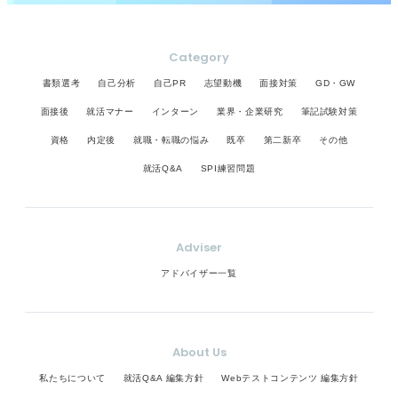
Category
書類選考
自己分析
自己PR
志望動機
面接対策
GD・GW
面接後
就活マナー
インターン
業界・企業研究
筆記試験対策
資格
内定後
就職・転職の悩み
既卒
第二新卒
その他
就活Q&A
SPI練習問題
Adviser
アドバイザー一覧
About Us
私たちについて
就活Q&A 編集方針
Webテストコンテンツ 編集方針