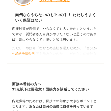
プロフィールを見る
面倒ならやらないのも1つの手！ ただしうまく
いく保証はない
面接対策が面倒で「やらなくても大丈夫か」ということ
ですが、質問者さん自身がやりたくないと思うのであれ
ば、別にやらなくても良いと私は思います。
ただし、やはり「なぜこの会社を選んだのか」「自分が
⋯続きを読む▼
どういうキャリアを歩みたいのか」「だからこの会社な
んだ」というところが自分でわかっていないと、面接で
の質問に答えることはできません。
面接で今ある実力を発揮できるようにするためにも、必
要最低限の対策はやっておくほうが良いと思います。
面接本番前の方へ
39点以下は要注意！面接力を診断してください
自分の将来を決めるものという意識で対策のモチベ
ーションにつなげよう
内定獲得のためには、面接での印象が大きなポイントと
なります。
あなたは自分の面接に自信を持っています
モチベーションの上げ方として、本当に「出たとこ勝負