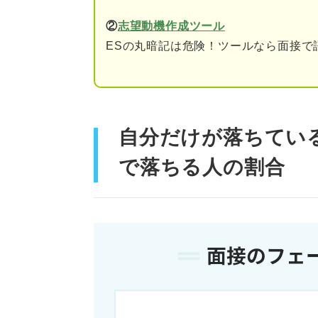
⑥自分の就活の軸を理解
②
志望動機作成ツール
ESの丸暗記は危険！ツールなら面接で
⑦志望動機や自己PRの内
⑧逆質問の内容が浅い
採用経験者に聞く！ 一次面接
自分だけが落ちてい
誰でもできる！ 一次面接に受
で落ちる人の割合
事前準備で差をつける！ 
当日はマナー面を重点的に
①身だしなみを整える
②ビジネスマナーや言葉
準備不足は厳禁！ 一次面接で