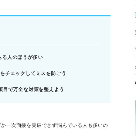
自己PRを深掘りする。
問の回答を練習する。
ーを徹底的に確認する。
・専攻・志望理由を簡潔に伝える。
ちる人のほうが多い
ない！ 一次面接で落ちる人の割合
徴をチェックしてミスを防ごう
接で落ちる人が多い4つの理由
 一次面接で落ちる人が見逃している企業の
項目で万全な対策を整えよう
ちる人の特徴8選
ります。記事本文と併せてご確認ください。
ぜか一次面接を突破できず悩んでいる人も多いの