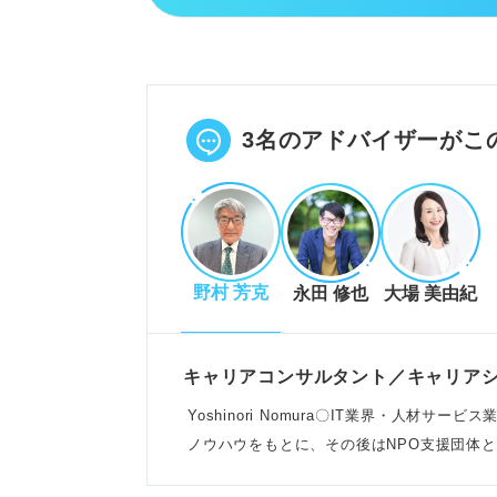
一次面接は7割が落ちるため、落
集団面接で多くの候補者を絞り込
基礎的なマナーや短い時間でのア
POINT：Web面接の普及で競争
3名のアドバイザーがこ
面接官が見るポイントと落ちる人
面接官は清潔感やビジネスマナー
野村 芳克
永田 修也
大場 美由紀
コミュニケーション能力や主体性
声の小ささや視線、質問意図の理
POINT：志望動機や逆質問の質
キャリアコンサルタント／キャリアシ
Yoshinori Nomura〇IT業界・人材
ノウハウをもとに、その後はNPO支援団体
一次面接に受かるための対策
う