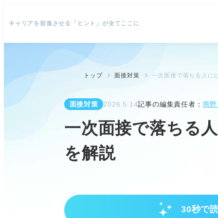
キャリアを前進させる「ヒント」が全てここに
トップ
面接対策
一次面接で落ちる人に
面接対策
2026.5.14
記事の編集責任者：
熊野
一次面接で落ちる人
を解説
30秒で
一次面接で落ちる割合と主な理由