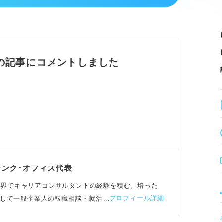
ち込まず改善が重要。
むため通過率が低い。
ピールが不足しがち。
率が高まり、対策が必須。
の記事にコメントしました
の特徴
を重視している。
、入社意欲が見られている。
解不足はマイナス評価。
で、入社意欲と主体性が判断される。
ンク･オフィス代表
サービス業界でキャリアコンサルタントの経験を積む。培った
プロフィール詳細
として一般企業人の転職相談・就活生への進路相談を担