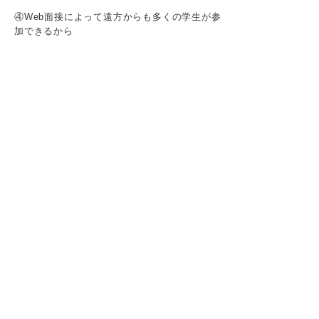
④Web面接によって遠方からも多くの学生が参
加できるから
面接官の気持ちを想像しよう！ 一次面接で
落ちる人が見逃している企業の視点
社会人として必要な清潔感やビジネスマナーを
持っているか
働くうえで必要なコミュニケーション能力があ
るか
主体性を持って行動できそうな人材か
入社意欲が十分か
一緒に働きたいと思うか
こんな人は注意！ 一次面接で落ちる人の特