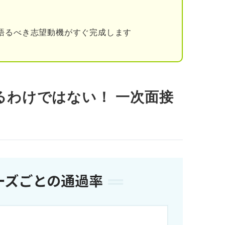
していない
語るべき志望動機がすぐ完成します
容が不十分
で落ちる人と受かる人の決定的な違い
るわけではない！ 一次面接
かるための7つの対策
面接突破に必須な5つの準備
！ 直前にチェックする2項目
遣いに注意する
よく聞かれる質問の回答例