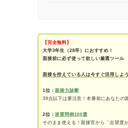
自分だけが落ちているわけでは
関連Q&A
原因分析から始めよう！ 一次
【完全無料】
大学3年生（28卒）におすすめ！
①集団面接で候補者を大
面接前に必ず使って欲しい厳選ツール
②基礎的な部分を対策し
面接を控えている人は今すぐ活用しよ
③企業側が短い面接時間
④Web面接によって遠
1位：
面接力診断
39点以下は要注意！本番前にあなたの
面接官の気持ちを想像しよう！
2位：
逆質問例100選
社会人として必要な清潔
そのまま使える！面接官から「志望度