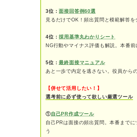
働くうえで必要なコミュ
3位：
面接回答例60選
主体性を持って行動でき
見るだけでOK！頻出質問と模範解答を
入社意欲が十分か
4位：
採用基準丸わかりシート
一緒に働きたいと思うか
NG行動やマイナス評価も解説。本番前
こんな人は注意！ 一次面接で落
5位：
最終面接マニュアル
あと一歩で内定を逃さない。役員から
①声が小さくて暗い印象
②面接官と目を合わせて
【併せて活用したい！】
選考前に必ず使って欲しい厳選ツール
③質問の意図を理解して
①
自己PR作成ツール
④面接官に意図が伝わり
自己PRは面接の頻出質問。本番までに
⑤感情の制御ができてい
う