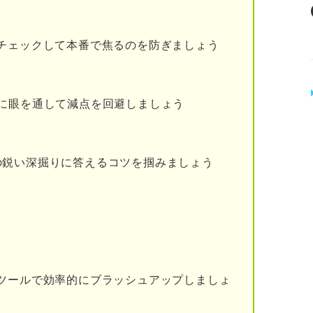
ニケーション能力があるか
そうな人材か
チェックして本番で焦るのを防ぎましょう
に眼を通して減点を回避しましょう
ちる人の特徴8選
の鋭い深掘りに答えるコツを掴みましょう
を与えている
いない
いない
づらい話し方をしている
ツールで効率的にブラッシュアップしましょ
ない