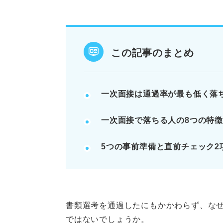
自己分析と企業分析で志望動機・
履歴書と一貫性を持たせ、頻出質
当日は身だしなみとビジネスマナ
この記事のまとめ
例：自己紹介は大学・学部・氏名
記事の該当箇所を見る
一次面接は通過率が最も低く落
自分だけが落ちているわけでは
一次面接で落ちる人の8つの特
原因分析から始めよう！ 一次面
面接官の気持ちを想像しよう！
5つの事前準備と直前チェック2
視点
こんな人は注意！ 一次面接で落
※AIの特性上、間違いが含まれている場合があ
書類選考を通過したにもかかわらず、な
ではないでしょうか。