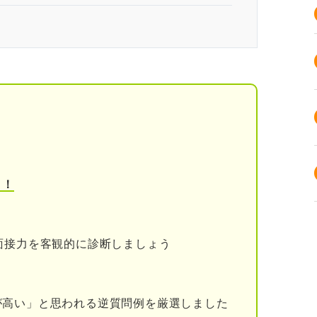
ない！ 一次面接で落ちる人の割合
面接で落ちる人が多い4つの理由
幅に絞り込むから
ていない人が多いから
う！
で見極めようとしているから
方からも多くの学生が参加できるから
面接力を客観的に診断しましょう
 一次面接で落ちる人が見逃している企業の視点
感やビジネスマナーを持っているか
が高い」と思われる逆質問例を厳選しました