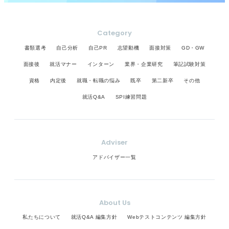
Category
書類選考
自己分析
自己PR
志望動機
面接対策
GD・GW
面接後
就活マナー
インターン
業界・企業研究
筆記試験対策
資格
内定後
就職・転職の悩み
既卒
第二新卒
その他
就活Q&A
SPI練習問題
Adviser
アドバイザー一覧
About Us
私たちについて
就活Q&A 編集方針
Webテストコンテンツ 編集方針