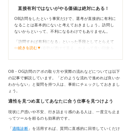
直接有利ではないがやる価値は絶対にある！
OB訪問をしたという事実だけで、選考が直接的に有利に
なることは基本的にないと考えておきましょう。訪問し
ないからといって、不利になるわけでもありません。
「訪問すれば有利になる」といった手段としてとらえて
⋯続きを読む▼
しまうと、その姿勢が透けて見え、かえって良い印象を
与えない可能性もあります。
あくまで、自分がその企業を深く知るための機会だと認
識することが重要です。
OB・OG訪問のアポの取り方や実際の流れなどについては以下
の記事で解説しています。「どのような流れで進めれば良いか
わからない」と疑問を持つ人は、事前にチェックしておきまし
リアルな情報が君の志望動機を強くする
ょう。
しかし、間接的には大きなプラスになります。
適性を見つめ直してあなたに合う仕事を見つけよう
Webサイトなどではわからない社内の雰囲気や働きが
現状に戸惑いや不安、行き詰まり感のある人は、一度立ち止ま
い、キャリアパスといった内情を知ることで、「この会
ってツールを頼るのも効果的です。
社は本当に自分に合うか」「入社後、いきいきと働けそ
うか」といった点を深く考えることができます。
「
適職診断
」を活用すれば、質問に直感的に回答していくだけ