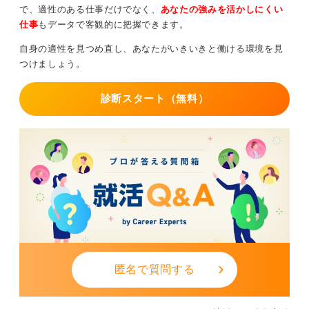
で、適性のある仕事だけでなく、
あなたの強みを活かしにくい
これはミスマッチを防ぐうえで非常に重要です。
仕事
もデータで客観的に把握できます。
そこで得たリアルな情報は、あなたの志望動機に深みと
自身の適性を見つめ直し、あなたがいきいきと働ける環境を見
説得力をもたらし、面接での受け答えの質を高めてくれ
つけましょう。
るはずです。
情報収集の貴重な手段として、大いに活用すべきだと考
診断スタート（無料）
えます。
0
匿名で質問する