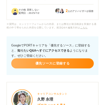
けど「連絡を取るのが怖い」「何を話せば良いかわから
ない」という気持ちで後回しにしてきました。でも、少
その他 回答しない
2
しでも選考にプラスになるならやってみたいとも思って
人のアドバイザーが回答
質問日：
2025/7/2
います。
※質問は、エントリーフォームからの内容、または弊社が就活相談を実施する過
OB訪問は、選考にどのような形で影響するのでしょう
程の中で寄せられた内容を公開しています。就活Q&A 編集方針は
こちら
か？ 本当に有利になるのか、また有利になるとしたらど
んな話をしておくと効果的か教えてください。
GoogleでPORTキャリアを「優先するソース」に登録する
と、
知りたいQ&Aへすぐにアクセスできる
ようになりま
す。ぜひご登録ください。
優先ソースに登録する
キャリアコンサルタント
久野 永理