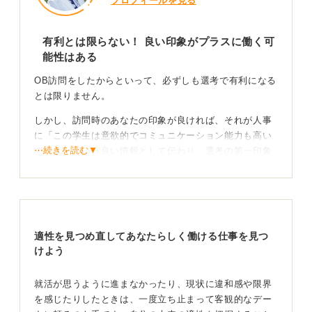
プロフィールを見る
有利とは限らない！ 良い印象がプラスに働く可
能性はある
OB訪問をしたからといって、必ずしも選考で有利になる
とは限りません。
しかし、訪問時のあなたの印象が良ければ、それが人事
に「この学生は意欲的でコミュニケーション能力も高い
⋯続きを読む▼
ですよ」という良い情報として伝わり、選考の第一印象
に良い影響を与える可能性はあります。
あなたの人柄や企業への熱意を、面接以外の場で示すこ
とができる貴重な機会になるといえるでしょう。
適性を見つめ直してあなたらしく働ける仕事を見つ
メリット・デメリットを理解して訪問につかむこと
けよう
が重要
就活が思うように進まなかったり、現状に違和感や限界
反対に、何の準備もせずに会いに行き、何も質問ができ
を感じたりしたときは、一度立ち止まって客観的なデー
なかったり、態度が悪かったりすると、「意欲の低い学