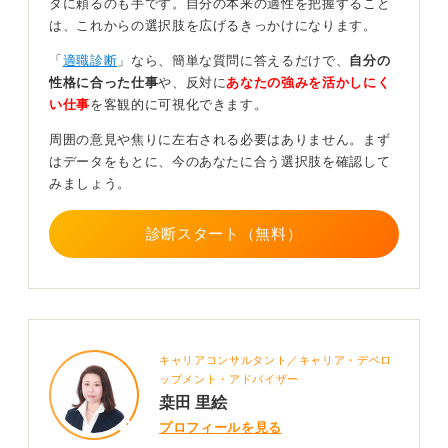
タに頼るのも手です。自分の本来の適性を把握すること
生」として、かえって悪い印象を与えかねません。
は、これからの選択肢を広げるきっかけになります。
そうなると、参加しない方が良かったという結果にもな
「
適職診断
」なら、簡単な質問に答えるだけで、
自分の
りえます。
性格に合った仕事
や、反対に
あなたの強みを活かしにく
OB訪問にはメリットとデメリットの両方があることを理
い仕事
を客観的に可視化できます。
解したうえで、しっかりと準備をして臨むことが、良い
周囲の意見や焦りに左右される必要はありません。まず
結果につながります。
はデータをもとに、今のあなたに合う選択肢を確認して
みましょう。
0
診断スタート（無料）
キャリアコンサルタント／キャリア・デベロ
ップメント・アドバイザー
桒田 里絵
プロフィールを見る