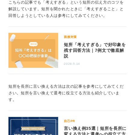
こちらの記事でも「考えすぎる」という短所の伝え方のコツを
解説しています。短所を聞かれたときに「考えすぎること」と
そのうえで、慎重であることによって仕事でどのような
回答しようとしている人は参考にしてみてください。
メリットが生まれるかを具体的に伝えましょう。もし一
人で抱え込みがちなのであれば、「先輩にアドバイスを
求めることも考えています」のように、行動力を付け加
える形でのアピールが効果的です。
面接対策
短所「考えすぎる」で好印象を
0
残す回答方法｜7例文で徹底解
説
2026.5.14
短所を長所に言い換える方法は次の記事を参考にしてみてくだ
さい。短所を言い換えて選考に役立てる方法も紹介していま
す。
自己PR
言い換え例35選｜短所を長所に
変える方法と選考への役立て方