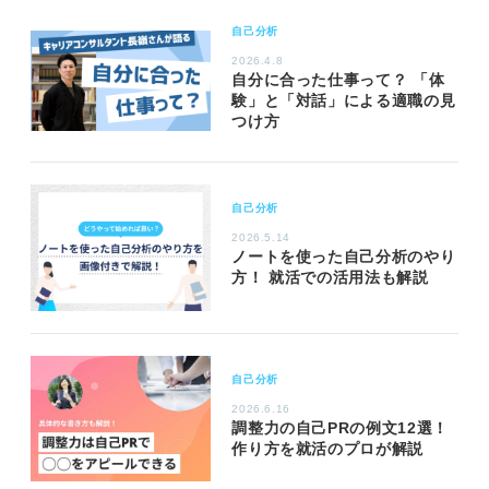
自己分析
2026.4.8
自分に合った仕事って？ 「体
験」と「対話」による適職の見
つけ方
自己分析
2026.5.14
ノートを使った自己分析のやり
方！ 就活での活用法も解説
自己分析
2026.6.16
調整力の自己PRの例文12選！
作り方を就活のプロが解説