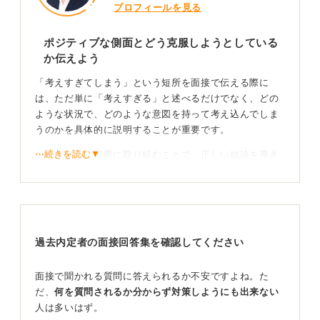
プロフィールを見る
ポジティブな側面とどう克服しようとしている
か伝えよう
「考えすぎてしまう」という短所を面接で伝える際に
は、ただ単に「考えすぎる」と述べるだけでなく、どの
ような状況で、どのような意図を持って考え込んでしま
うのかを具体的に説明することが重要です。
⋯続きを読む▼
たとえば、「慎重に取り組むことで、正しい結論を導き
出したいと考えてしまう」といったように、その短所が
持つポジティブな側面や、どのように克服しようとして
いるのかを伝えるようにしましょう。短所は、裏返せば
長所になることがあります。
過去内定者の面接回答集を確認してください
仕事に活かせる部分を深掘りして建設的に伝える工
夫をしよう
面接で聞かれる質問に答えられるか不安ですよね。た
だ、
何を質問されるか分からず対策しようにも出来ない
自分のこの短所が、どのように仕事に活かせるのか、た
人は多いはず。
とえばリスクを事前に察知できる、多角的に物事を検討