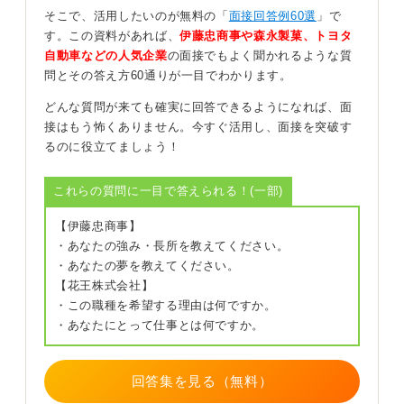
できるなど、活かせるポイントを深掘りしてみてくださ
そこで、活用したいのが無料の「
面接回答例60選
」で
い。具体的な目的のために深く考えるのだったら、それ
す。この資料があれば、
伊藤忠商事や森永製菓、トヨタ
は決して悪いことではありません。
自動車などの人気企業
の面接でもよく聞かれるような質
問とその答え方60通りが一目でわかります。
自分自身を深く理解し、そのうえで建設的に伝える工夫
をしましょう。
どんな質問が来ても確実に回答できるようになれば、面
接はもう怖くありません。今すぐ活用し、面接を突破す
るのに役立てましょう！
0
これらの質問に一目で答えられる！(一部)
【伊藤忠商事】
・あなたの強み・長所を教えてください。
・あなたの夢を教えてください。
【花王株式会社】
・この職種を希望する理由は何ですか。
・あなたにとって仕事とは何ですか。
回答集を見る（無料）