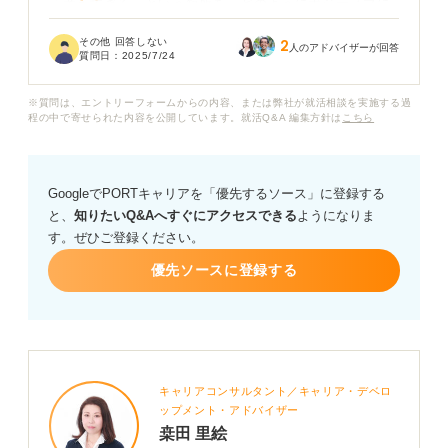
「考えすぎる」という短所を、どのようにポジティブに
言い換えれば良いでしょうか？ また、この短所を改善す
その他 回答しない
2
るために具体的に取り組んでいることや、仕事でどのよ
人のアドバイザーが回答
質問日：
2025/7/24
うに活かせるのかを伝えるには、どのようなエピソード
を添えるのが効果的なのか教えて頂きたいです。
※質問は、エントリーフォームからの内容、または弊社が就活相談を実施する過
程の中で寄せられた内容を公開しています。就活Q&A 編集方針は
こちら
面接で短所を伝える際の注意点や、「考えすぎる」とい
う短所を伝えるうえでの具体的な例文、面接官に良い印
象を与えるためのポイントなど、アドバイスをお願いし
GoogleでPORTキャリアを「優先するソース」に登録する
ます。
と、
知りたいQ&Aへすぐにアクセスできる
ようになりま
す。ぜひご登録ください。
優先ソースに登録する
キャリアコンサルタント／キャリア・デベロ
ップメント・アドバイザー
桒田 里絵