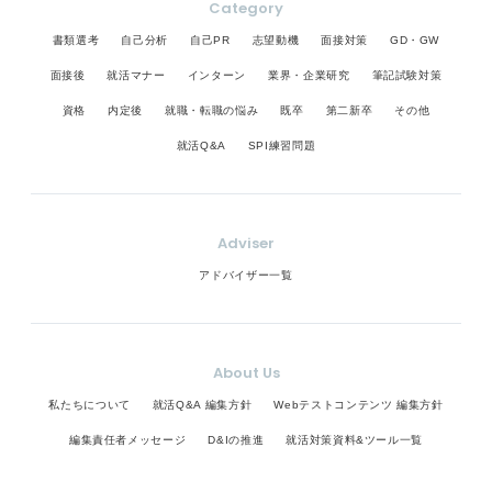
Category
書類選考
自己分析
自己PR
志望動機
面接対策
GD・GW
面接後
就活マナー
インターン
業界・企業研究
筆記試験対策
資格
内定後
就職・転職の悩み
既卒
第二新卒
その他
就活Q&A
SPI練習問題
Adviser
アドバイザー一覧
About Us
私たちについて
就活Q&A 編集方針
Webテストコンテンツ 編集方針
編集責任者メッセージ
D&Iの推進
就活対策資料&ツール一覧