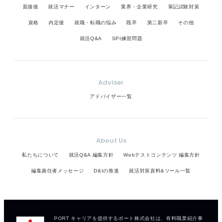
面接後
就活マナー
インターン
業界・企業研究
筆記試験対策
資格
内定後
就職・転職の悩み
既卒
第二新卒
その他
就活Q&A
SPI練習問題
Adviser
アドバイザー一覧
About Us
私たちについて
就活Q&A 編集方針
Webテストコンテンツ 編集方針
編集責任者メッセージ
D&Iの推進
就活対策資料&ツール一覧