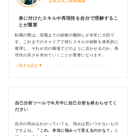
プロフィールを見る
身に付けたスキルや再現性を自分で理解するこ
とが重要
転職の際は、現職までの経験の棚卸しが非常に大切で
す。これまでのキャリアで得たスキルや経験を体系的に
整理し、それが次の職場でどのように活かせるのか、再
現性の高さを求めていくことが重要になります。
⋯続きを読む▼
たとえば、以下のようなワークに取り組んでみましょ
う。
まず、これまでのタスクを棚卸しして、作業量、難易
度、達成感の3軸で★を1〜5で評価してください。こう
することで、あなたがどのような業務で強みを発揮し、
自己分析ツールで今月中に自己分析を終わらせてく
どのような業務でストレスを感じるのかが客観的にわか
ださい
ります。
この評価により、★4以上が強み領域、★2以下がストレ
自分の弱みはわかっていても、強みは思いつかないもの
ス領域として可視化されるでしょう。
ですよね。
「これ、本当に強みって言えるのかな？」
と