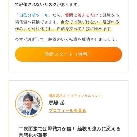
て評価されないリスク
があります。
棚卸しができていない状態だと、これまでの仕事を通じ
「
自己分析ツール
」なら、
質問に答えるだけ
で経験を市
て自分がどのような人物であるかを再認識できていな
場価値へ変換できます。
自分では気づけない「選ばれる
い、あるいは認識が更新されていないと見なされます。
強み」が可視化され、自信を持って面接に臨めます
。
その結果、入社後も成長が見込めない、あるいは同じよ
今すぐ診断して、納得のいく転職を成功させましょう。
うな状況を繰り返す可能性があるというマイナスな再現
性を連想させてしまうでしょう。
診断スタート（無料）
最低限、現時点で自分がどのような人間であり、どのよ
うな学びを経て今ここに立っているのかを説明できるよ
うにしておくことが必要です。
0
国家資格キャリアコンサルタント
馬場 岳
プロフィールを見る
二次面接では即戦力が鍵！ 経験を強みに変える
言語化が重要