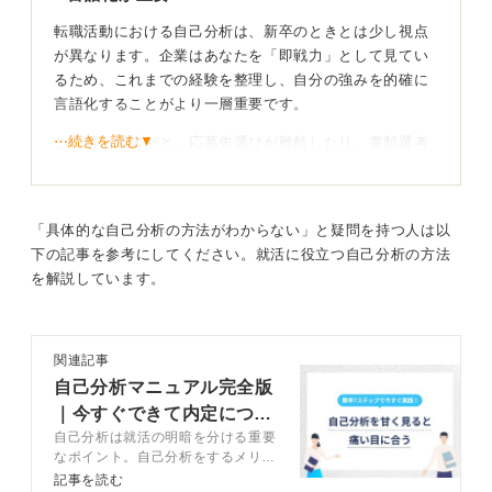
転職活動における自己分析は、新卒のときとは少し視点
が異なります。企業はあなたを「即戦力」として見てい
るため、これまでの経験を整理し、自分の強みを的確に
言語化することがより一層重要です。
⋯続きを読む▼
この軸が曖昧だと、応募先選びが難航したり、書類選考
の通過率が下がってしまったりする原因にもなります。
では、社会人経験を活かした自己分析はどのように進め
れば良いでしょうか。
「具体的な自己分析の方法がわからない」と疑問を持つ人は以
下の記事を参考にしてください。就活に役立つ自己分析の方法
まず、過去の業務を振り返り、「なぜその仕事が必要だ
を解説しています。
ったのか」「そのなかで自分はどんな役割を担ったの
か」そして「何を得られたのか」という3点を整理し、自
身のスキルの「再現性」を明らかにします。
関連記事
自己分析マニュアル完全版
｜今すぐできて内定につな
客観的視点を取り入れて転職の軸を明確にしよう
自己分析は就活の明暗を分ける重要
がる方法を解説
なポイント。自己分析をするメリッ
トや自己分析のやり方、注意点など
記事を読む