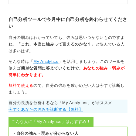
をキャリアコンサルタントが解説し
ます。自分に合った自己分析方法を
次に、自身の働きぶりをよく知る上司や同僚に、客観的
見つけて選考や企業選びに活かしま
なフィードバックを求めてみるのも非常に有効です。自
しょう。
自己分析ツールで今月中に自己分析を終わらせてくださ
分では気付かなかった強みが見つかるかもしれません。
い
そして最後に、これらの分析を踏まえて、今回の転職で
自分の弱みはわかっていても、強みは思いつかないものですよ
何を成し遂げたいのかという「目的」や、働き方の「希
ね。
「これ、本当に強みって言えるのかな？」
と悩んでいる人
望条件」を明確にしましょう。
は多いはず。
この3つのステップで、あなたのキャリアの軸がしっかり
そんな時は「
My Analytics
」を活用しましょう。このツールを
と定まり、自信を持って転職活動を進められるようにな
使えば
簡単な質問に答えていくだけで、
あなたの強み・弱みが
りますよ。
簡単にわかります。
0
無料で使える
ので、自分の強みを確かめたい人は今すぐ診断し
ましょう。
自分の長所を分析するなら「My Analytics」がオススメ
今すぐあなたの強みを診断する【無料】
こんな人に「My Analytics」はおすすめ！
・自分の強み・弱みが分からない人