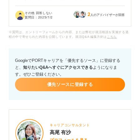
きるか」はあるはずなのに、それをどう言語化すれば良
いかわかりません。前職の経験もうまく活かせていない
その他 回答しない
2
ように感じて、自信が持てないまま時間だけが過ぎてい
人のアドバイザーが回答
質問日：
2025/7/2
ます。
※質問は、エントリーフォームからの内容、または弊社が就活相談を実施する過
転職活動において、自己分析がうまくできないのはどん
程の中で寄せられた内容を公開しています。就活Q&A 編集方針は
こちら
な影響があるのでしょうか？ また、社会人としての経験
を踏まえた自己分析の進め方や、何から手を着ければ良
いかアドバイスをいただけると助かります。
GoogleでPORTキャリアを「優先するソース」に登録する
と、
知りたいQ&Aへすぐにアクセスできる
ようになりま
す。ぜひご登録ください。
優先ソースに登録する
キャリアコンサルタント
高尾 有沙