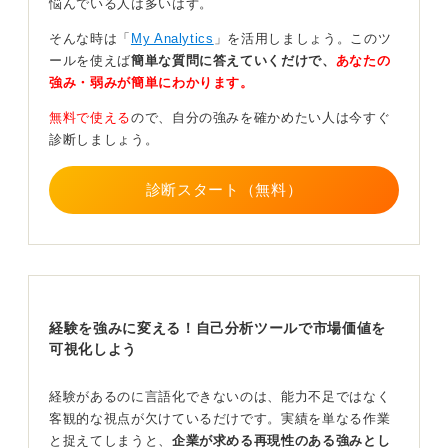
悩んでいる人は多いはず。
次に、★4領域で「どんな環境・関係者がいたか」を共通
項として抽出し、最適な環境を言語化してみてくださ
そんな時は「
My Analytics
」を活用しましょう。このツ
い。これにより、あなたが最もパフォーマンスを発揮で
ールを使えば
簡単な質問に答えていくだけで、
あなたの
きる環境が明確になります。
強み・弱みが簡単にわかります。
強みと、強みを出すのに最適な環境がわかると、次の仕
無料で使える
ので、自分の強みを確かめたい人は今すぐ
事のフィット条件として転職軸が明確になるでしょう。
診断しましょう。
この軸をもとに企業選びをすることで、入社後のミスマ
ッチを防ぎ、より満足度の高いキャリアを築くことがで
診断スタート（無料）
きるようになります。
自己分析は、単なる過去の振り返りではなく、未来のキ
ャリアをデザインするための重要なステップです。
自己分析ができていないとマイナス評価の可能性
経験を強みに変える！自己分析ツールで市場価値を
も！ 自己理解を徹底しよう
可視化しよう
転職時に自己分析ができていない、あるいは新卒時の自
経験があるのに言語化できないのは、能力不足ではなく
己分析からアップデートされていない場合、これまでの
客観的な視点が欠けているだけです。実績を単なる作業
仕事からきちんと学びを得られていないという印象を与
と捉えてしまうと、
企業が求める再現性のある強みとし
えてしまいます。これは非常に良くありません。