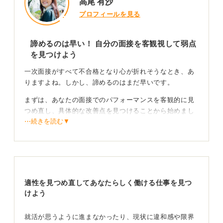
高尾 有沙
プロフィールを見る
諦めるのは早い！ 自分の面接を客観視して弱点
を見つけよう
一次面接がすべて不合格となり心が折れそうなとき、あ
りますよね。しかし、諦めるのはまだ早いです。
まずは、あなたの面接でのパフォーマンスを客観的に見
つめ直し、具体的な改善点を見つけることから始めまし
⋯続きを読む▼
ょう。
まず、自己紹介や自己PRを動画録画して話し方を客観視
してみることをおすすめします。そして、表情・声量・
結論先出しの3つの基礎を確認してください。
たとえば、表情が硬すぎないか、声量が適切か、話の冒
適性を見つめ直してあなたらしく働ける仕事を見つ
頭で結論を明確に伝えられているかなどをチェックしま
けよう
しょう。キャリアセンターなどで客観的なアドバイスを
もらうのも有効です。
就活が思うように進まなかったり、現状に違和感や限界