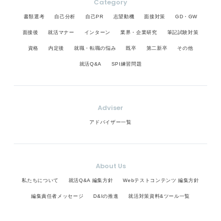
Category
書類選考
自己分析
自己PR
志望動機
面接対策
GD・GW
面接後
就活マナー
インターン
業界・企業研究
筆記試験対策
資格
内定後
就職・転職の悩み
既卒
第二新卒
その他
就活Q&A
SPI練習問題
Adviser
アドバイザー一覧
About Us
私たちについて
就活Q&A 編集方針
Webテストコンテンツ 編集方針
編集責任者メッセージ
D&Iの推進
就活対策資料&ツール一覧