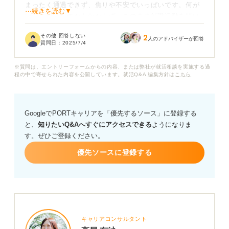
まったく通過できず、焦りや不安でいっぱいです。何が
⋯続きを読む▼
いけなかったのかもわからず、このまま就職活動を続け
て良い結果が出せるのか自信がありません。
その他 回答しない
2
人のアドバイザーが回答
質問日：
2025/7/4
一次面接に全落ちした場合、まず何から見直すべきでし
ょうか？ 具体的な対策や、気持ちを立て直す方法につい
※質問は、エントリーフォームからの内容、または弊社が就活相談を実施する過
て、何かアドバイスがあれば教えてください。
程の中で寄せられた内容を公開しています。就活Q&A 編集方針は
こちら
GoogleでPORTキャリアを「優先するソース」に登録する
と、
知りたいQ&Aへすぐにアクセスできる
ようになりま
す。ぜひご登録ください。
優先ソースに登録する
キャリアコンサルタント