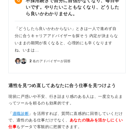
不採用続きで自分に自信がなくなり、毎日辛
いです。やりたいこともなくなり、どうした
人気企業や倍率の高い企業ばかり受けていると、通過は
ら良いかわかりません。
難しくなります。自身の興味や適性ともう一度向き合
い、視野を広げて企業を選び直すことも検討してみてく
「どうしたら良いかわからない」ときは一人で進めず自
ださい。
分に合うキャリアアドバイザーを探そう 内定が決まらな
不合格が続くときは、一度立ち止まって戦略を練り直す
いままの期間が長くなると、心理的にも辛くなります
ことが大切です。焦らず、自分に合った方法で次の一歩
ね。いまは…
を踏み出しましょう。
2
名のアドバイザーが回答
0
適性を見つめ直してあなたに合う仕事を見つけよう
現状に戸惑いや不安、行き詰まり感のある人は、一度立ち止ま
ってツールを頼るのも効果的です。
「
適職診断
」を活用すれば、質問に直感的に回答していくだけ
で、適性のある仕事だけでなく、
あなたの強みを活かしにくい
仕事
もデータで客観的に把握できます。