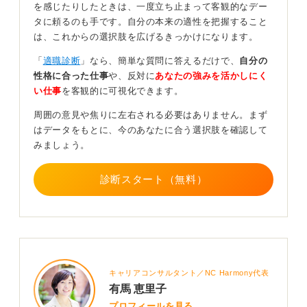
を感じたりしたときは、一度立ち止まって客観的なデー
次に応募企業との接点を棚卸しし、業界課題と自分の価
タに頼るのも手です。自分の本来の適性を把握すること
値の論理を強化できるよう準備しましょう。あなたがそ
は、これからの選択肢を広げるきっかけになります。
の企業でどのような課題を解決し、どのような価値を提
供できるのかを明確に伝えることが重要です。
「
適職診断
」なら、簡単な質問に答えるだけで、
自分の
性格に合った仕事
や、反対に
あなたの強みを活かしにく
面接官の反応から分析！ PDCAを回して改善点を見
い仕事
を客観的に可視化できます。
つけよう
周囲の意見や焦りに左右される必要はありません。まず
はデータをもとに、今のあなたに合う選択肢を確認して
最後に、面接官の反応をメモしておき、視線が泳ぐ、数
みましょう。
字が曖昧などの共通する弱点を特定し、PDCAを回しま
しょう。
診断スタート（無料）
面接官の反応から、あなたの回答がどこで理解されにく
かったのか、どこが不足していたのかを推測し、次の面
接に向けて改善策を立てるのです。
一つひとつの企業ごとにブラッシュアップする時間がな
かなか取れない場合は、2〜3社で実践してPDCAを回す
ようにすると、効率的に改善を進めることができ、結果
キャリアコンサルタント／NC Harmony代表
として通過率が改善するでしょう。
有馬 恵里子
プロフィールを見る