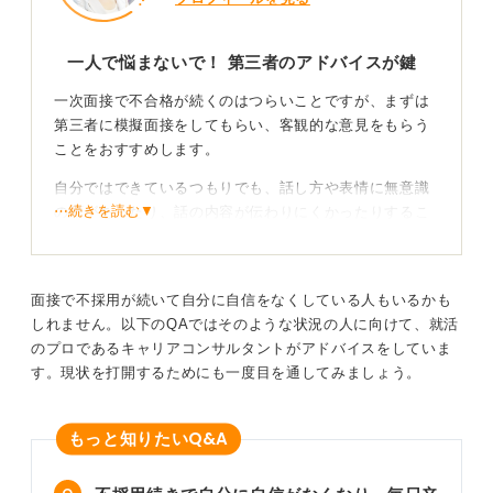
諦めずに分析と改善を繰り返すことが、合格への道を開
きます。
一人で悩まないで！ 第三者のアドバイスが鍵
0
一次面接で不合格が続くのはつらいことですが、まずは
第三者に模擬面接をしてもらい、客観的な意見をもらう
ことをおすすめします。
自分ではできているつもりでも、話し方や表情に無意識
⋯続きを読む▼
の癖があったり、話の内容が伝わりにくかったりするこ
とはよくあるのです。
大学のキャリアセンターや就職エージェントなどが提供
するサービスを活用すると良いでしょう。
面接で不採用が続いて自分に自信をなくしている人もいるかも
しれません。以下のQAではそのような状況の人に向けて、就活
客観的なフィードバックは、自分では気づけない改善点
のプロであるキャリアコンサルタントがアドバイスをしていま
を発見する絶好の機会です。
す。現状を打開するためにも一度目を通してみましょう。
応募企業を見直して戦略を練り直す勇気も重要！
Q&A
もっと知りたい
また、面接対策と同時に、応募する企業を見直すことも
一つの手です。