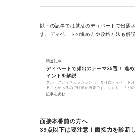
ディベートはこうした議題に対して
かという能力が問われます。
以下の記事では就活のディベートで出題さ
日頃からニュースに疑問を持
す。ディベートの進め方や攻略方法も解
論理的に考えるとは、理屈を持って
とです。なぜこうした論理的思考が
関連記事
るからです。
ディベートで頻出のテーマ35選！ 進
イントを解説
たとえば、外部のお客様に製品を買
グループディスカッションは、まれにディベート形
ときも、論理的に説明して相手に納
ることがあるので対策が必要です。しかし、「どの
が出題されるのだろう……」「どんな対策をすれば
した姿勢が見えるのがディベートで
記事を読む
う……」と悩む人も多いでしょう。この記事ではデ
出のテーマについて、キャリアコンサルタントのア
ディベートの対策としては、ニュー
えつつ解説します。
この人たちにどんなメリットがある
面接本番前の方へ
自分なりの根拠をもった解釈ができ
39点以下は要注意！面接力を診断