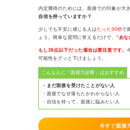
また避けるべき対応としては、理想
内定獲得のためには、面接での印象が大
り根拠もデータも理屈も無いのに自
自信を持っていますか？
覚えておきましょう。
少しでも不安に感じる人は
たった30秒
で
ょう。簡単な質問に答えるだけで、
“あな
0
もし39点以下だった場合は要注意です。
可能性をグッと下げましょう。
こんな人に「面接力診断」はおすすめ
・まだ面接を受けたことがない人
・面接でなぜ落ちたかわからない人
・自信を持って、面接に臨みたい人
今すぐ面接力