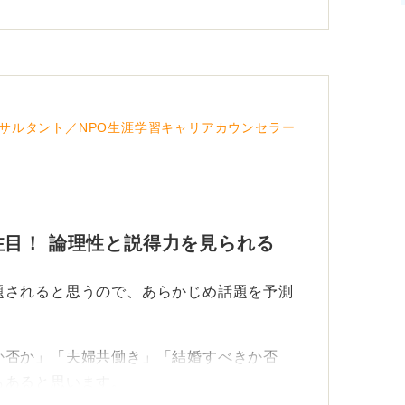
サルタント／NPO生涯学習キャリアカウンセラー
目！ 論理性と説得力を見られる
題されると思うので、あらかじめ話題を予測
。
か否か」「夫婦共働き」「結婚すべきか否
もあると思います。