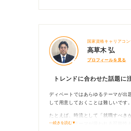
国家資格キャリアコン
高草木 弘
プロフィールを見る
トレンドに合わせた話題に注
ディベートではあらゆるテーマが出
して用意しておくことは難しいです
たとえば、時流として「就職すべき
⋯続きを読む▼
か」というテーマが扱われる可能性