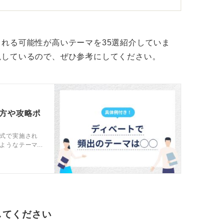
、いかに論理的に考えて、相手を説得できる
れる可能性が高いテーマを35選紹介していま
って考えを巡らせておこう
説しているので、ぜひ参考にしてください。
賛成か反対の立場をわかりやすく説明するこ
必要かと言えば、会社でその能力が必要にな
め方や攻略ポ
ってもらうときも、他部門に仕事を依頼する
式で実施され
得してもらわねばまったく進みません。こう
ようなテーマ
良いのだろ
す。
ィベートで頻
ドバイスを交
スに対して、なぜこの決断をしたんだろう、
んだろうと考えることで、ものごとに対して
るようになります。
してください