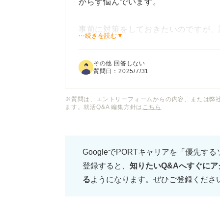
からず悩んでいます。
事前に対策をしておきたいのですが、
⋯続きを読む▼
ありそうなので、よくあるテーマを知
教えていただきたいです。
その他 回答しない
質問日：
2025/7/31
また、話題によっては避けるべき対応
でディべートを経験したことがある方
※質問は、エントリーフォームからの内容、または弊
ます。就活Q&A 編集方針は
こちら
GoogleでPORTキャリアを「優先す
登録すると、
知りたいQ&Aへすぐにア
る
ようになります。ぜひご登録くださ