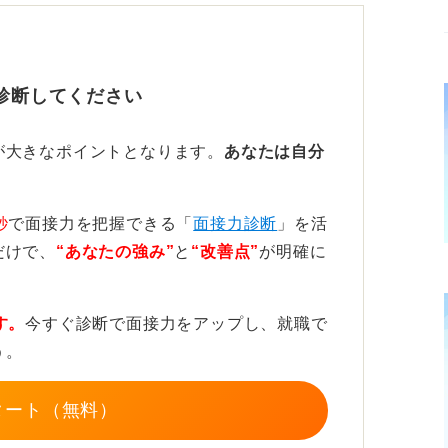
聞く姿勢を持とう
かり聞けるか」「自分の思いをどう伝える
診断してください
姿勢です。
人の話を聞いていないということになれば本
が大きなポイントとなります。
あなたは自分
寧な言葉遣いといったルールを守ることが大
秒
で面接力を把握できる「
面接力診断
」を活
だけで、
“あなたの強み”
と
“改善点”
が明確に
しっかりと受け止め、そのうえで自分の考え
い。
す。
今すぐ診断で面接力をアップし、就職で
う。
タート（無料）