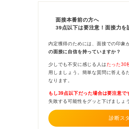
相手への丁寧な対応を！ 話を
面接本番前の方へ
見られているのは、「人の話をしっ
39点以下は要注意！面接力を
か」といったコミュニケーションの
次は何を言おうかと考えるあまり、
内定獲得のためには、面接での印象
末転倒です。
の面接に自信を持っていますか？
どんな場面でも、相手への敬意や丁
少しでも不安に感じる人は
たった30
前提です。
用しましょう。簡単な質問に答える
なります。
たとえ自分と違う意見でも、まずは
を冷静に話すことを心掛けてくださ
もし39点以下だった場合は要注意で
失敗する可能性をグッと下げましょ
0
診断ス