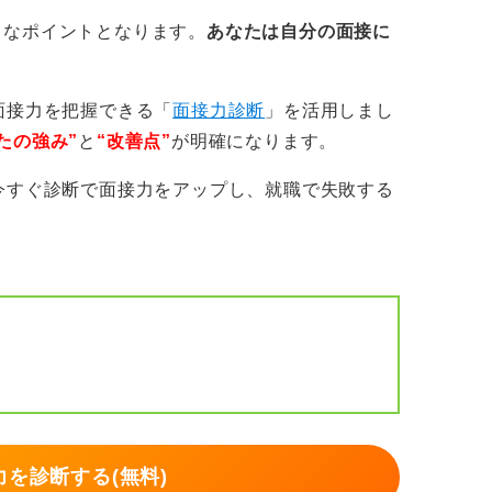
的な姿勢と真逆の行動を取ることです。つま
きなポイントとなります。
あなたは自分の面接に
分の意見を押し通すことがもっともNGだと
面接力を把握できる「
面接力診断
」を活用しまし
たの強み”
と
“改善点”
が明確になります。
今すぐ診断で面接力をアップし、就職で失敗する
を診断する(無料)