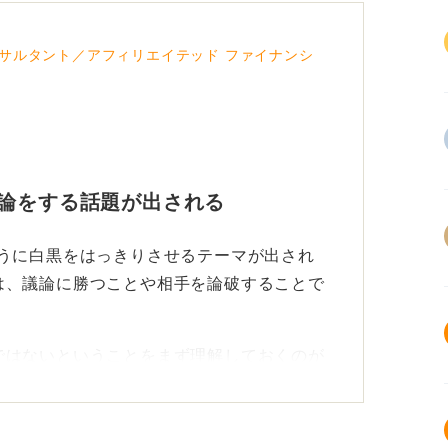
サルタント／アフィリエイテッド ファイナンシ
討論をする話題が出される
ように白黒をはっきりさせるテーマが出され
は、議論に勝つことや相手を論破することで
ではないということをまず理解しておくのが
スを通じて、あなたの思考や姿勢を見ている