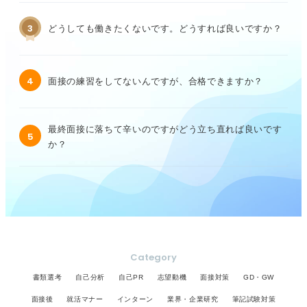
3
どうしても働きたくないです。どうすれば良いですか？
4
面接の練習をしてないんですが、合格できますか？
最終面接に落ちて辛いのですがどう立ち直れば良いです
5
か？
Category
書類選考
自己分析
自己PR
志望動機
面接対策
GD・GW
面接後
就活マナー
インターン
業界・企業研究
筆記試験対策