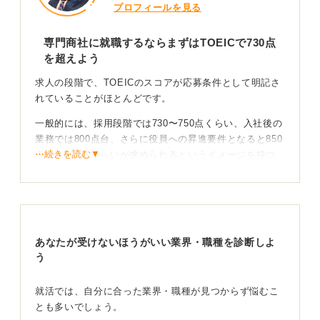
プロフィールを見る
専門商社に就職するならまずはTOEICで730点
を超えよう
求人の段階で、TOEICのスコアが応募条件として明記さ
れていることがほとんどです。
一般的には、採用段階では730〜750点くらい、入社後の
業務では800点台、さらに役員への昇進要件となると850
⋯続きを読む▼
点から900点くらいが求められるというイメージを持つ
と良いでしょう。
商社を志望するうえで、一定の英語力は避けては通れな
い必須スキルといえます。
あなたが受けないほうがいい業界・職種を診断しよ
英語力は仕事で自然と付く！ 自己学習で基礎固めを
う
しよう
就活では、自分に合った業界・職種が見つからず悩むこ
もし英語が苦手な場合、まずは選考の絞り込みをクリア
とも多いでしょう。
するために、TOEICの点数を取るための勉強は必須で