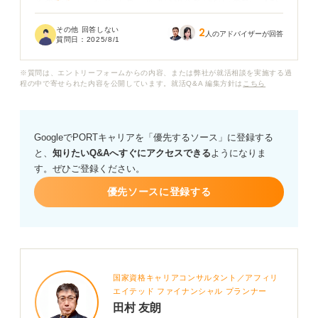
るのでしょうか？ 正直、英語は得意ではないので、入社
までにどこまでスキルアップすれば良いのか不安です。
その他 回答しない
2
人のアドバイザーが回答
質問日：
2025/8/1
専門商社で働くためにどれくらいの英語力を身につけて
おけば良いのか教えてください。 また、専門商社のなか
※質問は、エントリーフォームからの内容、または弊社が就活相談を実施する過
でも特に英語力が必要な分野や職種があれば知りたいで
程の中で寄せられた内容を公開しています。就活Q&A 編集方針は
こちら
す。
GoogleでPORTキャリアを「優先するソース」に登録する
と、
知りたいQ&Aへすぐにアクセスできる
ようになりま
す。ぜひご登録ください。
優先ソースに登録する
国家資格キャリアコンサルタント／アフィリ
エイテッド ファイナンシャル プランナー
田村 友朗