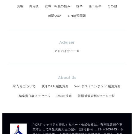
資格
内定後
就職・転職の悩み
既卒
第二新卒
その他
就活Q&A
SPI練習問題
Adviser
アドバイザー一覧
About Us
私たちについて
就活Q&A 編集方針
Webテストコンテンツ 編集方針
編集責任者メッセージ
D&Iの推進
就活対策資料&ツール一覧