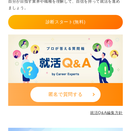
自分が目指す業界や職種を理解して、自信を持って就活を進め
う。
ましょう。
まずは志望する企業を確認！ 英語力は働きながら付けよ
診断スタート(無料)
う
とはいえ、入社時に完璧な英語力が求められるわけでは
ありません。
実際に、入社後に実務を通じて英語スキルを高めていく
人も多く、語学研修や英語学習支援制度を設けている企
業もあるので、入社してから少しずつ英語力をつけてい
っても問題はないでしょう。
まずは自分が興味のある業界や企業の募集要項や事業内
容を確認しながら、求められる英語レベルを掴んでいく
とよいと思います。
匿名で質問する
0
就活Q&A編集方針