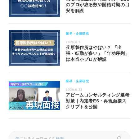
のプロが絞る数や開始時期の目
安を解説
業界・企業研究
2026.8.5
荏原製作所はやばい？ 「出
張・転勤が多い」「年功序列」
は本当かプロが解説
業界・企業研究
2026.6.23
アビームコンサルティング選考
対策｜内定者ES・再現面接ス
クリプトを公開