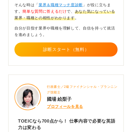
す。こればかりは、努力するしかありません。
そんな時は「
業界＆職種マッチ度診断
」が役に立ちま
す。
簡単な質問に答えるだけ
で、
あなた気になっている
しかし、入社後は業務で英語を使うことで、力は自然と
業界・職種との相性がわかります
。
伸びていきます。私の身内にも、元々はスペイン語が専
門だったにもかかわらず、仕事で使う英語のほうが堪能
自分が目指す業界や職種を理解して、自信を持って就活
になった人がいます。日々の業務で使うことこそが、最
を進めましょう。
も良い学習の機会になるのです。
その前段階として、自身で英語力を付けることから始め
診断スタート（無料）
ましょう。
0
行政書士／2級ファイナンシャル・プランニン
グ技能士
國場 絵梨子
プロフィールを見る
TOEICなら700点から！ 仕事内容で必要な英語
力は変わる