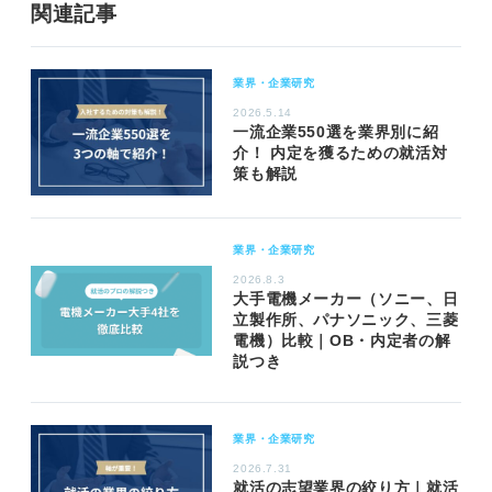
関連記事
業界・企業研究
2026.5.14
一流企業550選を業界別に紹
介！ 内定を獲るための就活対
策も解説
業界・企業研究
2026.8.3
大手電機メーカー（ソニー、日
立製作所、パナソニック、三菱
電機）比較｜OB・内定者の解
説つき
業界・企業研究
2026.7.31
就活の志望業界の絞り方｜就活