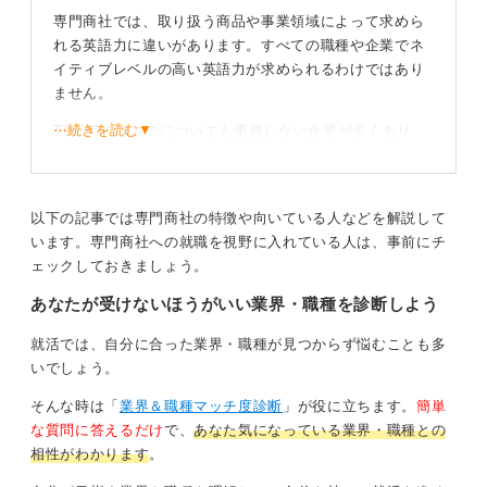
専門商社では、取り扱う商品や事業領域によって求めら
れる英語力に違いがあります。すべての職種や企業でネ
イティブレベルの高い英語力が求められるわけではあり
ません。
⋯続きを読む▼
TOEICのスコアについても重視しない企業が多くあり、
TOEICスコアが700点程度あれば、業務上支障ない場合
が多いと言われています。
しかし、輸出入を中心とする貿易関連業務や海外駐在、
以下の記事では専門商社の特徴や向いている人などを解説して
海外出張が多い業務であれば、英語は重要なスキルとさ
います。専門商社への就職を視野に入れている人は、事前にチ
れます。
ェックしておきましょう。
あなたが受けないほうがいい業界・職種を診断しよう
海外とのメールや書類作成が多い業務では、英文を正確
に読み書きできるスキルが重視されますし、海外顧客や
就活では、自分に合った業界・職種が見つからず悩むことも多
現地パートナーと直接やり取りをおこなうような業務で
いでしょう。
は、ネイティブレベルの英語力が求められることがあり
ます。
そんな時は「
業界＆職種マッチ度診断
」が役に立ちます。
簡単
な質問に答えるだけ
で、
あなた気になっている業界・職種との
こうした業務では、英語での電話応対、オンラインミー
相性がわかります
。
ティング、契約交渉などをする機会もあるため、実践的
な英語によるコミュニケーション力が必要となるでしょ