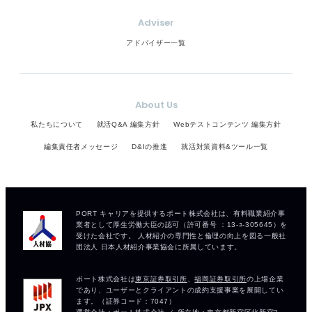
Adviser
アドバイザー一覧
About Us
私たちについて
就活Q&A 編集方針
Webテストコンテンツ 編集方針
編集責任者メッセージ
D&Iの推進
就活対策資料&ツール一覧