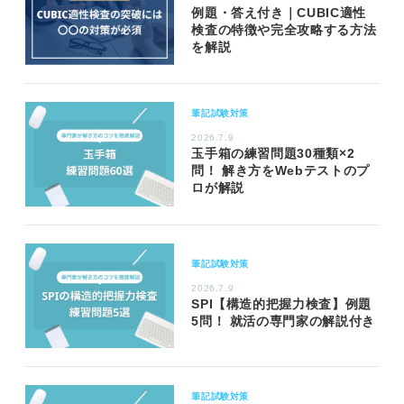
例題・答え付き｜CUBIC適性
検査の特徴や完全攻略する方法
を解説
筆記試験対策
2026.7.9
玉手箱の練習問題30種類×2
問！ 解き方をWebテストのプ
ロが解説
筆記試験対策
2026.7.9
SPI【構造的把握力検査】例題
5問！ 就活の専門家の解説付き
筆記試験対策