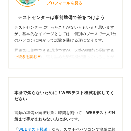
プロフィールを見る
テストセンターは事前準備で差をつけよう
テストセンターに行ったことがない人もいると思います
が、基本的なイメージとしては、個別のブースで一人1台
のパソコンに向かって試験を受ける形になります。
雰囲気は集中できる環境ですが、大勢が同時に受験する
⋯続きを読む▼
こともあるため、張り詰めた緊張感が漂っていることが
多いでしょう。
監視員も複数名配置されており、不正がないよう厳しく
見られているので、試験中は常にその意識を持ってくだ
さい。
本番で焦らないために！WEBテスト模試を試してく
当日の持ち物や服装については、特にスーツを着ていく
ださい
必要はありません。
書類の準備や面接対策に時間を割いて、
WEBテストの対
服装が選考の評価に影響することはなく、気にしなくて
策まで手がまわらない人は多い
です。
大丈夫です。テストはパソコンでおこなうため、特に問
題はないでしょう。
「
WEBテスト模試
」なら、スマホやパソコンで簡単に頻