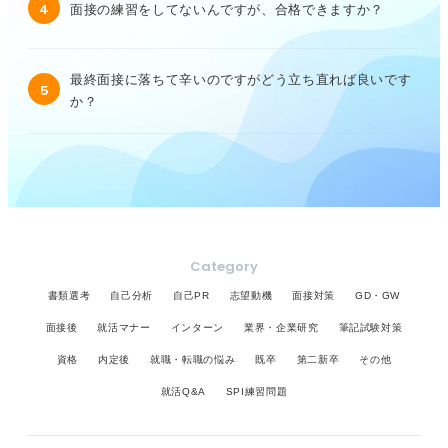
4
面接の練習をしてないんですが、合格できますか？
最終面接に落ちて辛いのですがどう立ち直れば良いです
5
か？
Category
書類選考
自己分析
自己PR
志望動機
面接対策
GD・GW
面接後
就活マナー
インターン
業界・企業研究
筆記試験対策
資格
内定後
就職・転職の悩み
既卒
第二新卒
その他
就活Q&A
SPI練習問題