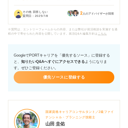
当日の持ち物や服装、試験会場での過ごし方など、基本
的なことから知りたいです。また、テストセンター特有
その他 回答しない
2
のルールや、トラブルが起きた際の対処法など、事前に
人のアドバイザーが回答
質問日：
2025/7/8
知っておくべきことがあれば教えていただきたいです。
※質問は、エントリーフォームからの内容、または弊社が就活相談を実施する過
総合適性検査のテストセンターで高得点を取るためのコ
程の中で寄せられた内容を公開しています。就活Q&A 編集方針は
こちら
ツや、時間配分で意識すべき点などがあれば、アドバイ
スをお願いします。
GoogleでPORTキャリアを「優先するソース」に登録する
と、
知りたいQ&Aへすぐにアクセスできる
ようになりま
す。ぜひご登録ください。
優先ソースに登録する
国家資格キャリアコンサルタント／2級ファイ
ナンシャル・プランニング技能士
山田 圭佑