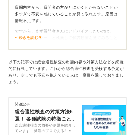
この形式に慣れておくことで、本番で焦ることなく実力
質問内容から、質問者の方がとにかくわからないことが
を発揮できるでしょう。
多すぎて不安を感じていることが見て取れます。原因は
情報不足です。
心配だったら、本番がない日にでも、事前に会場を下見
させてもらうことで、当日の不安を軽減できるかもしれ
ですから、まず質問者さんにアドバイスしたいのは、
ません。
⋯続きを読む▼
「テストセンター」と検索して解説動画を見てみること
です。
シミュレーションを重ねて、万全の状態で本番に臨んで
ください。落ち着いて取り組むためにも、事前の情報収
10分くらいの動画でも構いませんので、テストセンター
集と練習は欠かせません。
がどういうものか、まず概要を把握しましょう。
以下の記事では総合適性検査の出題内容や対策方法などを網羅
的に解説しています。これから総合適性検査を受検する予定が
0
あり、少しでも不安を抱えている人は一度目を通しておきまし
ょう。
対策本と動画で全体像を掴むのが第一歩！
関連記事
私からは2つのアドバイスをします。
総合適性検査の対策方法6
選！ 各種試験の特徴ごと
まず就活テストセンターと検索して、解説動画を1本見て
総合適性検査の概要や例題を紹介し
に解説
みましょう。
ています。就活のプロであるキャリ