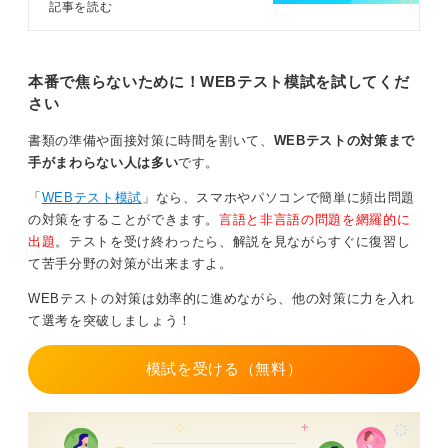
アコンサルタントに具体的な対策方
記事を読む
そして就活テストセンターの対策本を買って、1冊に目を
法や注意点を質問しているので、ぜ
通すこと。
ひ確認してみてください。総合適性
検査の傾向と対策を把握して選考を
この2つを実行すれば、あなたの現在の不安はかなり軽減
有利に進めましょう。
本番で焦らないために！WEBテスト模試を試してくだ
されます。
さい
対策本には、対策問題と同時に、当日気を付けるべきこ
書類の準備や面接対策に時間を割いて、
WEBテストの対策まで
とやどういうものかといったことがすべて網羅されてい
手がまわらない人は多い
です。
ます。
「
WEBテスト模試
」なら、スマホやパソコンで簡単に頻出問題
これらの準備をせずに「何をすれば良いかわからない」
の対策をすることができます。
言語と非言語の問題を網羅的に
というのは当然です。単なる情報不足なので、その情報
出題
。テストを受け終わったら、解説を見ながらすぐに復習し
不足を解消すれば、かなりの不安が改善されます。
て苦手分野の対策が出来ますよ。
テストセンター自体は、多くの学生が経験することなの
WEBテストの対策は効率的に進めながら、他の対策に力を入れ
で、超複雑で難易度の高いことをやらされるわけではあ
て選考を突破しましょう！
りませんので、安心してください。
模試を受ける（無料）
0