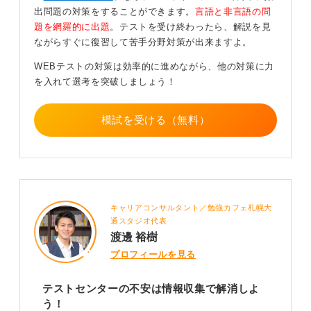
出問題の対策をすることができます。
言語と非言語の問
もしトラブルが起きた場合、たとえばお手洗いに行きた
題を網羅的に出題
。テストを受け終わったら、解説を見
いときなどは、すぐに監視員に手を挙げて伝えてくださ
ながらすぐに復習して苦手分野対策が出来ますよ。
い。
WEBテストの対策は効率的に進めながら、他の対策に力
テストセンターでは、事前に必ず注意事項の説明がある
を入れて選考を突破しましょう！
ので、それをしっかり確認しておくことが大切です。
模試を受ける（無料）
時間配分と形式に慣れることが重要！
また、テストセンター形式では、ペーパーテストと異な
キャリアコンサルタント／勉強カフェ札幌大
り、一度進むと前の問題に戻れないケースが多いです。
通スタジオ代表
さらに、1問ごとに制限時間が設けられているのが大きな
渡邊 裕樹
特徴です。
プロフィールを見る
そのため、問題集で対策する際も、1科目まとめて時間を
計るのではなく、1問何秒といった形で時間を意識して練
テストセンターの不安は情報収集で解消しよ
習することが重要になります。
う！