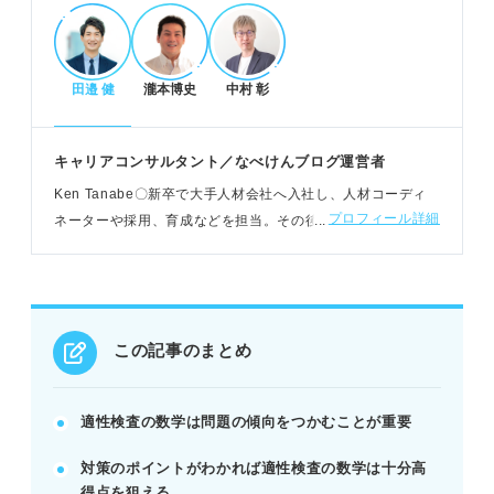
高得点のための具体的な対策法
問題集でパターンを掴み計算スピードを上げる
田邉 健
瀧本博史
中村 彰
中学〜高校レベルの基本公式を確実に覚える
試験直前は頻出問題と苦手分野を復習する
キャリアコンサルタント／なべけんブログ運営者
POINT：繰り返し解き、基本的な問題を確実に解く
力を養おう。
Ken Tanabe〇新卒で大手人材会社へ入社し、人材コーディ
プロフィール詳細
ネーターや採用、育成などを担当。その後独立し、現在はカ
ウンセリングや個人メディアによる情報発信など幅広くキャ
記事の該当箇所を見る
リア支援に携わる
適性検査の数学は正しく対策して効率的に高得
点を狙おう！
前提から確認しよう！ 適性検査についての基
この記事のまとめ
本情報
事前に把握しておきたい！数学の問題を出題す
る適性検査の種類
適性検査の数学は問題の傾向をつかむことが重要
キャリアコンサルタントが解説！ 適性検査を
重視しているのはどのような企業？
対策のポイントがわかれば適性検査の数学は十分高
得点を狙える