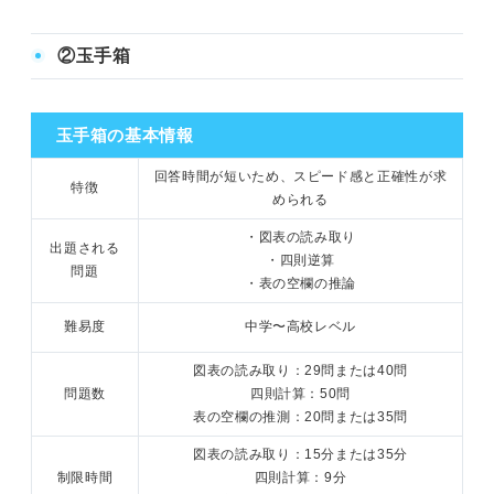
②玉手箱
玉手箱の基本情報
回答時間が短いため、スピード感と正確性が求
特徴
められる
・図表の読み取り
出題される
・四則逆算
問題
・表の空欄の推論
難易度
中学〜高校レベル
図表の読み取り：29問または40問
問題数
四則計算：50問
表の空欄の推測：20問または35問
図表の読み取り：15分または35分
制限時間
四則計算：9分