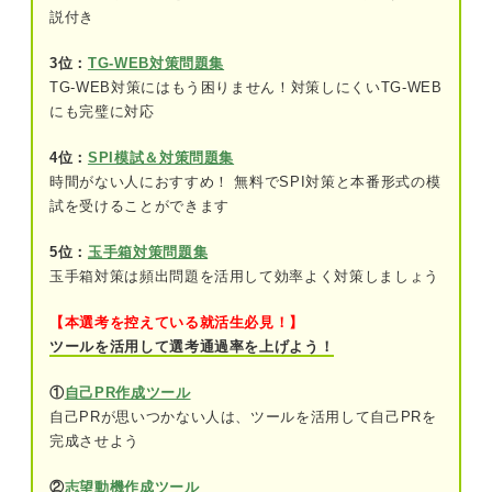
③TG-WEB
説付き
④TAP
3位：
TG-WEB対策問題集
TG-WEB対策にはもう困りません！対策しにくいTG-WEB
⑤一般常識問題
にも完璧に対応
4位：
SPI模試＆対策問題集
キャリアコンサルタントが解説！ 適性検査を重視
時間がない人におすすめ！ 無料でSPI対策と本番形式の模
しているのはどのような企業？
試を受けることができます
種類別！適性検査でよく出る問題例
5位：
玉手箱対策問題集
SPIの練習問題
玉手箱対策は頻出問題を活用して効率よく対策しましょう
玉手箱の練習問題
【本選考を控えている就活生必見！】
ツールを活用して選考通過率を上げよう！
TG-WEBの練習問題
①
自己PR作成ツール
適性検査の数学でやっておくべき対策を解説！
自己PRが思いつかない人は、ツールを活用して自己PRを
完成させよう
問題集で問題のパターンをつかむ
②
志望動機作成ツール
数をこなして計算スピードを上げる