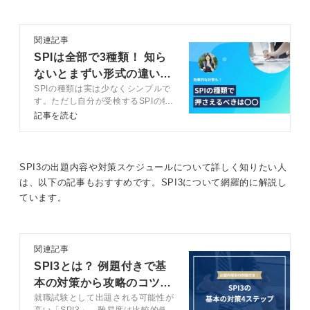
関連記事
SPIは全部で3種類！ 知ら
ないとまずい形式の違いと
SPIの種類は実は少なくシンプルで
対策も解説
す。ただし自分が受検するSPIの特
徴を理解していないと、せっかくの
記事を読む
対策が的外れになることがありま
す。この記事ではSPIの種類と違い
をキャリアコンサルタントとともに
解説するので、効果的な対策をしま
SPI3の出題内容や対策スケジュールについて詳しく知りたい人
しょう。
は、以下の記事もおすすめです。SPI3について網羅的に解説し
ています。
関連記事
SPI3とは？ 例題付きで基
本の対策から攻略のコツま
就職試験として出題される可能性が
で完全網羅
高い「SPI3」。難易度は比較的低