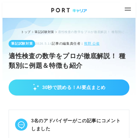
トップ
筆記試験対策
適性検査の数学をプロが徹底解説！ 種類別に例題＆特徴も紹介
筆記試験対策
記事の編集責任者：
熊野 公俊
2026.5.14
適性検査の数学をプロが徹底解説！ 種
類別に例題＆特徴も紹介
30秒で読める！AI要点まとめ
適性検査の基本と種類を理解する
適性検査は能力と性格の2種で構成される
企業により受検タイミングや重視度が異なる
SPI、玉手箱など主要な検査の種類を知る
3名のアドバイザーがこの記事にコメント
POINT：志望企業が採用する検査の種類をまず把握
しました
しよう。