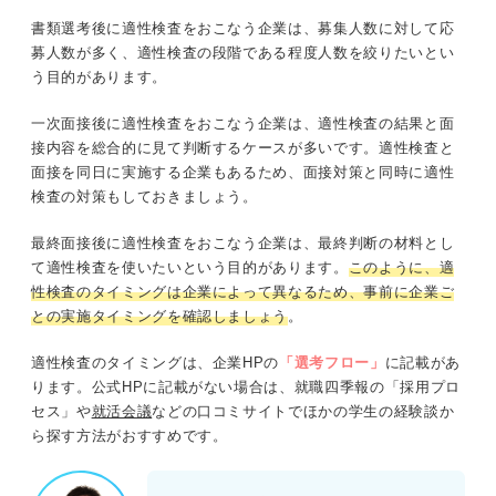
書類選考後に適性検査をおこなう企業は、募集人数に対して応
募人数が多く、適性検査の段階である程度人数を絞りたいとい
う目的があります。
一次面接後に適性検査をおこなう企業は、適性検査の結果と面
接内容を総合的に見て判断するケースが多いです。適性検査と
面接を同日に実施する企業もあるため、面接対策と同時に適性
検査の対策もしておきましょう。
最終面接後に適性検査をおこなう企業は、最終判断の材料とし
て適性検査を使いたいという目的があります。
このように、適
性検査のタイミングは企業によって異なるため、事前に企業ご
との実施タイミングを確認しましょう
。
適性検査のタイミングは、企業HPの
「選考フロー」
に記載があ
ります。公式HPに記載がない場合は、就職四季報の「採用プロ
セス」や
就活会議
などの口コミサイトでほかの学生の経験談か
ら探す方法がおすすめです。