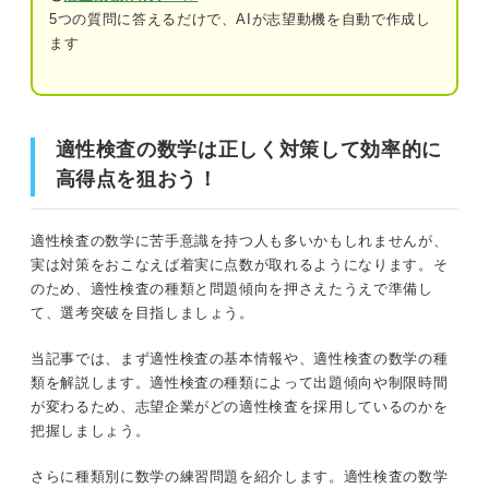
5つの質問に答えるだけで、AIが志望動機を自動で作成し
基本的な公式は必ず覚える
ます
適性検査の数学は正しく対策して効率的に高得点を狙お
最後の追い込み！ 試験直前に5分でできる対策も確
う！
認しておこう
適性検査の数学は正しく対策して効率的に
よく出る問題の解き方や公式を復習する
前提から確認しよう！ 適性検査についての基本情報
高得点を狙おう！
苦手な問題だけに絞ってを見直す
試験の種類
適性検査の数学に苦手意識を持つ人も多いかもしれませんが、
受検するタイミング
適性検査の数学の傾向をつかんで選考通過を目指そ
実は対策をおこなえば着実に点数が取れるようになります。そ
う！
のため、適性検査の種類と問題傾向を押さえたうえで準備し
事前に把握しておきたい！数学の問題を出題する適性検査
て、選考突破を目指しましょう。
の種類
当記事では、まず適性検査の基本情報や、適性検査の数学の種
類を解説します。適性検査の種類によって出題傾向や制限時間
①SPI
が変わるため、志望企業がどの適性検査を採用しているのかを
把握しましょう。
②玉手箱
さらに種類別に数学の練習問題を紹介します。適性検査の数学
③TG-WEB