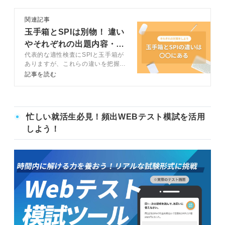
関連記事
玉手箱とSPIは別物！ 違い
やそれぞれの出題内容・対
代表的な適性検査にSPIと玉手箱が
策方法を解説
ありますが、これらの違いを把握し
ていない人もいるのではないでしょ
記事を読む
うか。この記事ではSPIと玉手箱の
違いとそれぞれの対策方法をキャリ
アコンサルタントと解説していま
す。
忙しい就活生必見！頻出WEBテスト模試を活用
しよう！