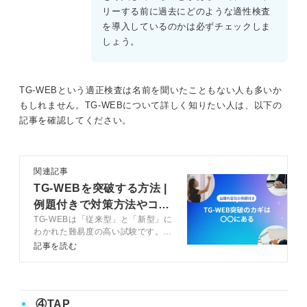
リーする前に過去にどのような適性検査
を導入しているのかは必ずチェックしま
しょう。
TG-WEBという適正検査は名前を聞いたこともない人も多いか
もしれません。TG-WEBについて詳しく知りたい人は、以下の
記事を確認してください。
関連記事
TG-WEBを突破する方法 |
例題付きで対策方法やコツ
TG-WEBは「従来型」と「新型」に
を徹底解説
わかれた難易度の高い試験です。突
破するにはコツを押さえて練習する
記事を読む
ことが必須。本記事ではTG-WEBを
突破するための対策やコツをキャリ
アコンサルタントが解説します。
④TAP