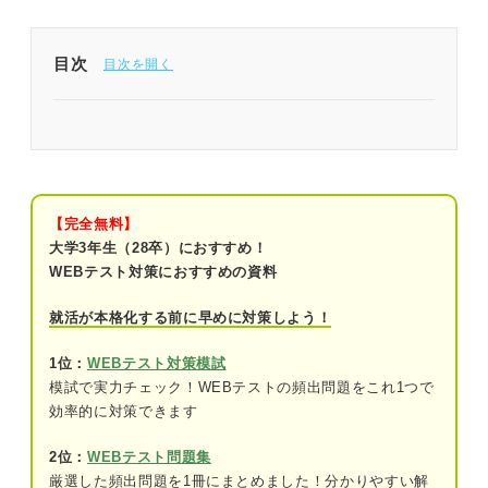
目次
適性検査の数学は正しく対策して効率的に高得点を
狙おう！
前提から確認しよう！ 適性検査についての基本情
報
【完全無料】
大学3年生（28卒）におすすめ！
試験の種類
WEBテスト対策におすすめの資料
受検するタイミング
就活が本格化する前に早めに対策しよう！
事前に把握しておきたい！数学の問題を出題する適
1位：
WEBテスト対策模試
性検査の種類
模試で実力チェック！WEBテストの頻出問題をこれ1つで
効率的に対策できます
①SPI
2位：
WEBテスト問題集
②玉手箱
厳選した頻出問題を1冊にまとめました！分かりやすい解