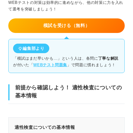
WEBテストの対策は効率的に進めながら、他の対策に力を入れ
て選考を突破しましょう！
数をこなして計算スピードを上げる
基本的な公式は必ず覚える
模試を受ける（無料）
最後の追い込み！ 試験直前に5分でできる対策も確認して
おこう
編集部より
「模試はまだ早いかも…」という人は、各問に
丁寧な解説
よく出る問題の解き方や公式を復習する
が付いた「
WEBテスト問題集
」で問題に慣れましょう！
苦手な問題だけに絞ってを見直す
前提から確認しよう！ 適性検査についての
適性検査の数学の傾向をつかんで選考通過を目指そう！
基本情報
適性検査についての基本情報