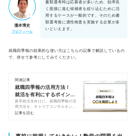
書類選考時は応募者が多いため、効率良
く面接に進む候補者を絞り込むために活
用するケースが一般的です。そのため書
類選考後に適性検査を実施する企業が多
瀧本博史
いといえます。
プロフィール
就職四季報の効果的な使い方はこちらの記事で解説しているの
で、併せて参考にしてみてください。
関連記事
就職四季報の活用方法！
就活を有利にするポイント
新卒就活生向けに、就職四季報の活
や読み方を伝授
用方法を、キャリアコンサルタント
とともに徹底解説します。就職四季
記事を読む
報の活用次第で、就活を有利に進め
られます。おすすめの読み方や就活
生が見るべきポイントも紹介してい
るのでぜひ参考にしてください。