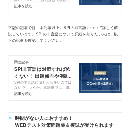
いですが、油断は禁物です。この記
記事を読む
事ではキャリアコンサルタントが
SPI3の基本的な対策から攻略法ま
でを徹底解説します。
下記の記事では、本記事以上にSPIの非言語について詳しく解
説しています。SPIの非言語について詳細を知りたい人は、以
下の記事を確認してください。
関連記事
SPI非言語は対策すれば怖
くない！ 出題傾向や例題
SPIの非言語に悩む人も多いのでは
を徹底解説
ないでしょうか。本記事では、SPI
非言語の対策や例題について解説し
記事を読む
ています。キャリアドバイザーによ
る具体的な情報を紹介しているの
で、高得点を狙いたい人や時間がな
い中でも対策したい人はぜひ参考に
時間がない人におすすめ！
してください。
WEBテスト対策問題集＆模試が受けられます