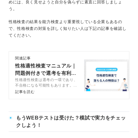
めには、良く見せようと自分を偽らずに素直に回答しましょ
う。
性格検査の結果を能力検査より重要視している企業もあるの
で、性格検査の対策を詳しく知りたい人は下記の記事を確認し
てください。
関連記事
性格適性検査マニュアル｜
問題例付きで選考を有利に
性格適性検査は選考の一環であり、
進める対策を解説
不合格になる可能性もあります。こ
の記事では性格適性検査の対策を基
記事を読む
本編・発展編・実践編に分けてキャ
リアコンサルタントが解説します。
性格適性検査の傾向と対策を押さえ
て就活を有利に進めましょう。
もうWEBテストは受けた？模試で実力をチェッ
クしよう！