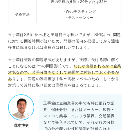
表の空欄の推測：20分または35分
・Webテスティング
受検方法
・テストセンター
玉手箱はSPIに比べると出題範囲は狭いですが、SPI以上に問題
に対する回答時間が短いため、問題の傾向を把握してから適性
検査に臨まなければ高得点は難しいでしょう。
玉手箱は複数の問題形式がありますが、実際に受ける際に解く
ことになるのは1つの問題形式です。
なにが出題されるかは企業
次第なので、苦手分野をなくし
て
網羅的に対策しておく必要が
あ
ります。問題の難易度は中学〜高校レベルのため、しっかり
対策して冷静に取り組めば高得点を狙えるでしょう。
玉手箱は金融業界の中でも特に銀行や証
券、保険分野、またはメーカー、広告・
マスコミ業界、インフラ業界、交通業界
などで導入されていて、それぞれの分野
瀧本博史
での分析能力や技術知識が評価されま