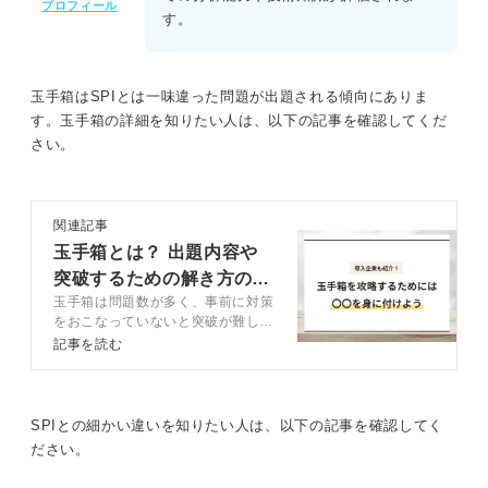
プロフィール
す。
玉手箱はSPIとは一味違った問題が出題される傾向にありま
す。玉手箱の詳細を知りたい人は、以下の記事を確認してくだ
さい。
関連記事
玉手箱とは？ 出題内容や
突破するための解き方のコ
玉手箱は問題数が多く、事前に対策
ツを徹底解説
をおこなっていないと突破が難しい
WEBテストの1つ。この記事では、
記事を読む
玉手箱の対策方法について、キャリ
アコンサルタントのアドバイスを交
えつつ解説します。事前に万全に対
策をおこなって、玉手箱を通過しま
SPIとの細かい違いを知りたい人は、以下の記事を確認してく
しょう。
ださい。