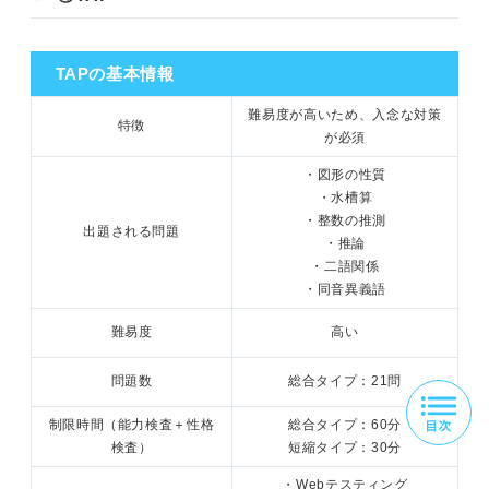
TAPの基本情報
難易度が高いため、入念な対策
特徴
が必須
・図形の性質
・水槽算
・整数の推測
出題される問題
・推論
・二語関係
・同音異義語
難易度
高い
問題数
総合タイプ：21問
制限時間（能力検査＋性格
総合タイプ：60分
検査）
短縮タイプ：30分
・Webテスティング