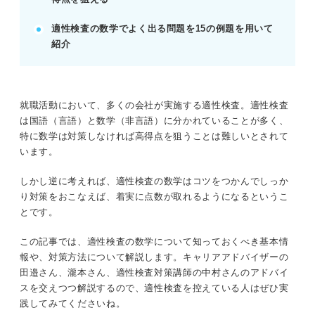
※AIの特性上、間違いが含まれている場合があります。記事本文
適性検査の数学でよく出る問題を15の例題を用いて
と併せてご確認ください。
紹介
就職活動において、多くの会社が実施する適性検査。適性検査
は国語（言語）と数学（非言語）に分かれていることが多く、
特に数学は対策しなければ高得点を狙うことは難しいとされて
います。
しかし逆に考えれば、適性検査の数学はコツをつかんでしっか
り対策をおこなえば、着実に点数が取れるようになるというこ
とです。
この記事では、適性検査の数学について知っておくべき基本情
報や、対策方法について解説します。キャリアアドバイザーの
田邉さん、瀧本さん、適性検査対策講師の中村さんのアドバイ
スを交えつつ解説するので、適性検査を控えている人はぜひ実
践してみてくださいね。