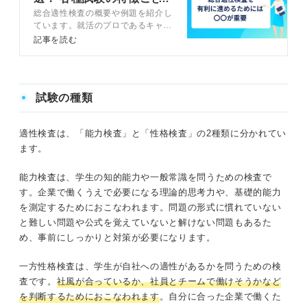
総合適性検査の概要や例題を紹介し
に解説
ています。就活のプロであるキャリ
アコンサルタントに具体的な対策方
記事を読む
法や注意点を質問しているので、ぜ
ひ確認してみてください。総合適性
検査の傾向と対策を把握して選考を
有利に進めましょう。
試験の種類
適性検査は、「能力検査」と「性格検査」の2種類に分かれてい
ます。
能力検査は、学生の知的能力や一般常識を問うための検査で
す。企業で働くうえで必要になる理論的思考力や、基礎的能力
を測定するためにおこなわれます。問題の形式に慣れていない
と難しい問題や公式を覚えていないと解けない問題もあるた
め、事前にしっかりと対策が必要になります。
一方性格検査は、学生が自社への適性があるかを問うための検
査です。
社風が合っているか、社員とチームで働けそうかなど
を判断するためにおこなわれます
。自分に合った企業で働くた