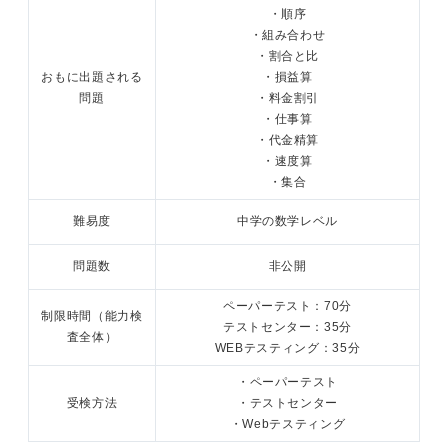
・順序
・組み合わせ
・割合と比
おもに出題される
・損益算
問題
・料金割引
・仕事算
・代金精算
・速度算
・集合
難易度
中学の数学レベル
問題数
非公開
ペーパーテスト：70分
制限時間（能力検
テストセンター：35分
査全体）
WEBテスティング：35分
・ペーパーテスト
受検方法
・テストセンター
・Webテスティング