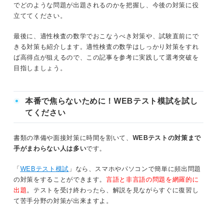
でどのような問題が出題されるのかを把握し、今後の対策に役
立ててください。
④TAP
最後に、適性検査の数学でおこなうべき対策や、試験直前にで
⑤一般常識問題
きる対策も紹介します。適性検査の数学はしっかり対策をすれ
ば高得点が狙えるので、この記事を参考に実践して選考突破を
キャリアコンサルタントが解説！ 適性検査を重視してい
目指しましょう。
るのはどのような企業？
本番で焦らないために！WEBテスト模試を試し
種類別！適性検査でよく出る問題例
てください
SPIの練習問題
書類の準備や面接対策に時間を割いて、
WEBテストの対策まで
玉手箱の練習問題
手がまわらない人は多い
です。
TG-WEBの練習問題
「
WEBテスト模試
」なら、スマホやパソコンで簡単に頻出問題
の対策をすることができます。
言語と非言語の問題を網羅的に
出題
。テストを受け終わったら、解説を見ながらすぐに復習し
適性検査の数学でやっておくべき対策を解説！
て苦手分野の対策が出来ますよ。
問題集で問題のパターンをつかむ