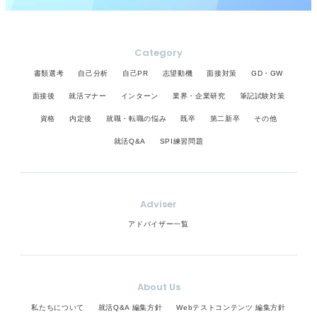
Category
書類選考
自己分析
自己PR
志望動機
面接対策
GD・GW
面接後
就活マナー
インターン
業界・企業研究
筆記試験対策
資格
内定後
就職・転職の悩み
既卒
第二新卒
その他
就活Q&A
SPI練習問題
Adviser
アドバイザー一覧
About Us
私たちについて
就活Q&A 編集方針
Webテストコンテンツ 編集方針