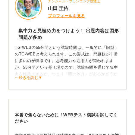
ナンシャル・プランニング技能士
山田 圭佑
プロフィールを見る
集中力と見極め力をつけよう！ 出題内容は図形
問題が多め
TG-WEBの55分間という試験時間は、一般的に「旧型」
のTG-WEBと考えられます。この形式は、問題数が非常
に多いのが特徴です。思考能力や応用力が問われます
が、55分間という長丁場なので、試験時間を通じて集中
力を維持できるか、つまり「頭の体力」があるかどうか
⋯続きを読む▼
が非常に重要になります。
長時間の試験に耐えられるよう、日頃から集中力を高め
る練習を意識しましょう。
問題を解き進めるうえでは、SPIと同様に、あまりに難
本番で焦らないために！WEBテスト模試を試してく
しい問題は潔く飛ばしていく判断力が必要です。また、1
ださい
問あたりにかけられる時間は限られているため、「1問何
分」といった時間配分を意識して練習することが重要に
なります。