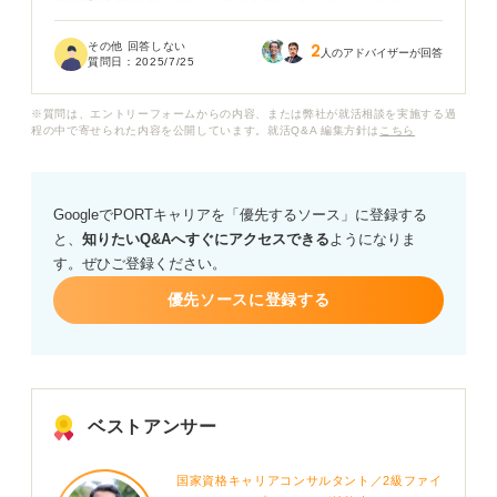
の傾向や難易度が違うと書かれていました。55分という
時間設定だと、どちらのタイプが出題される可能性が高
その他 回答しない
2
いのか、またそれぞれのタイプの具体的な対策方法につ
人のアドバイザーが回答
質問日：
2025/7/25
いて教えていただきたいです。
※質問は、エントリーフォームからの内容、または弊社が就活相談を実施する過
特に、時間配分が苦手なので、55分という時間の中でど
程の中で寄せられた内容を公開しています。就活Q&A 編集方針は
こちら
のように問題を解き進めていけば良いか、具体的なアド
バイスをお願いします。また、おすすめの参考書や勉強
法があれば、ぜひ教えてください。
GoogleでPORTキャリアを「優先するソース」に登録する
と、
知りたいQ&Aへすぐにアクセスできる
ようになりま
す。ぜひご登録ください。
優先ソースに登録する
ベストアンサー
国家資格キャリアコンサルタント／2級ファイ