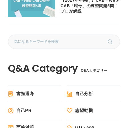
【2027年卒向け】CAB・Web-
CAB「暗号」の練習問題5問！
プロが解説
Q&Aカテゴリー
書類選考
自己分析
自己PR
志望動機
面接対策
GD・GW