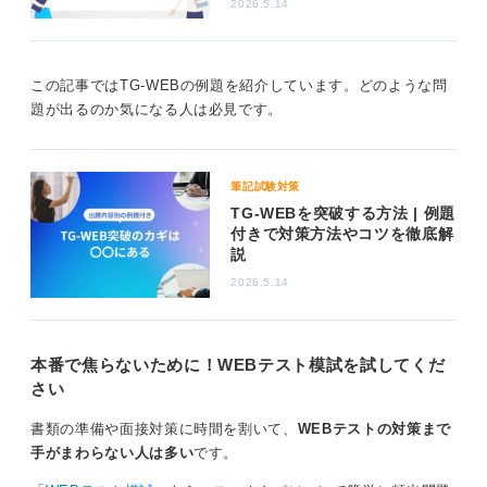
2026.5.14
に難問や時間内に解ききれない量の問題が出されること
もあります。
こうした状況でも冷静さを保ち、自分の力を発揮できる
この記事ではTG-WEBの例題を紹介しています。どのような問
よう、実践的な演習を通して形式に慣れておくことが重
題が出るのか気になる人は必見です。
要です。
タイマーを使って時間を区切り、集中力を保つ練習を重
ねましょう。TG-WEBの55分テストは、知識だけでな
筆記試験対策
く、時間管理能力、ストレス耐性、そして集中力といっ
TG-WEBを突破する方法 | 例題
た総合的な能力が試される場となります。
付きで対策方法やコツを徹底解
説
0
2026.5.14
本番で焦らないために！WEBテスト模試を試してくだ
さい
書類の準備や面接対策に時間を割いて、
WEBテストの対策まで
手がまわらない人は多い
です。