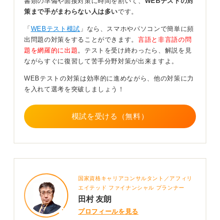
書類の準備や面接対策に時間を割いて、
WEBテストの対
策まで手がまわらない人は多い
です。
出題される問題としては、算数のような推論や図形問題
が多く、これらに慣れることが大切です。繰り返し問題
「
WEBテスト模試
」なら、スマホやパソコンで簡単に頻
を解くこと、そしてメモ用紙をきちんと活用し、条件を
出問題の対策をすることができます。
言語と非言語の問
正確に書き出して推測する練習を重ねることが求められ
題を網羅的に出題
。テストを受け終わったら、解説を見
ます。
ながらすぐに復習して苦手分野対策が出来ますよ。
WEBテストの対策は効率的に進めながら、他の対策に力
メモを駆使して複雑な問題を攻略しよう！
を入れて選考を突破しましょう！
複雑な条件や情報を整理するために、メモを積極的に使
模試を受ける（無料）
うことで、思考の整理がつき、正確な解答に繋がるでし
ょう。もちろん、この形式も性格検査が含まれるため、
そちらについては誠実に取り組むようにしてください。
長時間の試験に慣れ、効率的に問題を解き進める戦略を
身に付けることが合格への鍵です。
国家資格キャリアコンサルタント／アフィリ
エイテッド ファイナンシャル プランナー
1
田村 友朗
プロフィールを見る