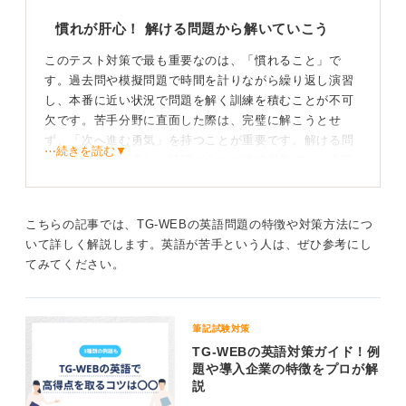
慣れが肝心！ 解ける問題から解いていこう
このテスト対策で最も重要なのは、「慣れること」で
す。過去問や模擬問題で時間を計りながら繰り返し演習
し、本番に近い状況で問題を解く訓練を積むことが不可
欠です。苦手分野に直面した際は、完璧に解こうとせ
ず、「次へ進む勇気」を持つことが重要です。解ける問
⋯続きを読む▼
題から確実に得点し、時間が余れば後で見直すという戦
略を立てましょう。
幅広い知識・総合的な能力が試される！ 実演で慣れ
こちらの記事では、TG-WEBの英語問題の特徴や対策方法につ
ておこう
いて詳しく解説します。英語が苦手という人は、ぜひ参考にし
てみてください。
55分のテストは、一般的なWebテストより出題量が多い
ため、幅広い知識や対応力が問われます。特定の分野に
偏らず、幅広い知識を習得しましょう。また、最新の時
筆記試験対策
事問題やニュースにも目を通し、関連する話題が出題さ
TG-WEBの英語対策ガイド！例
れる可能性に備えるのも良いでしょう。
題や導入企業の特徴をプロが解
説
近年、適性検査ではストレス耐性も測られます。意図的