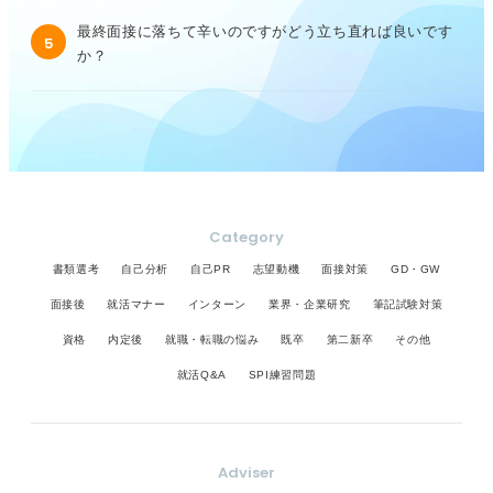
最終面接に落ちて辛いのですがどう立ち直れば良いです
5
か？
Category
書類選考
自己分析
自己PR
志望動機
面接対策
GD・GW
面接後
就活マナー
インターン
業界・企業研究
筆記試験対策
資格
内定後
就職・転職の悩み
既卒
第二新卒
その他
就活Q&A
SPI練習問題
Adviser