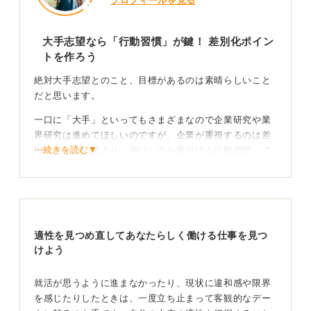
プロフィールを見る
大手志望なら「行動習慣」が鍵！ 差別化ポイン
トを作ろう
絶対大手志望とのこと、目標があるのは素晴らしいこと
だと思います。
一口に「大手」といってもさまざまなので企業研究や業
界研究は進めてほしいのですが、企業が重視するのは差
⋯続きを読む▼
別化できる実績より「伸びしろを裏付ける行動習慣」で
す。企業が応募者の実績よりも「伸びしろ」を重視する
背景には、再現性への着目があります。
さまざまなエピソードを通じて、会社に入ってからも同
様に努力し、習慣化できるか、あるいは主体的に物事に
適性を見つめ直してあなたらしく働ける仕事を見つ
取り組めるかという点を見極めているのです。
けよう
その結果がしっかり伴っていることを確認できれば、入
社後も安心して仕事を任せられる人だと判断されること
就活が思うように進まなかったり、現状に違和感や限界
が多いですね。
を感じたりしたときは、一度立ち止まって客観的なデー