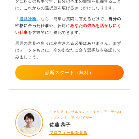
タに頼るのも手です。自分の本来の適性を把握すること
単発的な成果だけでなく、ちゃんと積み重ねて思考した
は、これからの選択肢を広げるきっかけになります。
うえで成果を出している、と語れることが企業にとって
は非常に重要だと考えています。
「
適職診断
」なら、簡単な質問に答えるだけで、
自分の
性格に合った仕事
や、反対に
あなたの強みを活かしにく
3つの軸で「希少性」と「数字」を揃えよう
い仕事
を客観的に可視化できます。
周囲の意見や焦りに左右される必要はありません。まず
たとえば、3つのポイントがあります。
はデータをもとに、今のあなたに合う選択肢を確認して
1つ目は、週一で業界ニュースを要約し、SNS発信する
みましょう。
ことで論点整理力を示すことです。2つ目は、大学外コミ
ュニティで小規模プロジェクトを主導しリーダー経験を
診断スタート（無料）
得ること。そして3つ目は、TOEICや統計検定など数値
化資格で客観的指標を作ることです。
このような「習慣」「プロジェクト」「資格」などの観
点で継続をおこない、この3つを1年以上続ければ「希少
性の高いエピソード＋数字」がそろい、面接で説得力を
キャリアコンサルタント／キャリア・デベロ
持って語れます。
ップメント・アドバイザー
佐藤 恭子
0
プロフィールを見る