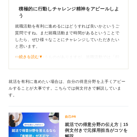
積極的に行動しチャレンジ精神をアピールしよ
う
就職活動を有利に進めるにはどうすれば良いかというご
質問ですね。まだ就職活動まで時間があるということで
したら、ぜひ様々なことにチャレンジしていただきたい
と思います。
⋯続きを読む▼
行動レベルというものがありますが、就職活動では「行
動レベル3以上」を目指しましょうと言われます。これは
「ご自身の考えに基づいて行動する」というレベルより
もうえを目指すことです。
就活を有利に進めたい場合は、自分の得意分野を上手くアピー
ルすることが大事です。こちらでは例文付きで解説していま
周りを巻き込み新たな価値を生み出そう
す。
最も高いレベルは、ご自身の考えに基づいて行動するだ
けでなく、周囲を巻き込んで新しいものを作り上げるこ
自己PR
とです。
就活での得意分野の伝え方｜15
例文付きで元採用担当がコツを
たとえば、サークルを立ち上げるということは、人を募
解説
集したり、一緒に頑張ってくれる人を探したり、同じ思