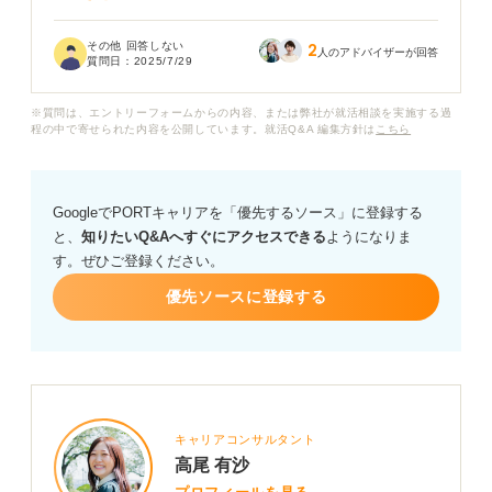
就活までにまだまだ時間はあるので、できることを教え
その他 回答しない
2
ていただきたいです。
人のアドバイザーが回答
質問日：
2025/7/29
たとえば、すごいガクチカを作れるような活動を始めた
※質問は、エントリーフォームからの内容、または弊社が就活相談を実施する過
り、公認会計士などの難関資格の取得に向けて勉強した
程の中で寄せられた内容を公開しています。就活Q&A 編集方針は
こちら
りを考えています。
あるいはサークルを立ち上げるとかボランティアをする
GoogleでPORTキャリアを「優先するソース」に登録する
とかでしょうか？ ありきたりですかね。
と、
知りたいQ&Aへすぐにアクセスできる
ようになりま
す。ぜひご登録ください。
優先ソースに登録する
キャリアコンサルタント
高尾 有沙