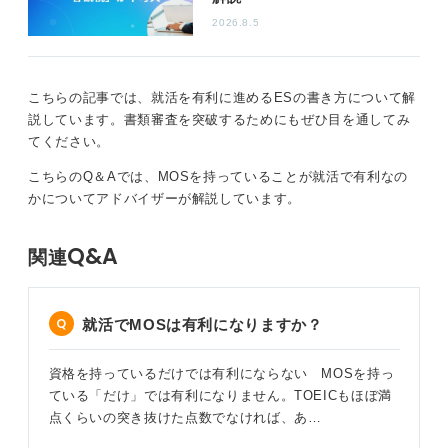
いでサークルを運営してくれる人を見つけたりと、いろ
2026.8.5
いろと苦労するでしょう。
しかし、それにチャレンジして何か形ができていきまし
こちらの記事では、就活を有利に進めるESの書き方について解
たら、それは大きなアピールにつなげられますよ。
説しています。書類審査を突破するためにもぜひ目を通してみ
ですので、何かこう色々なことにチャレンジしてみて、
てください。
失敗も全く問題ないと思いますし、失敗から学べること
こちらのQ＆Aでは、MOSを持っていることが就活で有利なの
も大切なので、まだ就職活動まで時間があるということ
かについてアドバイザーが解説しています。
でしたら、さまざまなことにこうちょっとチャレンジし
ていくことが非常に良いと思います。
Q&A
関連
行動することで、きっとあなたの魅力がさらに輝くはず
です。
就活でMOSは有利になりますか？
0
資格を持っているだけでは有利にならない MOSを持っ
ている「だけ」では有利になりません。TOEICもほぼ満
点くらいの突き抜けた点数でなければ、あ…